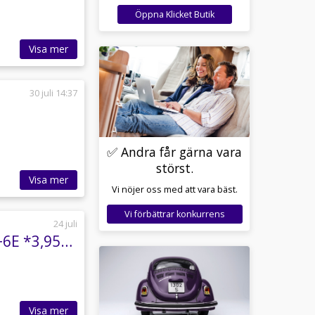
Öppna Klicket Butik
Visa mer
30 juli 14:37
✅ Andra får gärna vara
störst.
Visa mer
Vi nöjer oss med att vara bäst.
Vi förbättrar konkurrens
24 juli
Malibu Comfort GT SKYVIEW 640 LE * Truma D+6E *3,95%* *3500kg*Stor kyl*
Visa mer