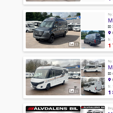
Ny 
Ö
H
fr.
1
17
Ny 
H
fr.
1
21
Be