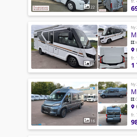
fr.
6
22
Ny 
M
B
fr.
1
21
Ny 
Ö
H
fr.
9
16