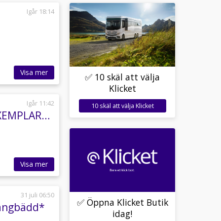
Igår 18:14
Visa mer
✅ 10 skäl att välja
Klicket
Igår 11:42
10 skäl att välja Klicket
Malibu Diversity GT skyview 640 LE K | SISTA EXEMPLARET | DIESELVÄRME |
Visa mer
31 juli 06:50
✅ Öppna Klicket Butik
Långbädd*
idag!