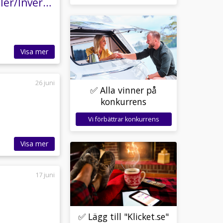
Malibu T 440 LE Automat 2xAC/Litium/ 2xsolceller/Inverter/Navi/4250kg
Visa mer
26 juni
✅ Alla vinner på
konkurrens
Vi förbättrar konkurrens
Visa mer
17 juni
✅ Lägg till "Klicket.se"