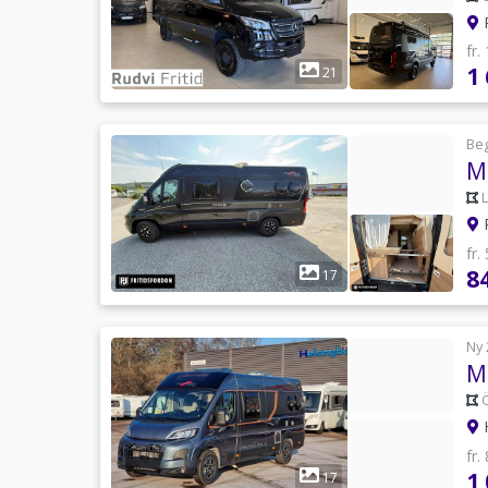
R
fr.
1
21
Be
M
P
fr.
8
17
Ny 
Ö
H
fr.
1
17