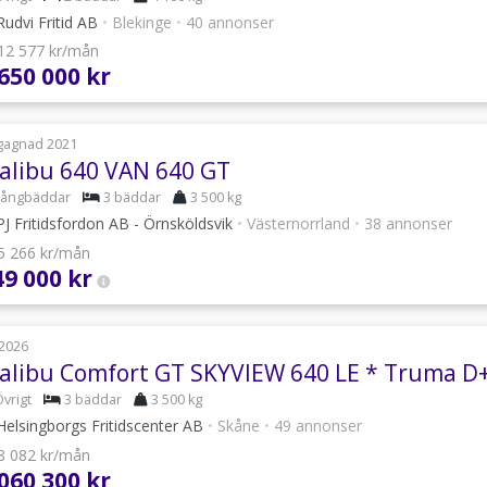
udvi Fritid AB
•
Blekinge
•
40 annonser
 12 577 kr/mån
 650 000 kr
gagnad 2021
alibu 640 VAN 640 GT
Långbäddar
3 bäddar
3 500 kg
J Fritidsfordon AB - Örnsköldsvik
•
Västernorrland
•
38 annonser
 5 266 kr/mån
49 000 kr
2026
vrigt
3 bäddar
3 500 kg
elsingborgs Fritidscenter AB
•
Skåne
•
49 annonser
 8 082 kr/mån
 060 300 kr