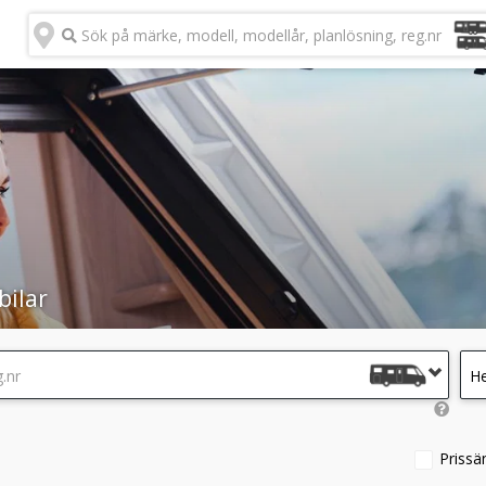
Sök på märke, modell, modellår, planlösning, reg.nr
bilar
.nr
He
Prissä