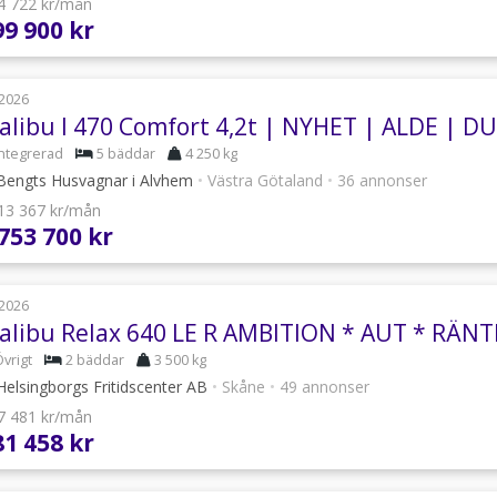
 4 722 kr/mån
99 900 kr
2026
alibu I 470 Comfort 4,2t | NYHET | ALDE | 
Integrerad
5 bäddar
4 250 kg
engts Husvagnar i Alvhem
•
Västra Götaland
•
36 annonser
 13 367 kr/mån
 753 700 kr
2026
vrigt
2 bäddar
3 500 kg
elsingborgs Fritidscenter AB
•
Skåne
•
49 annonser
 7 481 kr/mån
81 458 kr