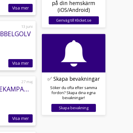
på din hemskärm
Visa mer
(iOS/Android)
Genväg till Klicket.se
13 juni
DUBBELGOLV
Visa mer
✅ Skapa bevakningar
27 maj
Malibu Relax 640 LE R AMBITION * AUT * RÄNTEKAMPANJ 3.95% Månadskostnad
Söker du ofta efter samma
fordon? Skapa dina egna
bevakningar!
Skapa bevakning
Visa mer