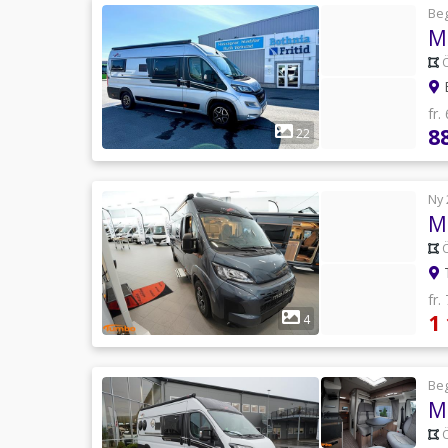
Be
M
Ö
B
fr.
8
22
Ny 
M
Ö
T
fr.
1
4
Be
M
Ö