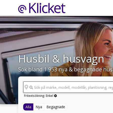
Husbil & husvagn
Sök bland 1 953 nya & begagnade hus
Sök på märke, modell, modellår, planlösning, reg
Fritextsökning:
Enkel
Alla
Nya
Begagnade