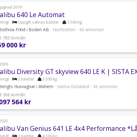
gagnad 2019
alibu 640 Le Automat
vrigt
Uppgift saknas bäddar
3 500 kg
othnia Fritid i Boden AB
•
Norrbotten
•
43 annonser
 5 785 kr/mån
59 000 kr
2026
vrigt
2 bäddar
3 500 kg
engts Husvagnar i Alvhem
•
Västra Götaland
•
36 annonser
 8 366 kr/mån
 097 564 kr
2025
alibu Van Genius 641 LE 4x4 Performance *
vrigt
2 bäddar
4 100 kg