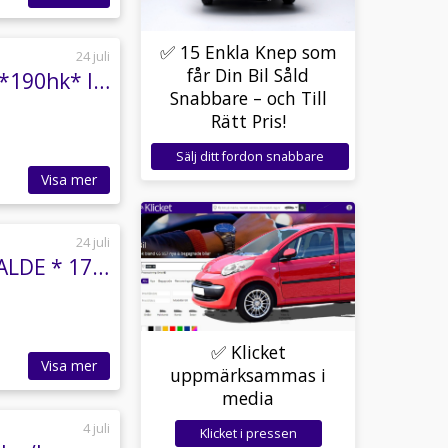
✅ 15 Enkla Knep som
24 juli
får Din Bil Såld
Malibu Genius 641 LE *3,95%* 4x4 * Mercedes *190hk* Inverter * Lithium
Snabbare – och Till
Rätt Pris!
Sälj ditt fordon snabbare
Visa mer
24 juli
Malibu I 470 RB - LE Comfort 4,2t MB * 3,95% * ALDE * 170hk * Markis *
✅ Klicket
Visa mer
uppmärksammas i
media
4 juli
Klicket i pressen