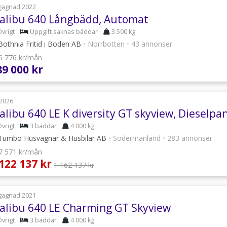
gagnad 2022
alibu 640 Långbädd, Automat
vrigt
Uppgift saknas bäddar
3 500 kg
othnia Fritid i Boden AB
•
Norrbotten
•
43 annonser
 6 776 kr/mån
89 000 kr
2026
alibu 640 LE K diversity GT skyview, Dieselpa
vrigt
3 bäddar
4 000 kg
umbo Husvagnar & Husbilar AB
•
Södermanland
•
283 annonser
 7 571 kr/mån
 122 137 kr
1 162 137 kr
gagnad 2021
alibu 640 LE Charming GT Skyview
vrigt
3 bäddar
4 000 kg