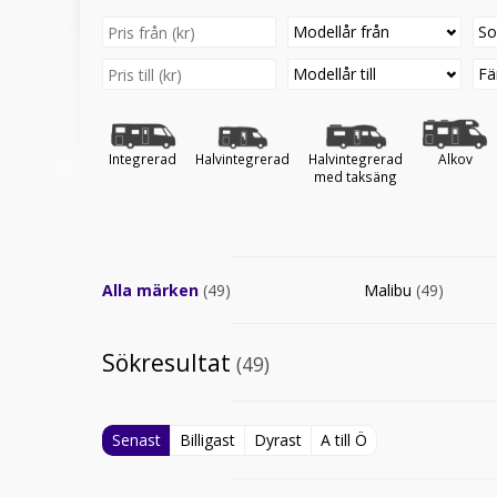
Modellår från
So
Modellår till
Fä
Integrerad
Halvintegrerad
Halvintegrerad
Alkov
med taksäng
Alla märken
(49)
Malibu
(49)
Sökresultat
(49)
Senast
Billigast
Dyrast
A till Ö