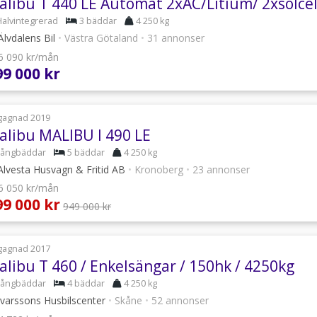
Halvintegrerad
3 bäddar
4 250 kg
lvdalens Bil
•
Västra Götaland
•
31 annonser
 6 090 kr/mån
99 000 kr
gagnad 2019
alibu MALIBU I 490 LE
Långbäddar
5 bäddar
4 250 kg
lvesta Husvagn & Fritid AB
•
Kronoberg
•
23 annonser
 6 050 kr/mån
99 000 kr
949 000 kr
gagnad 2017
alibu T 460 / Enkelsängar / 150hk / 4250kg
Långbäddar
4 bäddar
4 250 kg
varssons Husbilscenter
•
Skåne
•
52 annonser