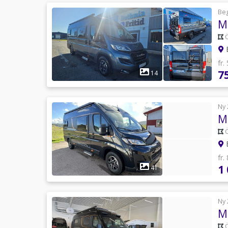
Be
M
Ö
B
fr.
7
14
Ny 
Ö
B
fr.
1
41
Ny 
M
Ö