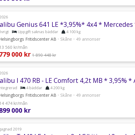
2026
vrigt
Uppgift saknas bäddar
4 100 kg
elsingborgs Fritidscenter AB
•
Skåne
•
49 annonser
 13 560 kr/mån
 779 000 kr
1 890 448 kr
2026
Integrerad
4 bäddar
4 200 kg
elsingborgs Fritidscenter AB
•
Skåne
•
49 annonser
 14 474 kr/mån
 899 000 kr
gagnad 2019