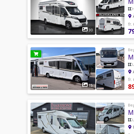
Ä
fr.
7
30
Be
M
A
fr.
8
15
Be
M
I