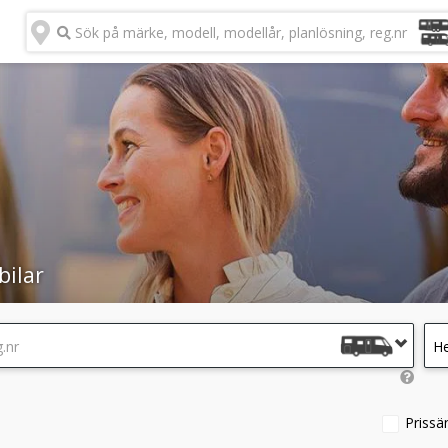
Sök på märke, modell, modellår, planlösning, reg.nr
bilar
.nr
He
Prissä