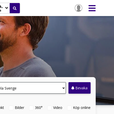
Bevaka
la Sverige
nkt
Bilder
360°
Video
Köp online