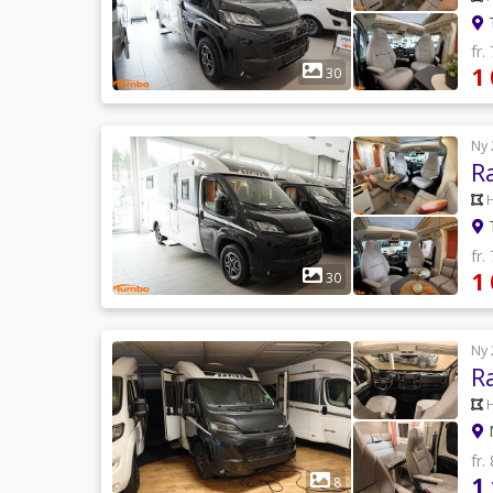
T
fr.
1
30
Ny 
R
T
fr.
1
30
Ny 
R
N
fr.
1
8