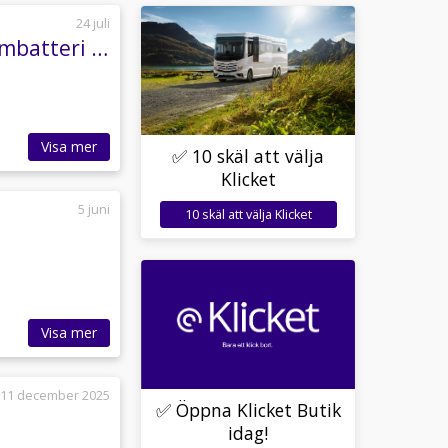
24 juli
Rapido C55 Night Edition Aut Långbäddar Litiumbatteri 270Ah
Visa mer
✅ 10 skäl att välja
Klicket
5 juni
10 skäl att välja Klicket
Visa mer
11 december 2025
✅ Öppna Klicket Butik
idag!