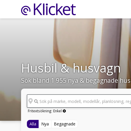
Husbil & husvagn
Sök bland 1 955 nya & begagnade hus
Sök på märke, modell, modellår, planlösning, reg
Fritextsökning:
Enkel
Alla
Nya
Begagnade