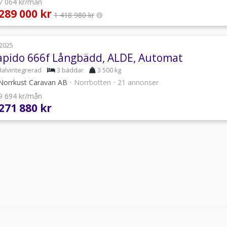
 7 064 kr/mån
 289 000 kr
1 418 980 kr
2025
apido 666f Långbädd, ALDE, Automat
Halvintegrerad
3 bäddar
3 500 kg
orrkust Caravan AB
•
Norrbotten
•
21 annonser
 9 694 kr/mån
 271 880 kr