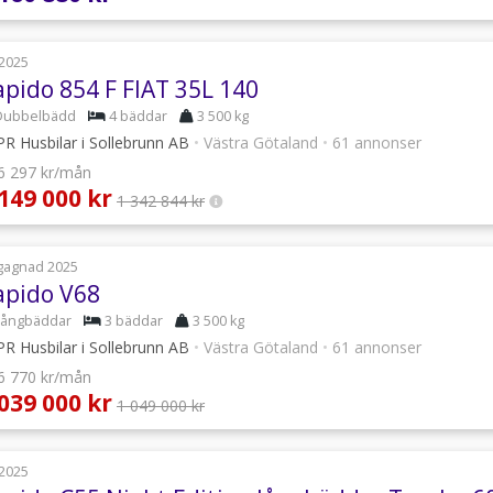
2025
apido 854 F FIAT 35L 140
Dubbelbädd
4 bäddar
3 500 kg
R Husbilar i Sollebrunn AB
•
Västra Götaland
•
61 annonser
 6 297 kr/mån
 149 000 kr
1 342 844 kr
gagnad 2025
apido V68
Långbäddar
3 bäddar
3 500 kg
R Husbilar i Sollebrunn AB
•
Västra Götaland
•
61 annonser
 6 770 kr/mån
 039 000 kr
1 049 000 kr
2025