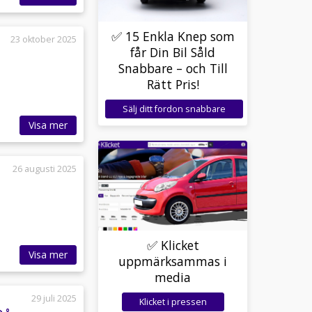
✅ 15 Enkla Knep som
23 oktober 2025
får Din Bil Såld
Snabbare – och Till
Rätt Pris!
Sälj ditt fordon snabbare
Visa mer
26 augusti 2025
✅ Klicket
Visa mer
uppmärksammas i
media
29 juli 2025
Klicket i pressen