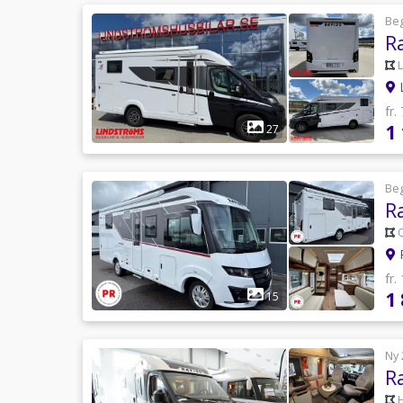
Be
L
fr.
1
27
Be
R
P
fr.
1
15
Ny 
R