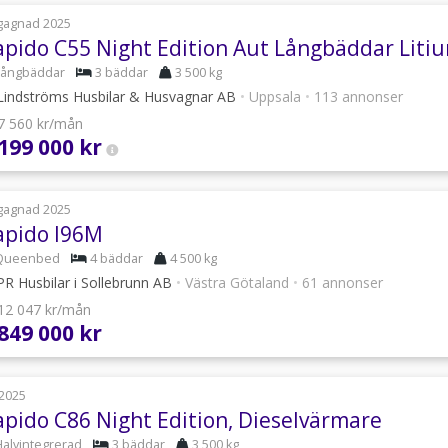
gagnad 2025
Långbäddar
3 bäddar
3 500 kg
indströms Husbilar & Husvagnar AB
•
Uppsala
•
113 annonser
 7 560 kr/mån
 199 000 kr
gagnad 2025
apido I96M
Queenbed
4 bäddar
4 500 kg
R Husbilar i Sollebrunn AB
•
Västra Götaland
•
61 annonser
 12 047 kr/mån
 849 000 kr
2025
apido C86 Night Edition, Dieselvärmare
Halvintegrerad
3 bäddar
3 500 kg