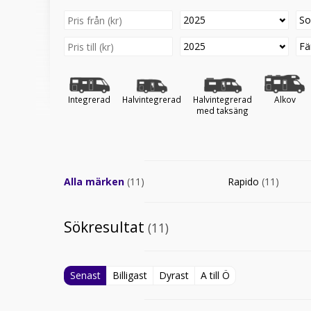
2025
So
2025
Fä
Integrerad
Halvintegrerad
Halvintegrerad
Alkov
med taksäng
Alla märken
(11)
Rapido
(11)
Sökresultat
(11)
Senast
Billigast
Dyrast
A till Ö