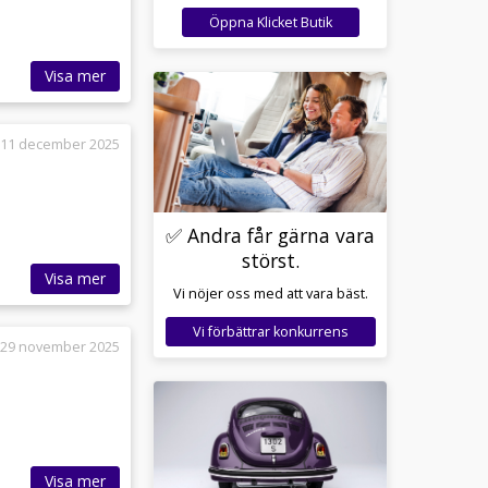
Öppna Klicket Butik
Visa mer
11 december 2025
✅ Andra får gärna vara
störst.
Visa mer
Vi nöjer oss med att vara bäst.
Vi förbättrar konkurrens
29 november 2025
Visa mer