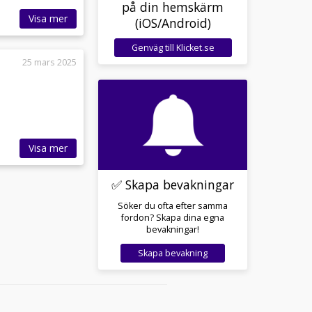
på din hemskärm
Visa mer
(iOS/Android)
Genväg till Klicket.se
25 mars 2025
Visa mer
✅ Skapa bevakningar
Söker du ofta efter samma
fordon? Skapa dina egna
bevakningar!
Skapa bevakning