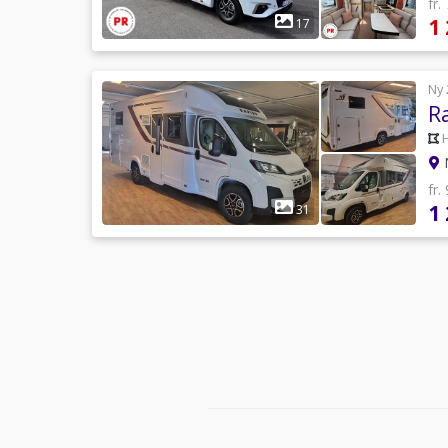
fr.
1
17
Ny 
R
N
fr.
1
31