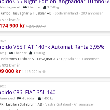
apido C55 Night Edition långbäddar Tumbo 6
Halvintegrerad
3 bäddar
3 650 kg
umbo Husvagnar & Husbilar AB
•
Södermanland
•
283 annonser
 7 927 kr/mån
 174 900 kr
1 275 837 kr
2025
apido V55 FIAT 140hk Automat Ränta 3,95%
Övrig
3 bäddar
3 500 kg
indströms Husbilar & Husvagnar AB
•
Uppsala
•
113 annonser
 5 892 kr/mån
99 000 kr
1 115 020 kr
2025
apido C86i FIAT 35L 140
Queenbed
4 bäddar
4 400 kg
R Husbilar i Sollebrunn AB
•
Västra Götaland
•
61 annonser