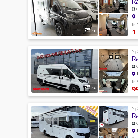
R
T
fr.
1
21
Ny 
R
L
fr.
9
24
Ny 
R
P