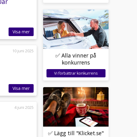
0år
Visa mer
10 juni 2025
✅ Alla vinner på
konkurrens
Vi förbättrar konkurrens
Visa mer
4 juni 2025
✅ Lägg till "Klicket.se"