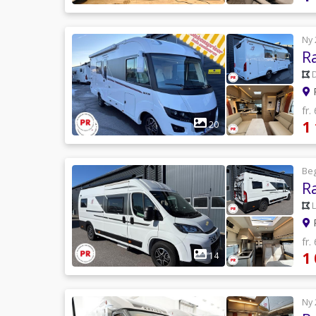
Ny 
R
P
fr.
1
20
Be
R
P
fr.
1
14
Ny 