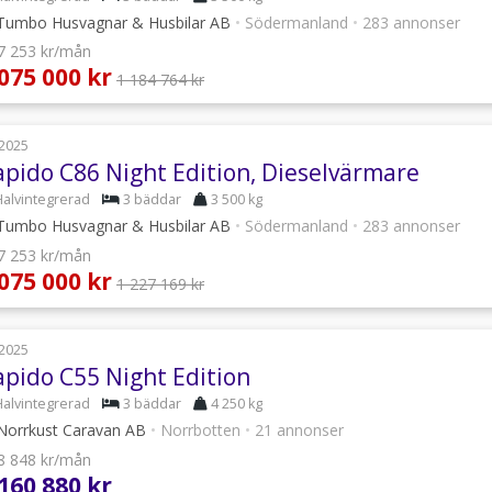
umbo Husvagnar & Husbilar AB
•
Södermanland
•
283 annonser
 7 253 kr/mån
 075 000 kr
1 184 764 kr
2025
apido C86 Night Edition, Dieselvärmare
Halvintegrerad
3 bäddar
3 500 kg
umbo Husvagnar & Husbilar AB
•
Södermanland
•
283 annonser
 7 253 kr/mån
 075 000 kr
1 227 169 kr
2025
apido C55 Night Edition
Halvintegrerad
3 bäddar
4 250 kg
orrkust Caravan AB
•
Norrbotten
•
21 annonser
 8 848 kr/mån
 160 880 kr