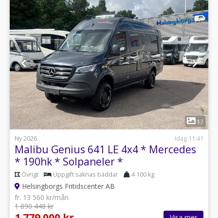
1
17
Ny 2026
Idag 11:41
Malibu Genius 641 LE 4x4 * Mercedes
* 190hk * Solpaneler *
Övrigt
Uppgift saknas bäddar
4 100 kg
Helsingborgs Fritidscenter AB
fr. 13 560 kr/mån
1 890 448 kr
1 779 000 kr
Visa mer