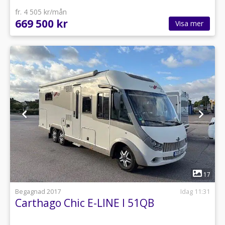
fr. 4 505 kr/mån
669 500 kr
Visa mer
1
17
Begagnad 2017
Idag 11:31
Carthago Chic E-LINE I 51QB