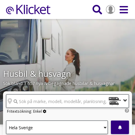
Husbil & husvagn
Sök bland 3 657 nya & begagnade husbilar & husvagnar
Sök på märke, modell, modellår, planlösning, reg.nr
Fritextsökning:
Enkel
Hela Sverige