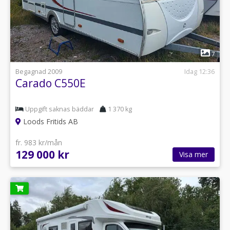
1
7
Begagnad 2009
Idag 12:36
Carado C550E
Uppgift saknas bäddar
1 370 kg
Loods Fritids AB
fr. 983 kr/mån
129 000 kr
Visa mer