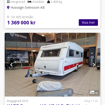
Integrerad
4 bäddar
5 400 kg
Husvagn-Svensson AB
fr. 10 435 kr/mån
1 369 000 kr
Visa mer
1
42
Begagnad 2012
Idag 11:26