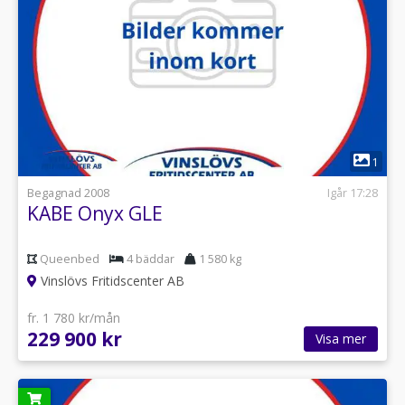
1
Begagnad 2008
Igår 17:28
KABE Onyx GLE
Queenbed
4 bäddar
1 580 kg
Vinslövs Fritidscenter AB
fr. 1 780 kr/mån
229 900 kr
Visa mer