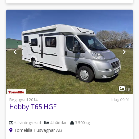
1
19
Begagnad 2014
Idag 09:01
Hobby T65 HGF
Halvintegrerad
4 bäddar
3 500 kg
Tomelilla Husvagnar AB