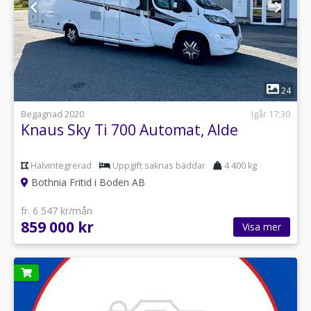
1
24
Begagnad 2020
Igår 17:30
Knaus Sky Ti 700 Automat, Alde
Halvintegrerad
Uppgift saknas bäddar
4 400 kg
Bothnia Fritid i Boden AB
fr. 6 547 kr/mån
859 000 kr
Visa mer