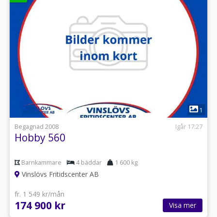
1
Begagnad 2008
Igår 17:27
Hobby 560
Barnkammare
4 bäddar
1 600 kg
Vinslövs Fritidscenter AB
fr. 1 549 kr/mån
174 900 kr
Visa mer