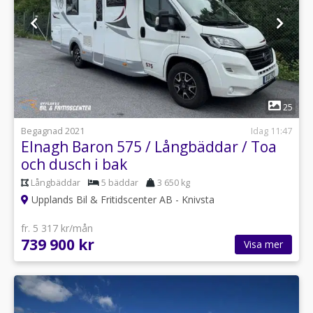
1
25
Begagnad 2021
Idag 11:47
Elnagh Baron 575 / Långbäddar / Toa
och dusch i bak
Långbäddar
5 bäddar
3 650 kg
Upplands Bil & Fritidscenter AB - Knivsta
fr. 5 317 kr/mån
739 900 kr
Visa mer