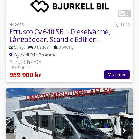
1
21
Ny 2026
Idag 11:10
Etrusco Cv 640 SB + Dieselvärme,
Långbäddar, Scandic Edition -
Övrigt
3 bäddar
3 500 kg
Bjurkell Bil i Bromma
fr. 7 316 kr/mån
963 900 kr
959 900 kr
Visa mer