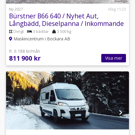
Ny 2027
Idag 11:23
Bürstner B66 640 / Nyhet Aut,
Långbädd, Dieselpanna / Inkommande
Övrigt
3 bäddar
3 500 kg
Maskincentrum i Bockara AB
fr. 6 188 kr/mån
811 900 kr
Visa mer