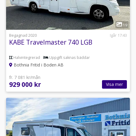
1
19
Begagnad 2020
Igår 17:43
KABE Travelmaster 740 LGB
Halvintegrerad
Uppgift saknas bäddar
Bothnia Fritid i Boden AB
fr. 7 081 kr/mån
929 000 kr
Visa mer