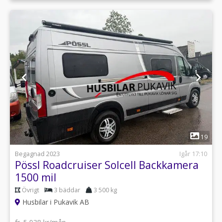
1
19
Begagnad 2023
Igår 17:10
Pössl Roadcruiser Solcell Backkamera
1500 mil
Övrigt
3 bäddar
3 500 kg
Husbilar i Pukavik AB