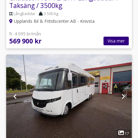
Taksäng / 3500kg
Långbäddar
3 500 kg
Upplands Bil & Fritidscenter AB - Knivsta
fr. 4 095 kr/mån
569 900 kr
Visa mer
1
17