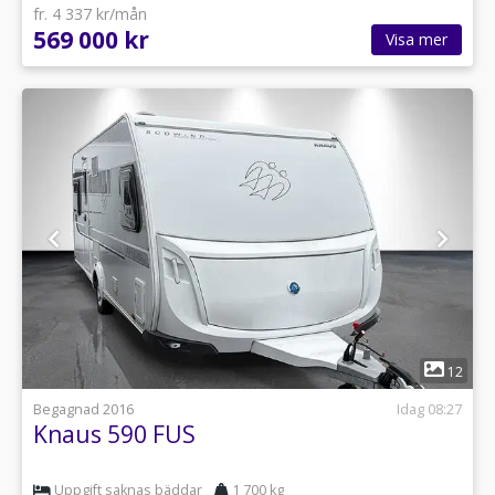
fr. 4 337 kr/mån
569 000 kr
Visa mer
1
12
Begagnad 2016
Idag 08:27
Knaus 590 FUS
Uppgift saknas bäddar
1 700 kg