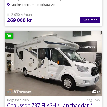
Maskincentrum i Bockara AB
fr. 2 050 kr/mån
269 000 kr
Visa mer
1
17
Begagnad 2015
Idag 07:45
Chausson 737 FLASH / Långbäddar /