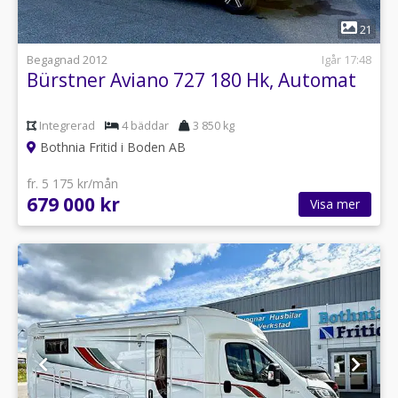
1
21
Begagnad 2012
Igår 17:48
Bürstner Aviano 727 180 Hk, Automat
Integrerad
4 bäddar
3 850 kg
Bothnia Fritid i Boden AB
fr. 5 175 kr/mån
679 000 kr
Visa mer