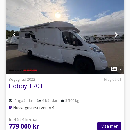
1
23
Begagnad 2022
Idag 09:01
Hobby T70 E
Långbäddar
4 bäddar
3 500 kg
Husvagnsreserven AB
fr. 4 594 kr/mån
779 000 kr
Visa mer