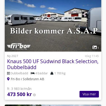
1
Ny 2027
Idag 11:45
Knaus 500 UF Südwind Black Selection,
Dubbelbädd
Dubbelbädd
4 bäddar
1 700 kg
Fri-Bo i Sollebrunn AB
fr. 3 983 kr/mån
473 500 kr
Visa mer