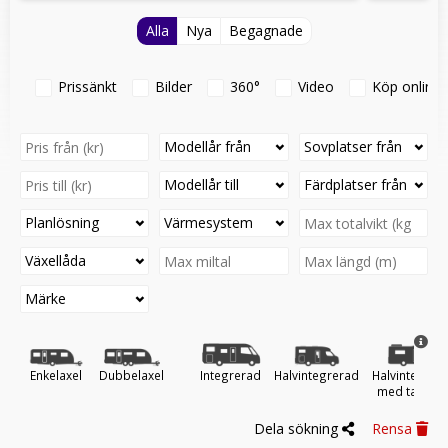
Alla
Nya
Begagnade
Prissänkt
Bilder
360°
Video
Köp online
Modellår från
Sovplatser från
Modellår till
Färdplatser från
Planlösning
Värmesystem
Växellåda
Märke
Enkelaxel
Dubbelaxel
Integrerad
Halvintegrerad
Halvintegrer
med taksän
Dela sökning
Rensa