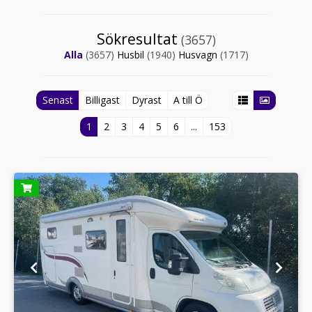
Sökresultat
(3657)
Alla
(3657)
Husbil
(1940)
Husvagn
(1717)
Senast
Billigast
Dyrast
A till Ö
1
2
3
4
5
6
...
153