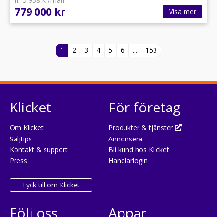
fr. 5 938 kr/mån
779 000 kr
Visa mer
1
2
3
4
5
6
...
153
Klicket
För företag
Om Klicket
Produkter & tjänster
Säljtips
Annonsera
Kontakt & support
Bli kund hos Klicket
Press
Handlarlogin
Tyck till om Klicket
Följ oss
Appar