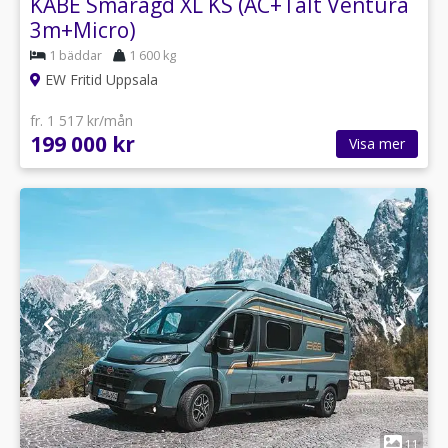
KABE Smaragd XL KS (AC+Tält Ventura
3m+Micro)
1 bäddar
1 600 kg
EW Fritid Uppsala
fr. 1 517 kr/mån
199 000 kr
Visa mer
1
11