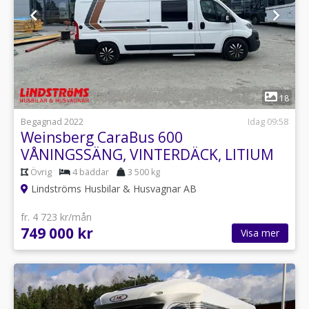
1
18
Begagnad 2022
Idag 09:58
Weinsberg CaraBus 600
VÅNINGSSÄNG, VINTERDÄCK, LITIUM
Övrig
4 bäddar
3 500 kg
Lindströms Husbilar & Husvagnar AB
fr. 4 723 kr/mån
749 000 kr
Visa mer