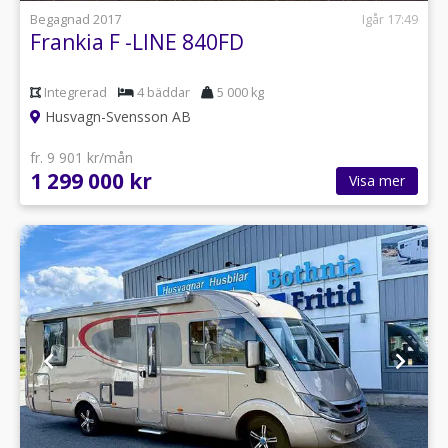
Begagnad 2017
Igår 17:49
Frankia F -LINE 840FD
Integrerad
4 bäddar
5 000 kg
Husvagn-Svensson AB
fr. 9 901 kr/mån
1 299 000 kr
Visa mer