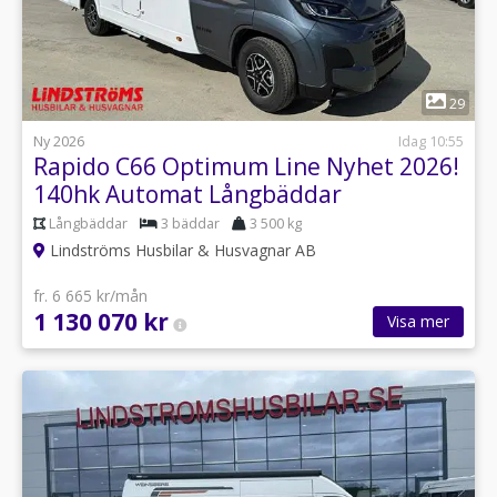
1
29
Ny 2026
Idag 10:55
Rapido C66 Optimum Line Nyhet 2026!
140hk Automat Långbäddar
Långbäddar
3 bäddar
3 500 kg
Lindströms Husbilar & Husvagnar AB
fr. 6 665 kr/mån
1 130 070 kr
Visa mer