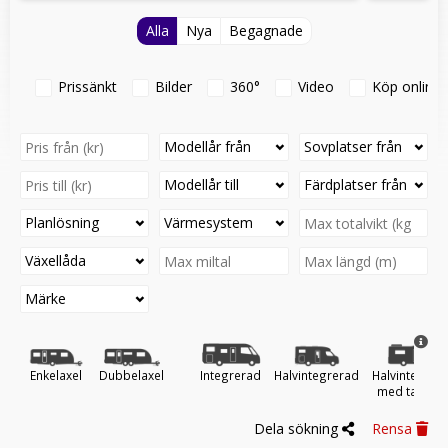
Alla
Nya
Begagnade
Prissänkt
Bilder
360°
Video
Köp online
Modellår från
Sovplatser från
Modellår till
Färdplatser från
Planlösning
Värmesystem
Växellåda
Märke
Enkelaxel
Dubbelaxel
Integrerad
Halvintegrerad
Halvintegrer
med taksän
Dela sökning
Rensa