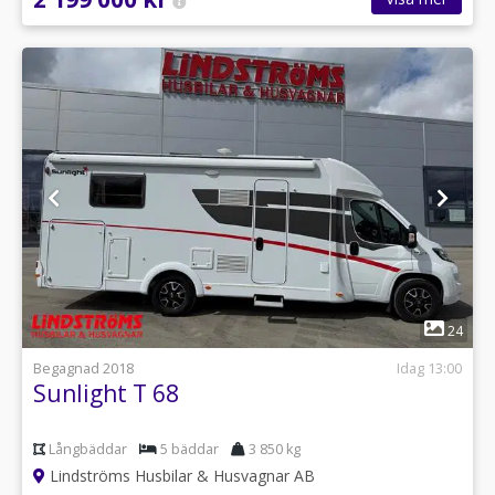
1
24
Begagnad 2018
Idag 13:00
Sunlight T 68
Långbäddar
5 bäddar
3 850 kg
Lindströms Husbilar & Husvagnar AB