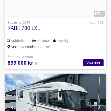
1
17
Begagnad 2016
Idag 15:38
KABE 780 LXL
Dubbelbädd
4 bäddar
4 500 kg
Vinslövs Fritidscenter AB
fr. 6 962 kr/mån
899 000 kr
Visa mer