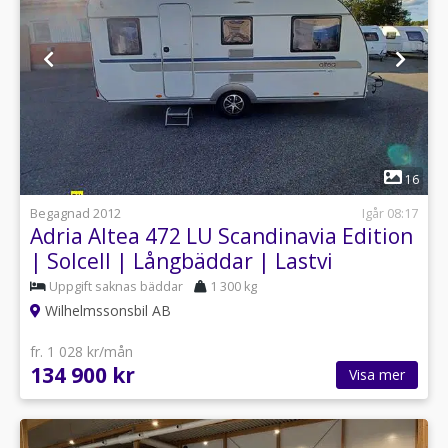
1
16
Begagnad 2012
Igår 08:17
Adria Altea 472 LU Scandinavia Edition
| Solcell | Långbäddar | Lastvi
Uppgift saknas bäddar
1 300 kg
Wilhelmssonsbil AB
fr. 1 028 kr/mån
134 900 kr
Visa mer