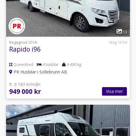
1
13
Begagnad 2018
Idag 13:54
Rapido i96
Queenbed
4 bäddar
4 400 kg
PR Husbilar i Sollebrunn AB
fr. 6 183 kr/mån
949 000 kr
Visa mer