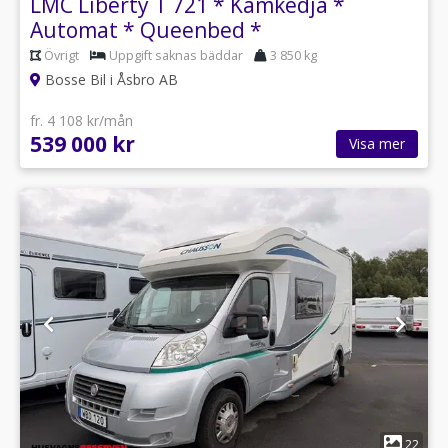
LMC Liberty T 721 * Kamkedja *
Automat * Queenbed *
Övrigt
Uppgift saknas bäddar
3 850 kg
Bosse Bil i Åsbro AB
fr. 4 108 kr/mån
539 000 kr
Visa mer
1
22