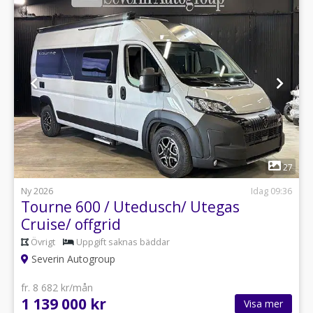
1
27
Ny 2026
Idag 09:36
Tourne 600 / Utedusch/ Utegas
Cruise/ offgrid
Övrigt
Uppgift saknas bäddar
Severin Autogroup
fr. 8 682 kr/mån
1 139 000 kr
Visa mer