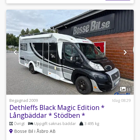
1
11
Begagnad 2009
Idag 08:29
Dethleffs Black Magic Edition *
Långbäddar * Stödben *
Övrigt
Uppgift saknas bäddar
3 495 kg
Bosse Bil i Åsbro AB