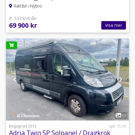
RättBil i Nybro
fr. 533 kr/mån
69 900 kr
Visa mer
1
11
Begagnad 2013
Igår 15:26
Adria Twin SP Solpanel / Dragkrok