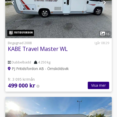
1
16
Begagnad 2008
Igår 08:29
KABE Travel Master WL
Dubbelbädd
4 250 kg
PJ Fritidsfordon AB - Örnsköldsvik
fr. 3 095 kr/mån
499 000 kr
Visa mer