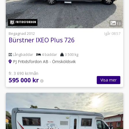
1
13
Begagnad 2012
Igår 08:57
Bürstner IXEO Plus 726
Långbäddar
4 bäddar
3 500 kg
PJ Fritidsfordon AB - Örnsköldsvik
fr. 3 690 kr/mån
595 000 kr
Visa mer