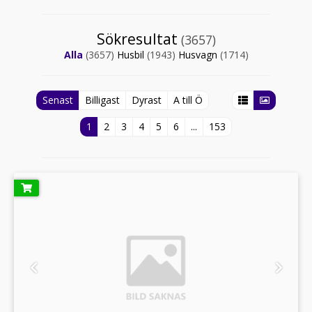
Sökresultat
(3657)
Alla
(3657)
Husbil
(1943)
Husvagn
(1714)
Senast
Billigast
Dyrast
A till Ö
1
2
3
4
5
6
...
153