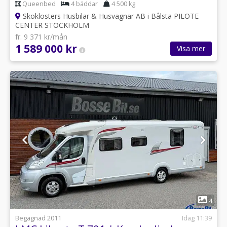
Queenbed
4 bäddar
4 500 kg
Skoklosters Husbilar & Husvagnar AB i Bålsta PILOTE
CENTER STOCKHOLM
fr. 9 371 kr/mån
1 589 000 kr
Visa mer
1
4
Begagnad 2011
Idag 11:39