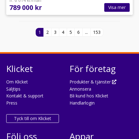
fr. 6 014 kr/mån
789 000 kr
Visa mer
1
2
3
4
5
6
...
153
Klicket
För företag
Om Klicket
Produkter & tjänster
Säljtips
Annonsera
Kontakt & support
Bli kund hos Klicket
Press
Handlarlogin
Tyck till om Klicket
Följ oss
Appar