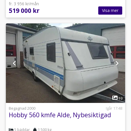
fr. 3 956 kr/mån
519 000 kr
Visa mer
1
19
Begagnad 2000
Igår 17:48
Hobby 560 kmfe Alde, Nybesiktigad
5 bäddar
1 500 kg