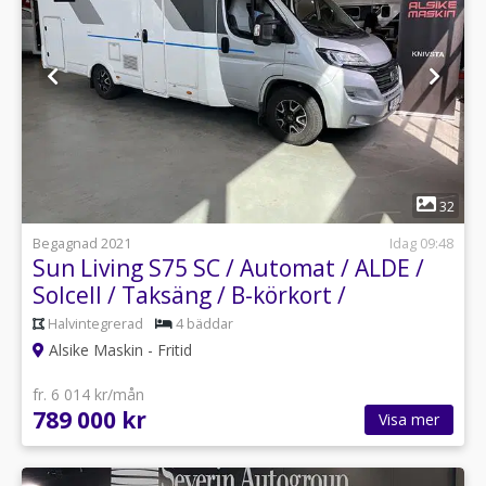
1
32
Begagnad 2021
Idag 09:48
Sun Living S75 SC / Automat / ALDE /
Solcell / Taksäng / B-körkort /
Halvintegrerad
4 bäddar
Alsike Maskin - Fritid
fr. 6 014 kr/mån
789 000 kr
Visa mer