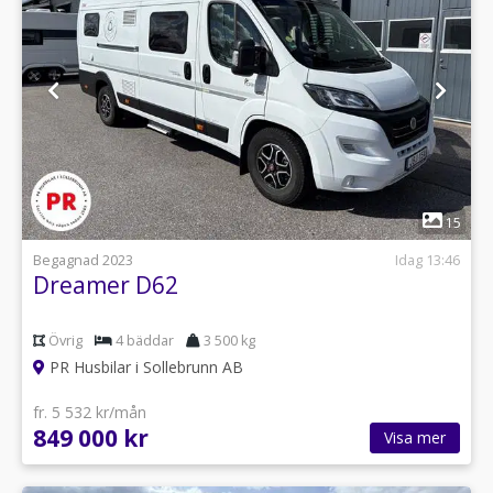
1
15
Begagnad 2023
Idag 13:46
Dreamer D62
Övrig
4 bäddar
3 500 kg
PR Husbilar i Sollebrunn AB
fr. 5 532 kr/mån
849 000 kr
Visa mer