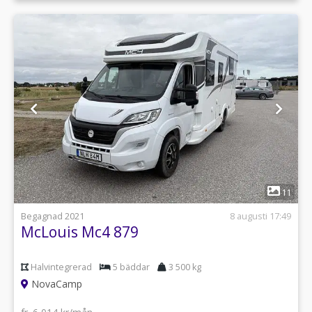
1
11
Begagnad 2021
8 augusti 17:49
McLouis Mc4 879
Halvintegrerad
5 bäddar
3 500 kg
NovaCamp