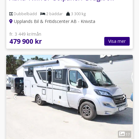
Dubbelbädd
2 bäddar
3 300 kg
Upplands Bil & Fritidscenter AB - Knivsta
fr. 3 449 kr/mån
479 900 kr
Visa mer
1
17