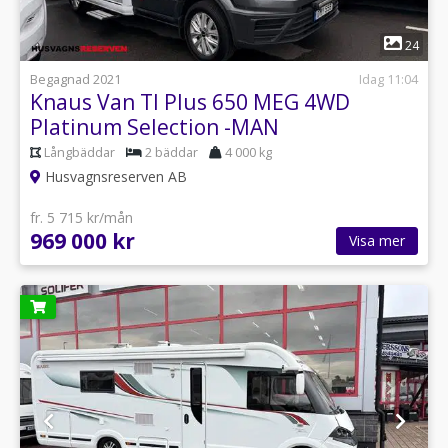
1
24
Begagnad 2021
Idag 11:04
Knaus Van TI Plus 650 MEG 4WD
Platinum Selection -MAN
Långbäddar
2 bäddar
4 000 kg
Husvagnsreserven AB
fr. 5 715 kr/mån
969 000 kr
Visa mer