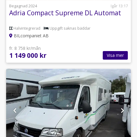
Begagnad 2024
Igår 13:17
Adria Compact Supreme DL Automat
Halvintegrerad
Uppgift saknas bäddar
BILcompaniet AB
fr. 8 758 kr/mån
1 149 000 kr
Visa mer