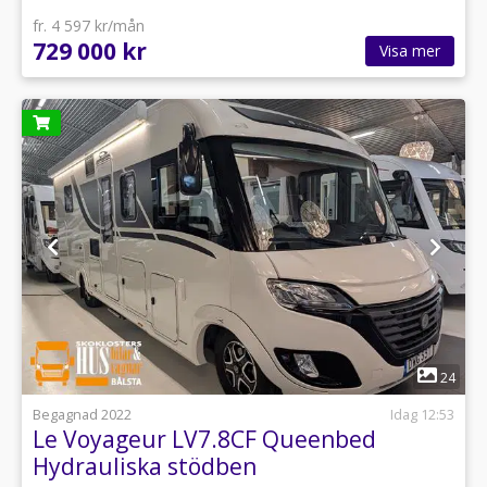
fr. 4 597 kr/mån
729 000 kr
Visa mer
1
24
Begagnad 2022
Idag 12:53
Le Voyageur LV7.8CF Queenbed
Hydrauliska stödben