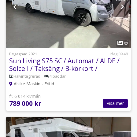
1
32
Begagnad 2021
Idag 09:48
Sun Living S75 SC / Automat / ALDE /
Solcell / Taksäng / B-körkort /
Halvintegrerad
4 bäddar
Alsike Maskin - Fritid
fr. 6 014 kr/mån
789 000 kr
Visa mer