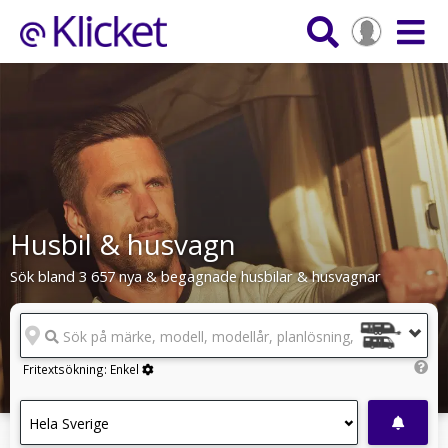
Husbil & husvagn
Sök bland 3 657 nya & begagnade husbilar & husvagnar
Sök på märke, modell, modellår, planlösning, reg.nr
Fritextsökning:
Enkel
Hela Sverige