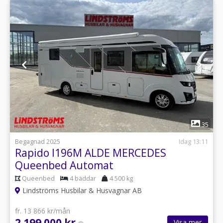
1
35
Begagnad 2025
Idag 13:11
Rapido I196M ALDE MERCEDES
Queenbed Automat
Queenbed
4 bäddar
4 500 kg
Lindströms Husbilar & Husvagnar AB
fr. 13 866 kr/mån
2 199 000 kr
Visa mer