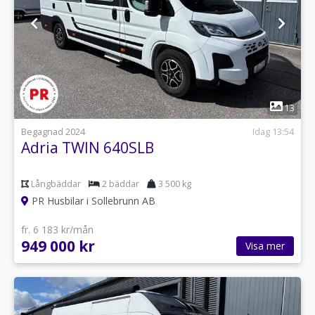
1
13
Begagnad 2024
Idag 13:54
Adria TWIN 640SLB
Långbäddar
2 bäddar
3 500 kg
PR Husbilar i Sollebrunn AB
fr. 6 183 kr/mån
949 000 kr
Visa mer