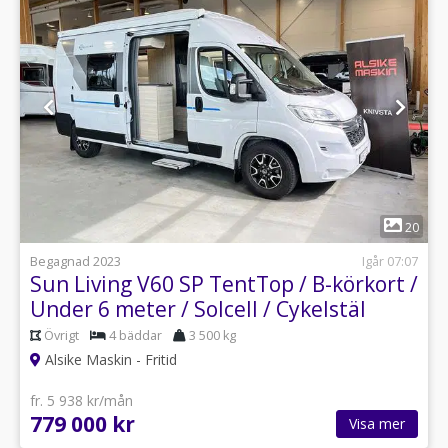
1
20
Begagnad 2023
Igår 07:07
Sun Living V60 SP TentTop / B-körkort /
Under 6 meter / Solcell / Cykelstäl
Övrigt
4 bäddar
3 500 kg
Alsike Maskin - Fritid
fr. 5 938 kr/mån
779 000 kr
Visa mer