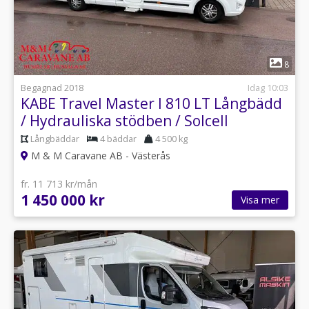
1
8
Begagnad 2018
Idag 10:03
KABE Travel Master I 810 LT Långbädd
/ Hydrauliska stödben / Solcell
Långbäddar
4 bäddar
4 500 kg
M & M Caravane AB - Västerås
fr. 11 713 kr/mån
1 450 000 kr
Visa mer