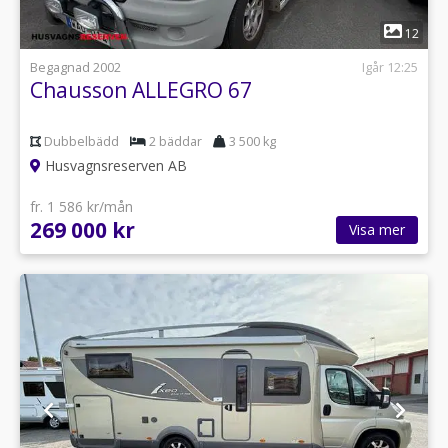
1
12
Begagnad 2002
Igår 12:25
Chausson ALLEGRO 67
Dubbelbädd
2 bäddar
3 500 kg
Husvagnsreserven AB
fr. 1 586 kr/mån
269 000 kr
Visa mer