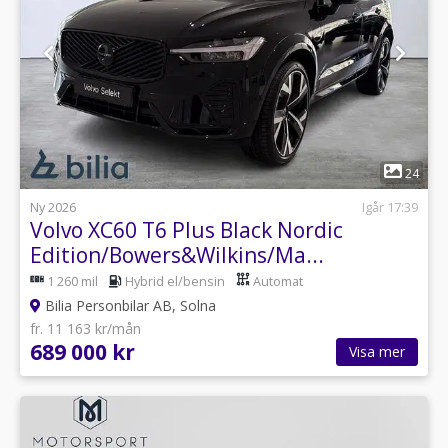
1
24
Ny 2026
Igår 17:39
Volvo XC60 T6 Plus Black Nordic
Edition/Bowers&Wilkins/Ma...
1 260 mil
Hybrid el/bensin
Automat
Bilia Personbilar AB, Solna
fr. 11 163 kr/mån
689 000 kr
Visa mer