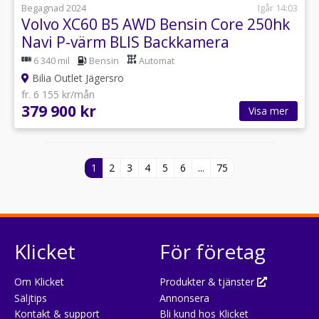
Begagnad 2024
Igår 14:03
Volvo XC60 B5 AWD Bensin Core 250hk
Navi P-värm BLIS Backkamera
6 340 mil
Bensin
Automat
Bilia Outlet Jägersro
fr. 6 155 kr/mån
379 900 kr
Visa mer
1
2
3
4
5
6
...
75
Klicket
För företag
Om Klicket
Produkter & tjänster
Säljtips
Annonsera
Kontakt & support
Bli kund hos Klicket