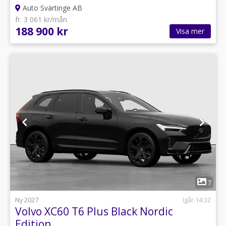
Auto Svärtinge AB
fr. 3 061 kr/mån
188 900 kr
Visa mer
1
7
Ny 2027
Igår 14:32
Volvo XC60 T6 Plus Black Nordic
Edition