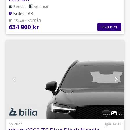
Bensin
Automat
Bildeve AB
fr. 10 287 kr/mån
634 900 kr
Visa mer
1
68
Ny 2027
Igår 14:19