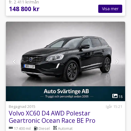
fr. 2 411 kr/mån
148 800 kr
Visa mer
1
18
Begagnad 2015
Igår 15:21
Volvo XC60 D4 AWD Polestar
Geartronic Ocean Race BE Pro
(taklucka)
17 400 mil
Diesel
Automat