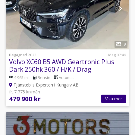
1
18
Begagnad 2023
Idag 07:49
Volvo XC60 B5 AWD Geartronic Plus
Dark 250hk 360 / H/K / Drag
4 965 mil
Bensin
Automat
Tjänstebils Experten i Kungälv AB
fr. 7 775 kr/mån
479 900 kr
Visa mer