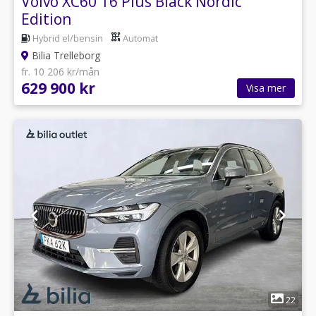
Volvo XC60 T6 Plus Black Nordic
Edition
Hybrid el/bensin
Automat
Bilia Trelleborg
fr. 10 206 kr/mån
629 900 kr
Visa mer
1
22