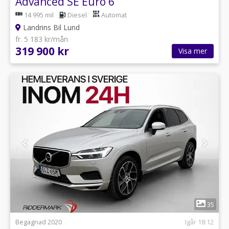
Advanced SE Euro 6
14 995 mil
Diesel
Automat
Landrins Bil Lund
fr. 5 183 kr/mån
319 900 kr
Visa mer
1
35
Begagnad 2020
Igår 18:12