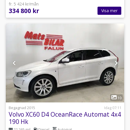
fr. 5 424 kr/mån
334 800 kr
Visa mer
1
10
Begagnad 2015
Idag 07:11
Volvo XC60 D4 OceanRace Automat 4x4
190 Hk
22 265 mil
Diesel
Automat