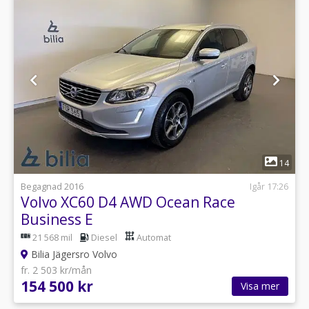
1
14
Begagnad 2016
Igår 17:26
Volvo XC60 D4 AWD Ocean Race
Business E
21 568 mil
Diesel
Automat
Bilia Jägersro Volvo
fr. 2 503 kr/mån
154 500 kr
Visa mer