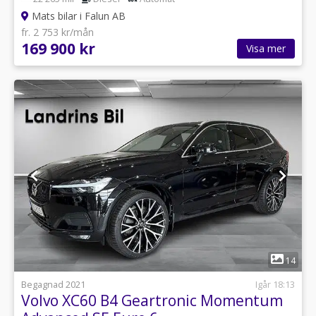
Mats bilar i Falun AB
fr. 2 753 kr/mån
169 900 kr
Visa mer
1
14
Begagnad 2021
Igår 18:13
Volvo XC60 B4 Geartronic Momentum