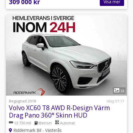
309 000 kr
Visa mer
1
38
Begagnad 2018
Idag 07:17
Volvo XC60 T8 AWD R-Design Värm
Drag Pano 360° Skinn HUD
13 730 mil
Bensin
Automat
Riddermark Bil - Västerås