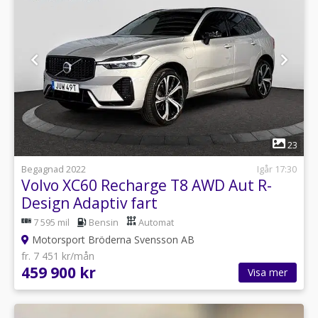
1
23
Begagnad 2022
Igår 17:30
Volvo XC60 Recharge T8 AWD Aut R-
Design Adaptiv fart
7 595 mil
Bensin
Automat
Motorsport Bröderna Svensson AB
fr. 7 451 kr/mån
459 900 kr
Visa mer