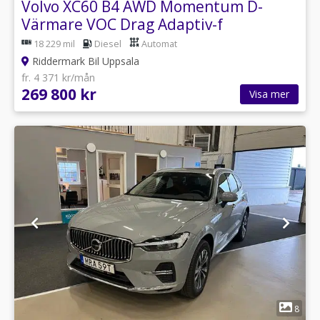
Volvo XC60 B4 AWD Momentum D-
Värmare VOC Drag Adaptiv-f
18 229 mil
Diesel
Automat
Riddermark Bil Uppsala
fr. 4 371 kr/mån
269 800 kr
Visa mer
1
8