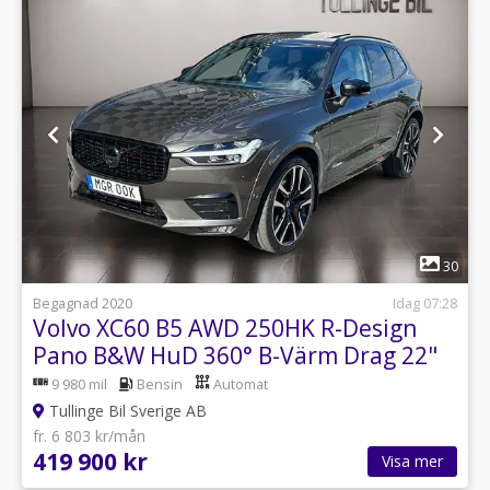
1
30
Begagnad 2020
Idag 07:28
Volvo XC60 B5 AWD 250HK R-Design
Pano B&W HuD 360° B-Värm Drag 22"
9 980 mil
Bensin
Automat
Tullinge Bil Sverige AB
fr. 6 803 kr/mån
419 900 kr
Visa mer