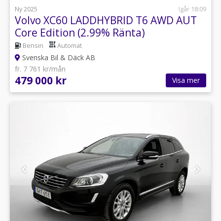
Ny 2025
Igår 18:09
Volvo XC60 LADDHYBRID T6 AWD AUT
Core Edition (2.99% Ränta)
Bensin
Automat
Svenska Bil & Däck AB
fr. 7 761 kr/mån
479 000 kr
Visa mer