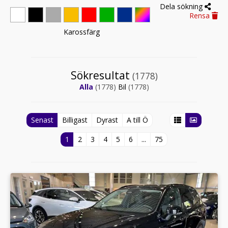
Dela sökning
Rensa
Karossfärg
Sökresultat
(1778)
Alla
(1778)
Bil
(1778)
Senast
Billigast
Dyrast
A till Ö
1
2
3
4
5
6
...
75