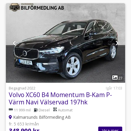
1
27
Begagnad 2022
Igår 17:03
Volvo XC60 B4 Momentum B-Kam P-
Värm Navi Välservad 197hk
11 999 mil
Diesel
Automat
Kalmarsunds Bilförmedling AB
fr. 5 653 kr/mån
348 900 kr
Visa mer