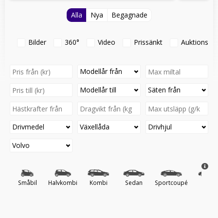
Alla
Nya
Begagnade
Bilder
360°
Video
Prissänkt
Auktionsfo
Modellår från
Modellår till
Säten från
Drivmedel
Växellåda
Drivhjul
Volvo
Småbil
Halvkombi
Kombi
Sedan
Sportcoupé
Cab