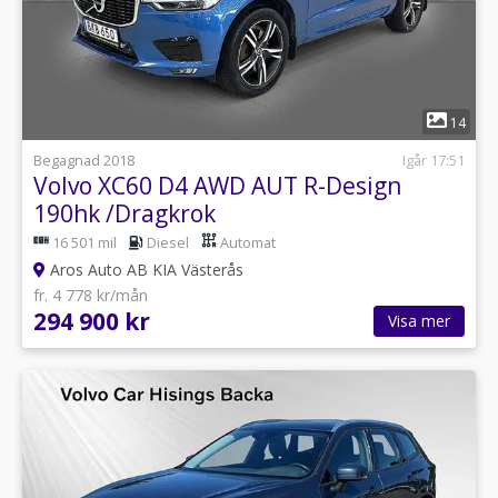
1
14
Begagnad 2018
Igår 17:51
Volvo XC60 D4 AWD AUT R-Design
190hk /Dragkrok
16 501 mil
Diesel
Automat
Aros Auto AB KIA Västerås
fr. 4 778 kr/mån
294 900 kr
Visa mer