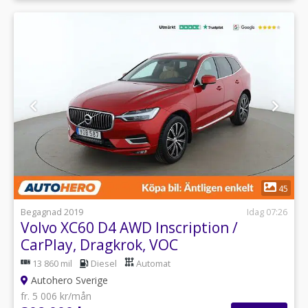
1
45
Begagnad 2019
Idag 07:26
Volvo XC60 D4 AWD Inscription /
CarPlay, Dragkrok, VOC
13 860 mil
Diesel
Automat
Autohero Sverige
fr. 5 006 kr/mån