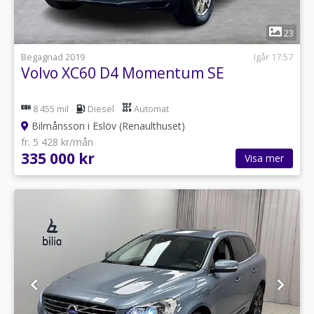
1
23
Begagnad 2019
Igår 17:57
Volvo XC60 D4 Momentum SE
8 455 mil
Diesel
Automat
Bilmånsson i Eslöv (Renaulthuset)
fr. 5 428 kr/mån
335 000 kr
Visa mer