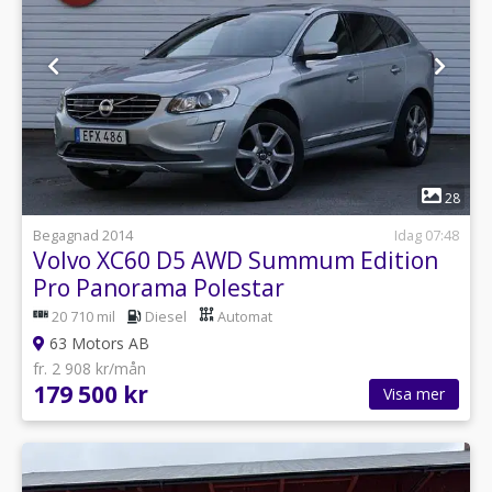
1
28
Begagnad 2014
Idag 07:48
Volvo XC60 D5 AWD Summum Edition
Pro Panorama Polestar
20 710 mil
Diesel
Automat
63 Motors AB
fr. 2 908 kr/mån
179 500 kr
Visa mer