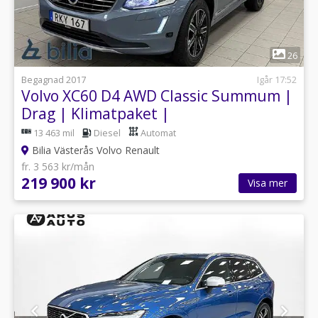
1
26
Begagnad 2017
Igår 17:52
Volvo XC60 D4 AWD Classic Summum |
Drag | Klimatpaket |
13 463 mil
Diesel
Automat
Bilia Västerås Volvo Renault
fr. 3 563 kr/mån
219 900 kr
Visa mer