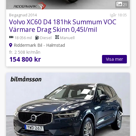
1
21
Begagnad 2014
Igår 18:05
Volvo XC60 D4 181hk Summum VOC
Värmare Drag Skinn 0,45l/mil
18 056 mil
Diesel
Manuell
Riddermark Bil - Halmstad
fr. 2 508 kr/mån
154 800 kr
Visa mer