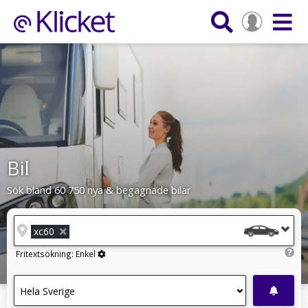
Bil
Sök bland 60 750 nya & begagnade bilar
xc60
Fritextsökning:
Enkel
Hela Sverige