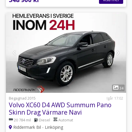
1
34
Begagnad 2015
Igår 17:02
Volvo XC60 D4 AWD Summum Pano
Skinn Drag Värmare Navi
20 784 mil
Diesel
Automat
Riddermark Bil - Linköping