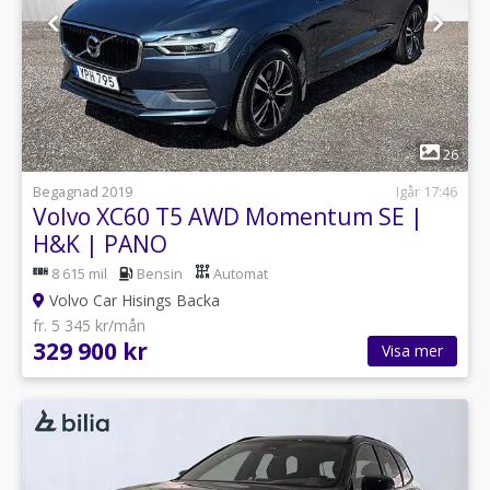
1
26
Begagnad 2019
Igår 17:46
Volvo XC60 T5 AWD Momentum SE |
H&K | PANO
8 615 mil
Bensin
Automat
Volvo Car Hisings Backa
fr. 5 345 kr/mån
329 900 kr
Visa mer