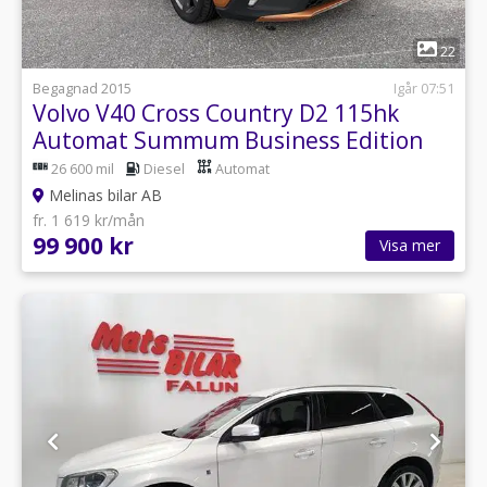
1
22
Begagnad 2015
Igår 07:51
Volvo V40 Cross Country D2 115hk
Automat Summum Business Edition
Navi Panorama
26 600 mil
Diesel
Automat
Melinas bilar AB
fr. 1 619 kr/mån
99 900 kr
Visa mer