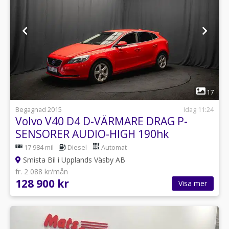
1
17
Begagnad 2015
Idag 11:24
Volvo V40 D4 D-VÄRMARE DRAG P-
SENSORER AUDIO-HIGH 190hk
17 984 mil
Diesel
Automat
Smista Bil i Upplands Väsby AB
fr. 2 088 kr/mån
128 900 kr
Visa mer