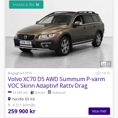
1
25
Begagnad 2015
Igår 18:20
Volvo XC70 D5 AWD Summum P-värm
VOC Skinn Adaptivf Rattv Drag
14 265 mil
Diesel
Automat
Handla Bil AB
fr. 4 211 kr/mån
259 900 kr
Visa mer