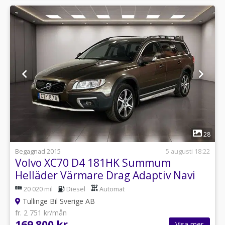
1
28
Begagnad 2015
5 augusti 18:22
Volvo XC70 D4 181HK Summum
Helläder Värmare Drag Adaptiv Navi
BLIS
20 020 mil
Diesel
Automat
Tullinge Bil Sverige AB
fr. 2 751 kr/mån
169 800 kr
Visa mer