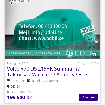
1
Begagnad 2015
6 augusti 10:29
Volvo V70 D5 215HK Summum /
Taklucka / Värmare / Adaptiv / BLIS
14 991 mil
Diesel
Automat
BD Bil
fr. 3 239 kr/mån
199 900 kr
Visa mer