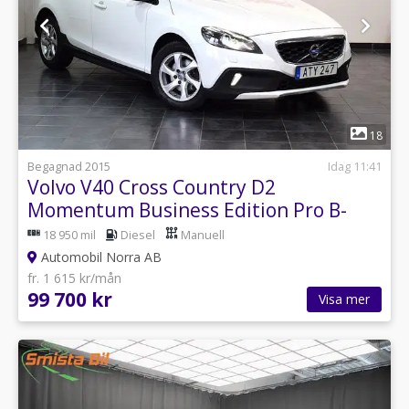
1
18
Begagnad 2015
Idag 11:41
Volvo V40 Cross Country D2
Momentum Business Edition Pro B-
Kamera/PDC/Keyless
18 950 mil
Diesel
Manuell
Automobil Norra AB
fr. 1 615 kr/mån
99 700 kr
Visa mer