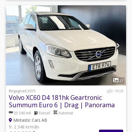
1
27
Begagnad 2015
Igår 18:08
Volvo XC60 D4 181hk Geartronic
Summum Euro 6 | Drag | Panorama
25 540 mil
Diesel
Automat
Mintastic Cars AB
fr. 2 348 kr/mån