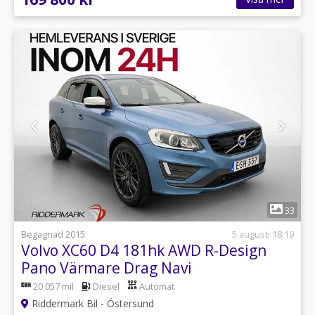
1
33
Begagnad 2015
5 augusti 18:19
Volvo XC60 D4 181hk AWD R-Design
Pano Värmare Drag Navi
20 057 mil
Diesel
Automat
Riddermark Bil - Östersund