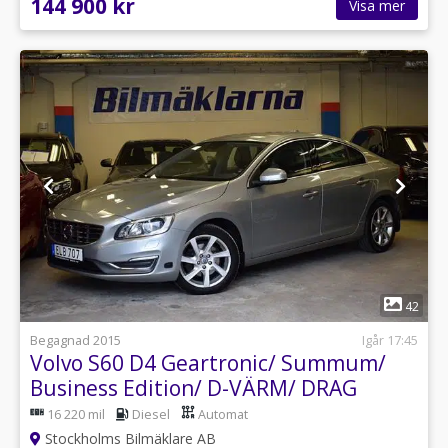
144 900 kr
Visa mer
1
42
Begagnad 2015
Igår 17:45
Volvo S60 D4 Geartronic/ Summum/
Business Edition/ D-VÄRM/ DRAG
16 220 mil
Diesel
Automat
Stockholms Bilmäklare AB