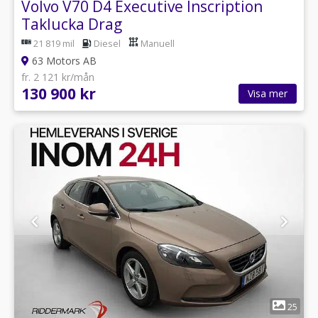
Volvo V70 D4 Executive Inscription
Taklucka Drag
21 819 mil
Diesel
Manuell
63 Motors AB
fr. 2 121 kr/mån
130 900 kr
Visa mer
1
25