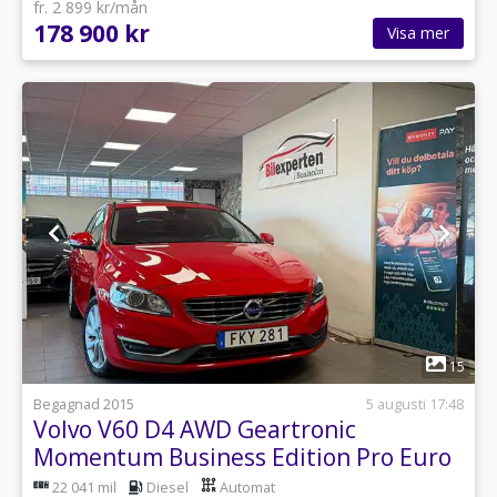
fr. 2 899 kr/mån
178 900 kr
Visa mer
1
15
Begagnad 2015
5 augusti 17:48
Volvo V60 D4 AWD Geartronic
Momentum Business Edition Pro Euro
5
22 041 mil
Diesel
Automat