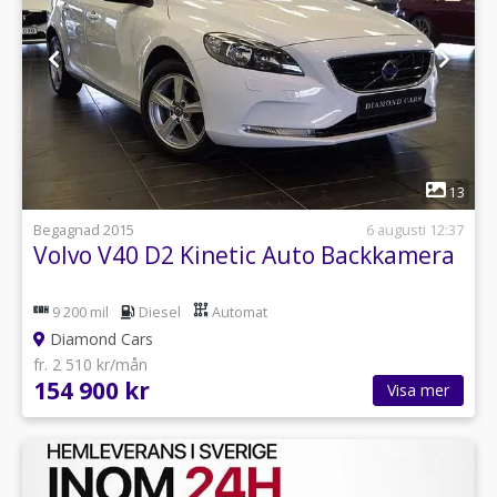
1
13
Begagnad 2015
6 augusti 12:37
Volvo V40 D2 Kinetic Auto Backkamera
9 200 mil
Diesel
Automat
Diamond Cars
fr. 2 510 kr/mån
154 900 kr
Visa mer