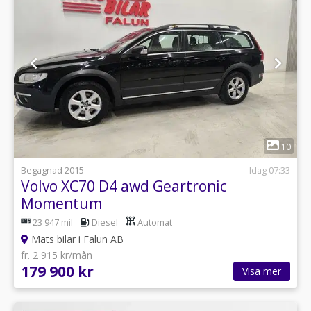
1
10
Begagnad 2015
Idag 07:33
Volvo XC70 D4 awd Geartronic
Momentum
23 947 mil
Diesel
Automat
Mats bilar i Falun AB
fr. 2 915 kr/mån
179 900 kr
Visa mer