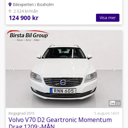
Bilexperten i Boxholm
fr. 2 024 kr/mån
124 900 kr
Visa mer
1
29
Begagnad 2015
5 augusti 14:01
Volvo V70 D2 Geartronic Momentum
Drag 1209:-MÅN