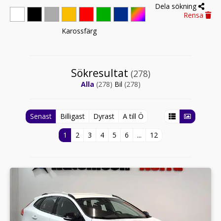
Dela sökning
Rensa
Karossfärg
Sökresultat
(278)
Alla
(278)
Bil
(278)
Senast
Billigast
Dyrast
A till Ö
1
2
3
4
5
6
...
12