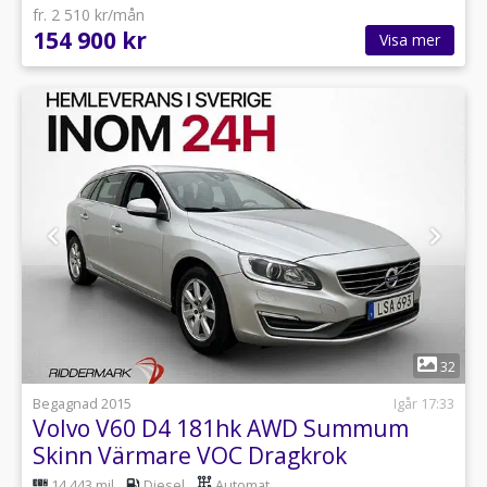
fr. 2 510 kr/mån
154 900 kr
Visa mer
1
32
Begagnad 2015
Igår 17:33
Volvo V60 D4 181hk AWD Summum
Skinn Värmare VOC Dragkrok
14 443 mil
Diesel
Automat