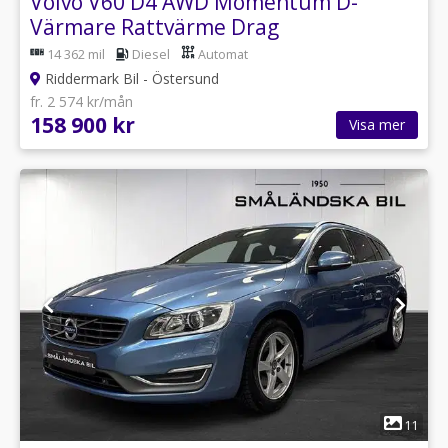
Volvo V60 D4 AWD Momentum D-
Värmare Rattvärme Drag
14 362 mil
Diesel
Automat
Riddermark Bil - Östersund
fr. 2 574 kr/mån
158 900 kr
Visa mer
1
11