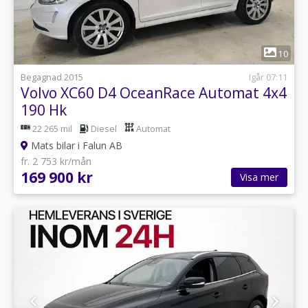
1
10
Begagnad 2015
Igår 07:11
Volvo XC60 D4 OceanRace Automat 4x4
190 Hk
22 265 mil
Diesel
Automat
Mats bilar i Falun AB
fr. 2 753 kr/mån
169 900 kr
Visa mer