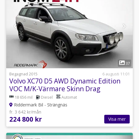
1
37
Begagnad 2015
6 augusti 11:01
Volvo XC70 D5 AWD Dynamic Edition
VOC M/K-Värmare Skinn Drag
18 656 mil
Diesel
Automat
Riddermark Bil - Strängnäs
fr. 3 642 kr/mån
224 800 kr
Visa mer