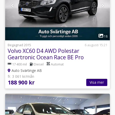
1
18
Begagnad 2015
6 augusti 15:21
Volvo XC60 D4 AWD Polestar
Geartronic Ocean Race BE Pro
(taklucka)
17 400 mil
Diesel
Automat
Auto Svärtinge AB
fr. 3 061 kr/mån
188 900 kr
Visa mer