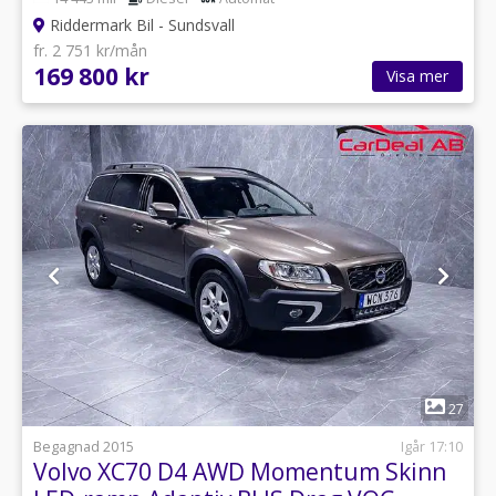
Riddermark Bil - Sundsvall
fr. 2 751 kr/mån
169 800 kr
Visa mer
1
27
Begagnad 2015
Igår 17:10
Volvo XC70 D4 AWD Momentum Skinn