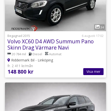
1
34
Begagnad 2015
6 augusti 17:02
Volvo XC60 D4 AWD Summum Pano
Skinn Drag Värmare Navi
20 784 mil
Diesel
Automat
Riddermark Bil - Linköping
fr. 2 411 kr/mån
148 800 kr
Visa mer