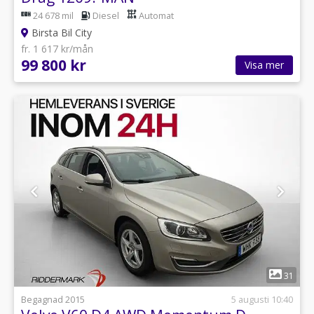
24 678 mil
Diesel
Automat
Birsta Bil City
fr. 1 617 kr/mån
99 800 kr
Visa mer
1
31
Begagnad 2015
5 augusti 10:40