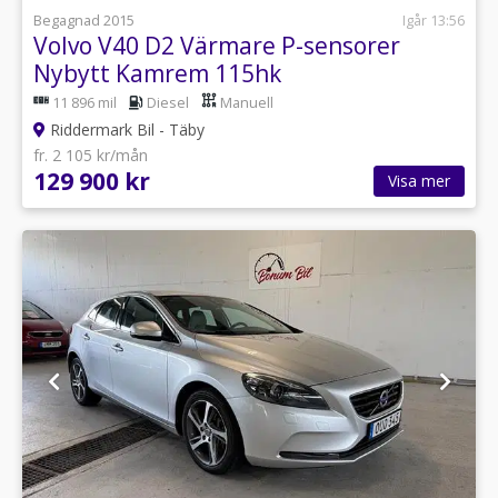
Begagnad 2015
Igår 13:56
Volvo V40 D2 Värmare P-sensorer
Nybytt Kamrem 115hk
11 896 mil
Diesel
Manuell
Riddermark Bil - Täby
fr. 2 105 kr/mån
129 900 kr
Visa mer