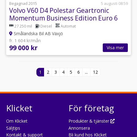
Begagnad 2015
5 augusti 08:59
Volvo V60 D4 Polestar Geartronic
Momentum Business Edition Euro 6
27 250 mil
Diesel
Automat
Småländska Bil AB Växjö
fr. 1 604 kr/mån
99 000 kr
Visa mer
1
2
3
4
5
6
...
12
Klicket
För företag
Om Klicket
Produkter & tjänster
Säljtips
Annonsera
Kontakt & support
Bli kund hos Klicket