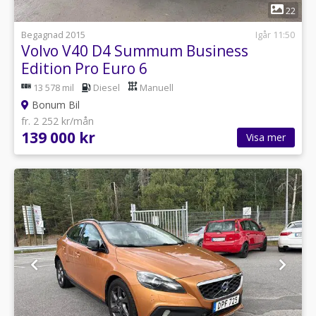
1
22
Begagnad 2015
Igår 11:50
Volvo V40 D4 Summum Business
Edition Pro Euro 6
13 578 mil
Diesel
Manuell
Bonum Bil
fr. 2 252 kr/mån
139 000 kr
Visa mer