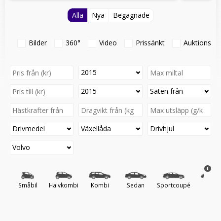
Alla
Nya
Begagnade
Bilder
360°
Video
Prissänkt
Auktionsfo
2015
2015
Säten från
Drivmedel
Växellåda
Drivhjul
Volvo
Småbil
Halvkombi
Kombi
Sedan
Sportcoupé
Cab