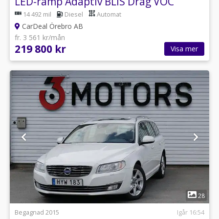
LED-ramp Adaptiv BLIS Drag VOC
14 492 mil
Diesel
Automat
CarDeal Örebro AB
fr. 3 561 kr/mån
219 800 kr
Visa mer
1
28
Begagnad 2015
Igår 16:54