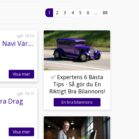
1
2
3
4
5
6
...
88
Igår 18:20
Skoda Karoq TDI 4x4 Style Drag Canton Kamera Navi Värmare
Visa mer
✅ Expertens 6 Bästa
Tips - Så gör du En
Riktigt Bra Bilannons!
Igår 18:13
ra Drag
En bra bilannons
Visa mer