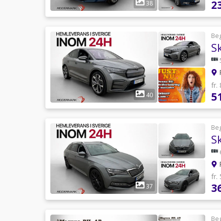
2
38
Be
R
fr.
5
40
Be
R
fr.
3
37
Be