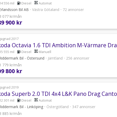
14 556 mil
Diesel
Automat
rlandsson Bil AB
•
Västra Götaland
•
72 annonser
 3 077 kr/mån
89 900 kr
gagnad 2017
15 555 mil
Diesel
Manuell
iddermark Bil - Östersund
•
Jämtland
•
256 annonser
 1 779 kr/mån
09 800 kr
gagnad 2019
12 301 mil
Diesel
Automat
iddermark Bil - Linköping
•
Östergötland
•
347 annonser
 3 885 kr/mån