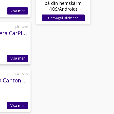
på din hemskärm
(iOS/Android)
Visa mer
Genväg till Klicket.se
Igår 16:56
Skoda Octavia TDI 4x4 184hk Style Canton Kamera CarPlay Drag
Visa mer
Igår 16:55
Skoda Octavia Scout 4x4 Premium Drag Kamera Canton Värmare
Visa mer