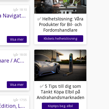
Igår 18:10
Skoda Yeti 1.4 TSI 122hk Drivers Edition Kamera Navigation
✅ Helhetslösning: Våra
Produkter för Bil- och
Fordonshandlare
Klickets helhetslösning
Visa mer
Igår 18:00
Skoda Kodiaq 2.0 TDI SCR 4x4 / Nyservad / Värmare / ACC / Keyless
Visa mer
✅ 5 Tips till dig som
Tänkt Köpa Elbil på
Andrahandsmarknaden
Igår 17:55
Skoda Superb Kombi 2.0 TDI 4x4 SCR Business Edition, L&K DRAGKROK
Köptips beg. elbil