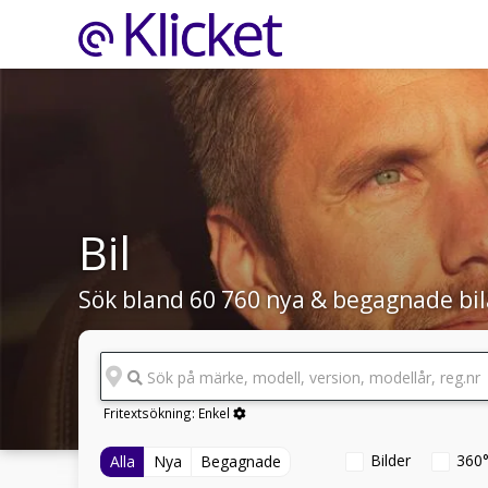
Bil
Sök bland 60 760 nya & begagnade bil
Sök på märke, modell, version, modellår, reg.nr
Fritextsökning:
Enkel
Bilder
360
Alla
Nya
Begagnade