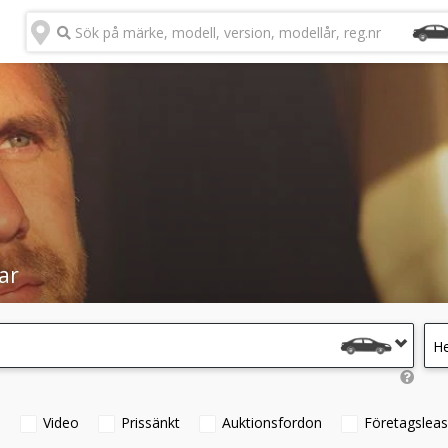
Sök på märke, modell, version, modellår, reg.nr
ar
He
°
Video
Prissänkt
Auktionsfordon
Företagsleas