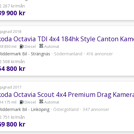
 2 267 kr/mån
39 900 kr
gagnad 2018
18 830 mil
Diesel
Automat
iddermark Bil - Strängnäs
•
Södermanland
•
416 annonser
 2 508 kr/mån
54 800 kr
gagnad 2017
14 175 mil
Diesel
Automat
iddermark Bil - Linköping
•
Östergötland
•
347 annonser
 2 751 kr/mån
69 800 kr