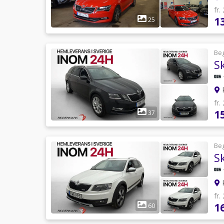
fr.
1
25
Be
R
fr.
1
37
Be
R
fr.
1
60