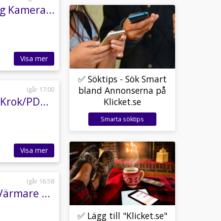
Skoda Octavia Scout 2.0 TDI 4x4 D-värmare Drag Kamera Moms Vhjul
Visa mer
✅ Söktips - Sök Smart
bland Annonserna på
Igår 17:00
Skoda Fabia 1.2 TSI Ambition/Drivers Plus/ACC/Krok/PDC bak/Farth/BT
Klicket.se
Smarta söktips
Visa mer
Igår 16:58
Skoda Superb Kombi 2.0 TDI 4x4 L&K 190 hk D-Värmare Drag Euro 6
✅ Lägg till "Klicket.se"