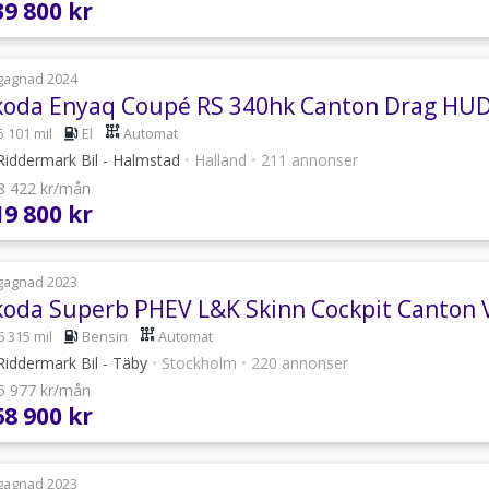
39 800 kr
gagnad 2024
5 101 mil
El
Automat
iddermark Bil - Halmstad
•
Halland
•
211 annonser
 8 422 kr/mån
19 800 kr
gagnad 2023
6 315 mil
Bensin
Automat
iddermark Bil - Täby
•
Stockholm
•
220 annonser
 5 977 kr/mån
68 900 kr
gagnad 2023