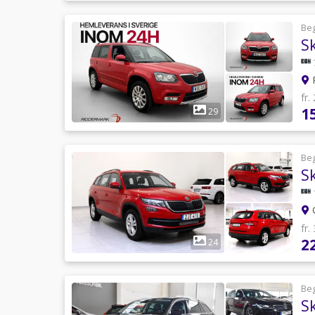
Be
R
fr.
1
29
Be
fr.
2
24
Be