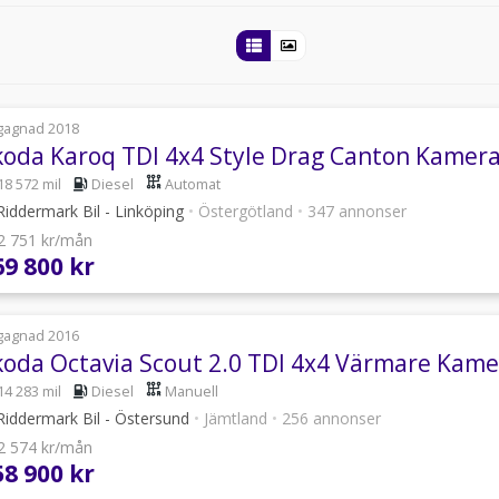
gagnad 2018
18 572 mil
Diesel
Automat
iddermark Bil - Linköping
•
Östergötland
•
347 annonser
 2 751 kr/mån
69 800 kr
gagnad 2016
koda Octavia Scout 2.0 TDI 4x4 Värmare Kame
14 283 mil
Diesel
Manuell
iddermark Bil - Östersund
•
Jämtland
•
256 annonser
 2 574 kr/mån
58 900 kr