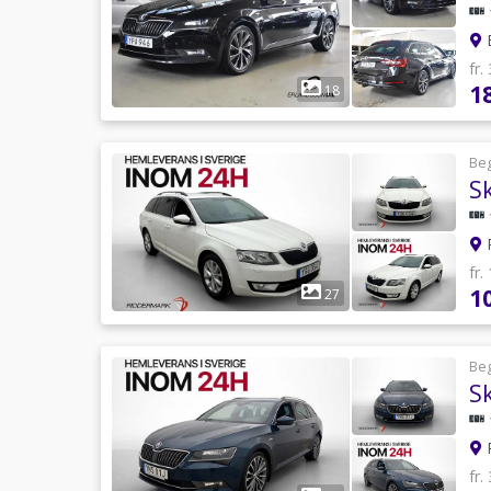
E
fr.
1
18
Be
R
fr.
1
27
Be
R
fr.