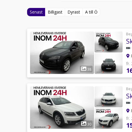
Senast
Billigast
Dyrast
A till Ö
Be
R
fr.
1
38
Be
S
R
fr.
1
30