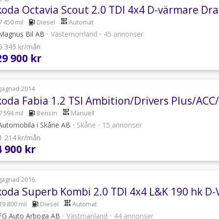
7 450 mil
Diesel
Automat
agnus Bil AB
•
Västernorrland
•
45 annonser
 5 345 kr/mån
29 900 kr
gagnad 2014
7 594 mil
Bensin
Manuell
utomobila i Skåne AB
•
Skåne
•
15 annonser
 1 214 kr/mån
4 900 kr
gagnad 2016
19 800 mil
Diesel
Automat
G Auto Arboga AB
•
Västmanland
•
44 annonser