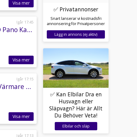
Visa mer
✅ Privatannonser
Snart lanserar vi kostnadsfri
Igår 17:45
annonsering för Privatpersoner
Skoda Enyaq Coupé RS 340hk Canton Drag HUD Pano Kamera
Lägg in annons (ej aktiv)
Visa mer
Igår 17:15
Skoda Superb PHEV L&K Skinn Cockpit Canton Värmare Drag 218h
✅ Kan Elbilar Dra en
Husvagn eller
Släpvagn? Här är Allt
Du Behöver Veta!
Visa mer
Elbilar och släp
Igår 17:13