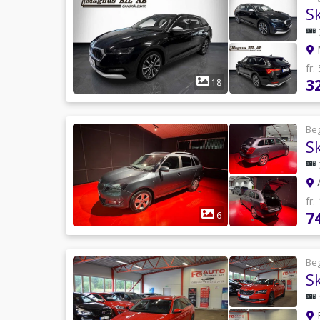
M
fr.
3
18
Be
A
fr.
7
6
Be
F