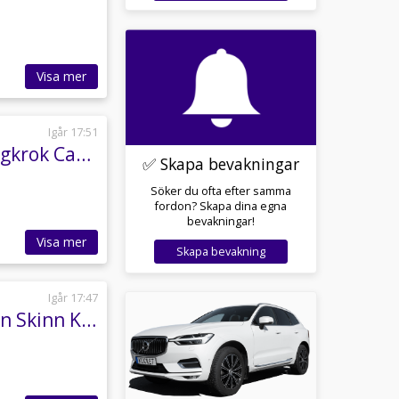
Visa mer
Igår 17:51
Skoda Octavia 1.6 TDI Ambition M-Värmare Dragkrok CarPlay
✅ Skapa bevakningar
Söker du ofta efter samma
fordon? Skapa dina egna
bevakningar!
Visa mer
Skapa bevakning
Igår 17:47
Skoda Superb 2.0 TDI 4x4 L&K Pano Drag Canton Skinn Kamera