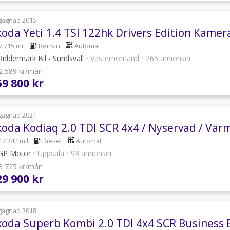
gagnad 2015
7 715 mil
Bensin
Automat
iddermark Bil - Sundsvall
•
Västernorrland
•
265 annonser
 2 589 kr/mån
59 800 kr
gagnad 2021
17 242 mil
Diesel
Automat
GP Motor
•
Uppsala
•
93 annonser
 3 725 kr/mån
29 900 kr
gagnad 2018