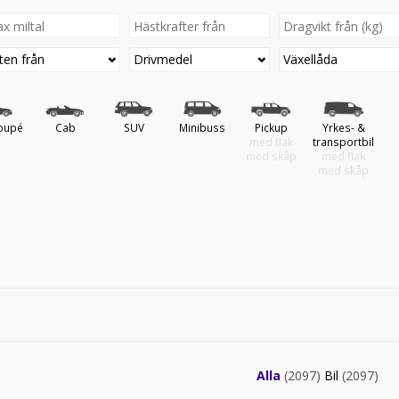
ten från
Drivmedel
Växellåda
oupé
Cab
SUV
Minibuss
Pickup
Yrkes- &
med flak
transportbil
med skåp
med flak
med skåp
Alla
(2097)
Bil
(2097)