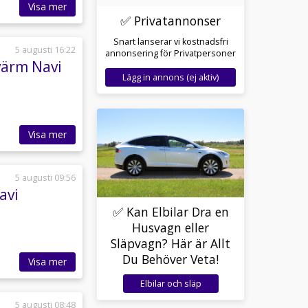
Visa mer
✅ Privatannonser
Snart lanserar vi kostnadsfri
5 augusti 16:22
annonsering för Privatpersoner
värm Navi
Lägg in annons (ej aktiv)
Visa mer
5 augusti 09:56
avi
✅ Kan Elbilar Dra en
Husvagn eller
Släpvagn? Här är Allt
Du Behöver Veta!
Visa mer
Elbilar och släp
5 augusti 08:48