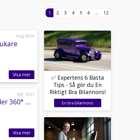
1
2
3
4
5
6
...
12
Idag 08:06
rukare
Visa mer
✅ Expertens 6 Bästa
Tips - Så gör du En
Riktigt Bra Bilannons!
Igår 18:01
BMW X5 xDrive40e 313hk M-Sport Pano H/K Läder 360° HuD Drag
En bra bilannons
Visa mer