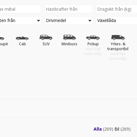
ten från
Drivmedel
Växellåda
oupé
Cab
SUV
Minibuss
Pickup
Yrkes- &
med flak
transportbil
med skåp
med flak
med skåp
Alla
(269)
Bil
(269)