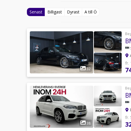
Senast
Billigast
Dyrast
A till Ö
Be
B
fr.
7
32
Be
R
fr.
3
38