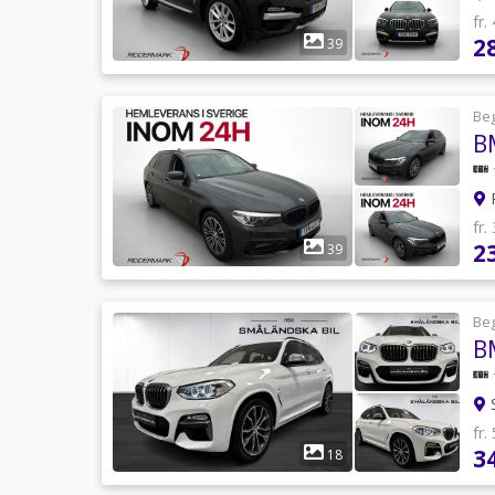
fr.
2
39
Be
R
fr.
2
39
Be
B
S
fr.
3
18