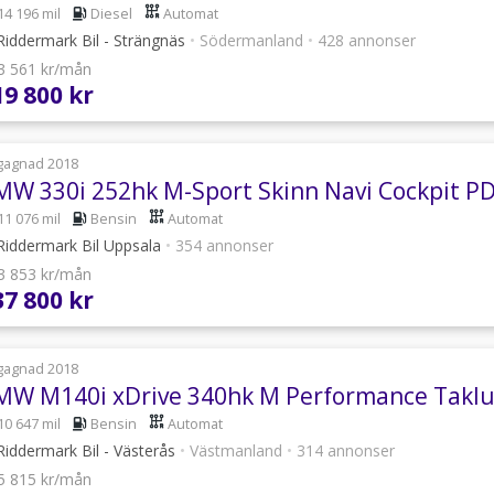
14 196 mil
Diesel
Automat
iddermark Bil - Strängnäs
•
Södermanland
•
428 annonser
 3 561 kr/mån
19 800 kr
gagnad 2018
MW 330i 252hk M-Sport Skinn Navi Cockpit P
11 076 mil
Bensin
Automat
iddermark Bil Uppsala
•
354 annonser
 3 853 kr/mån
37 800 kr
gagnad 2018
10 647 mil
Bensin
Automat
iddermark Bil - Västerås
•
Västmanland
•
314 annonser
 5 815 kr/mån