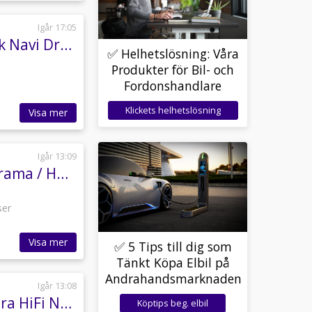
Igår 17:05
BMW X2 sDrive20i Innovation Edt M Sport 192hk Navi Drag HuD HK
✅ Helhetslösning: Våra
Produkter för Bil- och
Fordonshandlare
Klickets helhetslösning
Visa mer
Igår 13:09
BMW 530 d xDrive Sedan 265hk M-Sport / Panorama / HUD / H/K
ser
Visa mer
✅ 5 Tips till dig som
Tänkt Köpa Elbil på
Andrahandsmarknaden
Igår 13:08
BMW 420 d xDrive Gran Coupé Sport Line Kamera HiFi Navi Drag
Köptips beg. elbil