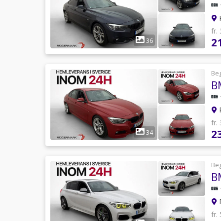
R
fr.
2
36
Be
B
R
fr.
2
34
Be
R
fr.