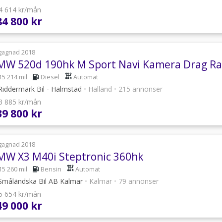
 4 614 kr/mån
84 800 kr
gagnad 2018
15 214 mil
Diesel
Automat
iddermark Bil - Halmstad
•
Halland
•
215 annonser
 3 885 kr/mån
39 800 kr
gagnad 2018
MW X3 M40i Steptronic 360hk
15 260 mil
Bensin
Automat
måländska Bil AB Kalmar
•
Kalmar
•
79 annonser
 5 654 kr/mån
49 000 kr