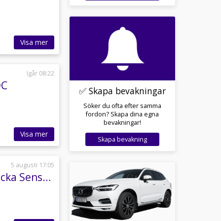
Visa mer
Igår 08:22
DC
✅ Skapa bevakningar
Söker du ofta efter samma
fordon? Skapa dina egna
bevakningar!
Visa mer
Skapa bevakning
5 augusti 17:05
BMW M140i xDrive 340hk M Performance Taklucka Sensorer