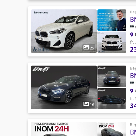
Be
B
fr.
2
25
Be
W
fr.
3
16
Be