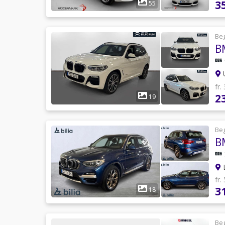
3
55
Be
B
U
fr.
2
19
Be
B
B
fr.
3
18
Be