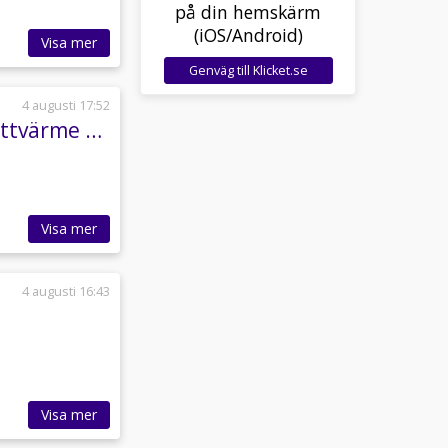
på din hemskärm
(iOS/Android)
Visa mer
Genväg till Klicket.se
4 augusti 17:52
BMW 520d 190hk M Sport Navi Kamera Drag Rattvärme SV-Såld
Visa mer
4 augusti 16:43
Visa mer