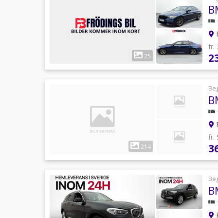
F
fr.
2
25
Be
R
fr.
3
214
Be
R