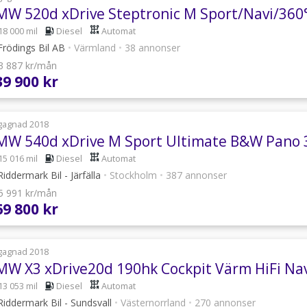
18 000 mil
Diesel
Automat
rödings Bil AB
•
Värmland
•
38 annonser
 3 887 kr/mån
39 900 kr
gagnad 2018
15 016 mil
Diesel
Automat
iddermark Bil - Järfälla
•
Stockholm
•
387 annonser
 5 991 kr/mån
69 800 kr
gagnad 2018
13 053 mil
Diesel
Automat
iddermark Bil - Sundsvall
•
Västernorrland
•
270 annonser