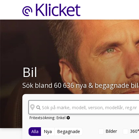
Bil
Sök bland 60 636 nya & begagnade bil
Sök på märke, modell, version, modellår, reg.nr
Fritextsökning:
Enkel
Bilder
360
Alla
Nya
Begagnade