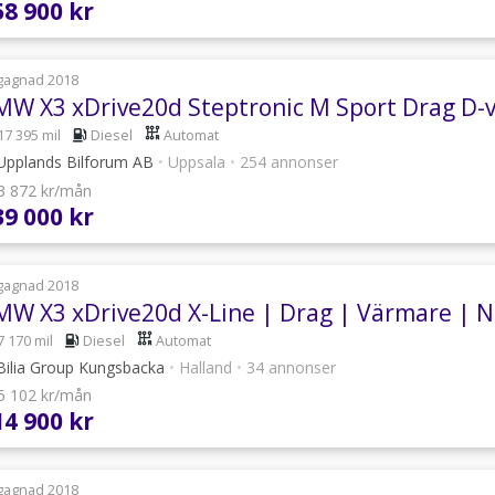
58 900 kr
gagnad 2018
MW X3 xDrive20d Steptronic M Sport Drag D-
17 395 mil
Diesel
Automat
pplands Bilforum AB
•
Uppsala
•
254 annonser
 3 872 kr/mån
39 000 kr
gagnad 2018
MW X3 xDrive20d X-Line | Drag | Värmare | N
7 170 mil
Diesel
Automat
ilia Group Kungsbacka
•
Halland
•
34 annonser
 5 102 kr/mån
14 900 kr
gagnad 2018