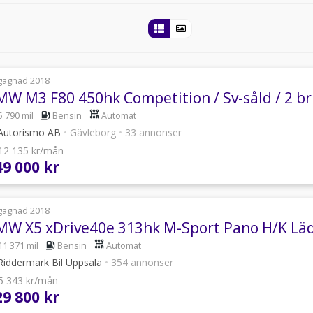
gagnad 2018
MW M3 F80 450hk Competition / Sv-såld / 2 b
5 790 mil
Bensin
Automat
Autorismo AB
•
Gävleborg
•
33 annonser
 12 135 kr/mån
49 000 kr
gagnad 2018
11 371 mil
Bensin
Automat
iddermark Bil Uppsala
•
354 annonser
 5 343 kr/mån
29 800 kr