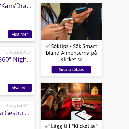
BMW 520d xDrive Steptronic M Sport/Navi/360°Kam/Drag/*SÅLD*
Visa mer
✅ Söktips - Sök Smart
bland Annonserna på
5 augusti 07:51
BMW 540d xDrive M Sport Ultimate B&W Pano 360° Night Vision
Klicket.se
Smarta söktips
Visa mer
5 augusti 07:31
BMW X3 xDrive20d 190hk Cockpit Värm HiFi Navi Gesture Drag
✅ Lägg till "Klicket.se"