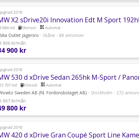
gagnad 2018
8 684 mil
Bensin
Automat
ilia Outlet Jägersro
•
Skåne
•
88 annonser
 3 806 kr/mån
34 900 kr
gagnad 2018
13 707 mil
Diesel
Automat
owto Sweden AB (fd. Fordonsbolaget AB)
•
Stockholm
•
272 annon
 5 667 kr/mån
49 800 kr
gagnad 2018