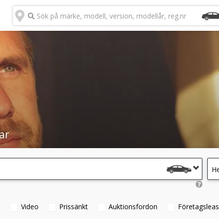
Sök på märke, modell, version, modellår, reg.nr
ar
He
°
Video
Prissänkt
Auktionsfordon
Företagsleas