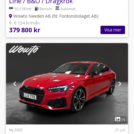
Line / B&O / Dragkrok
10 218 mil
Bensin
Automat
Wowto Sweden AB (fd. Fordonsbolaget AB)
fr. 6 154 kr/mån
379 800 kr
Visa mer
1
15
Ny 2025
25 juli