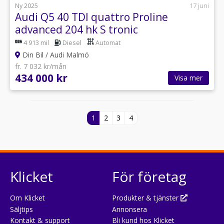
Ny 2025
17 juni
Audi Q5 40 TDI quattro Proline
advanced 204 hk S tronic
4 913 mil
Diesel
Automat
Din Bil / Audi Malmö
fr. 7 032 kr/mån
434 000 kr
Visa mer
1
2
3
4
Klicket
För företag
Om Klicket
Produkter & tjänster
Säljtips
Annonsera
Kontakt & support
Bli kund hos Klicket