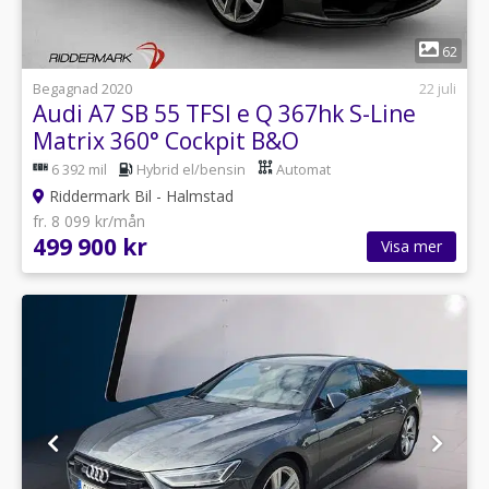
1
62
Begagnad 2020
22 juli
Audi A7 SB 55 TFSI e Q 367hk S-Line
Matrix 360° Cockpit B&O
6 392 mil
Hybrid el/bensin
Automat
Riddermark Bil - Halmstad
fr. 8 099 kr/mån
499 900 kr
Visa mer