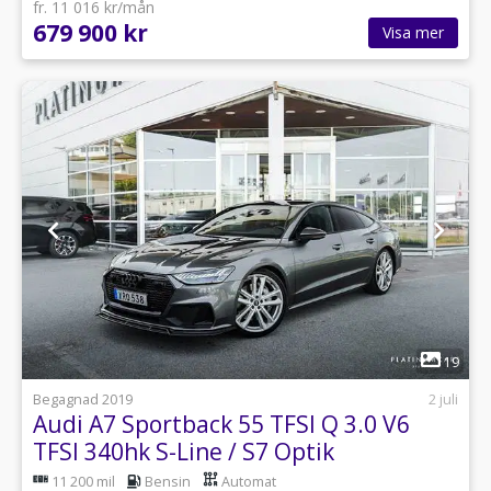
fr. 11 016 kr/mån
679 900 kr
Visa mer
1
19
Begagnad 2019
2 juli
Audi A7 Sportback 55 TFSI Q 3.0 V6
TFSI 340hk S-Line / S7 Optik
11 200 mil
Bensin
Automat