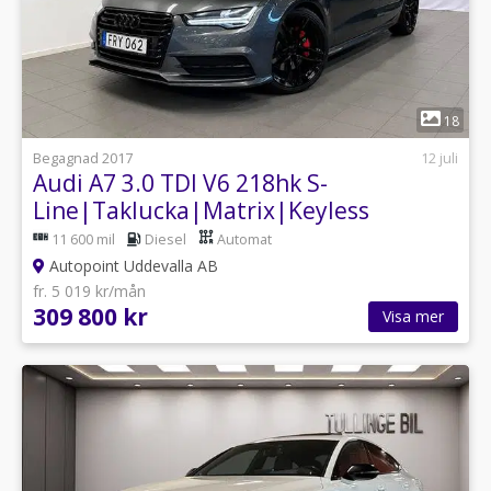
1
18
Begagnad 2017
12 juli
Audi A7 3.0 TDI V6 218hk S-
Line|Taklucka|Matrix|Keyless
11 600 mil
Diesel
Automat
Autopoint Uddevalla AB
fr. 5 019 kr/mån
309 800 kr
Visa mer