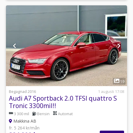
1
19
Begagnad 2016
1 augusti 17:08
Audi A7 Sportback 2.0 TFSI quattro S
Tronic 3300mil!!
3 300 mil
Bensin
Automat
Makkina AB
fr. 5 264 kr/mån