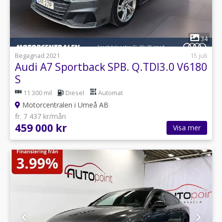
1
34
Begagnad 2021
15 juli
Audi A7 Sportback SPB. Q.TDI3.0 V6180
S
11 300 mil
Diesel
Automat
Motorcentralen i Umeå AB
fr. 7 437 kr/mån
459 000 kr
Visa mer