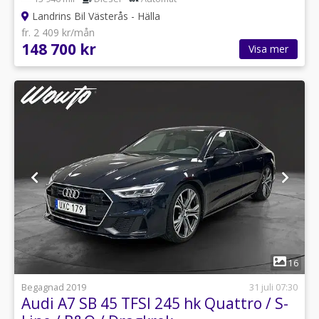
Landrins Bil Västerås - Hälla
fr. 2 409 kr/mån
148 700 kr
Visa mer
1
16
Begagnad 2019
31 juli 07:30
Audi A7 SB 45 TFSI 245 hk Quattro / S-