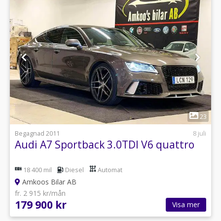
1
23
Begagnad 2011
8 juli
Audi A7 Sportback 3.0TDI V6 quattro
18 400 mil
Diesel
Automat
Amkoos Bilar AB
fr. 2 915 kr/mån
179 900 kr
Visa mer