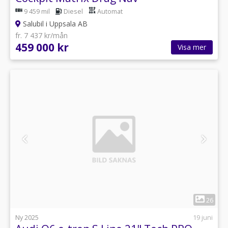
9 459 mil
Diesel
Automat
Salubil i Uppsala AB
fr. 7 437 kr/mån
459 000 kr
Visa mer
1
26
Ny 2025
19 juni