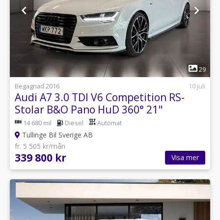
1
29
Begagnad 2016
10 juli
Audi A7 3.0 TDI V6 Competition RS-
Stolar B&O Pano HuD 360° 21"
14 680 mil
Diesel
Automat
Tullinge Bil Sverige AB
fr. 5 505 kr/mån
339 800 kr
Visa mer