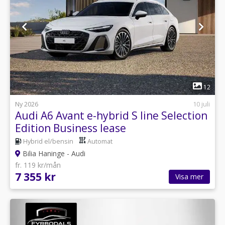
1
12
Ny 2026
10 juli
Audi A6 Avant e-hybrid S line Selection
Edition Business lease
Hybrid el/bensin
Automat
Bilia Haninge - Audi
fr. 119 kr/mån
7 355 kr
Visa mer