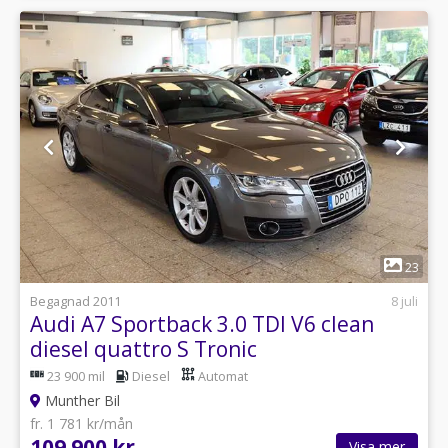
1
23
Begagnad 2011
8 juli
Audi A7 Sportback 3.0 TDI V6 clean
diesel quattro S Tronic
23 900 mil
Diesel
Automat
Munther Bil
fr. 1 781 kr/mån
109 900 kr
Visa mer