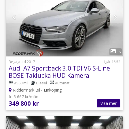
1
38
Begagnad 2017
Igår 16:52
Audi A7 Sportback 3.0 TDI V6 S-Line
BOSE Taklucka HUD Kamera
9 568 mil
Diesel
Automat
Riddermark Bil - Linköping
fr. 5 667 kr/mån
349 800 kr
Visa mer