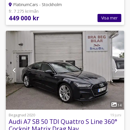
PlatinumCars - Stockholm
fr. 7 275 kr/mån
449 000 kr
Visa mer
1
14
Begagnad 2020
19 juni
Audi A7 SB 50 TDI Quattro S Line 360°
Cockpit Matrix Drag Nav