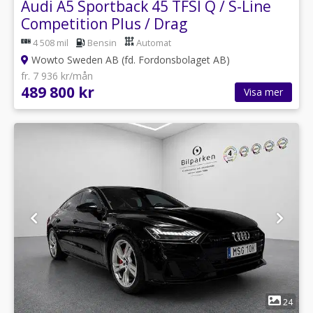
Audi A5 Sportback 45 TFSI Q / S-Line
Competition Plus / Drag
4 508 mil
Bensin
Automat
Wowto Sweden AB (fd. Fordonsbolaget AB)
fr. 7 936 kr/mån
489 800 kr
Visa mer
1
24