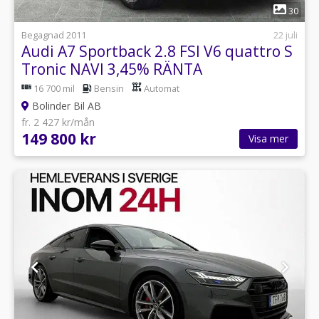
1
30
Begagnad 2011
22 juli
Audi A7 Sportback 2.8 FSI V6 quattro S
Tronic NAVI 3,45% RÄNTA
16 700 mil
Bensin
Automat
Bolinder Bil AB
fr. 2 427 kr/mån
149 800 kr
Visa mer