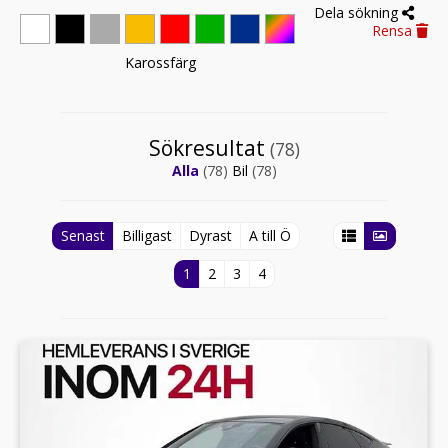
Dela sökning
Rensa
Karossfärg
Sökresultat
(78)
Alla
(78)
Bil
(78)
Senast
Billigast
Dyrast
A till Ö
1
2
3
4