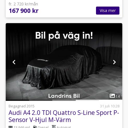
fr. 2 720 kr/mån
167 900 kr
Visa mer
1
14
Begagnad 2015
31 juli 10:28
Audi A4 2.0 TDI Quattro S-Line Sport P-
Sensor V-Hjul M-Värm
13 946 mil
Diesel
Automat