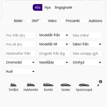
Alla
Nya
Begagnade
Bilder
360°
Video
Prissänkt
Auktionsfo
Modellår från
Modellår till
Säten från
Drivmedel
Växellåda
Drivhjul
Audi
Småbil
Halvkombi
Kombi
Sedan
Sportcoupé
Cab