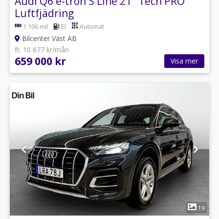
Audi Q6 e-tron S Line 21" Tech PRO
Luftfjädring
1 106 mil
El
Automat
Bilcenter Väst AB
fr. 10 677 kr/mån
659 000 kr
Visa mer
1
19