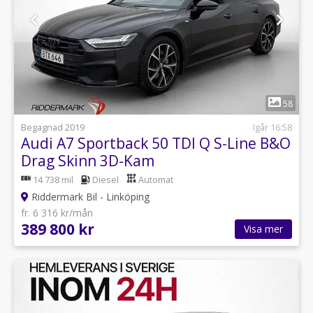
1
58
Begagnad 2019
Igår 16:58
Audi A7 Sportback 50 TDI Q S-Line B&O
Drag Skinn 3D-Kam
14 738 mil
Diesel
Automat
Riddermark Bil - Linköping
fr. 6 316 kr/mån
389 800 kr
Visa mer