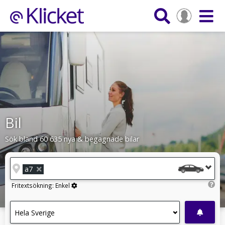
Bil
Sök bland 60 635 nya & begagnade bilar
a7
Fritextsökning:
Enkel
Hela Sverige