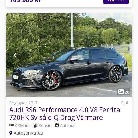
1
20
Begagnad 2017
7 juli
Audi RS6 Performance 4.0 V8 Ferrita
720HK Sv-såld Q Drag Värmare
8 863 mil
Bensin
Automat
Autosenika AB