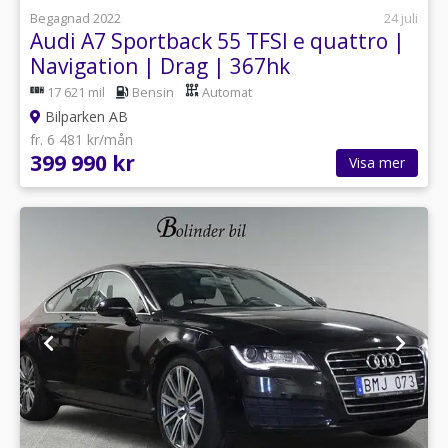
Begagnad 2022
24 juli
Audi A7 Sportback 55 TFSI e quattro |
Navigation | Drag | 367hk
17 621 mil
Bensin
Automat
Bilparken AB
fr. 6 481 kr/mån
399 990 kr
Visa mer