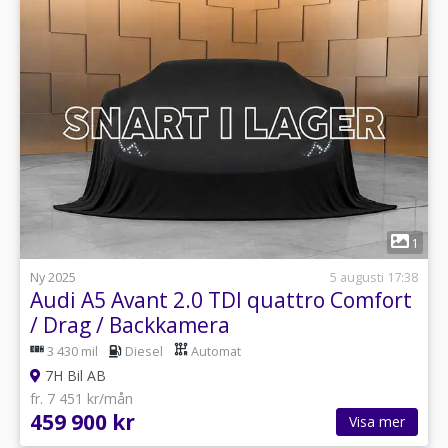
1
Ny 2025
5 augusti 17:38
Audi A5 Avant 2.0 TDI quattro Comfort
/ Drag / Backkamera
3 430 mil
Diesel
Automat
7H Bil AB
fr. 7 451 kr/mån
459 900 kr
Visa mer