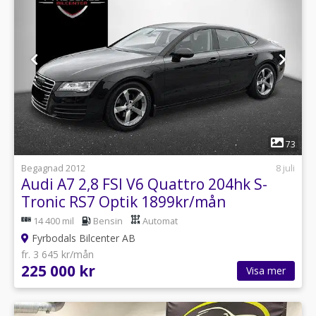
1
73
Begagnad 2012
8 juli
Audi A7 2,8 FSI V6 Quattro 204hk S-
Tronic RS7 Optik 1899kr/mån
14 400 mil
Bensin
Automat
Fyrbodals Bilcenter AB
fr. 3 645 kr/mån
225 000 kr
Visa mer