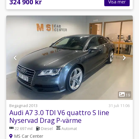
324 900 kr
Visa mer
1
19
Begagnad 2013
31 juli 11:06
Audi A7 3.0 TDI V6 quattro S line
Nyservad Drag P-värme
22 697 mil
Diesel
Automat
MS Car Center