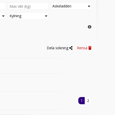
Askeladden
Kylning
Dela sökning
Rensa
1
2