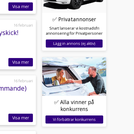
Visa mer
✅ Privatannonser
16 februari
Snart lanserar vi kostnadsfri
skick!
annonsering för Privatpersoner
Lägg in annons (ej aktiv)
Visa mer
16 februari
kommande)
✅ Alla vinner på
konkurrens
Visa mer
Vi förbättrar konkurrens