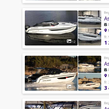
Be
fr.
1
12
Be
A
M
fr.
3
15
Be
A