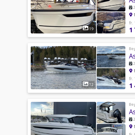
M
fr.
1
19
Be
A
fr.
1
12
Be
A
fr.