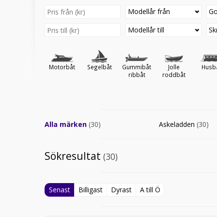
Modellår från
Go
Modellår till
Sk
Motorbåt
Segelbåt
Gummibåt
Jolle
Husb
ribbåt
roddbåt
Alla märken
(30)
Askeladden
(30)
Sökresultat
(30)
Senast
Billigast
Dyrast
A till Ö