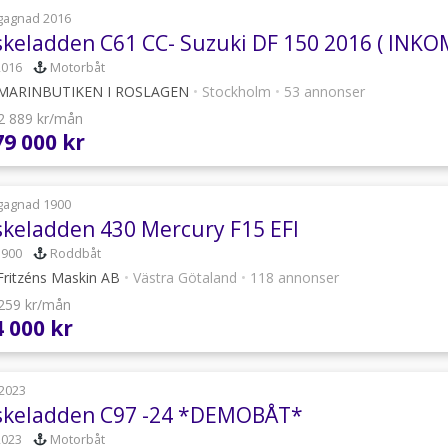
gagnad 2016
skeladden C61 CC- Suzuki DF 150 2016 ( INK
2016
Motorbåt
MARINBUTIKEN I ROSLAGEN
•
Stockholm
•
53 annonser
 2 889 kr/mån
79 000 kr
gagnad 1900
skeladden 430 Mercury F15 EFI
1900
Roddbåt
ritzéns Maskin AB
•
Västra Götaland
•
118 annonser
 259 kr/mån
4 000 kr
2023
skeladden C97 -24 *DEMOBÅT*
2023
Motorbåt