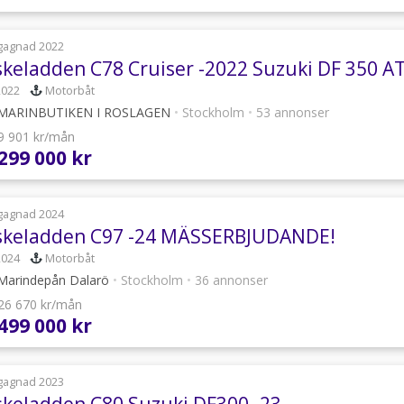
gagnad 2022
2022
Motorbåt
MARINBUTIKEN I ROSLAGEN
•
Stockholm
•
53 annonser
 9 901 kr/mån
 299 000 kr
gagnad 2024
skeladden C97 -24 MÄSSERBJUDANDE!
2024
Motorbåt
arindepån Dalarö
•
Stockholm
•
36 annonser
 26 670 kr/mån
 499 000 kr
gagnad 2023
skeladden C80 Suzuki DF300 -23