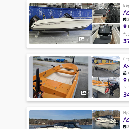
Be
A
fr.
3
10
Be
A
F
fr.
3
4
Ny 
A