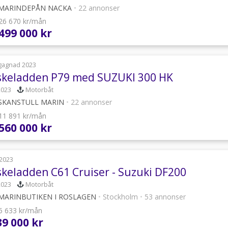
MARINDEPÅN NACKA
•
22 annonser
 26 670 kr/mån
 499 000 kr
gagnad 2023
skeladden P79 med SUZUKI 300 HK
2023
Motorbåt
SKANSTULL MARIN
•
22 annonser
 11 891 kr/mån
 560 000 kr
2023
skeladden C61 Cruiser - Suzuki DF200
2023
Motorbåt
MARINBUTIKEN I ROSLAGEN
•
Stockholm
•
53 annonser
 5 633 kr/mån
39 000 kr