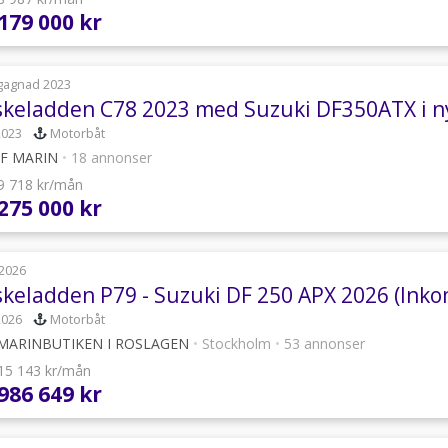
 179 000 kr
gagnad 2023
skeladden C78 2023 med Suzuki DF350ATX i ny
2023
Motorbåt
JF MARIN
•
18 annonser
 9 718 kr/mån
 275 000 kr
2026
skeladden P79 - Suzuki DF 250 APX 2026 (In
2026
Motorbåt
MARINBUTIKEN I ROSLAGEN
•
Stockholm
•
53 annonser
 15 143 kr/mån
 986 649 kr