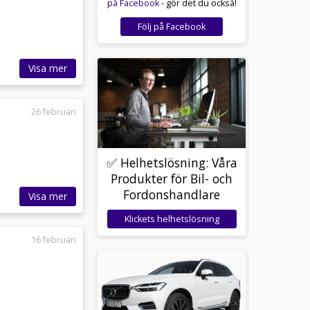
på Facebook
- gör det du också!
Följ på Facebook
Visa mer
26 februari
✅ Helhetslösning: Våra
Produkter för Bil- och
Fordonshandlare
Visa mer
Klickets helhetslösning
16 februari