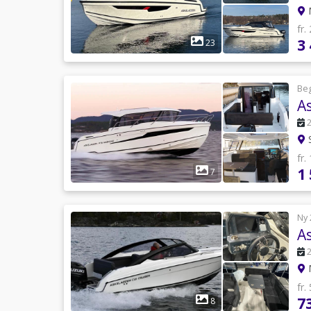
fr.
3
23
Be
A
fr.
1
7
Ny 
A
fr.
7
8