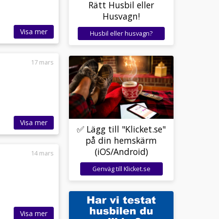
Rätt Husbil eller
Husvagn!
Visa mer
Husbil eller husvagn?
17 mars
Visa mer
✅ Lägg till "Klicket.se"
på din hemskärm
(iOS/Android)
14 mars
Genväg till Klicket.se
Visa mer