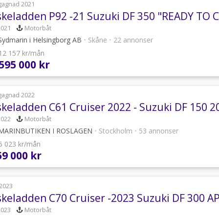
gagnad 2021
skeladden P92 -21 Suzuki DF 350 "READY TO 
2021
Motorbåt
ydmarin i Helsingborg AB
•
Skåne
•
22 annonser
 12 157 kr/mån
 595 000 kr
gagnad 2022
2022
Motorbåt
MARINBUTIKEN I ROSLAGEN
•
Stockholm
•
53 annonser
 5 023 kr/mån
59 000 kr
2023
skeladden C70 Cruiser -2023 Suzuki DF 300 A
2023
Motorbåt