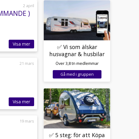
2 april
OMMANDE )
Visa mer
✅ Vi som älskar
husvagnar & husbilar
21 mars
Över 3,8 tn medlemmar
Gå med i gruppen
Visa mer
19 mars
✅ 5 steg: för att Köpa