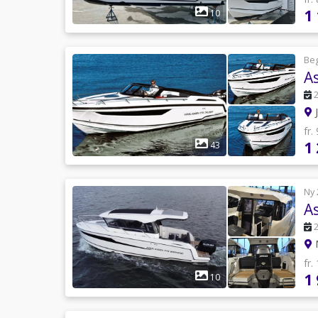
1
10
Be
A
fr.
1
43
Ny 
A
fr.
1
10