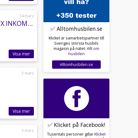
14 mars
Askeladden C78 Cruiser -2022 Suzuki DF 350 ATX INKOMMANDE
✅ Alltomhusbilen.se
Klicket är samarbetspartner till
Sveriges största husbils
magasin på nätet:
Allt om
Visa mer
husbilen
Alltomhusbilen.se
5 mars
Visa mer
✅ Klicket på Facebook!
3 mars
Tusentals personer gillar
Klicket