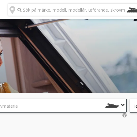
Sök på märke, modell, modellår, utförande, skrovmateria
ar
ovmaterial
He