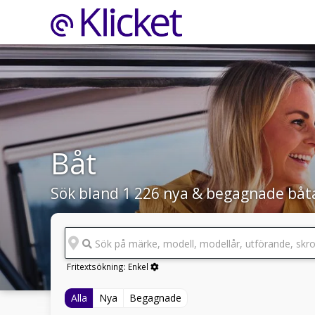
Båt
Sök bland 1 226 nya & begagnade båt
Sök på märke, modell, modellår, utförande, skr
Fritextsökning:
Enkel
Alla
Nya
Begagnade