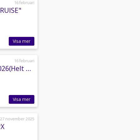
16 februari
CRUISE"
Visa mer
16 februari
Askeladden C61 Cruiser 2022 - Suzuki DF 150 2026(Helt ny)
Visa mer
27 november 2025
PX