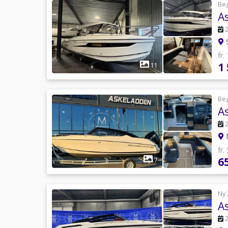
Be
A
S
fr.
1
11
Be
fr.
6
7
Ny 
A