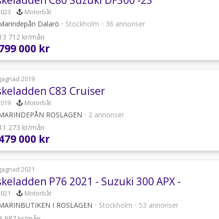
2023
Motorbåt
arindepån Dalarö
•
Stockholm
•
36 annonser
 13 712 kr/mån
 799 000 kr
gagnad 2019
skeladden C83 Cruiser
2019
Motorbåt
MARINDEPÅN ROSLAGEN
•
2 annonser
 11 273 kr/mån
 479 000 kr
gagnad 2021
skeladden P76 2021 - Suzuki 300 APX -
2021
Motorbåt
MARINBUTIKEN I ROSLAGEN
•
Stockholm
•
53 annonser
 8 987 kr/mån