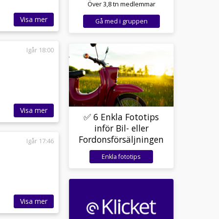
Över 3,8 tn medlemmar
Visa mer
Gå med i gruppen
Igår 18:00
Visa mer
✅ 6 Enkla Fototips
inför Bil- eller
Fordonsförsäljningen
Igår 17:46
Enkla fototips
Visa mer