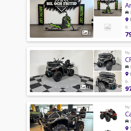
A
B
fr.
7
2
Ny 
C
L
fr.
9
11
Ny 
C