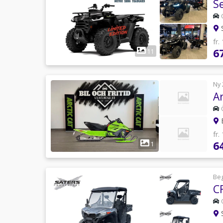
fr.
6
11
Ny 
Ar
B
fr.
6
1
Be
C
S