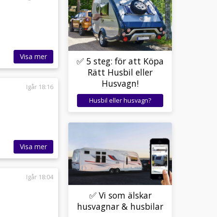
Visa mer
✅ 5 steg: för att Köpa
Rätt Husbil eller
Husvagn!
Igår 18:16
Husbil eller husvagn?
Visa mer
Igår 18:04
✅ Vi som älskar
husvagnar & husbilar