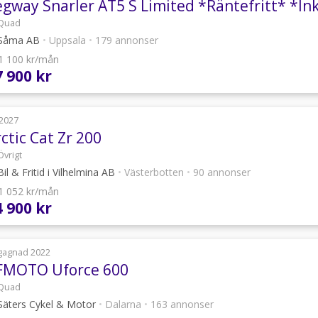
Quad
Såma AB
•
Uppsala
•
179 annonser
 1 100 kr/mån
7 900 kr
2027
ctic Cat Zr 200
Övrigt
il & Fritid i Vilhelmina AB
•
Västerbotten
•
90 annonser
 1 052 kr/mån
4 900 kr
gagnad 2022
FMOTO Uforce 600
Quad
äters Cykel & Motor
•
Dalarna
•
163 annonser