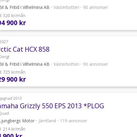
il & Fritid i Vilhelmina AB
•
Västerbotten
•
90 annonser
 3 320 kr/mån
04 900 kr
2027
rctic Cat HCX 858
Övrigt
il & Fritid i Vilhelmina AB
•
Västerbotten
•
90 annonser
 3 725 kr/mån
29 900 kr
gagnad 2013
amaha Grizzly 550 EPS 2013 *PLOG
Quad
jungbergs Motor
•
Jämtland
•
119 annonser
 1 214 kr/mån
4 900 kr