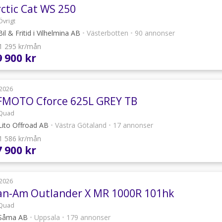
rctic Cat WS 250
Övrigt
il & Fritid i Vilhelmina AB
•
Västerbotten
•
90 annonser
 1 295 kr/mån
9 900 kr
2026
FMOTO Cforce 625L GREY TB
Quad
ito Offroad AB
•
Västra Götaland
•
17 annonser
 1 586 kr/mån
7 900 kr
2026
an-Am Outlander X MR 1000R 101hk
Quad
Såma AB
•
Uppsala
•
179 annonser