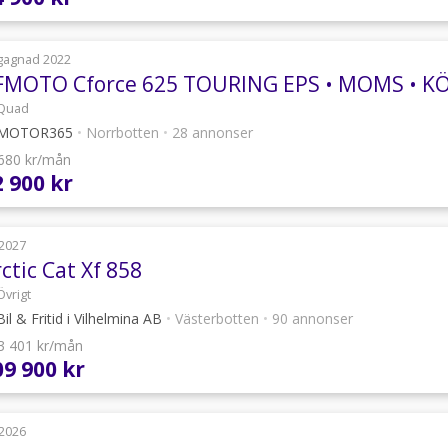
gagnad 2022
Quad
MOTOR365
•
Norrbotten
•
28 annonser
 680 kr/mån
2 900 kr
2027
ctic Cat Xf 858
Övrigt
il & Fritid i Vilhelmina AB
•
Västerbotten
•
90 annonser
 3 401 kr/mån
09 900 kr
2026