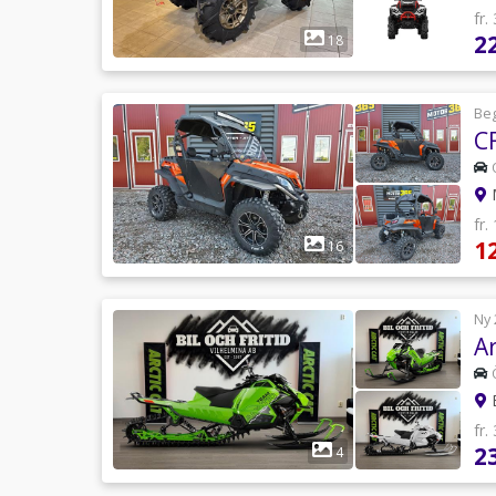
fr.
2
18
Be
C
fr.
1
16
Ny 
A
B
fr.
2
4