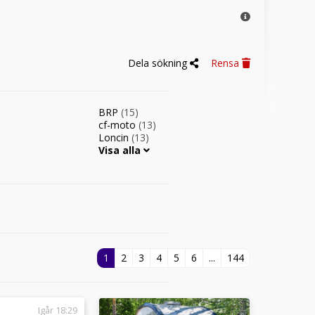
Dela sökning
Rensa
BRP
(15)
cf-moto
(13)
Loncin
(13)
Visa alla
1
2
3
4
5
6
...
144
Igår 18:29