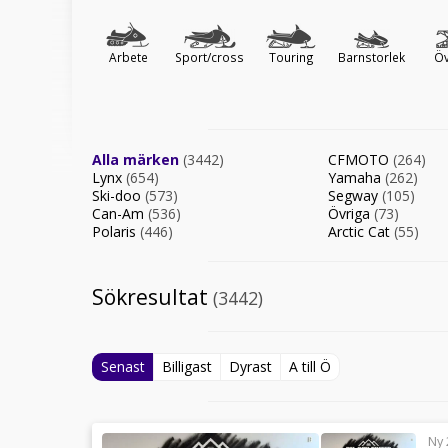
Arbete
Sport/cross
Touring
Barnstorlek
Öv
Alla märken
(3442)
CFMOTO
(264)
Lynx
(654)
Yamaha
(262)
Ski-doo
(573)
Segway
(105)
Can-Am
(536)
Övriga
(73)
Polaris
(446)
Arctic Cat
(55)
Sökresultat
(3442)
Senast
Billigast
Dyrast
A till Ö
Ny 