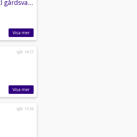
Segway Snarler AT5 S Limited *Räntefritt* *Inkl gårdsvagn*
Visa mer
Igår 14:27
Visa mer
Igår 13:36