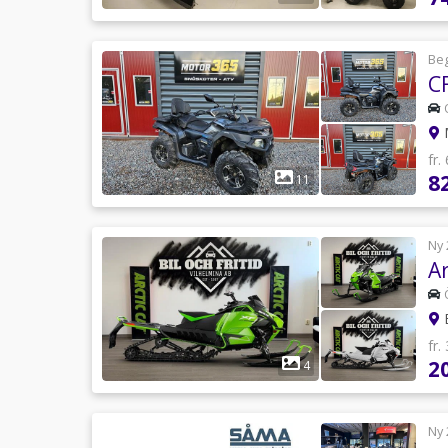
Be
fr.
8
11
Ny 
Ar
B
fr.
2
4
Ny 