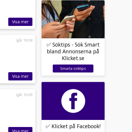
Visa mer
Igår 16:58
✅ Söktips - Sök Smart
bland Annonserna på
Klicket.se
Smarta söktips
Visa mer
Igår 16:09
✅ Klicket på Facebook!
Visa mer