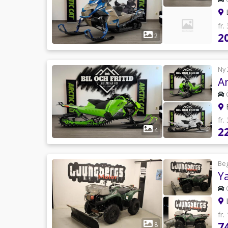
B
fr.
2
2
Ny 
A
B
fr.
2
4
Be
Y
L
fr.
7
8