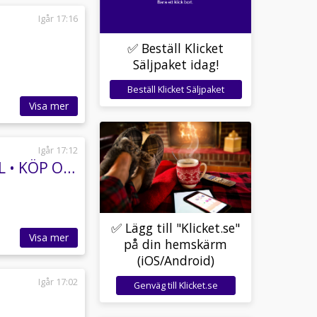
Igår 17:16
✅ Beställ Klicket
Säljpaket idag!
Beställ Klicket Säljpaket
Visa mer
Igår 17:12
Polaris Sportsman 570 EPS Black Edition • 45MIL • KÖP ONLINE •1199:-/MÅN
✅ Lägg till "Klicket.se"
Visa mer
på din hemskärm
(iOS/Android)
Igår 17:02
Genväg till Klicket.se