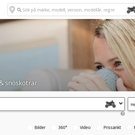
Sök på märke, modell, version, modellår, reg.nr
& snöskotrar
He
Bilder
360°
Video
Prissänkt