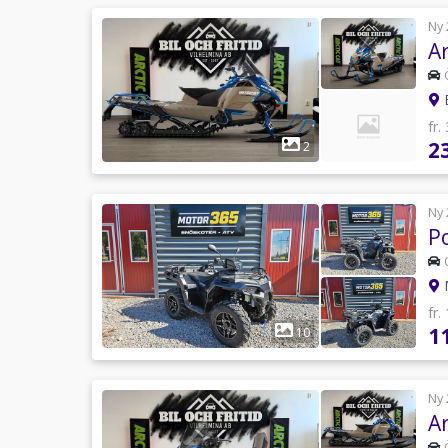
Ny 
Ar
B
fr.
2
2
Ny 
fr.
1
10
Ny 
Ar