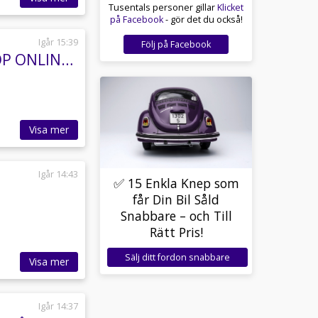
Tusentals personer gillar
Klicket
på Facebook
- gör det du också!
Igår 15:39
Följ på Facebook
CFMOTO Cforce 625 TOURING EPS • MOMS • KÖP ONLINE • 799:-/MÅN
Visa mer
Igår 14:43
✅ 15 Enkla Knep som
får Din Bil Såld
Snabbare – och Till
Rätt Pris!
Sälj ditt fordon snabbare
Visa mer
Igår 14:37