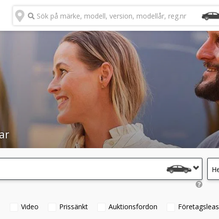
Sök på märke, modell, version, modellår, reg.nr
ar
He
°
Video
Prissänkt
Auktionsfordon
Företagsleas