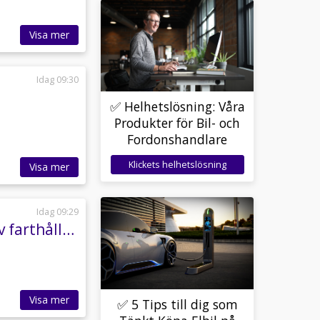
Visa mer
Idag 09:30
✅ Helhetslösning: Våra
Produkter för Bil- och
Fordonshandlare
Klickets helhetslösning
Visa mer
Idag 09:29
Volvo V60 D4 R-Design / Kamera / Drag / Adaptiv farthållare
Visa mer
✅ 5 Tips till dig som