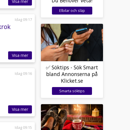
Du Behöver Veta!
Visa mer
Elbilar och släp
Idag 09:17
krok
Visa mer
✅ Söktips - Sök Smart
bland Annonserna på
Idag 09:16
Klicket.se
Smarta söktips
Visa mer
Idag 09:15