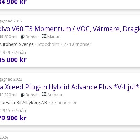
84 900 kr
gagnad 2017
olvo V60 T3 Momentum / VOC, Värmare, Drag
15 820 mil
Bensin
Manuell
utohero Sverige
•
Stockholm
•
274 annonser
 2 349 kr/mån
45 000 kr
gagnad 2022
ia Xceed Plug-in Hybrid Advance Plus *V-hjul*
10 320 mil
Bensin
Automat
orvalla Bil Albyberg AB
•
87 annonser
 2 915 kr/mån
79 900 kr
2026