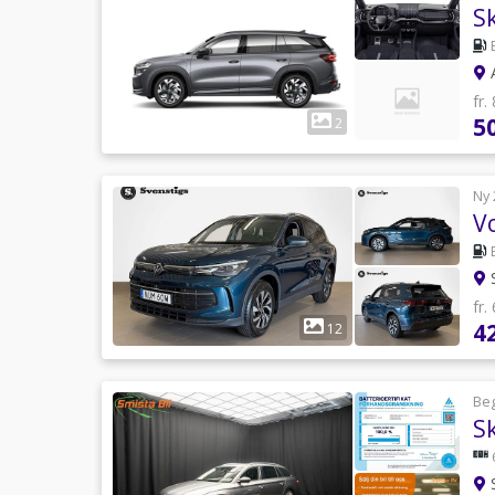
S
A
fr.
5
2
Ny 
V
S
fr.
4
12
Be
S