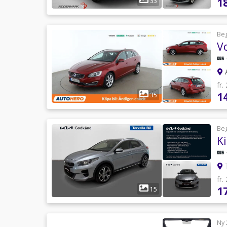
1
33
Be
V
A
fr.
1
35
Be
K
T
fr.
1
15
Ny 