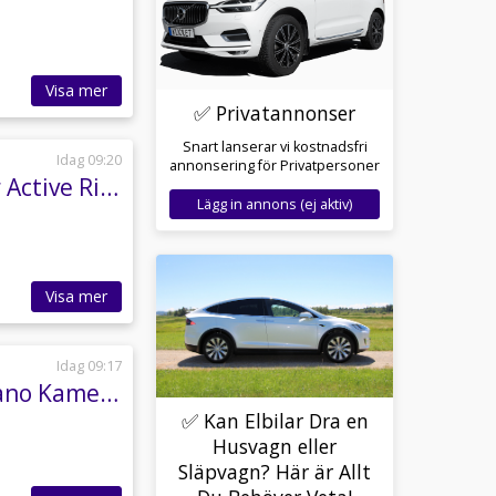
Visa mer
✅ Privatannonser
Snart lanserar vi kostnadsfri
Idag 09:20
annonsering för Privatpersoner
Mercedes-Benz G63 AMG Superior Line Kolfiber Active Ride MY27 MOMS
Lägg in annons (ej aktiv)
Visa mer
Idag 09:17
Volkswagen Sharan 2.0 TDI 140hk 7 sits Drag Pano Kamera
✅ Kan Elbilar Dra en
Husvagn eller
Släpvagn? Här är Allt