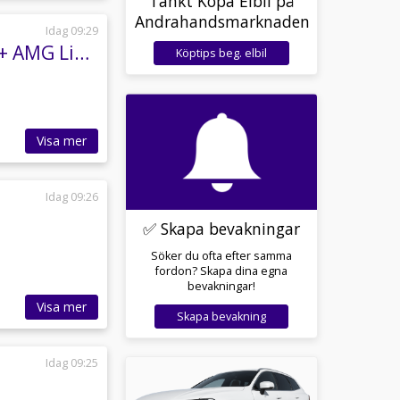
Tänkt Köpa Elbil på
Andrahandsmarknaden
Idag 09:29
Mercedes-Benz GLE 53 AMG 53 HYBRID 4MATIC+ AMG Line Premium Plus
Köptips beg. elbil
Visa mer
Idag 09:26
✅ Skapa bevakningar
Söker du ofta efter samma
fordon? Skapa dina egna
bevakningar!
Visa mer
Skapa bevakning
Idag 09:25