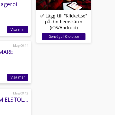
Lagerbil
✅ Lägg till "Klicket.se"
på din hemskärm
(iOS/Android)
Visa mer
Genväg till Klicket.se
Idag 09:14
RMARE
Visa mer
Idag 09:12
Skoda Superb iV BUSINESS LÄDER DRAG B-VÄRM ELSTOL 100% SoH MOMS