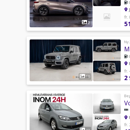
J
fr.
5
2
Ny 
B
fr.
2
19
Be
R
fr.