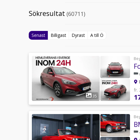
Sökresultat
(60711)
Senast
Billigast
Dyrast
A till Ö
Be
F
R
fr.
1
35
Be
B