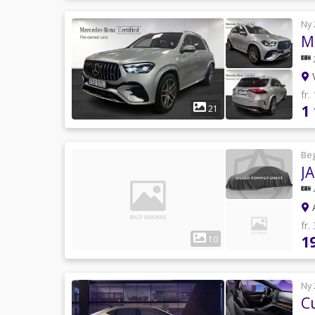
Ny 
V
fr.
1
21
Be
JA
A
fr.
1
10
Ny 
C