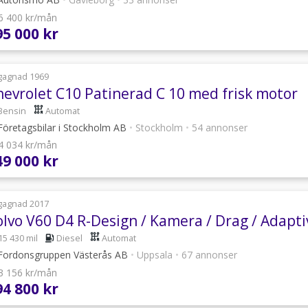
 6 400 kr/mån
95 000 kr
gagnad 1969
hevrolet C10 Patinerad C 10 med frisk motor
Bensin
Automat
öretagsbilar i Stockholm AB
•
Stockholm
•
54 annonser
 4 034 kr/mån
49 000 kr
gagnad 2017
15 430 mil
Diesel
Automat
ordonsgruppen Västerås AB
•
Uppsala
•
67 annonser
 3 156 kr/mån
94 800 kr