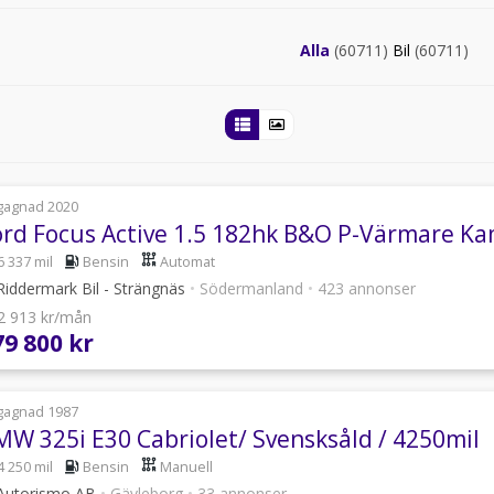
Alla
(60711)
Bil
(60711)
gagnad 2020
ord Focus Active 1.5 182hk B&O P-Värmare Ka
6 337 mil
Bensin
Automat
iddermark Bil - Strängnäs
•
Södermanland
•
423 annonser
 2 913 kr/mån
79 800 kr
gagnad 1987
MW 325i E30 Cabriolet/ Svensksåld / 4250mil
4 250 mil
Bensin
Manuell
Autorismo AB
•
Gävleborg
•
33 annonser