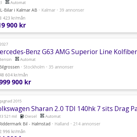
El
Automat
L-Bilar i Kalmar AB
•
Kalmar
•
39 annonser
 8 423 kr/mån
19 900 kr
2027
Bensin
Automat
ilgrossen
•
Stockholm
•
35 annonser
 48 604 kr/mån
 999 900 kr
gagnad 2015
13 521 mil
Diesel
Automat
iddermark Bil - Halmstad
•
Halland
•
214 annonser
 2 996 kr/mån