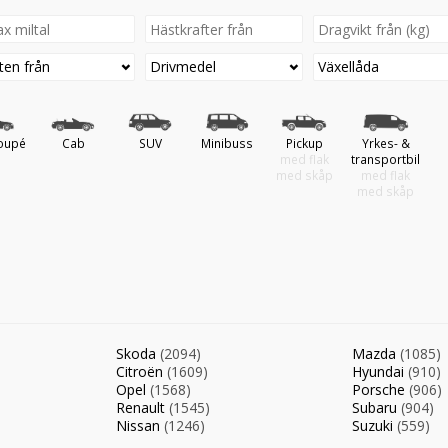
ten från
Drivmedel
Växellåda
oupé
Cab
SUV
Minibuss
Pickup
Yrkes- &
med flak
transportbil
med skåp
med flak
med skåp
Skoda
(2094)
Mazda
(1085)
Citroën
(1609)
Hyundai
(910)
Opel
(1568)
Porsche
(906)
Renault
(1545)
Subaru
(904)
Nissan
(1246)
Suzuki
(559)