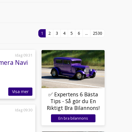
1
2
3
4
5
6
...
2530
Idag 09:31
mera Navi
Visa mer
✅ Expertens 6 Bästa
Tips - Så gör du En
Riktigt Bra Bilannons!
Idag 09:30
En bra bilannons