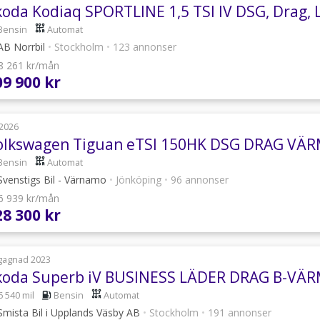
koda Kodiaq SPORTLINE 1,5 TSI IV DSG, Drag, 
Bensin
Automat
B Norrbil
•
Stockholm
•
123 annonser
 8 261 kr/mån
09 900 kr
2026
olkswagen Tiguan eTSI 150HK DSG DRAG VÄ
Bensin
Automat
venstigs Bil - Värnamo
•
Jönköping
•
96 annonser
 6 939 kr/mån
28 300 kr
gagnad 2023
6 540 mil
Bensin
Automat
mista Bil i Upplands Väsby AB
•
Stockholm
•
191 annonser