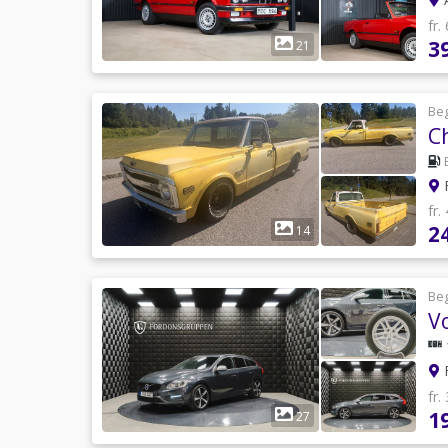
fr.
3
21
Be
C
F
fr.
2
14
Be
F
fr.
1
27