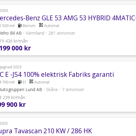
2026
2 500 mil
Bensin
Automat
eho Bil AB
•
Värmland
•
281 annonser
 19 426 kr/mån
 199 000 kr
gagnad 2023
C E -JS4 100% elektrisk Fabriks garanti
4 700 mil
El
Automat
utogruppen Lund AB
•
Skåne
•
7 annonser
 3 239 kr/mån
99 900 kr
2025
upra Tavascan 210 KW / 286 HK