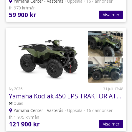
Yamaha Center - Västerås
•
Uppsala
•
167 annonser
fr. 970 kr/mån
59 900 kr
Visa mer
Ny 2026
31 juli 17:48
Yamaha Kodiak 450 EPS TRAKTOR ATV kodiak 450
Quad
Yamaha Center - Västerås
•
Uppsala
•
167 annonser
fr. 1 975 kr/mån
121 900 kr
Visa mer