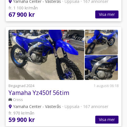
Yamaha Center - Västerås
•
Uppsala
•
167 annonser
fr. 1 100 kr/mån
67 900 kr
Visa mer
Begagnad 2024
1 augusti 06:18
Yamaha Yz450f 56tim
Cross
Yamaha Center - Västerås
•
Uppsala
•
167 annonser
fr. 970 kr/mån
59 900 kr
Visa mer