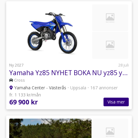
Ny 2027
28 juli
Yamaha Yz85 NYHET BOKA NU yz85 yz-85 YZ-85
Cross
Yamaha Center - Västerås
•
Uppsala
•
167 annonser
fr. 1 133 kr/mån
69 900 kr
Visa mer