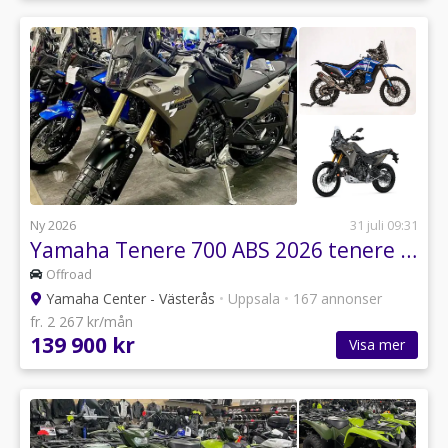
Ny 2026
31 juli 09:31
Yamaha Tenere 700 ABS 2026 tenere 700 T7
Offroad
Yamaha Center - Västerås
•
Uppsala
•
167 annonser
fr. 2 267 kr/mån
139 900 kr
Visa mer