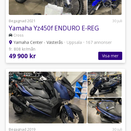
Begagnad 2021
30 juli
Yamaha Yz450f ENDURO E-REG
Cross
Yamaha Center - Västerås
•
Uppsala
•
167 annonser
fr. 808 kr/mån
49 900 kr
Visa mer
Begagnad 2019
30 juli