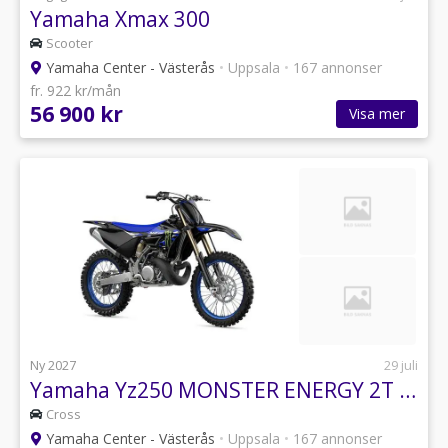
Yamaha Xmax 300
Scooter
Yamaha Center - Västerås
•
Uppsala
•
167 annonser
fr. 922 kr/mån
56 900 kr
Visa mer
Ny 2027
29 juli
Yamaha Yz250 MONSTER ENERGY 2T NYHET BOKA NU yz yz- yz250
Cross
Yamaha Center - Västerås
•
Uppsala
•
167 annonser