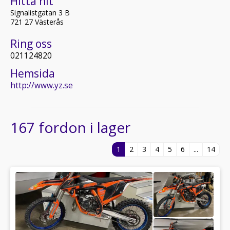
Hitta hit
Signalistgatan 3 B
721 27 Västerås
Ring oss
021124820
Hemsida
http://www.yz.se
167 fordon i lager
1
2
3
4
5
6
...
14