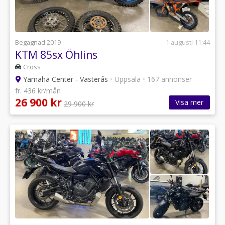
Begagnad 2019
1 augusti 11:44
KTM 85sx Öhlins
Cross
Yamaha Center - Västerås
•
Uppsala
•
167 annonser
fr. 436 kr/mån
26 900 kr
Visa mer
29 900 kr