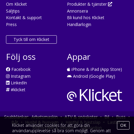
Om Klicket
Produkter & tjänster
Säljtips
Annonsera
Kontakt & support
Bli kund hos Klicket
Press
Handlarlogin
Tyck till om Klicket
Följ oss
Appar
Facebook
iPhone & iPad (App Store)
Instagram
Android (Google Play)
LinkedIn
#klicket
Snabblänkar:
Arbetsmaskin
•
ATV & snöskoter
•
Bil
•
Buss
•
Båt
•
Husbil & husvagn
•
Hästbil & hästsläp
•
Lastbil
•
Klicket använder cookies för att göra din
OK
Motorcykel & moped
•
Släpfordon
användarupplevelse så bra som möjligt. Genom att