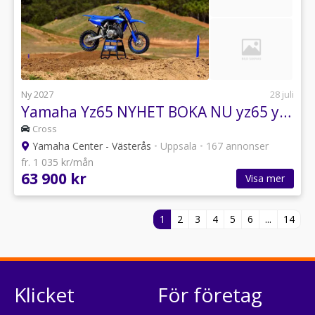
Ny 2027
28 juli
Yamaha Yz65 NYHET BOKA NU yz65 yz-65
Cross
Yamaha Center - Västerås
•
Uppsala
•
167 annonser
fr. 1 035 kr/mån
63 900 kr
Visa mer
1
2
3
4
5
6
...
14
Klicket
För företag