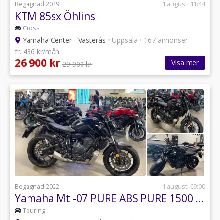
Begagnad 2019
1 augusti 11:44
KTM 85sx Öhlins
Cross
Yamaha Center - Västerås
•
Uppsala
•
167 annonser
fr. 436 kr/mån
26 900 kr
Visa mer
29 900 kr
Begagnad 2022
1 augusti 09:00
Yamaha Mt -07 PURE ABS PURE 1500 mil mt07 mt-07
Touring