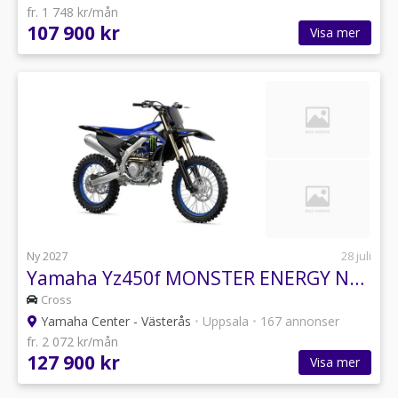
fr. 1 748 kr/mån
107 900 kr
Visa mer
Ny 2027
28 juli
Yamaha Yz450f MONSTER ENERGY NYHET BOKA NU yz450 yz- YZ-
Cross
Yamaha Center - Västerås
•
Uppsala
•
167 annonser
fr. 2 072 kr/mån
127 900 kr
Visa mer