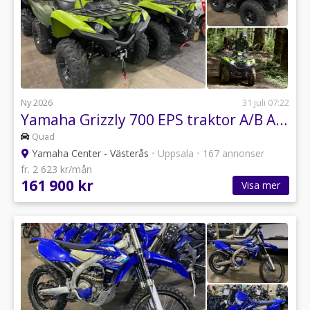
Ny 2026
31 juli 07:22
Yamaha Grizzly 700 EPS traktor A/B ATV grizzly atv
Quad
Yamaha Center - Västerås
•
Uppsala
•
167 annonser
fr. 2 623 kr/mån
161 900 kr
Visa mer