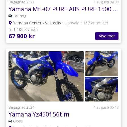
Begagnad 2022
1 augusti 09:00
Yamaha Mt -07 PURE ABS PURE 1500 mil mt07 mt-07
Touring
Yamaha Center - Västerås
•
Uppsala
•
167 annonser
fr. 1 100 kr/mån
67 900 kr
Visa mer
Begagnad 2024
1 augusti 06:18
Yamaha Yz450f 56tim
Cross