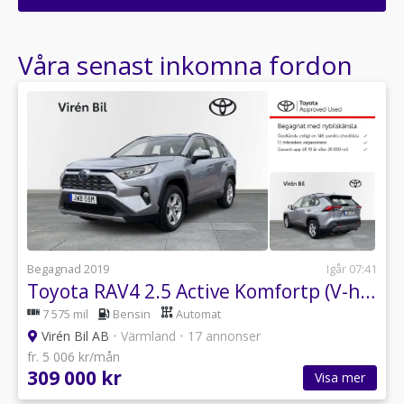
Ange din väns e-postadress för att skicka ett tips om denna återförsäljare.
Våra senast inkomna fordon
Begagnad 2019
Igår 07:41
Toyota RAV4 2.5 Active Komfortp (V-hjul+Motorv+Drag)
7 575 mil
Bensin
Automat
Virén Bil AB
•
Värmland
•
17 annonser
fr. 5 006 kr/mån
309 000 kr
Visa mer