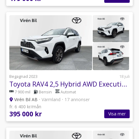
Begagnad 2023
18 juli
Toyota RAV4 2,5 Hybrid AWD Executive (Vinterhjul)
7 900 mil
Bensin
Automat
Virén Bil AB
•
Värmland
•
17 annonser
fr. 6 400 kr/mån
395 000 kr
Visa mer