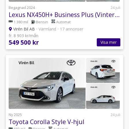
Begagnad 2024
24 juli
Lexus NX450H+ Business Plus (Vinterhjul)
1 380 mil
Bensin
Automat
Virén Bil AB
•
Värmland
•
17 annonser
fr. 8 903 kr/mån
549 500 kr
Visa mer
Ny 2025
24 juli
Toyota Corolla Style V-hjul