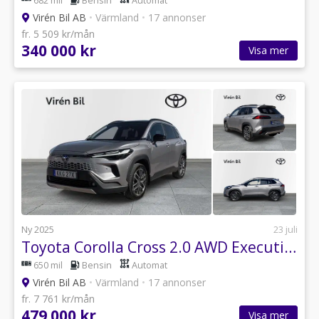
682 mil
Bensin
Automat
Virén Bil AB
•
Värmland
•
17 annonser
fr. 5 509 kr/mån
340 000 kr
Visa mer
Ny 2025
23 juli
Toyota Corolla Cross 2.0 AWD Executive Panorama Skinn (V-...
650 mil
Bensin
Automat
Virén Bil AB
•
Värmland
•
17 annonser
fr. 7 761 kr/mån
479 000 kr
Visa mer