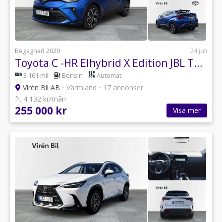
Begagnad 2020
24 juli
Toyota C -HR Elhybrid X Edition JBL Teknikpaket (Vhjul Drag)
3 161 mil
Bensin
Automat
Virén Bil AB
•
Värmland
•
17 annonser
fr. 4 132 kr/mån
255 000 kr
Visa mer