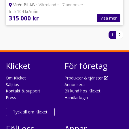
Virén Bil AB
•
Värmland
•
17 annonser
fr. 5 104 kr/mån
315 000 kr
Visa mer
1
2
Klicket
För företag
Om Klicket
Produkter & tjänster
Säljtips
Annonsera
Kontakt & support
Bli kund hos Klicket
Press
Handlarlogin
Tyck till om Klicket
Följ oss
Appar