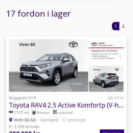
17 fordon i lager
1
2
Begagnad 2019
Igår 07:41
Toyota RAV4 2.5 Active Komfortp (V-hjul+Motorv+Drag)
7 575 mil
Bensin
Automat
Virén Bil AB
•
Värmland
•
17 annonser
fr. 5 006 kr/mån