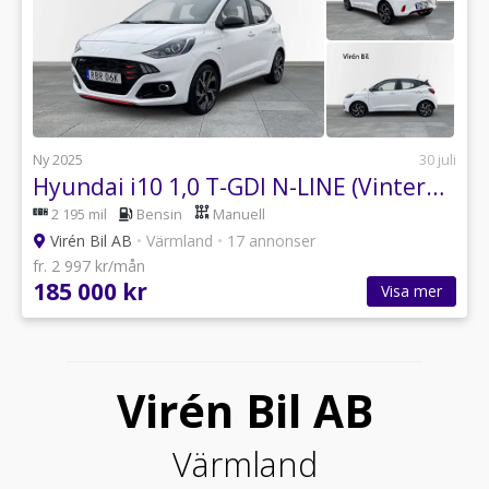
Ny 2025
30 juli
Hyundai i10 1,0 T-GDI N-LINE (Vinterhjul)
2 195 mil
Bensin
Manuell
Virén Bil AB
•
Värmland
•
17 annonser
fr. 2 997 kr/mån
185 000 kr
Visa mer
Virén Bil AB
Värmland