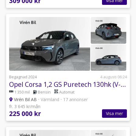
309 000 kr
Visa mer
Begagnad 2024
4 augusti 06:24
Opel Corsa 1,2 GS Puretech 130hk (V-hjul)
1 350 mil
Bensin
Automat
Virén Bil AB
•
Värmland
•
17 annonser
fr. 3 645 kr/mån
225 000 kr
Visa mer