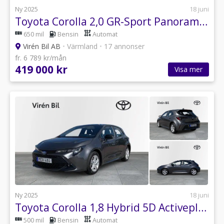
Ny 2025
18 juni
Toyota Corolla 2,0 GR-Sport Panoramaglastak
650 mil
Bensin
Automat
Virén Bil AB
•
Värmland
•
17 annonser
fr. 6 789 kr/mån
419 000 kr
Visa mer
Ny 2025
18 juni
Toyota Corolla 1,8 Hybrid 5D Activeplus
500 mil
Bensin
Automat