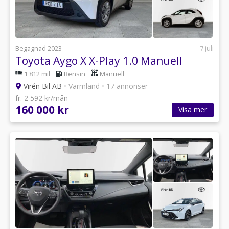
Begagnad 2023
7 juli
Toyota Aygo X X-Play 1.0 Manuell
1 812 mil
Bensin
Manuell
Virén Bil AB
•
Värmland
•
17 annonser
fr. 2 592 kr/mån
160 000 kr
Visa mer