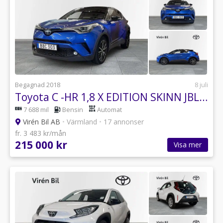
Begagnad 2018
8 juli
Toyota C -HR 1,8 X EDITION SKINN JBL TEKNPKT BITONE
7 688 mil
Bensin
Automat
Virén Bil AB
•
Värmland
•
17 annonser
fr. 3 483 kr/mån
215 000 kr
Visa mer