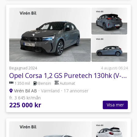
Begagnad 2024
4 augusti 06:24
Opel Corsa 1,2 GS Puretech 130hk (V-hjul)
1 350 mil
Bensin
Automat
Virén Bil AB
•
Värmland
•
17 annonser
fr. 3 645 kr/mån
225 000 kr
Visa mer