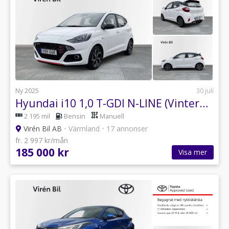
Ny 2025
30 juli
Hyundai i10 1,0 T-GDI N-LINE (Vinterhjul)
2 195 mil
Bensin
Manuell
Virén Bil AB
•
Värmland
•
17 annonser
fr. 2 997 kr/mån
185 000 kr
Visa mer