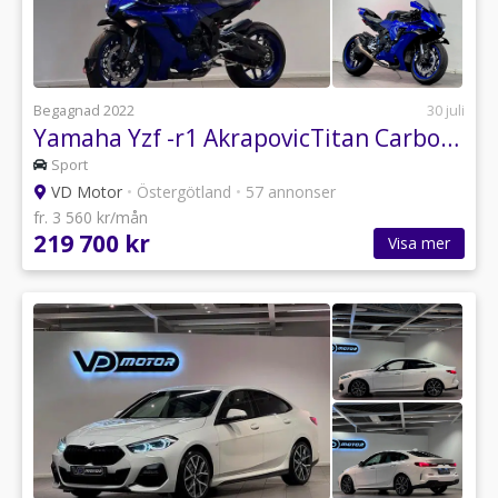
Begagnad 2022
30 juli
Yamaha Yzf -r1 AkrapovicTitan Carbon Bitubo R GBRacing Rizoma *SE UTR*
Sport
VD Motor
•
Östergötland
•
57 annonser
fr. 3 560 kr/mån
219 700 kr
Visa mer