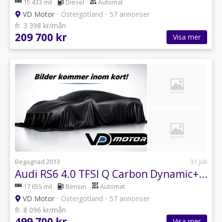
15 433 mil
Diesel
Automat
VD Motor
•
Östergötland
•
57 annonser
fr. 3 398 kr/mån
209 700 kr
Visa mer
Begagnad 2013
31 juli
Audi RS6 4.0 TFSI Q Carbon Dynamic+ Bose B-Kam Sv-såld 700hk
17 655 mil
Bensin
Automat
VD Motor
•
Östergötland
•
57 annonser
fr. 8 096 kr/mån
499 700 kr
Visa mer