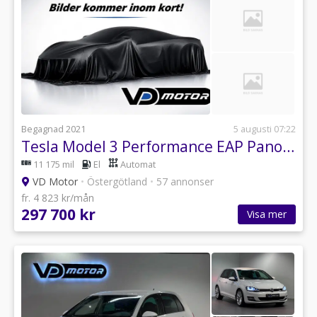
Begagnad 2021
5 augusti 07:22
Tesla Model 3 Performance EAP Panorama 360° Moms 513hk
11 175 mil
El
Automat
VD Motor
•
Östergötland
•
57 annonser
fr. 4 823 kr/mån
297 700 kr
Visa mer