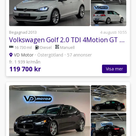
Begagnad 2013
4 augusti 10:55
Volkswagen Golf 2.0 TDI 4Motion GT Värmare Fartpilot PDC 150hk
16 730 mil
Diesel
Manuell
VD Motor
•
Östergötland
•
57 annonser
fr. 1 939 kr/mån
119 700 kr
Visa mer