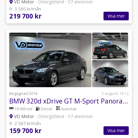
VD Motor
•
Östergötland
•
57 annonser
fr. 3 560 kr/mån
219 700 kr
Visa mer
Begagnad 2014
5 augusti 16:12
BMW 320d xDrive GT M-Sport Panorama Nav Hifi B-kam Drag 184hk
19 900 mil
Diesel
Automat
VD Motor
•
Östergötland
•
57 annonser
fr. 2 587 kr/mån
159 700 kr
Visa mer