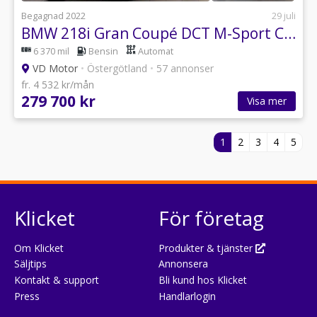
Begagnad 2022
29 juli
BMW 218i Gran Coupé DCT M-Sport Cockpit 136hk
6 370 mil
Bensin
Automat
VD Motor
•
Östergötland
•
57 annonser
fr. 4 532 kr/mån
279 700 kr
Visa mer
1
2
3
4
5
Klicket
För företag
Om Klicket
Produkter & tjänster
Säljtips
Annonsera
Kontakt & support
Bli kund hos Klicket
Press
Handlarlogin