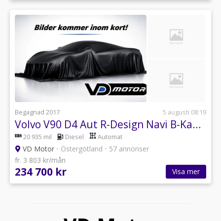
Begagnad 2017
5 augusti 08:19
Volvo V90 D4 Aut R-Design Navi B-Kam Fartpilot Drag 190hk
20 935 mil
Diesel
Automat
VD Motor
•
Östergötland
•
57 annonser
fr. 3 803 kr/mån
234 700 kr
Visa mer