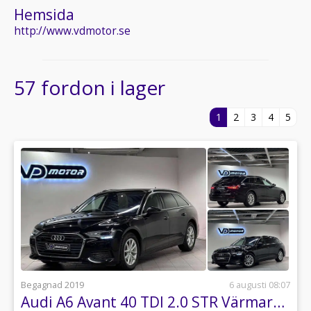
Hemsida
http://www.vdmotor.se
57 fordon i lager
1
2
3
4
5
Begagnad 2019
6 augusti 08:07
Audi A6 Avant 40 TDI 2.0 STR Värmare Navi Drag 204hk