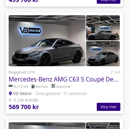
Begagnad 2016
31 juli
Mercedes-Benz AMG C63 S Coupé Designo Performance *SE UTR* 510hk
9 213 mil
Bensin
Automat
VD Motor
•
Östergötland
•
57 annonser
fr. 9 230 kr/mån
569 700 kr
Visa mer