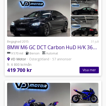
Begagnad 2015
31 juli
BMW M6 GC DCT Carbon HuD H/K 360 Sportavgas 660hk
9 570 mil
Bensin
Automat
VD Motor
•
Östergötland
•
57 annonser
fr. 6 800 kr/mån
419 700 kr
Visa mer