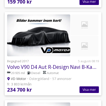
159 700 kr
Visa mer
Begagnad 2017
5 augusti 08:19
Volvo V90 D4 Aut R-Design Navi B-Kam Fartpilot Drag 190hk
20 935 mil
Diesel
Automat
VD Motor
•
Östergötland
•
57 annonser
fr. 3 803 kr/mån
234 700 kr
Visa mer