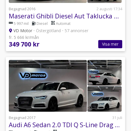
Begagnad 2016
2 augusti 17:34
Maserati Ghibli Diesel Aut Taklucka Urano 20'' Navi B-Kam 275hk
5 997 mil
Diesel
Automat
VD Motor
•
Östergötland
•
57 annonser
fr. 5 666 kr/mån
349 700 kr
Visa mer
Begagnad 2017
31 juli
Audi A6 Sedan 2.0 TDI Q S-Line Drag Värmare 190hk