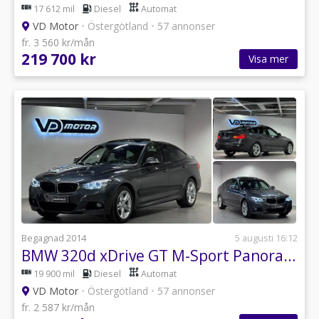
17 612 mil
Diesel
Automat
VD Motor
•
Östergötland
•
57 annonser
fr. 3 560 kr/mån
219 700 kr
Visa mer
Begagnad 2014
5 augusti 16:12
BMW 320d xDrive GT M-Sport Panorama Nav Hifi B-kam Drag 184hk
19 900 mil
Diesel
Automat
VD Motor
•
Östergötland
•
57 annonser
fr. 2 587 kr/mån