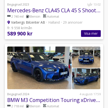
Begagnad 2023
Igår 13:02
Mercedes-Benz CLA45 CLA 45 S Shooting Brake / NYBILSGARANTI / SE SPEC!
2 740 mil
Bensin
Automat
Varbergs Bilcenter AB
•
Halland
•
29 annonser
fr. 9 558 kr/mån
589 900 kr
Visa mer
Begagnad 2024
4 augusti 17:59
BMW M3 Competition Touring xDrive / HUD / H/K
2 718 mil
Bensin
Automat