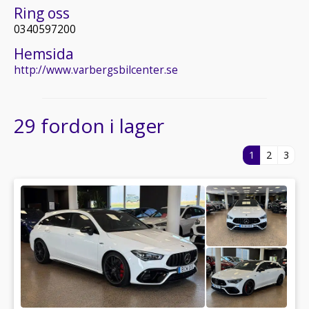
Ring oss
0340597200
Hemsida
http://www.varbergsbilcenter.se
29 fordon i lager
1
2
3