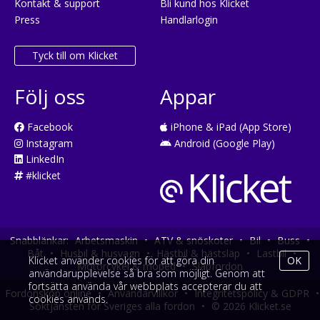
Kontakt & support
Bli kund hos Klicket
Press
Handlarlogin
Tyck till om Klicket
Följ oss
Appar
Facebook
iPhone & iPad (App Store)
Instagram
Android (Google Play)
LinkedIn
#klicket
Snabblänkar:
Arbetsmaskin
•
ATV & snöskoter
•
Bil
•
Buss
•
Båt
•
Husbil & husvagn
•
Hästbil & hästsläp
•
Lastbil
•
Klicket använder cookies för att göra din
OK
Motorcykel & moped
•
Släpfordon
användarupplevelse så bra som möjligt. Genom att
fortsätta använda vår webbplats accepterar du att
Fordonsköp online
•
Användarvillkor
•
Integritetspolicy & GDPR
•
cookies används.
Söktjänsten för Sveriges alla fordon
•
© 2026 Klicket.se