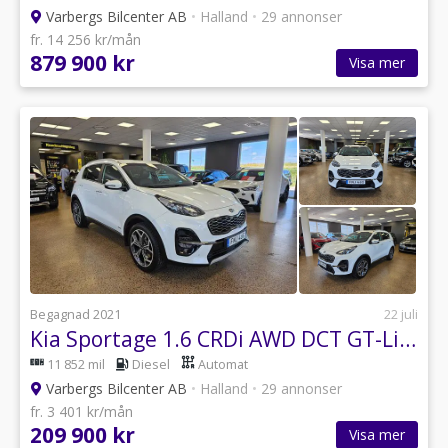
Varbergs Bilcenter AB
•
Halland
•
29 annonser
fr. 14 256 kr/mån
879 900 kr
Visa mer
Begagnad 2021
22 juli
Kia Sportage 1.6 CRDi AWD DCT GT-Line Euro 6
11 852 mil
Diesel
Automat
Varbergs Bilcenter AB
•
Halland
•
29 annonser
fr. 3 401 kr/mån
209 900 kr
Visa mer