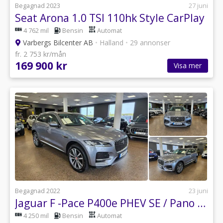
Begagnad 2023
27 juni
Seat Arona 1.0 TSI 110hk Style CarPlay
4 762 mil
Bensin
Automat
Varbergs Bilcenter AB
•
Halland
•
29 annonser
fr. 2 753 kr/mån
169 900 kr
Visa mer
Begagnad 2022
23 juni
Jaguar F -Pace P400e PHEV SE / Pano / MOMS
4 250 mil
Bensin
Automat