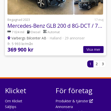
Begagnad 2023
17 maj
Mercedes-Benz GLB 200 d 8G-DCT / 7-SITS / KAMERA / DRAG / MOMS
7 024 mil
Diesel
Automat
Varbergs Bilcenter AB
•
Halland
•
29 annonser
fr. 5 993 kr/mån
369 900 kr
Visa mer
1
2
3
Klicket
För företag
Om Klicket
Produkter & tjänster
Säljtips
Annonsera