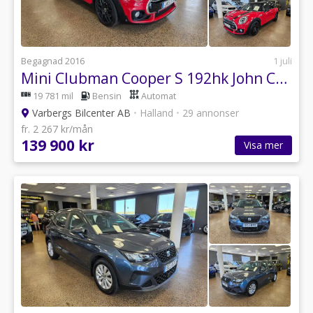
Begagnad 2016
1 juli
Mini Clubman Cooper S 192hk John Cooper Works H/K HUD Kamera Navi
19 781 mil
Bensin
Automat
Varbergs Bilcenter AB
•
Halland
•
29 annonser
fr. 2 267 kr/mån
139 900 kr
Visa mer