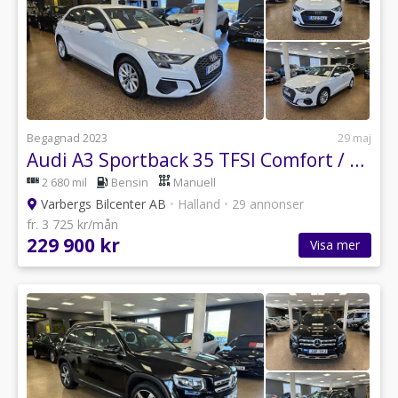
Begagnad 2023
29 maj
Audi A3 Sportback 35 TFSI Comfort / Adaptiv / Carplay / MOMS
2 680 mil
Bensin
Manuell
Varbergs Bilcenter AB
•
Halland
•
29 annonser
fr. 3 725 kr/mån
229 900 kr
Visa mer