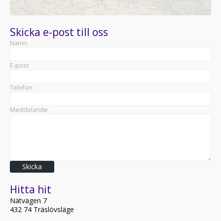
Skicka e-post till oss
Namn
E-post
Telefon
Meddelande
Skicka
Hitta hit
Nätvägen 7
432 74 Träslövsläge