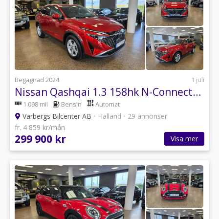
Begagnad 2024
1 juli
Nissan Qashqai 1.3 158hk N-Connecta | Facelift | 360 kamera | Moms
1 098 mil
Bensin
Automat
Varbergs Bilcenter AB
•
Halland
•
29 annonser
fr. 4 859 kr/mån
299 900 kr
Visa mer