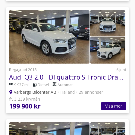
Begagnad 2018
6 juni
Audi Q3 2.0 TDI quattro S Tronic Dragkrok Euro 6
9 937 mil
Diesel
Automat
Varbergs Bilcenter AB
•
Halland
•
29 annonser
fr. 3 239 kr/mån
199 900 kr
Visa mer