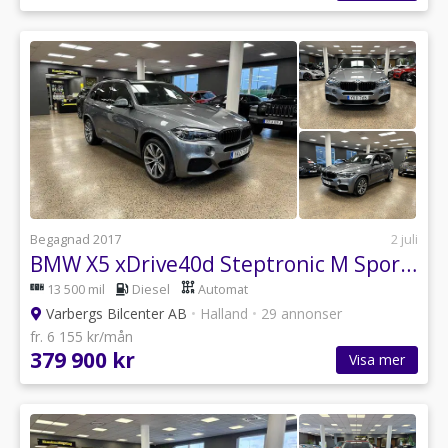
Begagnad 2017
2 juli
BMW X5 xDrive40d Steptronic M Sport / HUD / 360 / SE UTR
13 500 mil
Diesel
Automat
Varbergs Bilcenter AB
•
Halland
•
29 annonser
fr. 6 155 kr/mån
379 900 kr
Visa mer