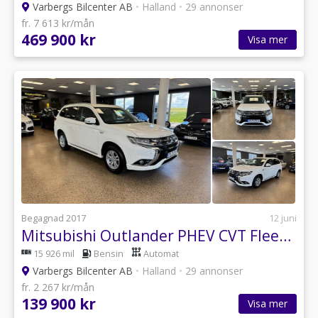
Varbergs Bilcenter AB
•
Halland
•
29 annonser
fr. 7 613 kr/mån
469 900 kr
Visa mer
Begagnad 2017
12 juni
Mitsubishi Outlander PHEV CVT Fleet Edition Euro 6 1 Ägare
15 926 mil
Bensin
Automat
Varbergs Bilcenter AB
•
Halland
•
29 annonser
fr. 2 267 kr/mån
139 900 kr
Visa mer