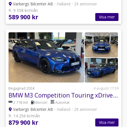
Varbergs Bilcenter AB
•
Halland
•
29 annonser
fr. 9 558 kr/mån
589 900 kr
Visa mer
Begagnad 2024
4 augusti 17:59
BMW M3 Competition Touring xDrive / HUD / H/K
2 718 mil
Bensin
Automat
Varbergs Bilcenter AB
•
Halland
•
29 annonser
fr. 14 256 kr/mån
879 900 kr
Visa mer