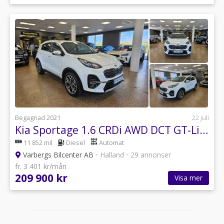
Begagnad 2021
22 juli
Kia Sportage 1.6 CRDi AWD DCT GT-Line Euro 6
11 852 mil
Diesel
Automat
Varbergs Bilcenter AB
•
Halland
•
29 annonser
fr. 3 401 kr/mån
209 900 kr
Visa mer