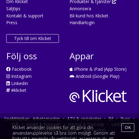
Om Klicket
Produkter & tjänster
Säljtips
Annonsera
Kontakt & support
Bli kund hos Klicket
Press
Handlarlogin
Tyck till om Klicket
Följ oss
Appar
Facebook
iPhone & iPad (App Store)
Instagram
Android (Google Play)
LinkedIn
#klicket
Snabblänkar:
Arbetsmaskin
•
ATV & snöskoter
•
Bil
•
Buss
•
Båt
•
Husbil & husvagn
•
Hästbil & hästsläp
•
Lastbil
•
Klicket använder cookies för att göra din
OK
Motorcykel & moped
•
Släpfordon
användarupplevelse så bra som möjligt. Genom att
fortsätta använda vår webbplats accepterar du att