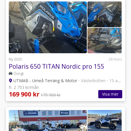
Ny 2025
28 mars
Polaris 650 TITAN Nordic pro 155
Övrigt
UTMAB - Umeå Terräng & Motor
•
Västerbotten
•
15 annonser
fr. 2 753 kr/mån
169 900 kr
Visa mer
179 900 kr