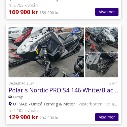
fr. 2 753 kr/mån
169 900 kr
Visa mer
189 900 kr
Begagnad 2024
2 juni
Polaris Nordic PRO S4 146 White/Black 7S vårkampanj
Övrigt
UTMAB - Umeå Terräng & Motor
•
Västerbotten
•
15 annonser
fr. 2 105 kr/mån
129 900 kr
Visa mer
204 900 kr