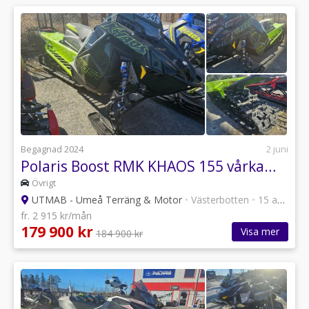
Begagnad 2024
2 juni
Polaris Boost RMK KHAOS 155 vårkampanj
Övrigt
UTMAB - Umeå Terräng & Motor
•
Västerbotten
•
15 annonser
fr. 2 915 kr/mån
179 900 kr
Visa mer
184 900 kr