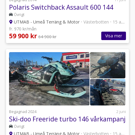
Polaris Switchback Assault 600 144
Övrigt
UTMAB - Umeå Terräng & Motor
•
Västerbotten
•
15 annonser
fr. 970 kr/mån
59 900 kr
Visa mer
64 900 kr
Begagnad 2024
2 juni
Ski-doo Freeride turbo 146 vårkampanj
Övrigt
UTMAB - Umeå Terräng & Motor
•
Västerbotten
•
15 annonser