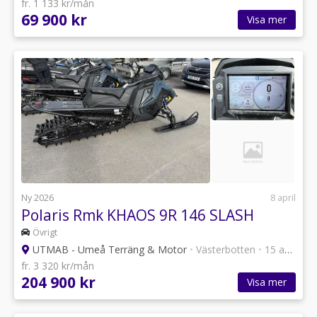
fr. 1 133 kr/mån
69 900 kr
Visa mer
Ny 2026
8 april
Polaris Rmk KHAOS 9R 146 SLASH
Övrigt
UTMAB - Umeå Terräng & Motor
•
Västerbotten
•
15 annonser
fr. 3 320 kr/mån
204 900 kr
Visa mer