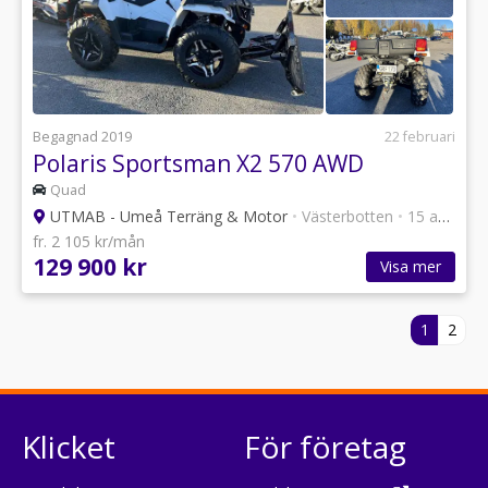
Begagnad 2019
22 februari
Polaris Sportsman X2 570 AWD
Quad
UTMAB - Umeå Terräng & Motor
•
Västerbotten
•
15 annonser
fr. 2 105 kr/mån
129 900 kr
Visa mer
1
2
Klicket
För företag