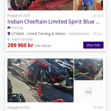
Begagnad 2024
24 april
Indian Chieftain Limited Spirit Blue Met. Kampanj
Touring
UTMAB - Umeå Terräng & Motor
•
Västerbotten
•
15 annonser
fr. 4 697 kr/mån
289 900 kr
Visa mer
349 900 kr
Begagnad 2023
19 april