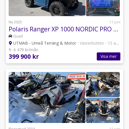
Ny 2025
11 juni
Polaris Ranger XP 1000 NORDIC PRO bandsats traktor A
Quad
UTMAB - Umeå Terräng & Motor
•
Västerbotten
•
15 annonser
fr. 6 479 kr/mån
399 900 kr
Visa mer
Begagnad 2014
11 juni