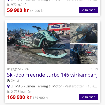
fr. 970 kr/mån
59 900 kr
Visa mer
64 900 kr
Begagnad 2024
2 juni
Ski-doo Freeride turbo 146 vårkampanj
Övrigt
UTMAB - Umeå Terräng & Motor
•
Västerbotten
•
15 annonser
fr. 2 753 kr/mån
169 900 kr
Visa mer
189 900 kr