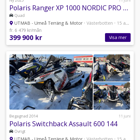
Ny 2025
11 juni
Polaris Ranger XP 1000 NORDIC PRO bandsats traktor A
Quad
UTMAB - Umeå Terräng & Motor
•
Västerbotten
•
15 annonser
fr. 6 479 kr/mån
399 900 kr
Visa mer
Begagnad 2014
11 juni
Polaris Switchback Assault 600 144
Övrigt
UTMAB - Umeå Terräng & Motor
•
Västerbotten
•
15 annonser