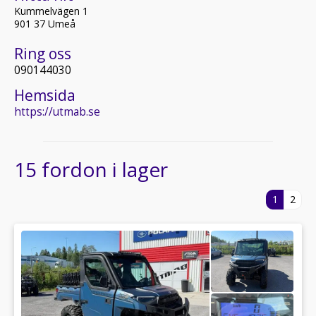
Kummelvägen 1
901 37 Umeå
Ring oss
090144030
Hemsida
https://utmab.se
15 fordon i lager
1
2