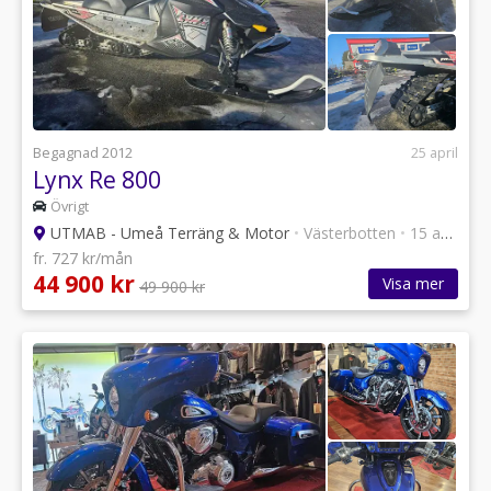
Begagnad 2012
25 april
Lynx Re 800
Övrigt
UTMAB - Umeå Terräng & Motor
•
Västerbotten
•
15 annonser
fr. 727 kr/mån
44 900 kr
Visa mer
49 900 kr