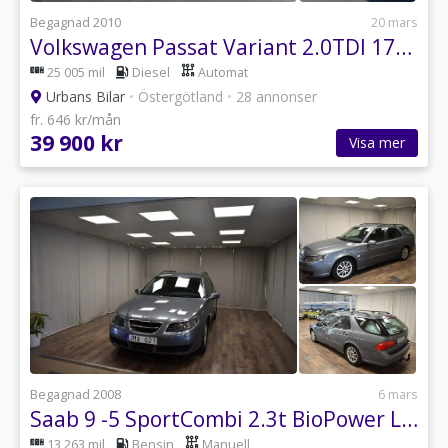
Begagnad 2010
20 mars
Volkswagen Passat Variant 2.0TDI 170hk 4Mot Auto Sportline Ny Besiktad
25 005 mil
Diesel
Automat
Urbans Bilar
•
Östergötland
•
28 annonser
fr. 646 kr/mån
39 900 kr
Visa mer
Begagnad 2008
6 mars
Saab 9 -5 SportCombi 2.3t BioPower Linear PDC
13 263 mil
Bensin
Manuell