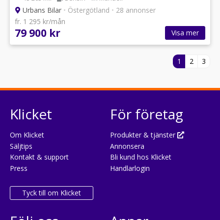
Urbans Bilar
•
Östergötland
•
28 annonser
fr. 1 295 kr/mån
79 900 kr
Visa mer
1
2
3
Klicket
För företag
Om Klicket
Produkter & tjänster
Säljtips
Annonsera
Kontakt & support
Bli kund hos Klicket
Press
Handlarlogin
Tyck till om Klicket