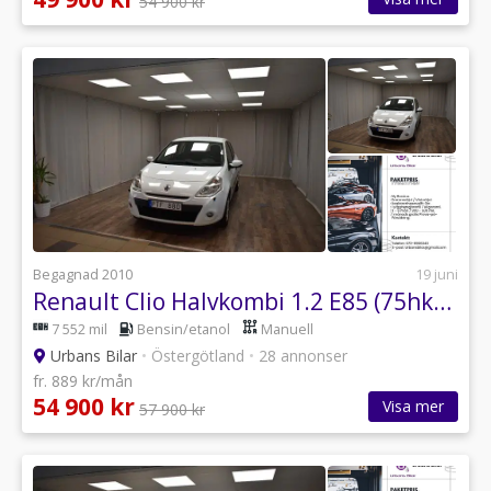
54 900 kr
Begagnad 2010
19 juni
Renault Clio Halvkombi 1.2 E85 (75hk) Ny Servad & Besiktad 3,99%
7 552 mil
Bensin/etanol
Manuell
Urbans Bilar
•
Östergötland
•
28 annonser
fr. 889 kr/mån
54 900 kr
Visa mer
57 900 kr