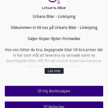
Urbans Bilar - Linköping
Välkommen in till oss på Urbans Bilar - Linköping
Säljer-Köper-Byter-Förmedlar
Hos oss hittar du bra, begagnade bilar till bra priser där
vi har som mål att leverera ny servade samt ny
besiktigade bilar. Allt för att ni som kund ska känna er
extra trygga vid bilköp hos oss.
Läs mer
Vi kvalitetssäkrar och rekonditionerar alla bilar innan
försäljning på våran egna verkstad och
rekondavdelning.
Följ återförsäljare
Få ett e-postmeddelande när denna återförsäljare lagt upp en eller flera nya annonser i sitt lager!
Vi har alltid 25 - 30 leveransklara bilar i lager.
Skicka tips