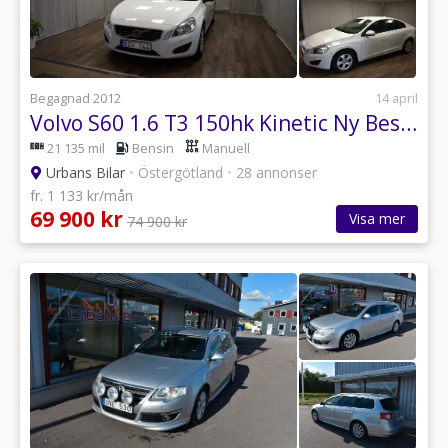
Begagnad 2012
14 april
Volvo S60 1.6 T3 150hk Kinetic Ny Besiktad 3,99%.
21 135 mil
Bensin
Manuell
Urbans Bilar
•
Östergötland
•
28 annonser
fr. 1 133 kr/mån
69 900 kr
Visa mer
74 900 kr