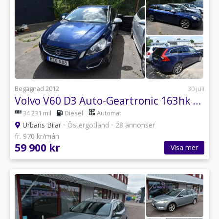
Begagnad 2012
30 juli
Volvo V60 D3 Auto-Geartronic 163hk Ocean Race
34 231 mil
Diesel
Automat
Urbans Bilar
•
Östergötland
•
28 annonser
fr. 970 kr/mån
59 900 kr
Visa mer