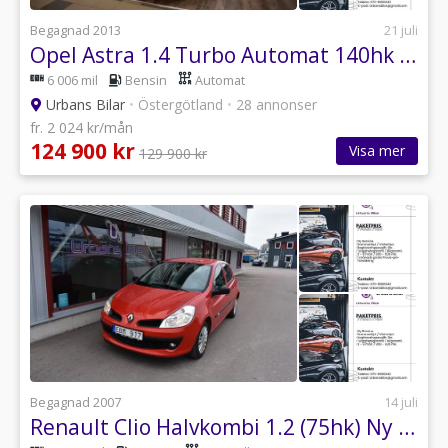
Begagnad 2013
21 juli
Opel Astra 1.4 Turbo Automat 140hk Black Roof Edition 3,99%
6 006 mil
Bensin
Automat
Urbans Bilar
•
Östergötland
•
28 annonser
fr. 2 024 kr/mån
124 900 kr
Visa mer
129 900 kr
Begagnad 2007
14 juli
Renault Clio Halvkombi 1.2 (75hk) Ny Bes & Servad *12103 mil* 3,99%