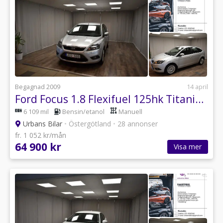
Begagnad 2009
14 april
Ford Focus 1.8 Flexifuel 125hk Titanium Ny Servad *6109mil* 3,99%.
6 109 mil
Bensin/etanol
Manuell
Urbans Bilar
•
Östergötland
•
28 annonser
fr. 1 052 kr/mån
64 900 kr
Visa mer