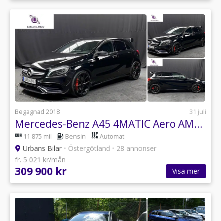
Vardagar: 09:00 - 18:00
Lördagar: 10:00 - 15:00
Begagnad 2018
31 juli
Mercedes-Benz A45 4MATIC Aero AMG Dynamic Plus 381hk AMG-Skalstolar
11 875 mil
Bensin
Automat
Urbans Bilar
•
Östergötland
•
28 annonser
fr. 5 021 kr/mån
309 900 kr
Visa mer