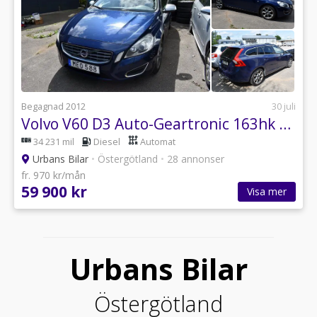
Begagnad 2012
30 juli
Volvo V60 D3 Auto-Geartronic 163hk Ocean Race
34 231 mil
Diesel
Automat
Urbans Bilar
•
Östergötland
•
28 annonser
fr. 970 kr/mån
59 900 kr
Visa mer
Urbans Bilar
Östergötland