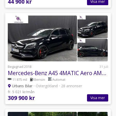
44 900 kr
Visa mer
Begagnad 2018
31 juli
Mercedes-Benz A45 4MATIC Aero AMG Dynamic Plus 381hk AMG-Skalstolar
11 875 mil
Bensin
Automat
Urbans Bilar
•
Östergötland
•
28 annonser
fr. 5 021 kr/mån
309 900 kr
Visa mer