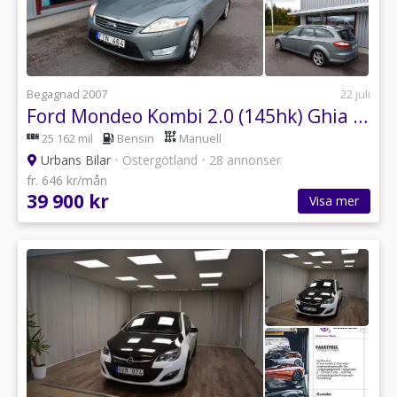
Begagnad 2007
22 juli
Ford Mondeo Kombi 2.0 (145hk) Ghia / Ny Besiktad Drag 3,99%
25 162 mil
Bensin
Manuell
Urbans Bilar
•
Östergötland
•
28 annonser
fr. 646 kr/mån
39 900 kr
Visa mer