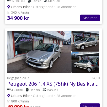
12 103 mil
Bensin
Manuell
Urbans Bilar
•
Östergötland
•
28 annonser
fr. 565 kr/mån
34 900 kr
Visa mer
Begagnad 2007
14 juli
Peugeot 206 1.4 XS (75hk) Ny Besiktad / Ny Kamrem 1 Ägare 3,99%
4 230 mil
Bensin
Manuell
Urbans Bilar
•
Östergötland
•
28 annonser
fr. 808 kr/mån
49 900 kr
Visa mer