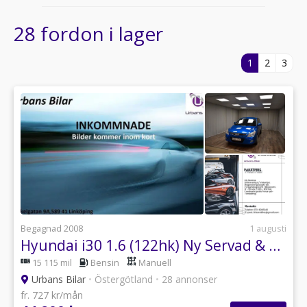
28 fordon i lager
1
2
3
Begagnad 2008
1 augusti
Hyundai i30 1.6 (122hk) Ny Servad & Besiktad *15115 mil* 3,99%
15 115 mil
Bensin
Manuell
Urbans Bilar
•
Östergötland
•
28 annonser
fr. 727 kr/mån