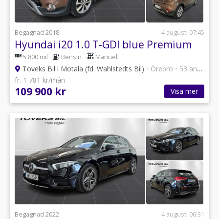
Begagnad 2018
4 augusti 07:45
Hyundai i20 1.0 T-GDI blue Premium
5 800 mil
Bensin
Manuell
Toveks Bil i Motala (fd. Wahlstedts Bil)
•
Örebro
•
53 annonser
fr. 1 781 kr/mån
109 900 kr
Visa mer
Begagnad 2022
4 augusti 06:31