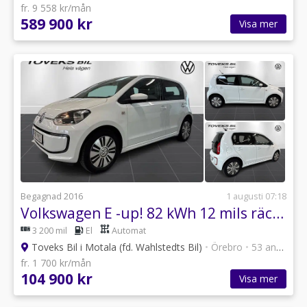
fr. 9 558 kr/mån
589 900 kr
Visa mer
Begagnad 2016
1 augusti 07:18
Volkswagen E -up! 82 kWh 12 mils räckvidd
3 200 mil
El
Automat
Toveks Bil i Motala (fd. Wahlstedts Bil)
•
Örebro
•
53 annonser
fr. 1 700 kr/mån
104 900 kr
Visa mer