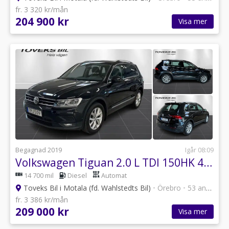
fr. 3 320 kr/mån
204 900 kr
Visa mer
Begagnad 2019
Igår 08:09
Volkswagen Tiguan 2.0 L TDI 150HK 4M Aut Drag Värmare
14 700 mil
Diesel
Automat
Toveks Bil i Motala (fd. Wahlstedts Bil)
•
Örebro
•
53 annonser
fr. 3 386 kr/mån
209 000 kr
Visa mer