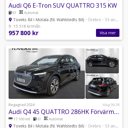
Audi Q6 E-Tron SUV QUATTRO 315 KW
El
Automat
Toveks Bil i Motala (fd. Wahlstedts Bil)
•
Örebro
•
53 annonser
fr. 15 518 kr/mån
957 800 kr
Visa mer
Begagnad 2024
Idag 06:38
Audi Q4 45 QUATTRO 286HK Förvärmning Drag
17 100 mil
El
Automat
Toveks Bil i Motala (fd. Wahlstedts Bil)
•
Örebro
•
53 annonser