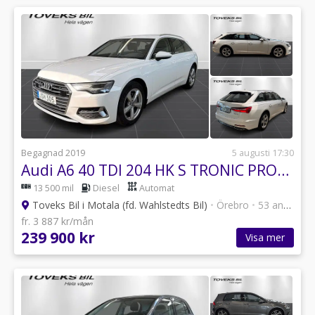
Begagnad 2019
5 augusti 17:30
Audi A6 40 TDI 204 HK S TRONIC PROLINE SPORT DRAG
13 500 mil
Diesel
Automat
Toveks Bil i Motala (fd. Wahlstedts Bil)
•
Örebro
•
53 annonser
fr. 3 887 kr/mån
239 900 kr
Visa mer