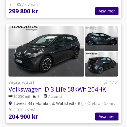
fr. 4 857 kr/mån
299 800 kr
Visa mer
Begagnad 2021
Igår 17:04
Volkswagen ID.3 Life 58kWh 204HK
10 250 mil
El
Automat
Toveks Bil i Motala (fd. Wahlstedts Bil)
•
Örebro
•
53 annonser
fr. 3 320 kr/mån
204 900 kr
Visa mer