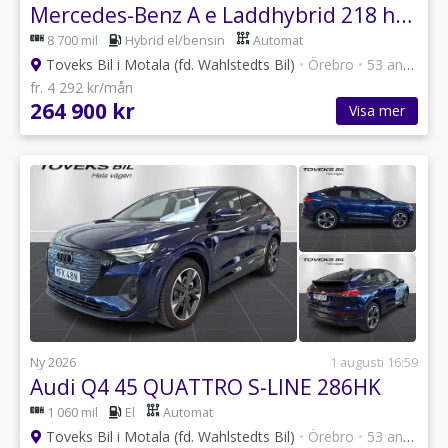
Mercedes-Benz A e Laddhybrid 218 hk AMG DRAG
8 700 mil
Hybrid el/bensin
Automat
Toveks Bil i Motala (fd. Wahlstedts Bil)
•
Örebro
•
53 annonser
fr. 4 292 kr/mån
264 900 kr
Visa mer
Ny 2026
1 augusti 16:59
Audi Q4 45 QUATTRO S-LINE 286HK
1 060 mil
El
Automat
Toveks Bil i Motala (fd. Wahlstedts Bil)
•
Örebro
•
53 annonser