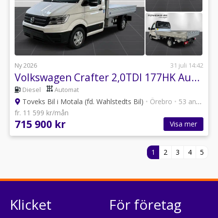
Ny 2026
31 juli 14:42
Volkswagen Crafter 2,0TDI 177HK Aut Flakbil
Diesel
Automat
Toveks Bil i Motala (fd. Wahlstedts Bil)
•
Örebro
•
53 annonser
fr. 11 599 kr/mån
715 900 kr
Visa mer
1
2
3
4
5
Klicket
För företag