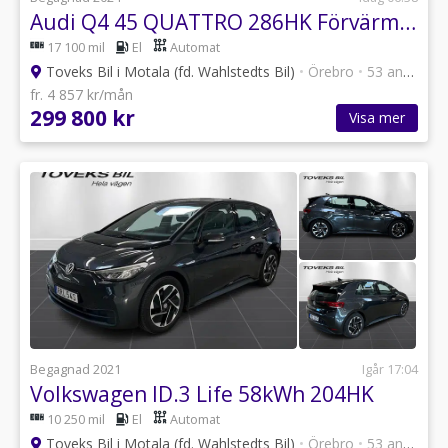
Audi Q4 45 QUATTRO 286HK Förvärmning Drag
17 100 mil
El
Automat
Toveks Bil i Motala (fd. Wahlstedts Bil)
•
Örebro
•
53 annonser
fr. 4 857 kr/mån
299 800 kr
Visa mer
Begagnad 2021
Igår 17:04
Volkswagen ID.3 Life 58kWh 204HK
10 250 mil
El
Automat
Toveks Bil i Motala (fd. Wahlstedts Bil)
•
Örebro
•
53 annonser