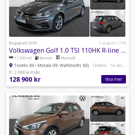
Begagnad 2018
5 augusti 17:09
Volkswagen Golf 1.0 TSI 110HK R-line DRAG
17 200 mil
Bensin
Manuell
Toveks Bil i Motala (fd. Wahlstedts Bil)
•
Örebro
•
53 annonser
fr. 2 088 kr/mån
128 900 kr
Visa mer