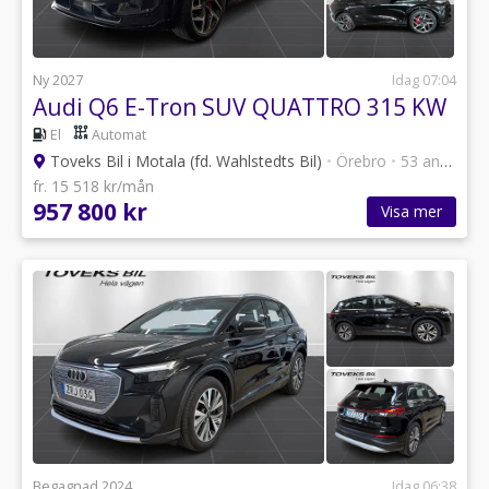
Ny 2027
Idag 07:04
Audi Q6 E-Tron SUV QUATTRO 315 KW
El
Automat
Toveks Bil i Motala (fd. Wahlstedts Bil)
•
Örebro
•
53 annonser
fr. 15 518 kr/mån
957 800 kr
Visa mer
Begagnad 2024
Idag 06:38