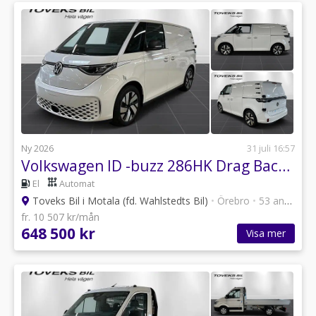
Ny 2026
31 juli 16:57
Volkswagen ID -buzz 286HK Drag Backkamera Dubblasidodörrar mm
El
Automat
Toveks Bil i Motala (fd. Wahlstedts Bil)
•
Örebro
•
53 annonser
fr. 10 507 kr/mån
648 500 kr
Visa mer