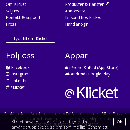
Om Klicket
Produkter & tjänster
Säljtips
Annonsera
Kontakt & support
Bli kund hos Klicket
Press
Handlarlogin
Tyck till om Klicket
Följ oss
Appar
Facebook
iPhone & iPad (App Store)
Instagram
Android (Google Play)
LinkedIn
#klicket
Snabblänkar:
Arbetsmaskin
•
ATV & snöskoter
•
Bil
•
Buss
•
Båt
•
Husbil & husvagn
•
Hästbil & hästsläp
•
Lastbil
•
Klicket använder cookies för att göra din
OK
Motorcykel & moped
•
Släpfordon
användarupplevelse så bra som möjligt. Genom att