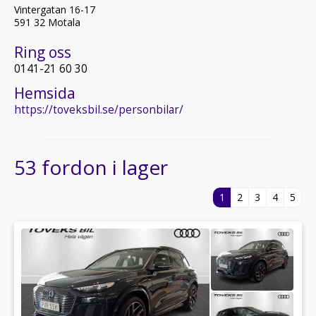
Vintergatan 16-17
591 32 Motala
Ring oss
0141-21 60 30
Hemsida
https://toveksbil.se/personbilar/
53 fordon i lager
1
2
3
4
5