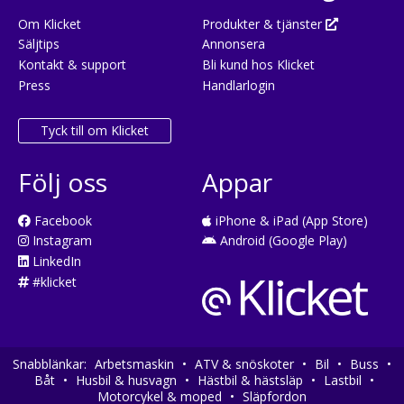
Om Klicket
Produkter & tjänster
Säljtips
Annonsera
Kontakt & support
Bli kund hos Klicket
Press
Handlarlogin
Tyck till om Klicket
Följ oss
Appar
Facebook
iPhone & iPad (App Store)
Instagram
Android (Google Play)
LinkedIn
#klicket
Snabblänkar:
Arbetsmaskin
•
ATV & snöskoter
•
Bil
•
Buss
•
Båt
•
Husbil & husvagn
•
Hästbil & hästsläp
•
Lastbil
•
Klicket använder cookies för att göra din
OK
Motorcykel & moped
•
Släpfordon