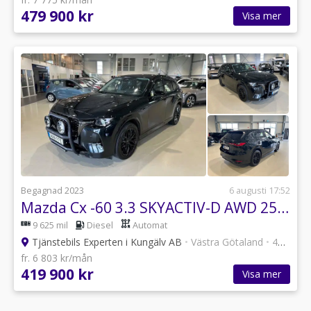
479 900 kr
Visa mer
Begagnad 2023
6 augusti 17:52
Mazda Cx -60 3.3 SKYACTIV-D AWD 254hk Homura / Värmare / Drag
9 625 mil
Diesel
Automat
Tjänstebils Experten i Kungälv AB
•
Västra Götaland
•
47 annonser
fr. 6 803 kr/mån
419 900 kr
Visa mer