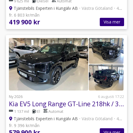
9 625 mil
Diesel
Automat
Tjänstebils Experten i Kungälv AB
•
Västra Götaland
•
47 annonser
fr. 6 803 kr/mån
419 900 kr
Visa mer
Ny 2026
6 augusti 17:22
Kia EV5 Long Range GT-Line 218hk / 360° / Drag / Moms
1 137 mil
El
Automat
Tjänstebils Experten i Kungälv AB
•
Västra Götaland
•
47 annonser
fr. 9 396 kr/mån
579 900 kr
Visa mer