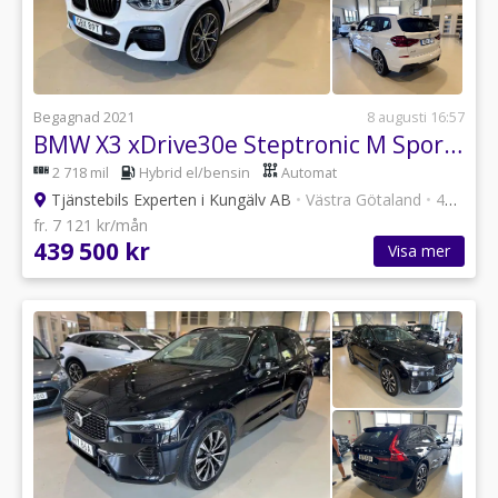
Begagnad 2021
8 augusti 16:57
BMW X3 xDrive30e Steptronic M Sport, HK / HUD
2 718 mil
Hybrid el/bensin
Automat
Tjänstebils Experten i Kungälv AB
•
Västra Götaland
•
47 annonser
fr. 7 121 kr/mån
439 500 kr
Visa mer