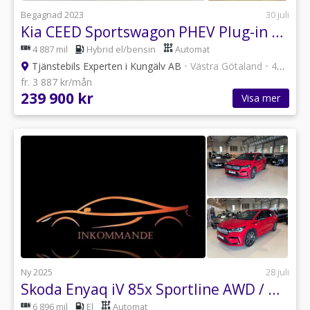
Begagnad 2023
30 juli
Kia CEED Sportswagon PHEV Plug-in Hybrid DCT Action 141hk
4 887 mil
Hybrid el/bensin
Automat
Tjänstebils Experten i Kungälv AB
•
Västra Götaland
•
47 annonser
fr. 3 887 kr/mån
239 900 kr
Visa mer
Ny 2025
28 juli
Skoda Enyaq iV 85x Sportline AWD / Drag / Pano / HUD
6 896 mil
El
Automat