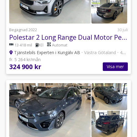
Begagnad 2022
30 juli
Polestar 2 Long Range Dual Motor Performance Pilot Plus 408hk
13 418 mil
El
Automat
Tjänstebils Experten i Kungälv AB
•
Västra Götaland
•
47 annonser
fr. 5 264 kr/mån
324 900 kr
Visa mer