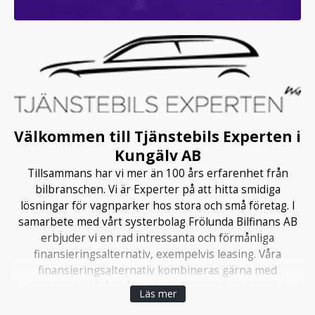
Välkommen till Tjänstebils Experten i
Kungälv AB
Tillsammans har vi mer än 100 års erfarenhet från
bilbranschen. Vi är Experter på att hitta smidiga
lösningar för vagnparker hos stora och små företag. I
samarbete med vårt systerbolag Frölunda Bilfinans AB
erbjuder vi en rad intressanta och förmånliga
finansieringsalternativ, exempelvis leasing. Våra
finansieringsalternativ kombineras gärna med
serviceavtal från vår toppmoderna och nybyggda
Läs mer
verkstad i Kungälv, ansluten till MECA.