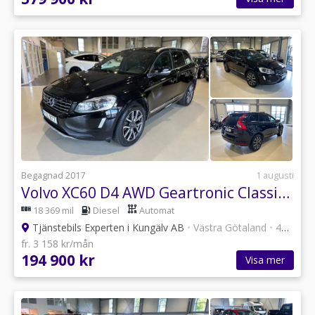
Begagnad 2017
1 augusti
Volvo XC60 D4 AWD Geartronic Classic Summum
18 369 mil
Diesel
Automat
Tjänstebils Experten i Kungälv AB
•
Västra Götaland
•
47 annonser
fr. 3 158 kr/mån
194 900 kr
Visa mer