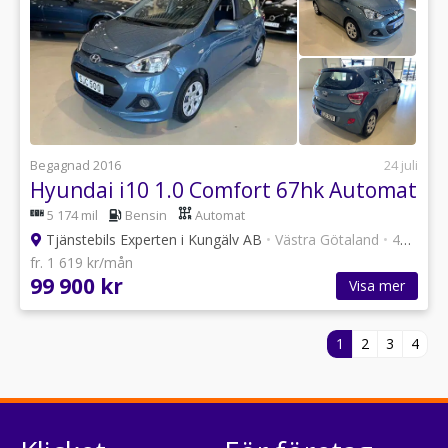
Begagnad 2016
24 juli
Hyundai i10 1.0 Comfort 67hk Automat
5 174 mil
Bensin
Automat
Tjänstebils Experten i Kungälv AB
•
Västra Götaland
•
47 annonser
fr. 1 619 kr/mån
99 900 kr
Visa mer
1
2
3
4