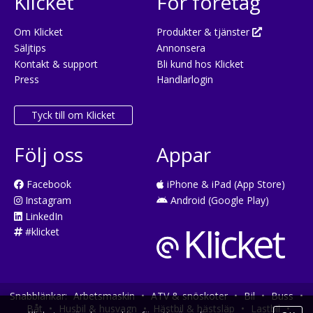
Klicket
För företag
Om Klicket
Produkter & tjänster
Säljtips
Annonsera
Kontakt & support
Bli kund hos Klicket
Press
Handlarlogin
Tyck till om Klicket
Följ oss
Appar
Facebook
iPhone & iPad (App Store)
Instagram
Android (Google Play)
LinkedIn
#klicket
Snabblänkar:
Arbetsmaskin
•
ATV & snöskoter
•
Bil
•
Buss
•
Båt
•
Husbil & husvagn
•
Hästbil & hästsläp
•
Lastbil
•