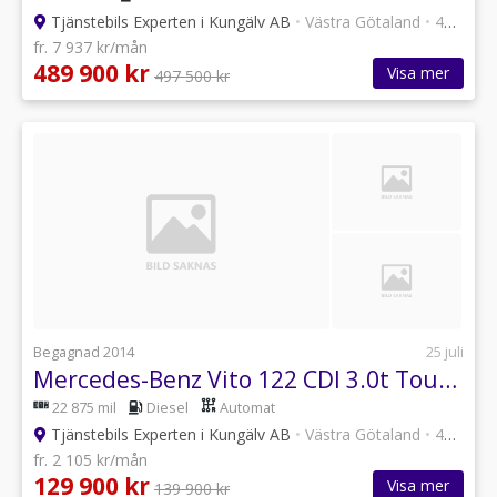
Tjänstebils Experten i Kungälv AB
•
Västra Götaland
•
47 annonser
fr. 7 937 kr/mån
489 900 kr
Visa mer
497 500 kr
Begagnad 2014
25 juli
Mercedes-Benz Vito 122 CDI 3.0t TouchShift / Drag / Lastbågar / 3-Sits
22 875 mil
Diesel
Automat
Tjänstebils Experten i Kungälv AB
•
Västra Götaland
•
47 annonser
fr. 2 105 kr/mån
129 900 kr
Visa mer
139 900 kr