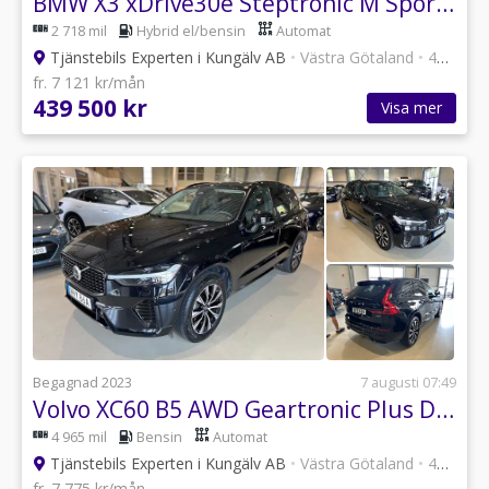
BMW X3 xDrive30e Steptronic M Sport, HK / HUD
2 718 mil
Hybrid el/bensin
Automat
Tjänstebils Experten i Kungälv AB
•
Västra Götaland
•
47 annonser
fr. 7 121 kr/mån
439 500 kr
Visa mer
Begagnad 2023
7 augusti 07:49
Volvo XC60 B5 AWD Geartronic Plus Dark 250hk 360 / H/K / Drag
4 965 mil
Bensin
Automat
Tjänstebils Experten i Kungälv AB
•
Västra Götaland
•
47 annonser
fr. 7 775 kr/mån