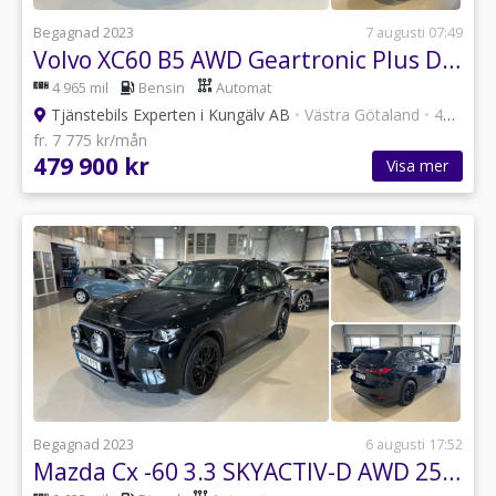
Begagnad 2023
7 augusti 07:49
Volvo XC60 B5 AWD Geartronic Plus Dark 250hk 360 / H/K / Drag
4 965 mil
Bensin
Automat
Tjänstebils Experten i Kungälv AB
•
Västra Götaland
•
47 annonser
fr. 7 775 kr/mån
479 900 kr
Visa mer
Begagnad 2023
6 augusti 17:52
Mazda Cx -60 3.3 SKYACTIV-D AWD 254hk Homura / Värmare / Drag