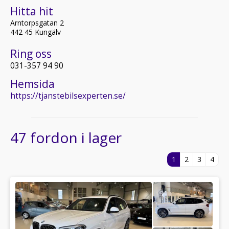
Hitta hit
Arntorpsgatan 2
442 45 Kungälv
Ring oss
031-357 94 90
Hemsida
https://tjanstebilsexperten.se/
47 fordon i lager
1
2
3
4