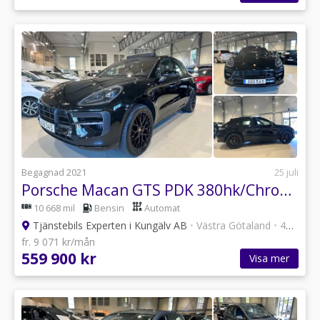
Begagnad 2021
25 juli
Porsche Macan GTS PDK 380hk/Chrono/Bose/Panorama/Drag/2,99%ränta*
10 668 mil
Bensin
Automat
Tjänstebils Experten i Kungälv AB
•
Västra Götaland
•
47 annonser
fr. 9 071 kr/mån
559 900 kr
Visa mer