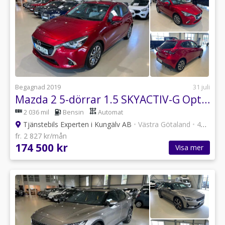
Begagnad 2019
31 juli
Mazda 2 5-dörrar 1.5 SKYACTIV-G Optimum / HUD / En brukare
2 036 mil
Bensin
Automat
Tjänstebils Experten i Kungälv AB
•
Västra Götaland
•
47 annonser
fr. 2 827 kr/mån
174 500 kr
Visa mer