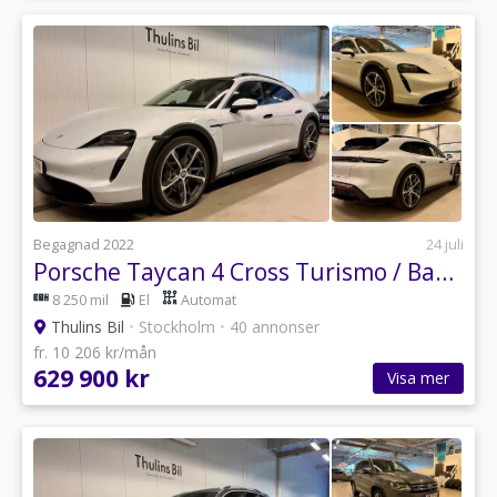
Begagnad 2022
24 juli
Porsche Taycan 4 Cross Turismo / Bakaxelstyrning / Nightvision
8 250 mil
El
Automat
Thulins Bil
•
Stockholm
•
40 annonser
fr. 10 206 kr/mån
629 900 kr
Visa mer