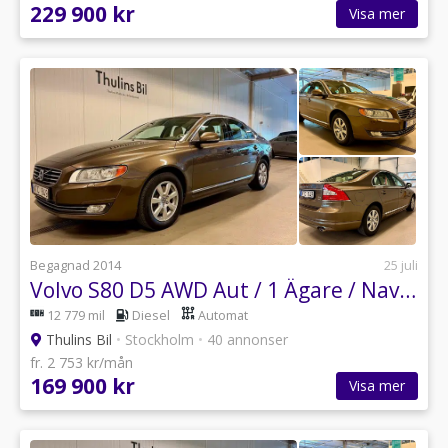
229 900 kr
Visa mer
Begagnad 2014
25 juli
Volvo S80 D5 AWD Aut / 1 Ägare / Navi / Läder / Lucka
12 779 mil
Diesel
Automat
Thulins Bil
•
Stockholm
•
40 annonser
fr. 2 753 kr/mån
169 900 kr
Visa mer