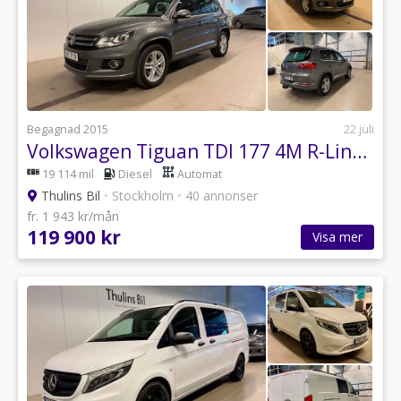
Begagnad 2015
22 juli
Volkswagen Tiguan TDI 177 4M R-Line Aut / Nav / Webasto / Drag
19 114 mil
Diesel
Automat
Thulins Bil
•
Stockholm
•
40 annonser
fr. 1 943 kr/mån
119 900 kr
Visa mer