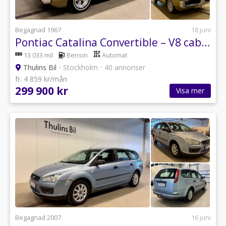
Begagnad 1967
18 juni
Pontiac Catalina Convertible – V8 cab i klassiskt wide-track-utförande
13 033 mil
Bensin
Automat
Thulins Bil
•
Stockholm
•
40 annonser
fr. 4 859 kr/mån
299 900 kr
Visa mer
Begagnad 2007
16 juni