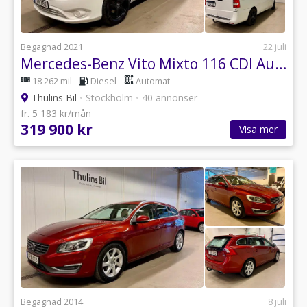
Begagnad 2021
22 juli
Mercedes-Benz Vito Mixto 116 CDI Aut / Läder / Webasto / Drag
18 262 mil
Diesel
Automat
Thulins Bil
•
Stockholm
•
40 annonser
fr. 5 183 kr/mån
319 900 kr
Visa mer
Begagnad 2014
8 juli