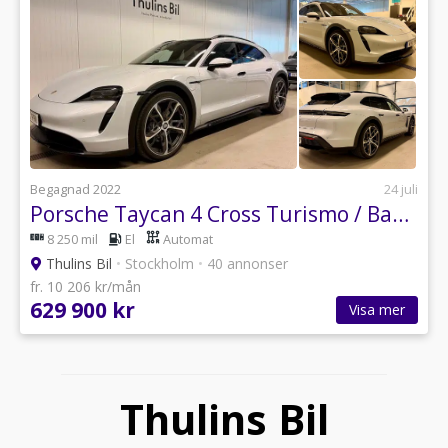
Begagnad 2022
24 juli
Porsche Taycan 4 Cross Turismo / Bakaxelstyrning / Nightvision
8 250 mil
El
Automat
Thulins Bil
•
Stockholm
•
40 annonser
fr. 10 206 kr/mån
629 900 kr
Visa mer
Thulins Bil