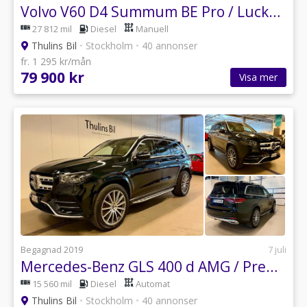
Volvo V60 D4 Summum BE Pro / Lucka / Webasto / Drag
27 812 mil
Diesel
Manuell
Thulins Bil
•
Stockholm
•
40 annonser
fr. 1 295 kr/mån
79 900 kr
Visa mer
Begagnad 2019
7 juli
Mercedes-Benz GLS 400 d AMG / Premiumpaket Plus/6-Sits / Soft-Close / HUD
15 560 mil
Diesel
Automat
Thulins Bil
•
Stockholm
•
40 annonser