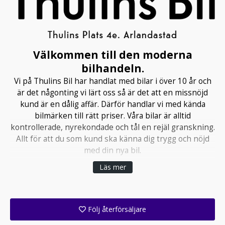
Välkommen till den moderna
bilhandeln.
Vi på Thulins Bil har handlat med bilar i över 10 år och
är det någonting vi lärt oss så är det att en missnöjd
kund är en dålig affär. Därför handlar vi med kända
bilmärken till rätt priser. Våra bilar är alltid
kontrollerade, nyrekondade och tål en rejäl granskning.
Allt för att du som kund ska känna dig trygg och nöjd
med din nya bil.
Läs mer
Följ återförsäljare
Få ett e-postmeddelande när denna återförsäljare lagt upp en eller flera nya annonser i sitt lager!