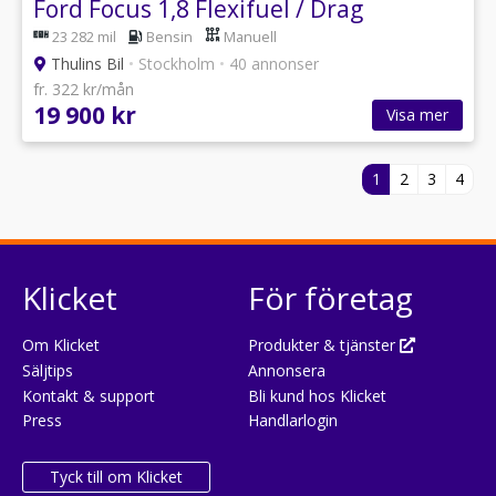
Ford Focus 1,8 Flexifuel / Drag
23 282 mil
Bensin
Manuell
Thulins Bil
•
Stockholm
•
40 annonser
fr. 322 kr/mån
19 900 kr
Visa mer
1
2
3
4
Klicket
För företag
Om Klicket
Produkter & tjänster
Säljtips
Annonsera
Kontakt & support
Bli kund hos Klicket
Press
Handlarlogin
Tyck till om Klicket