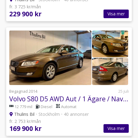
fr. 3 725 kr/mån
229 900 kr
Visa mer
Begagnad 2014
25 juli
Volvo S80 D5 AWD Aut / 1 Ägare / Navi / Läder / Lucka
12 779 mil
Diesel
Automat
Thulins Bil
•
Stockholm
•
40 annonser
fr. 2 753 kr/mån
169 900 kr
Visa mer