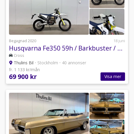
Begagnad 2020
18 juni
Husqvarna Fe350 59h / Barkbuster / LV-regg
Cross
Thulins Bil
•
Stockholm
•
40 annonser
fr. 1 133 kr/mån
69 900 kr
Visa mer