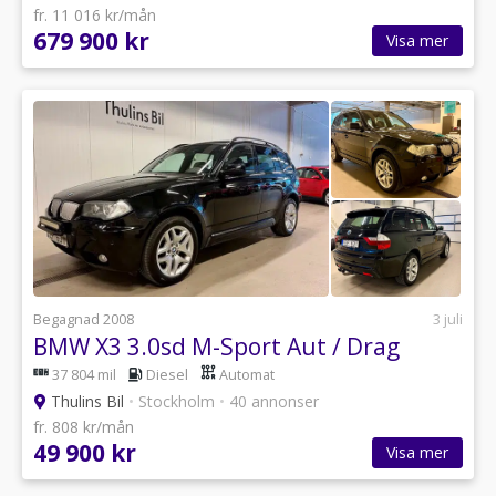
fr. 11 016 kr/mån
679 900 kr
Visa mer
Begagnad 2008
3 juli
BMW X3 3.0sd M-Sport Aut / Drag
37 804 mil
Diesel
Automat
Thulins Bil
•
Stockholm
•
40 annonser
fr. 808 kr/mån
49 900 kr
Visa mer