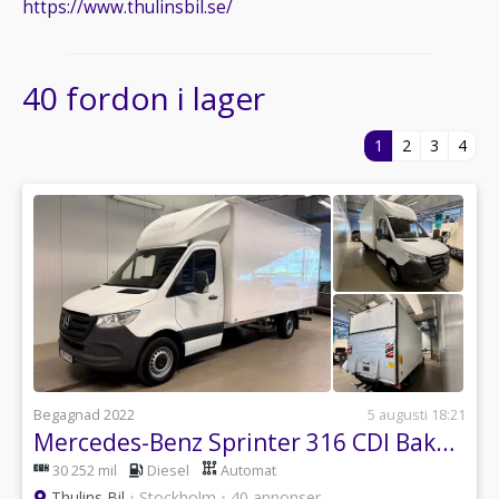
https://www.thulinsbil.se/
40 fordon i lager
1
2
3
4
Begagnad 2022
5 augusti 18:21
Mercedes-Benz Sprinter 316 CDI Bakgavellyft / 1 Ägare
30 252 mil
Diesel
Automat
Thulins Bil
•
Stockholm
•
40 annonser