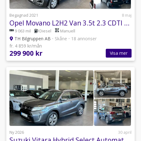
Begagnad 2021
8 maj
Opel Movano L2H2 Van 3.5t 2.3 CDTI Euro 6
9 063 mil
Diesel
Manuell
TH Bilgruppen AB
•
Skåne
•
18 annonser
fr. 4 859 kr/mån
299 900 kr
Visa mer
Ny 2026
30 april
Suzuki Vitara Hybrid Select Automat