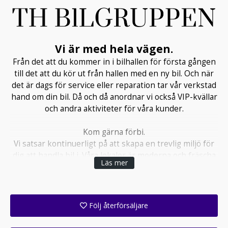
Vi är med hela vägen.
Från det att du kommer in i bilhallen för första gången
till det att du kör ut från hallen med en ny bil. Och när
det är dags för service eller reparation tar vår verkstad
hand om din bil. Då och då anordnar vi också VIP-kvällar
och andra aktiviteter för våra kunder.
Kom gärna förbi.
Vi satsar kontinuerligt på att skapa en trevlig miljö för
dig att handla bil i. Våra lokaler är moderna och fräscha
Läs mer
med gratis wifi och det finns alltid nybryggt kaffe. Kom
gärna in på en kopp och prata bil!​
Följ återförsäljare
Få ett e-postmeddelande när denna återförsäljare lagt upp en eller flera nya annonser i sitt lager!