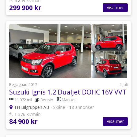
fr. 4 859 kr/mån
299 900 kr
Visa mer
Begagnad 2017
2 juli
Suzuki Ignis 1.2 Dualjet DOHC 16V VVT
11 072 mil
Bensin
Manuell
TH Bilgruppen AB
•
Skåne
•
18 annonser
fr. 1 376 kr/mån
84 900 kr
Visa mer