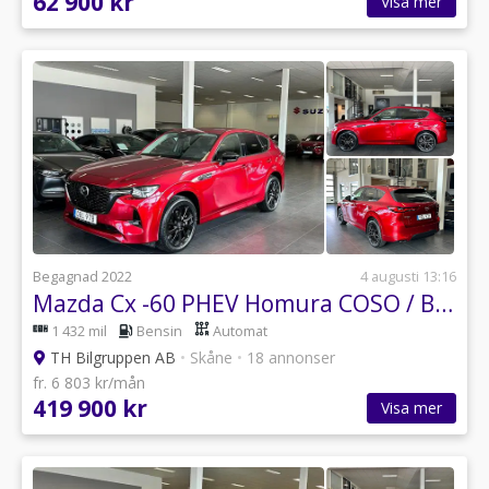
62 900 kr
Visa mer
Begagnad 2022
4 augusti 13:16
Mazda Cx -60 PHEV Homura COSO / Bose / HuD / 360° / Läder / El-Stol
1 432 mil
Bensin
Automat
TH Bilgruppen AB
•
Skåne
•
18 annonser
fr. 6 803 kr/mån
419 900 kr
Visa mer