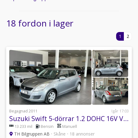
18 fordon i lager
1
2
Begagnad 2011
Igår 17:03
Suzuki Swift 5-dörrar 1.2 DOHC 16V VVT - V-Hjul Ingår
13 233 mil
Bensin
Manuell
TH Bilgruppen AB
•
Skåne
•
18 annonser