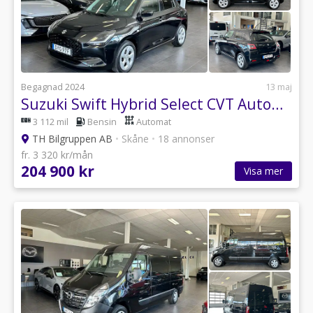
Begagnad 2024
13 maj
Suzuki Swift Hybrid Select CVT Automat / B-Kamera / V-Hjul Ingår
3 112 mil
Bensin
Automat
TH Bilgruppen AB
•
Skåne
•
18 annonser
fr. 3 320 kr/mån
204 900 kr
Visa mer