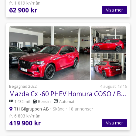
fr. 1 019 kr/mån
62 900 kr
Visa mer
Begagnad 2022
4 augusti 13:16
Mazda Cx -60 PHEV Homura COSO / Bose / HuD / 360° / Läder / El-Stol
1 432 mil
Bensin
Automat
TH Bilgruppen AB
•
Skåne
•
18 annonser
fr. 6 803 kr/mån
419 900 kr
Visa mer