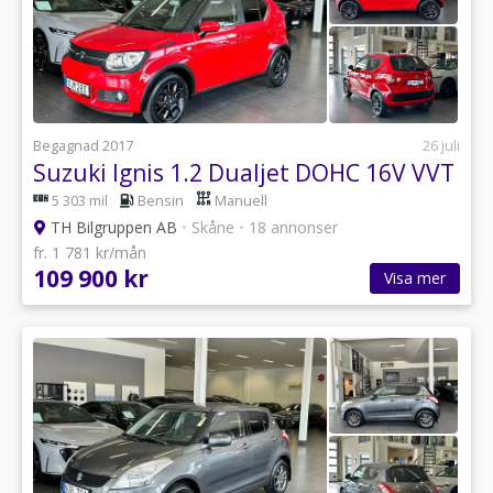
Begagnad 2017
26 juli
Suzuki Ignis 1.2 Dualjet DOHC 16V VVT
5 303 mil
Bensin
Manuell
TH Bilgruppen AB
•
Skåne
•
18 annonser
fr. 1 781 kr/mån
109 900 kr
Visa mer