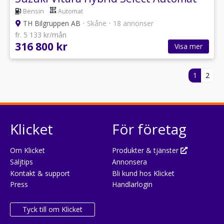
Bensin
Automat
TH Bilgruppen AB
•
Skåne
•
18 annonser
fr. 5 133 kr/mån
316 800 kr
Visa mer
1
2
Klicket
För företag
Om Klicket
Produkter & tjänster
Säljtips
Annonsera
Kontakt & support
Bli kund hos Klicket
Press
Handlarlogin
Tyck till om Klicket