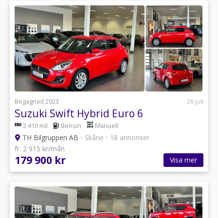
Begagnad 2023
26 juli
Suzuki Swift Hybrid Euro 6
2 410 mil
Bensin
Manuell
TH Bilgruppen AB
•
Skåne
•
18 annonser
fr. 2 915 kr/mån
179 900 kr
Visa mer