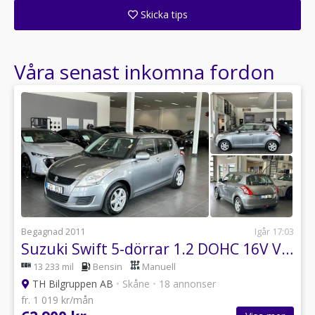
Skicka tips
Ange din väns e-postadress för att skicka ett tips om denna återförsäljare.
Våra senast inkomna fordon
Begagnad 2011
Igår 17:03
Suzuki Swift 5-dörrar 1.2 DOHC 16V VVT - V-Hjul Ingår
13 233 mil
Bensin
Manuell
TH Bilgruppen AB
•
Skåne
•
18 annonser
fr. 1 019 kr/mån