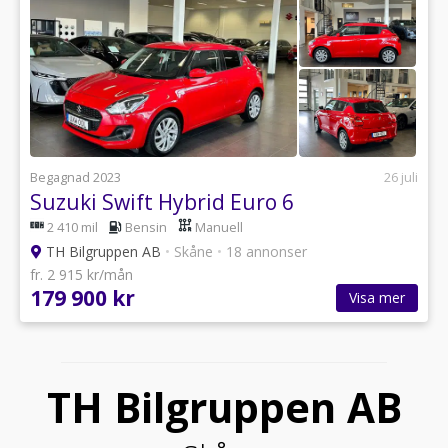
Begagnad 2023
26 juli
Suzuki Swift Hybrid Euro 6
2 410 mil
Bensin
Manuell
TH Bilgruppen AB
•
Skåne
•
18 annonser
fr. 2 915 kr/mån
179 900 kr
Visa mer
TH Bilgruppen AB