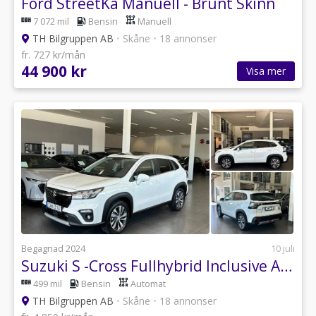
Ford StreetKa Manuell - Brunt Skinn
7 072 mil
Bensin
Manuell
TH Bilgruppen AB
•
Skåne
•
18 annonser
fr. 727 kr/mån
44 900 kr
Visa mer
Begagnad 2024
10 juli
Suzuki S -Cross Fullhybrid Inclusive AllGrip AWD, 360° Kamera, Panorama
499 mil
Bensin
Automat
TH Bilgruppen AB
•
Skåne
•
18 annonser