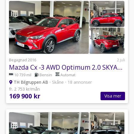
Begagnad 2016
2 juli
Mazda Cx -3 AWD Optimum 2.0 SKYACTIV-G 150hk - BOSE - V-Hjul Ingår
10 739 mil
Bensin
Automat
TH Bilgruppen AB
•
Skåne
•
18 annonser
fr. 2 753 kr/mån
169 900 kr
Visa mer