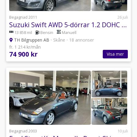
Begagnad 2011
26 juli
Suzuki Swift AWD 5-dörrar 1.2 DOHC 16V VVT 4x4
13 858 mil
Bensin
Manuell
TH Bilgruppen AB
•
Skåne
•
18 annonser
fr. 1 214 kr/mån
74 900 kr
Visa mer
Begagnad 2003
10 juli