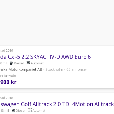
nad 2019
da Cx -5 2.2 SKYACTIV-D AWD Euro 6
0 mil
Diesel
Automat
nska Motorkompaniet AB
•
Stockholm
•
65 annonser
211 kr/mån
 900 kr
nad 2018
kswagen Golf Alltrack 2.0 TDI 4Motion Alltra
013 mil
Diesel
Automat