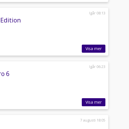
Igår 08:13
 Edition
Visa mer
Igår 06:23
ro 6
Visa mer
7 augusti 18:05