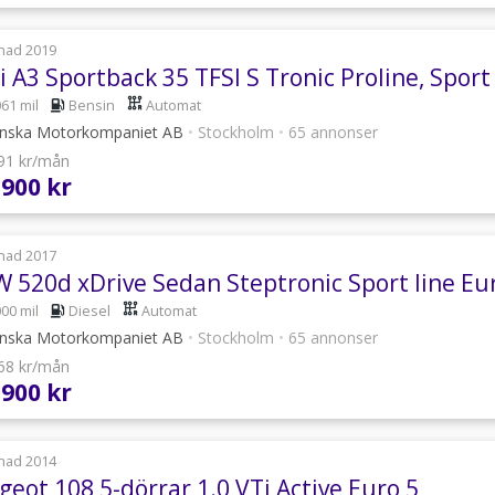
nad 2019
 A3 Sportback 35 TFSI S Tronic Proline, Sport
061 mil
Bensin
Automat
nska Motorkompaniet AB
•
Stockholm
•
65 annonser
591 kr/mån
 900 kr
nad 2017
 520d xDrive Sedan Steptronic Sport line Eu
000 mil
Diesel
Automat
nska Motorkompaniet AB
•
Stockholm
•
65 annonser
968 kr/mån
 900 kr
nad 2014
eot 108 5-dörrar 1.0 VTi Active Euro 5