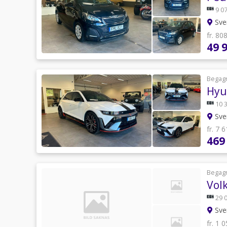
9 07
Sve
fr. 80
49 
Begag
Hyu
10 
Sve
fr. 7 
469
Begag
Vol
29 
Sve
fr. 1 