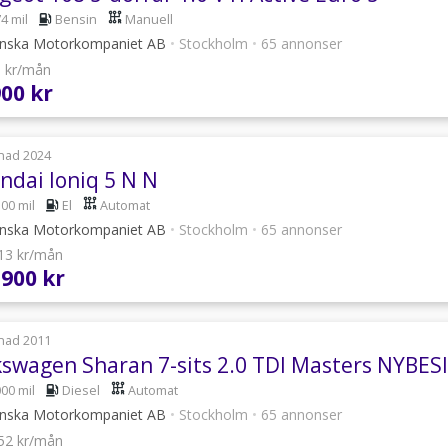
4 mil
Bensin
Manuell
nska Motorkompaniet AB
•
Stockholm
•
65 annonser
8 kr/mån
900 kr
nad 2024
ndai Ioniq 5 N N
300 mil
El
Automat
nska Motorkompaniet AB
•
Stockholm
•
65 annonser
613 kr/mån
 900 kr
nad 2011
kswagen Sharan 7-sits 2.0 TDI Masters NYB
000 mil
Diesel
Automat
nska Motorkompaniet AB
•
Stockholm
•
65 annonser
052 kr/mån