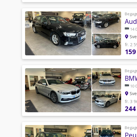
Begag
Audi
14 
Sve
fr. 2 
159
Begag
BMW
10 
Sve
fr. 3 
244
Begag
Peug