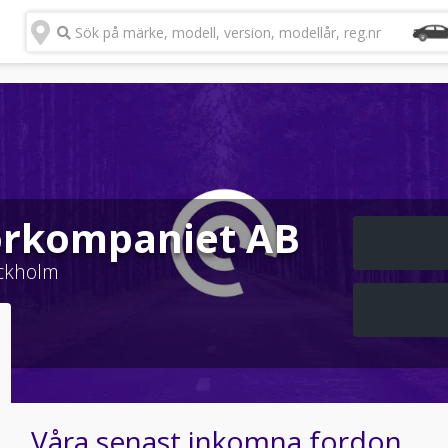
Sök på märke, modell, version, modellår, reg.nr
orkompaniet AB
ckholm
Våra senast inkomna fordon