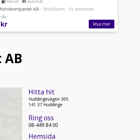
Diesel
Automat
Motorkompaniet AB
•
Stockholm
•
65 annonser
/mån
 kr
Visa mer
t AB
Hitta hit
Huddingevägen 305
141 37 Huddinge
Ring oss
08-449 84 00
Hemsida