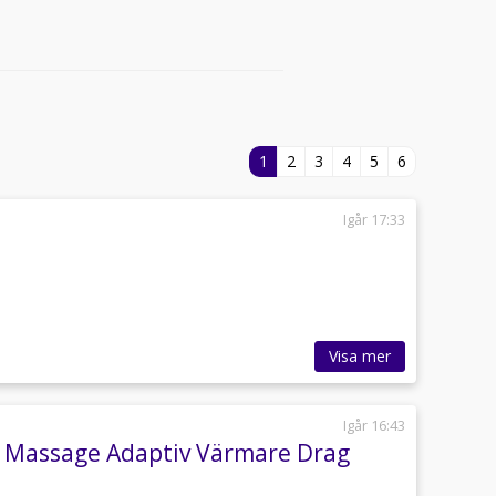
1
2
3
4
5
6
Igår 17:33
Visa mer
Igår 16:43
ck Massage Adaptiv Värmare Drag