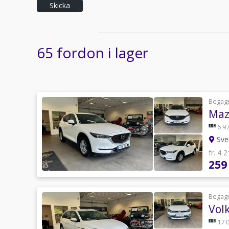
Skicka
65 fordon i lager
Begag
Maz
6 97
Sve
fr. 4 
259
Begag
Vol
17 