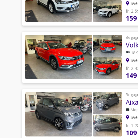
Sve
fr. 2 
159
Begag
Vol
18 
Sve
fr. 2 
149
Begag
Aix
Mo
Sve
fr. 1 
109