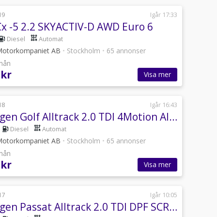
19
Igår 17:33
x -5 2.2 SKYACTIV-D AWD Euro 6
Diesel
Automat
Motorkompaniet AB
•
Stockholm
•
65 annonser
/mån
 kr
Visa mer
18
Igår 16:43
Volkswagen Golf Alltrack 2.0 TDI 4Motion Alltrack Massage Adaptiv Värmare Drag
Diesel
Automat
Motorkompaniet AB
•
Stockholm
•
65 annonser
/mån
 kr
Visa mer
17
Igår 10:05
Volkswagen Passat Alltrack 2.0 TDI DPF SCR BMT 4Motion Alltrack Euro 6