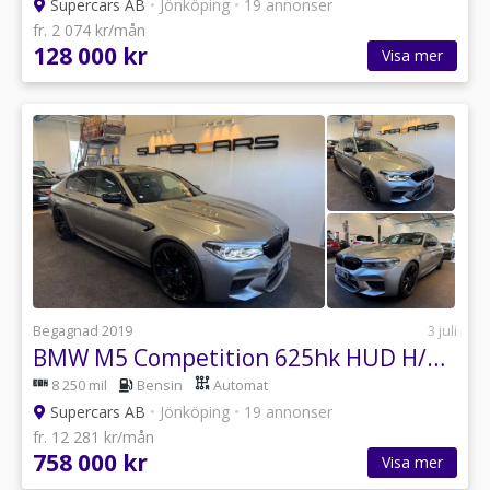
Supercars AB
•
Jönköping
•
19 annonser
fr. 2 074 kr/mån
128 000 kr
Visa mer
Begagnad 2019
3 juli
BMW M5 Competition 625hk HUD H/K SV-SÅLD
8 250 mil
Bensin
Automat
Supercars AB
•
Jönköping
•
19 annonser
fr. 12 281 kr/mån
758 000 kr
Visa mer