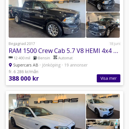
Begagnad 2017
18 juni
RAM 1500 Crew Cab 5.7 V8 HEMI 4x4 Laramie Longhorn
12 400 mil
Bensin
Automat
Supercars AB
•
Jönköping
•
19 annonser
fr. 6 286 kr/mån
388 000 kr
Visa mer