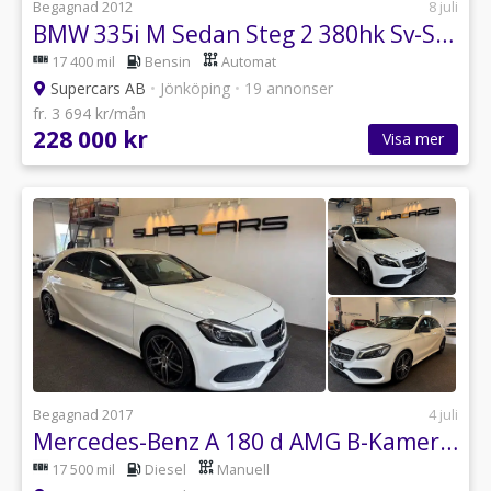
Begagnad 2012
8 juli
BMW 335i M Sedan Steg 2 380hk Sv-Såld 19"
17 400 mil
Bensin
Automat
Supercars AB
•
Jönköping
•
19 annonser
fr. 3 694 kr/mån
228 000 kr
Visa mer
Begagnad 2017
4 juli
Mercedes-Benz A 180 d AMG B-Kamera 1 Brukare 18"
17 500 mil
Diesel
Manuell