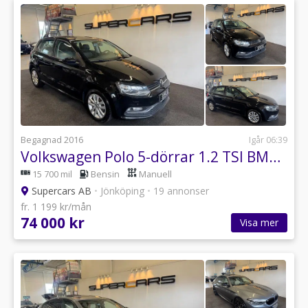
Begagnad 2016
Igår 06:39
Volkswagen Polo 5-dörrar 1.2 TSI BMT Base
15 700 mil
Bensin
Manuell
Supercars AB
•
Jönköping
•
19 annonser
fr. 1 199 kr/mån
74 000 kr
Visa mer