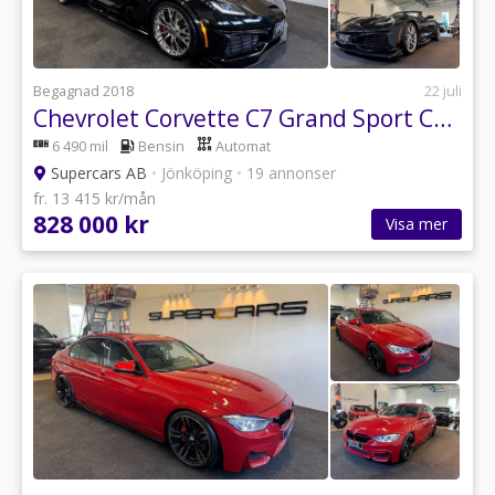
Begagnad 2018
22 juli
Chevrolet Corvette C7 Grand Sport Convertible
6 490 mil
Bensin
Automat
Supercars AB
•
Jönköping
•
19 annonser
fr. 13 415 kr/mån
828 000 kr
Visa mer