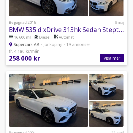
Begagnad 2016
8 maj
BMW 535 d xDrive 313hk Sedan Steptronic M Sport Se Spec 20"
16 600 mil
Diesel
Automat
Supercars AB
•
Jönköping
•
19 annonser
fr. 4 180 kr/mån
258 000 kr
Visa mer
Begagnad 2021
23 april