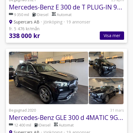
Mercedes-Benz E 300 de T PLUG-IN 9G-Tronic AMG Night 19"
9 350 mil
Diesel
Automat
Supercars AB
•
Jönköping
•
19 annonser
fr. 5 476 kr/mån
338 000 kr
Visa mer
Begagnad 2020
31 mars
Mercedes-Benz GLE 300 d 4MATIC 9G-Tronic AMG Luftfjädring Panorama
12 400 mil
Diesel
Automat
Supercars AB
•
Jönköping
•
19 annonser