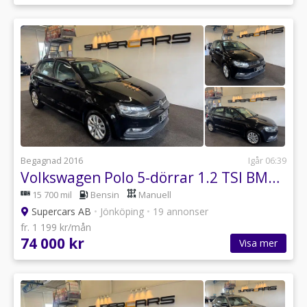
Begagnad 2016
Igår 06:39
Volkswagen Polo 5-dörrar 1.2 TSI BMT Base
15 700 mil
Bensin
Manuell
Supercars AB
•
Jönköping
•
19 annonser
fr. 1 199 kr/mån
74 000 kr
Visa mer