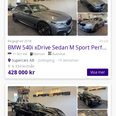
Begagnad 2018
29 juli
BMW 540i xDrive Sedan M Sport Performance
11 001 mil
Bensin
Automat
Supercars AB
•
Jönköping
•
19 annonser
fr. 6 934 kr/mån
428 000 kr
Visa mer