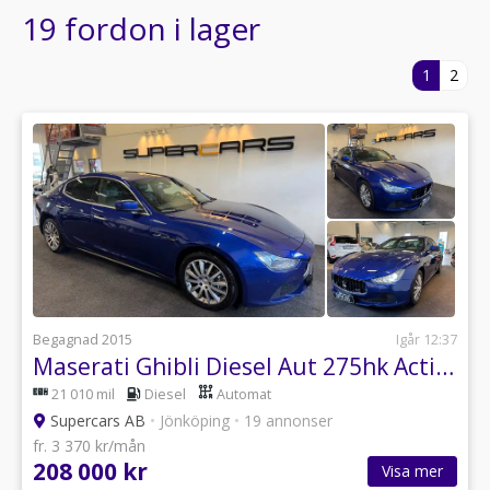
19 fordon i lager
1
2
Begagnad 2015
Igår 12:37
Maserati Ghibli Diesel Aut 275hk Active Sound
21 010 mil
Diesel
Automat
Supercars AB
•
Jönköping
•
19 annonser
fr. 3 370 kr/mån
208 000 kr
Visa mer