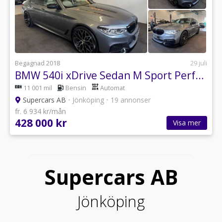
Begagnad 2018
29 juli
BMW 540i xDrive Sedan M Sport Performance
11 001 mil
Bensin
Automat
Supercars AB
•
Jönköping
•
19 annonser
fr. 6 934 kr/mån
428 000 kr
Visa mer
Supercars AB
Jönköping