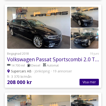
Begagnad 2018
19 juni
Volkswagen Passat Sportscombi 2.0 TDI SCR 4Motion GT R-Line 190hk
14 700 mil
Diesel
Automat
Supercars AB
•
Jönköping
•
19 annonser
fr. 3 370 kr/mån
208 000 kr
Visa mer