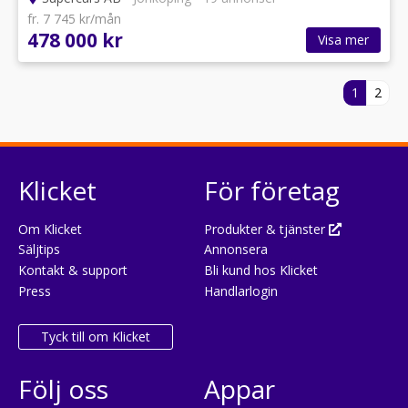
fr. 7 745 kr/mån
478 000 kr
Visa mer
1
2
Klicket
För företag
Om Klicket
Produkter & tjänster
Säljtips
Annonsera
Kontakt & support
Bli kund hos Klicket
Press
Handlarlogin
Tyck till om Klicket
Följ oss
Appar