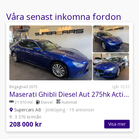
Våra senast inkomna fordon
Begagnad 2015
Igår 12:37
Maserati Ghibli Diesel Aut 275hk Active Sound
21 010 mil
Diesel
Automat
Supercars AB
•
Jönköping
•
19 annonser
fr. 3 370 kr/mån
208 000 kr
Visa mer