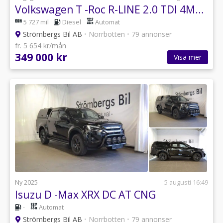
Volkswagen T -Roc R-LINE 2.0 TDI 4MOTION
5 727 mil
Diesel
Automat
Strömbergs Bil AB
•
Norrbotten
•
79 annonser
fr. 5 654 kr/mån
349 000 kr
Visa mer
Ny 2025
5 augusti 16:49
Isuzu D -Max XRX DC AT CNG
-
Automat
Strömbergs Bil AB
•
Norrbotten
•
79 annonser