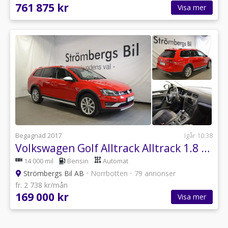
761 875 kr
Visa mer
Begagnad 2017
Igår 10:38
Volkswagen Golf Alltrack Alltrack 1.8 TSI 4Motion 180hk
14 000 mil
Bensin
Automat
Strömbergs Bil AB
•
Norrbotten
•
79 annonser
fr. 2 738 kr/mån
169 000 kr
Visa mer