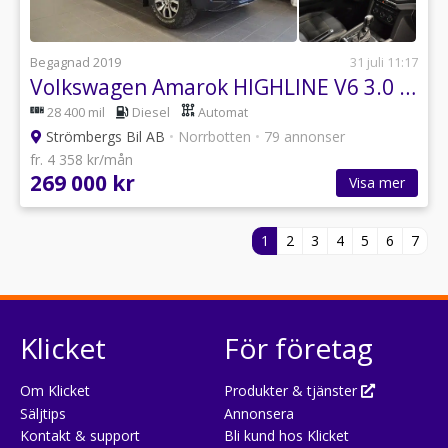
Begagnad 2019
31 juli 11:17
Volkswagen Amarok HIGHLINE V6 3.0 258hk 4M
28 400 mil
Diesel
Automat
Strömbergs Bil AB
•
Norrbotten
•
79 annonser
fr. 4 358 kr/mån
269 000 kr
Visa mer
1
2
3
4
5
6
7
Klicket
För företag
Om Klicket
Produkter & tjänster
Säljtips
Annonsera
Kontakt & support
Bli kund hos Klicket