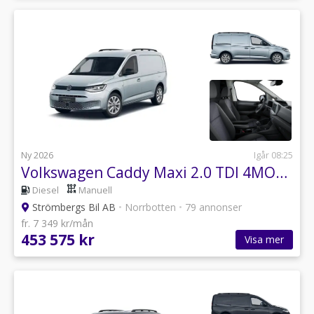
Ny 2026
Igår 08:25
Volkswagen Caddy Maxi 2.0 TDI 4MOTION
Diesel
Manuell
Strömbergs Bil AB
•
Norrbotten
•
79 annonser
fr. 7 349 kr/mån
453 575 kr
Visa mer