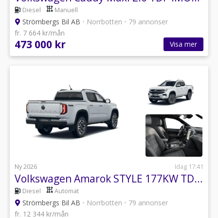
Diesel
Manuell
Strömbergs Bil AB
•
Norrbotten
•
79 annonser
fr. 7 664 kr/mån
473 000 kr
Visa mer
Ny 2026
Idag 17:41
Volkswagen Amarok STYLE 177KW TDI 4MOTION
Diesel
Automat
Strömbergs Bil AB
•
Norrbotten
•
79 annonser
fr. 12 344 kr/mån