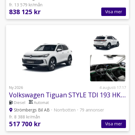
fr. 13 579 kr/mån
838 125 kr
Visa mer
Ny 2026
4 augusti 17:17
Volkswagen Tiguan STYLE TDI 193 HK DSG7 4M
Diesel
Automat
Strömbergs Bil AB
•
Norrbotten
•
79 annonser
fr. 8 388 kr/mån
517 700 kr
Visa mer