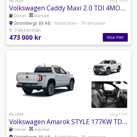
Ny 2026
Idag 18:09
Volkswagen Caddy Maxi 2.0 TDI 4MOTION
Diesel
Manuell
Strömbergs Bil AB
•
Norrbotten
•
79 annonser
fr. 7 664 kr/mån
473 000 kr
Visa mer
Ny 2026
Idag 17:41
Volkswagen Amarok STYLE 177KW TDI 4MOTION
Diesel
Automat
Strömbergs Bil AB
•
Norrbotten
•
79 annonser