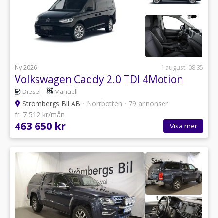
Ny 2026
1 augusti 08:35
Volkswagen Caddy 2.0 TDI 4Motion
Diesel
Manuell
Strömbergs Bil AB
•
Norrbotten
•
79 annonser
fr. 7 512 kr/mån
463 650 kr
Visa mer