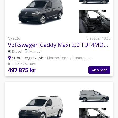
Ny 2026
5 augusti 18:28
Volkswagen Caddy Maxi 2.0 TDI 4MOTION
Diesel
Manuell
Strömbergs Bil AB
•
Norrbotten
•
79 annonser
fr. 8 067 kr/mån
497 875 kr
Visa mer