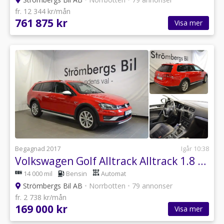
fr. 12 344 kr/mån
761 875 kr
Visa mer
Begagnad 2017
Igår 10:38
Volkswagen Golf Alltrack Alltrack 1.8 TSI 4Motion 180hk
14 000 mil
Bensin
Automat
Strömbergs Bil AB
•
Norrbotten
•
79 annonser
fr. 2 738 kr/mån
169 000 kr
Visa mer