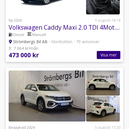
Ny 2026
5 augusti 18:18
Volkswagen Caddy Maxi 2.0 TDI 4Motion
Diesel
Manuell
Strömbergs Bil AB
•
Norrbotten
•
79 annonser
fr. 7 664 kr/mån
473 000 kr
Visa mer
Begagnad 2024
5 augusti 17:20