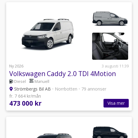
Ny 2026
3 augusti 11:39
Volkswagen Caddy 2.0 TDI 4Motion
Diesel
Manuell
Strömbergs Bil AB
•
Norrbotten
•
79 annonser
fr. 7 664 kr/mån
473 000 kr
Visa mer