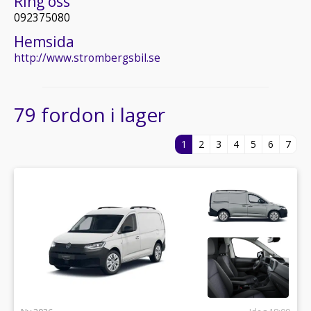
Ring oss
092375080
Hemsida
http://www.strombergsbil.se
79 fordon i lager
1
2
3
4
5
6
7