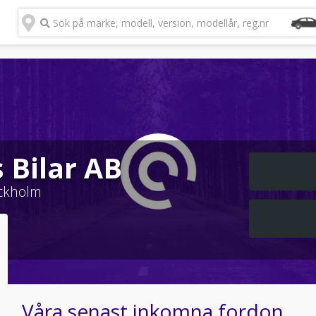
Sök på märke, modell, version, modellår, reg.nr
 Bilar AB
ckholm
Våra senast inkomna fordon