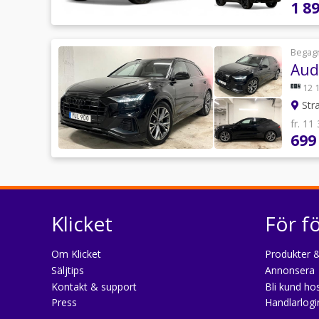
1 8
Begag
Aud
12 
Str
fr. 11
699
Klicket
För f
Om Klicket
Produkter &
Säljtips
Annonsera
Kontakt & support
Bli kund hos
Press
Handlarlogi