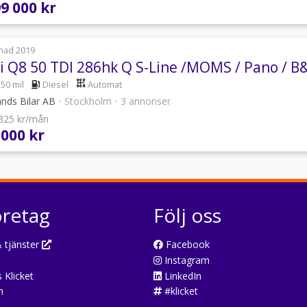
99 000 kr
nad 2019
i Q8 50 TDI 286hk Q S-Line /MOMS / Pano / B&
150 mil
Diesel
Automat
ands Bilar AB
•
Stockholm
•
3 annonser
 325 kr/mån
 000 kr
öretag
Följ oss
 tjänster
Facebook
Instagram
 Klicket
LinkedIn
n
#klicket