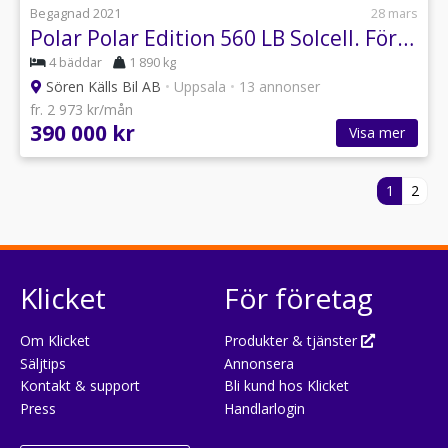
Begagnad 2021
28 mars
Polar Polar Edition 560 LB Solcell. Förtält. Markis.
4 bäddar
1 890 kg
Sören Källs Bil AB
•
Uppsala
•
13 annonser
fr. 2 973 kr/mån
390 000 kr
Visa mer
1
2
Klicket
För företag
Om Klicket
Produkter & tjänster
Säljtips
Annonsera
Kontakt & support
Bli kund hos Klicket
Press
Handlarlogin