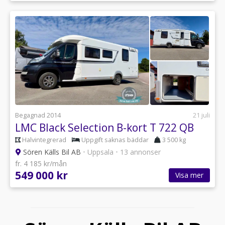
Begagnad 2014
21 juli
LMC Black Selection B-kort T 722 QB
Halvintegrerad
Uppgift saknas bäddar
3 500 kg
Sören Källs Bil AB
•
Uppsala
•
13 annonser
fr. 4 185 kr/mån
549 000 kr
Visa mer