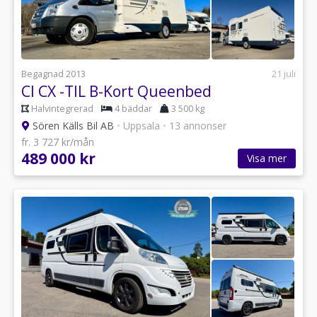
Begagnad 2013
21 juli
CI CX -TIL B-Kort Queenbed
Halvintegrerad
4 bäddar
3 500 kg
Sören Källs Bil AB
•
Uppsala
•
13 annonser
fr. 3 727 kr/mån
489 000 kr
Visa mer