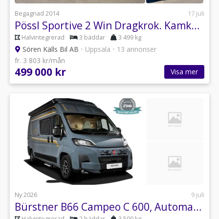
Begagnad 2014
17 juli
Pössl Sportive 2 Win Dragkrok. Kamkedja
Halvintegrerad
3 bäddar
3 499 kg
Sören Källs Bil AB
•
Uppsala
•
13 annonser
fr. 3 803 kr/mån
499 000 kr
Visa mer
Ny 2026
9 juli
Bürstner B66 Campeo C 600, Automat Finns hemma nu.
Halvintegrerad
2 bäddar
3 500 kg