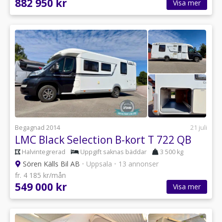
882 950 kr
Visa mer
Begagnad 2014
21 juli
LMC Black Selection B-kort T 722 QB
Halvintegrerad
Uppgift saknas bäddar
3 500 kg
Sören Källs Bil AB
•
Uppsala
•
13 annonser
fr. 4 185 kr/mån
549 000 kr
Visa mer