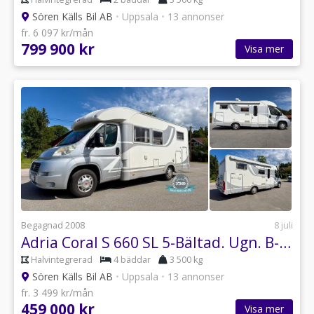
Sören Källs Bil AB
•
Uppsala
•
13 annonser
fr. 6 097 kr/mån
799 900 kr
Visa mer
Begagnad 2008
8 juli
Adria Coral S 660 SL 5-Bältad. Ugn. B-Körkort CORAL 660 SL
Halvintegrerad
4 bäddar
3 500 kg
Sören Källs Bil AB
•
Uppsala
•
13 annonser
fr. 3 499 kr/mån
459 000 kr
Visa mer