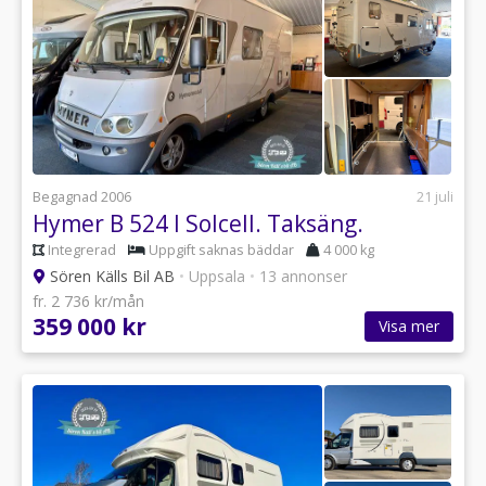
Begagnad 2006
21 juli
Hymer B 524 I Solcell. Taksäng.
Integrerad
Uppgift saknas bäddar
4 000 kg
Sören Källs Bil AB
•
Uppsala
•
13 annonser
fr. 2 736 kr/mån
359 000 kr
Visa mer