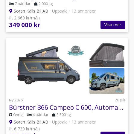
7 bäddar
2 000 kg
Sören Källs Bil AB
•
Uppsala
•
13 annonser
fr. 2 660 kr/mån
349 000 kr
Visa mer
Ny 2026
26 juli
Bürstner B66 Campeo C 600, Automat Pop Up
Övrigt
4 bäddar
3 500 kg
Sören Källs Bil AB
•
Uppsala
•
13 annonser
fr. 6 730 kr/mån