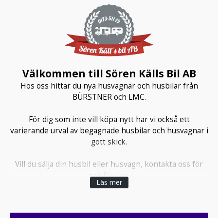
Välkommen till Sören Källs Bil AB
Hos oss hittar du nya husvagnar och husbilar från
BÜRSTNER och LMC.
För dig som inte vill köpa nytt har vi också ett
varierande urval av begagnade husbilar och husvagnar i
gott skick.
Vill du sälja din husbil eller husvagn, kontakta oss för
prisförslag.
Läs mer
Du hittar oss i Valö, cirka 2 mil väster om Östhammar i
norra Roslagen. 7 mil öster Uppsala,8 mil söder om