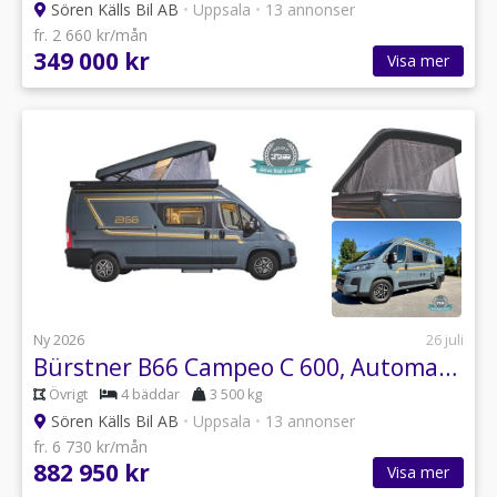
Sören Källs Bil AB
•
Uppsala
•
13 annonser
fr. 2 660 kr/mån
349 000 kr
Visa mer
Ny 2026
26 juli
Bürstner B66 Campeo C 600, Automat Pop Up
Övrigt
4 bäddar
3 500 kg
Sören Källs Bil AB
•
Uppsala
•
13 annonser
fr. 6 730 kr/mån
882 950 kr
Visa mer