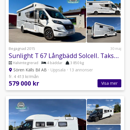
Begagnad 2015
30 maj
Sunlight T 67 Långbädd Solcell. Taksäng
Halvintegrerad
4 bäddar
3 850 kg
Sören Källs Bil AB
•
Uppsala
•
13 annonser
fr. 4 413 kr/mån
579 000 kr
Visa mer