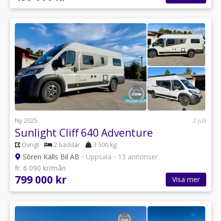
Ny 2025
2 juli
Sunlight Cliff 640 Adventure
Övrigt
2 bäddar
3 500 kg
Sören Källs Bil AB
•
Uppsala
•
13 annonser
fr. 6 090 kr/mån
799 000 kr
Visa mer