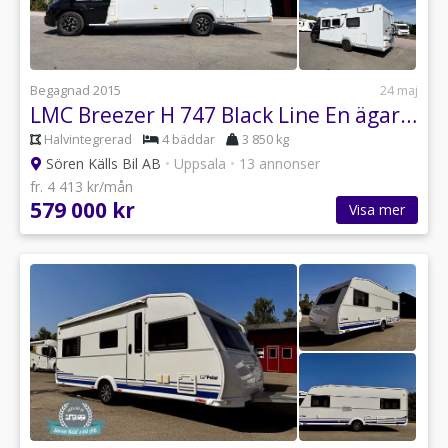
Begagnad 2015
24 maj
LMC Breezer H 747 Black Line En ägare.Alde.Taksäng.Långbädd
Halvintegrerad
4 bäddar
3 850 kg
Sören Källs Bil AB
•
Uppsala
•
13 annonser
fr. 4 413 kr/mån
579 000 kr
Visa mer