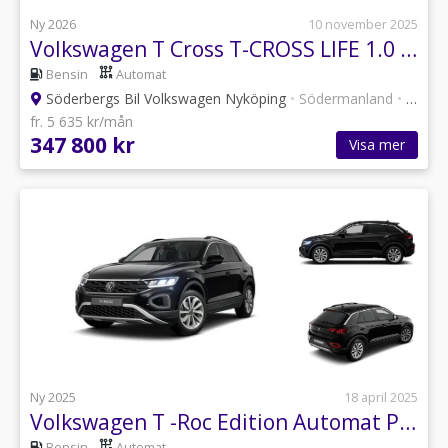
Ny 2026
10 november 2025
Volkswagen T Cross T-CROSS LIFE 1.0 TSI 115 HK DSG7
Bensin
Automat
Söderbergs Bil Volkswagen Nyköping
•
Södermanland
•
6 annonser
fr. 5 635 kr/mån
347 800 kr
Visa mer
Ny 2025
18 april 2025
Volkswagen T -Roc Edition Automat Privatleasing 3.295kr/mån
Bensin
Automat