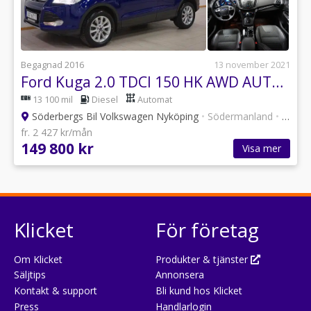
Begagnad 2016
13 november 2021
Ford Kuga 2.0 TDCI 150 HK AWD AUTOMAT
13 100 mil
Diesel
Automat
Söderbergs Bil Volkswagen Nyköping
•
Södermanland
•
6 annonser
fr. 2 427 kr/mån
149 800 kr
Visa mer
Klicket
För företag
Om Klicket
Produkter & tjänster
Säljtips
Annonsera
Kontakt & support
Bli kund hos Klicket
Press
Handlarlogin