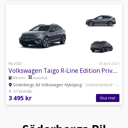
Ny 2025
18 april 2025
Volkswagen Taigo R-Line Edition Privatleasing 3.495kr/mån
Bensin
Automat
Söderbergs Bil Volkswagen Nyköping
•
Södermanland
•
6 annonser
fr. 57 kr/mån
3 495 kr
Visa mer