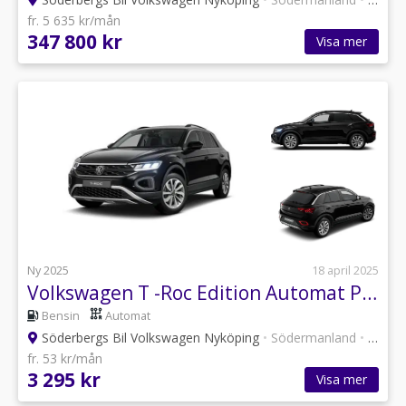
fr. 5 635 kr/mån
347 800 kr
Visa mer
Ny 2025
18 april 2025
Volkswagen T -Roc Edition Automat Privatleasing 3.295kr/mån
Bensin
Automat
Söderbergs Bil Volkswagen Nyköping
•
Södermanland
•
6 annonser
fr. 53 kr/mån
3 295 kr
Visa mer