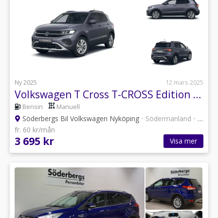
Ny 2025
12 mars 2025
Volkswagen T Cross T-CROSS Edition Privatleasing 3.695kr/mån
Bensin
Manuell
Söderbergs Bil Volkswagen Nyköping
•
Södermanland
•
6 annonser
fr. 60 kr/mån
3 695 kr
Visa mer