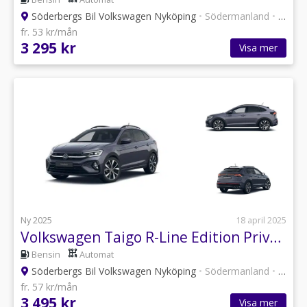
Söderbergs Bil Volkswagen Nyköping
•
Södermanland
•
6 annonser
fr. 53 kr/mån
3 295 kr
Visa mer
Ny 2025
18 april 2025
Volkswagen Taigo R-Line Edition Privatleasing 3.495kr/mån
Bensin
Automat
Söderbergs Bil Volkswagen Nyköping
•
Södermanland
•
6 annonser
fr. 57 kr/mån
3 495 kr
Visa mer