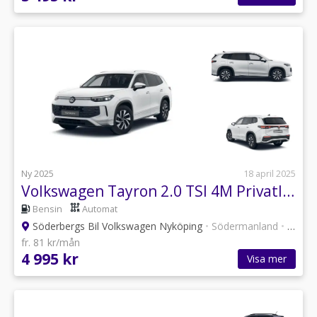
Ny 2025
18 april 2025
Volkswagen Tayron 2.0 TSI 4M Privatleasing 4.995kr/mån
Bensin
Automat
Söderbergs Bil Volkswagen Nyköping
•
Södermanland
•
6 annonser
fr. 81 kr/mån
4 995 kr
Visa mer