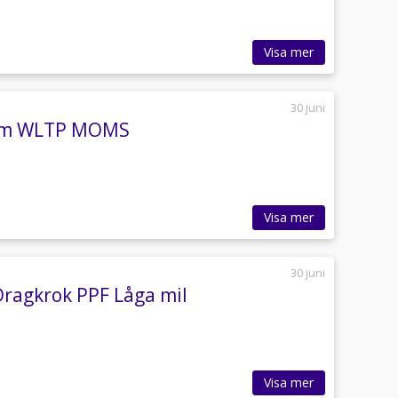
Visa mer
30 juni
1 km WLTP MOMS
Visa mer
30 juni
ragkrok PPF Låga mil
Visa mer