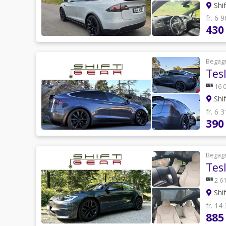
Shi
fr. 6 
430
Begag
Tes
16 
Shi
fr. 6 
390
Begag
Tes
2 61
Shi
fr. 14
885