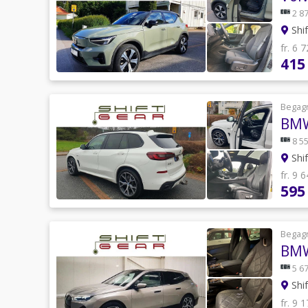
2 87
Shi
fr. 6 
415
Begag
BMW
8 55
Shi
fr. 9 
595
Begag
BMW
5 67
Shi
fr. 9 