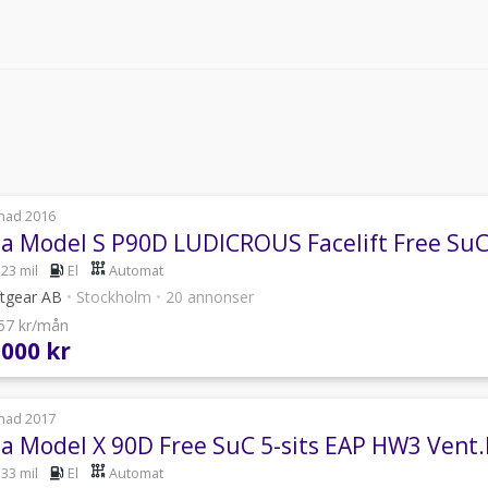
nad 2016
la Model S P90D LUDICROUS Facelift Free Su
123 mil
El
Automat
ftgear AB
•
Stockholm
•
20 annonser
157 kr/mån
 000 kr
nad 2017
la Model X 90D Free SuC 5-sits EAP HW3 Ven
533 mil
El
Automat