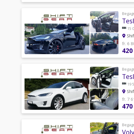
Begag
Tes
15 
Shi
fr. 6 
420
Begag
Tes
19 
Shi
fr. 7 
470
Begag
Vol