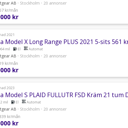
ftgear AB
•
Stockholm
•
20 annonser
967 kr/mån
 000 kr
nad 2021
la Model X Long Range PLUS 2021 5-sits 56
064 mil
El
Automat
ftgear AB
•
Stockholm
•
20 annonser
319 kr/mån
 000 kr
nad 2023
la Model S PLAID FULLUTR FSD Kräm 21 tum D
2 mil
El
Automat
ftgear AB
•
Stockholm
•
20 annonser
 339 kr/mån
 000 kr