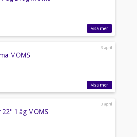
Visa mer
3 april
rama MOMS
Visa mer
3 april
er 22" 1 äg MOMS