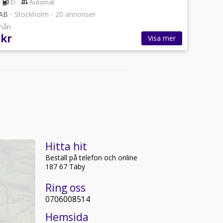
El
Automat
 AB
•
Stockholm
•
20 annonser
/mån
 kr
Visa mer
Hitta hit
Beställ på telefon och online
187 67 Täby
Ring oss
0706008514
Hemsida