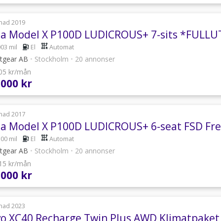
nad 2019
la Model X P100D LUDICROUS+ 7-sits *FULL
003 mil
El
Automat
ftgear AB
•
Stockholm
•
20 annonser
805 kr/mån
 000 kr
nad 2017
la Model X P100D LUDICROUS+ 6-seat FSD Fr
500 mil
El
Automat
ftgear AB
•
Stockholm
•
20 annonser
615 kr/mån
 000 kr
nad 2023
vo XC40 Recharge Twin Plus AWD Klimatpake