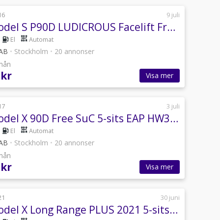
16
9 juli
Tesla Model S P90D LUDICROUS Facelift Free SuC CCS FULLUTR 2 ägare
El
Automat
 AB
•
Stockholm
•
20 annonser
/mån
 kr
Visa mer
17
3 juli
Tesla Model X 90D Free SuC 5-sits EAP HW3 Vent.läder MCU2 CCS Premium
El
Automat
 AB
•
Stockholm
•
20 annonser
/mån
 kr
Visa mer
21
30 juni
Tesla Model X Long Range PLUS 2021 5-sits 561 km WLTP MOMS