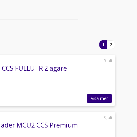
1
2
9 juli
C CCS FULLUTR 2 ägare
Visa mer
3 juli
t.läder MCU2 CCS Premium