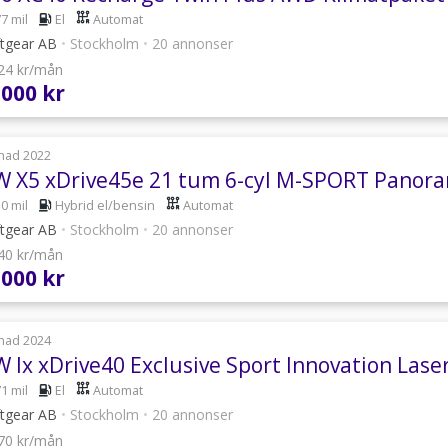
7 mil
El
Automat
ftgear AB
•
Stockholm
•
20 annonser
724 kr/mån
 000 kr
nad 2022
 X5 xDrive45e 21 tum 6-cyl M-SPORT Pano
0 mil
Hybrid el/bensin
Automat
ftgear AB
•
Stockholm
•
20 annonser
640 kr/mån
 000 kr
nad 2024
 Ix xDrive40 Exclusive Sport Innovation Las
1 mil
El
Automat
ftgear AB
•
Stockholm
•
20 annonser
170 kr/mån