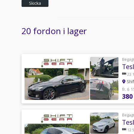
Skicka
20 fordon i lager
Begag
Tes
23 
Shi
fr. 6 
380
Begag
Tes
12 