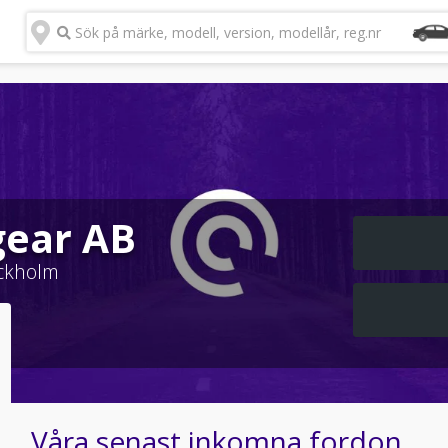
Sök på märke, modell, version, modellår, reg.nr
gear AB
ckholm
Våra senast inkomna fordon