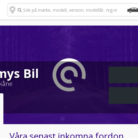
Sök på märke, modell, version, modellår, reg.nr
ys Bil
kåne
Våra senast inkomna fordon