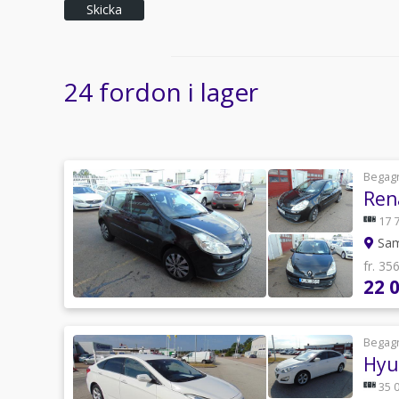
Skicka
24 fordon i lager
Begag
Ren
17 
Sam
fr. 35
22 
Begag
Hyu
35 