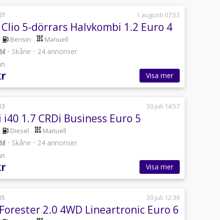
07
1 augusti 07:53
Clio 5-dörrars Halvkombi 1.2 Euro 4
Bensin
Manuell
il
•
Skåne
•
24 annonser
ån
kr
Visa mer
13
30 juli 14:57
 i40 1.7 CRDi Business Euro 5
Diesel
Manuell
il
•
Skåne
•
24 annonser
ån
kr
Visa mer
15
30 juli 12:36
Forester 2.0 4WD Lineartronic Euro 6