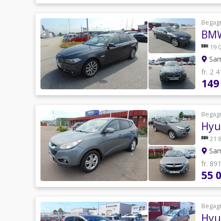
Begag
BMW
19 
Sam
fr. 2 
149
Begag
Hyu
21 
Sam
fr. 89
55 
Begag
Hyun