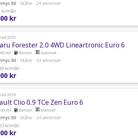
mys Bil
•
Skåne
•
24 annonser
9 kr/mån
000 kr
nad 2015
aru Forester 2.0 4WD Lineartronic Euro 6
000 mil
Bensin
Automat
mys Bil
•
Skåne
•
24 annonser
539 kr/mån
000 kr
nad 2019
ult Clio 0.9 TCe Zen Euro 6
500 mil
Bensin
Manuell
mys Bil
•
Skåne
•
24 annonser
053 kr/mån
000 kr