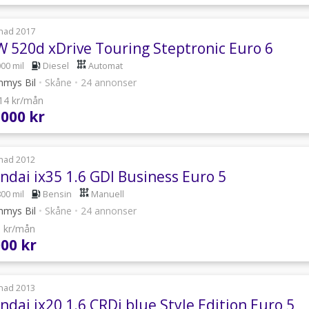
nad 2017
 520d xDrive Touring Steptronic Euro 6
000 mil
Diesel
Automat
mys Bil
•
Skåne
•
24 annonser
414 kr/mån
 000 kr
nad 2012
ndai ix35 1.6 GDI Business Euro 5
800 mil
Bensin
Manuell
mys Bil
•
Skåne
•
24 annonser
1 kr/mån
000 kr
nad 2013
dai ix20 1.6 CRDi blue Style Edition Euro 5