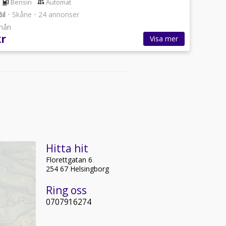
Bensin
Automat
il
•
Skåne
•
24 annonser
/mån
kr
Visa mer
Hitta hit
Florettgatan 6
254 67 Helsingborg
Ring oss
0707916274