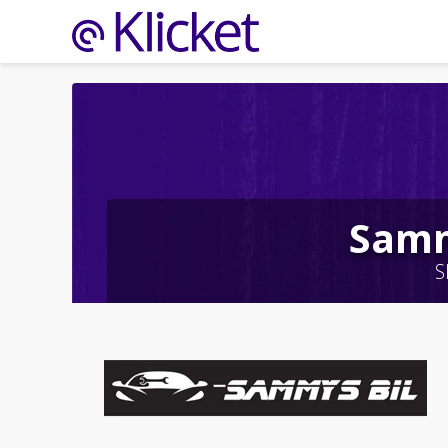
Samm
S