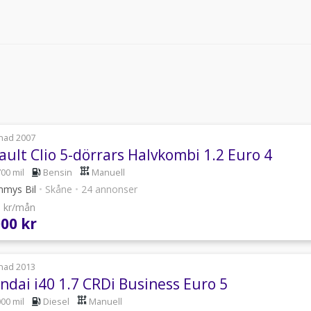
nad 2007
ault Clio 5-dörrars Halvkombi 1.2 Euro 4
700 mil
Bensin
Manuell
mys Bil
•
Skåne
•
24 annonser
6 kr/mån
000 kr
nad 2013
ndai i40 1.7 CRDi Business Euro 5
000 mil
Diesel
Manuell