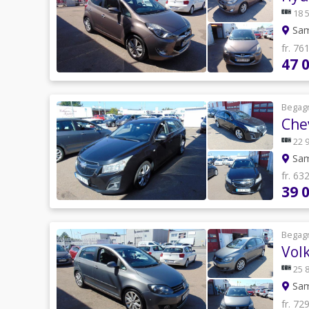
18 
Sam
fr. 76
47 
Begag
Che
22 
Sam
fr. 63
39 
Begag
Vol
25 
Sam
fr. 72