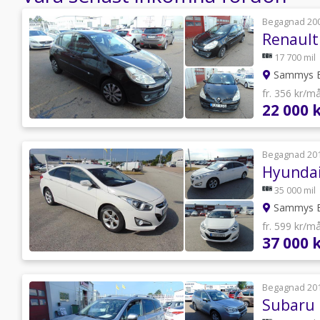
Begagnad 20
Renault 
17 700 mil
Sammys B
fr. 356 kr/m
22 000 
Begagnad 20
Hyundai
35 000 mil
Sammys B
fr. 599 kr/m
37 000 
Begagnad 20
Subaru 