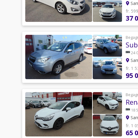
Sam
fr. 59
37 
Begag
Sub
24 
Sam
fr. 1 
95 
Begag
Rena
18 
Sam
fr. 1 
65 