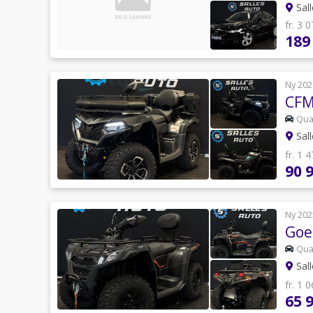
Sal
fr. 3 
189
Ny 202
CFM
Qu
Sal
fr. 1 
90 
Ny 202
Goe
Qu
Sal
fr. 1 
65 