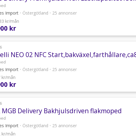
ped
les Import
•
Östergötland
•
25 annonser
133 kr/mån
900 kr
6
relli NEO 02 NFC Start,bakväxel,farthållare,c
ped
les Import
•
Östergötland
•
25 annonser
7 kr/mån
900 kr
6
 MGB Delivery Bakhjulsdriven flakmoped
ped
les Import
•
Östergötland
•
25 annonser
2 kr/mån