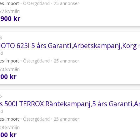
les Import
•
Östergötland
•
25 annonser
077 kr/mån
 900 kr
6
OTO 625l 5 års Garanti,Arbetskampanj,Korg +
ad
les Import
•
Östergötland
•
25 annonser
473 kr/mån
900 kr
5
s 500l TERROX Räntekampanj,5 års Garanti,A
ad
les Import
•
Östergötland
•
25 annonser
068 kr/mån
900 kr