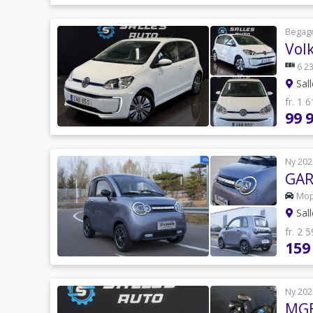
Begag
Vol
6 23
Sal
fr. 1 
99 
Ny 202
GAR
Mo
Sal
fr. 2 
159
Ny 202
MGB