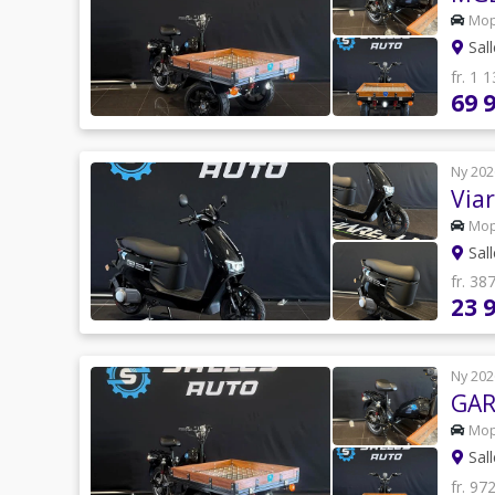
Mo
Sal
fr. 1 
69 
Ny 202
Via
Mo
Sal
fr. 38
23 
Ny 202
GAR
Mo
Sal
fr. 97