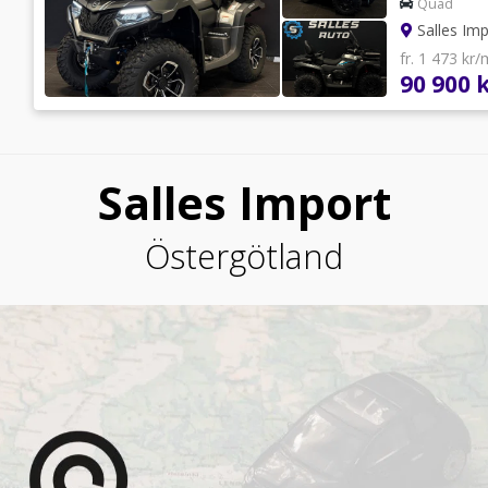
Quad
Salles Im
fr. 1 473 kr
90 900 
Salles Import
Östergötland