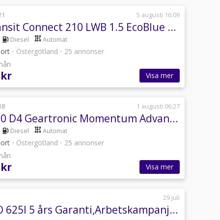
21
5 augusti 16:09
Ford Transit Connect 210 LWB 1.5 EcoBlue SelectShift Euro 6
Diesel
Automat
port
•
Östergötland
•
25 annonser
/mån
 kr
Visa mer
18
1 augusti 06:27
Volvo S90 D4 Geartronic Momentum Advanced Edition Euro 6
Diesel
Automat
port
•
Östergötland
•
25 annonser
/mån
 kr
Visa mer
29 juli
CFMOTO 625l 5 års Garanti,Arbetskampanj,Korg + Ruta på köpet.