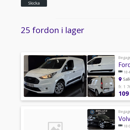
Skicka
25 fordon i lager
Begag
For
18 
Sal
fr. 1 
109
Begag
Vol
18 