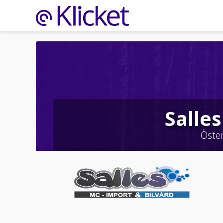
Salle
Öste