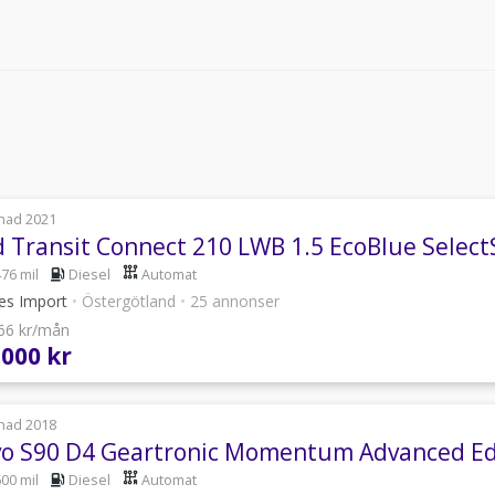
nad 2021
d Transit Connect 210 LWB 1.5 EcoBlue Select
476 mil
Diesel
Automat
les Import
•
Östergötland
•
25 annonser
766 kr/mån
 000 kr
nad 2018
vo S90 D4 Geartronic Momentum Advanced Edi
600 mil
Diesel
Automat