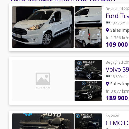
Begagnad 20
18 476 mil
Salles Im
fr. 1 766 kr
109 000
Begagnad 20
18 600 mil
Salles Im
fr. 3 077 kr
189 900
Ny 2026