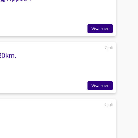
Visa mer
7 juli
a80km.
Visa mer
2 juli