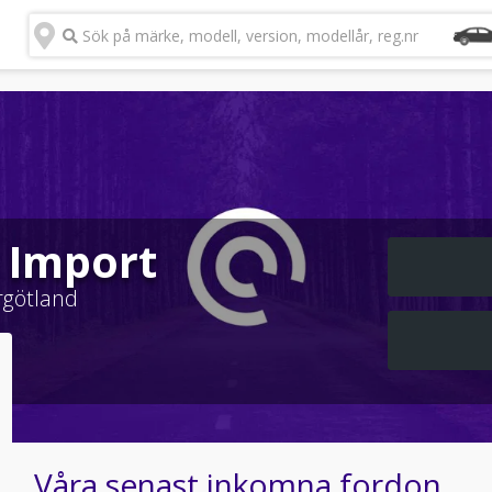
Sök på märke, modell, version, modellår, reg.nr
s Import
rgötland
Våra senast inkomna fordon