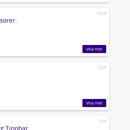
10 juli
sorer.
Visa mer
7 juli
Visa mer
7 juli
g,Tippbar.