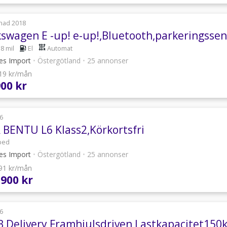
nad 2018
kswagen E -up! e-up!,Bluetooth,parkeringssen
8 mil
El
Automat
les Import
•
Östergötland
•
25 annonser
619 kr/mån
900 kr
6
 BENTU L6 Klass2,Körkortsfri
ped
les Import
•
Östergötland
•
25 annonser
591 kr/mån
 900 kr
6
 Delivery Framhjulsdriven Lastkapacitet150k