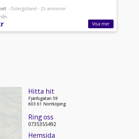
port
•
Östergötland
•
25 annonser
/mån
kr
Visa mer
Hitta hit
Fjärilsgatan 59
603 61 Norrköping
Ring oss
0735355492
Hemsida