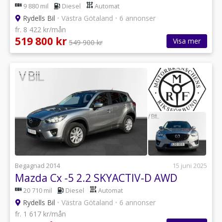
9 880 mil
Diesel
Automat
Rydells Bil
•
Västra Götaland
•
6 annonser
fr. 8 422 kr/mån
519 800 kr
Visa mer
549 900 kr
Begagnad 2014
15 juni 2025
Mazda Cx -5 2.2 SKYACTIV-D AWD
20 710 mil
Diesel
Automat
Rydells Bil
•
Västra Götaland
•
6 annonser
fr. 1 617 kr/mån