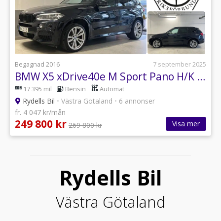
Begagnad 2016
7 september 2025
BMW X5 xDrive40e M Sport Pano H/K 360
17 395 mil
Bensin
Automat
Rydells Bil
•
Västra Götaland
•
6 annonser
fr. 4 047 kr/mån
249 800 kr
Visa mer
269 800 kr
Rydells Bil
Västra Götaland