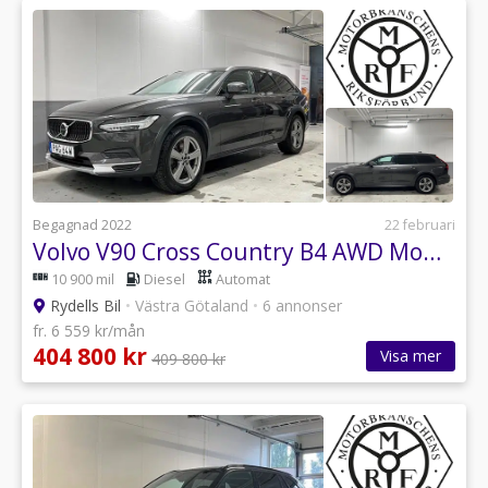
Begagnad 2022
22 februari
Volvo V90 Cross Country B4 AWD Momentum Skinn Teknik 360 Drag
10 900 mil
Diesel
Automat
Rydells Bil
•
Västra Götaland
•
6 annonser
fr. 6 559 kr/mån
404 800 kr
Visa mer
409 800 kr