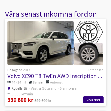
Vid intresse av att provköra våra bilar ber vi er vänligen
kontakta oss för tidsbokning för personlig visning
Våra senast inkomna fordon
genom mail eller telefon 0735730626.
Begagnad 2017
22 februari
Volvo XC90 T8 TwEn AWD Inscription 360 Pano Drag
14 424 mil
Bensin
Automat
Rydells Bil
•
Västra Götaland
•
6 annonser
fr. 5 505 kr/mån
339 800 kr
Visa mer
359 800 kr