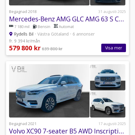
Begagnad 2018
31 augusti 2025
Mercedes-Benz AMG GLC AMG 63 S Coupé 4MATIC+ "SE SPEC"
7 180 mil
Bensin
Automat
Rydells Bil
•
Västra Götaland
•
6 annonser
fr. 9 394 kr/mån
579 800 kr
Visa mer
639 800 kr
Begagnad 2021
17 augusti 2025
Volvo XC90 7-seater B5 AWD Inscription SE SPEC