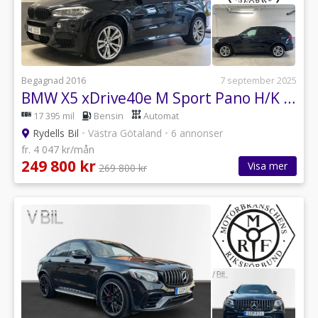
Begagnad 2016
7 september 2025
BMW X5 xDrive40e M Sport Pano H/K 360
17 395 mil
Bensin
Automat
Rydells Bil
•
Västra Götaland
•
6 annonser
fr. 4 047 kr/mån
249 800 kr
Visa mer
269 800 kr