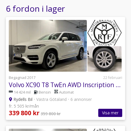
6 fordon i lager
Begagnad 2017
22 februari
Volvo XC90 T8 TwEn AWD Inscription 360 Pano Drag
14 424 mil
Bensin
Automat
Rydells Bil
•
Västra Götaland
•
6 annonser
fr. 5 505 kr/mån
339 800 kr
Visa mer
359 800 kr