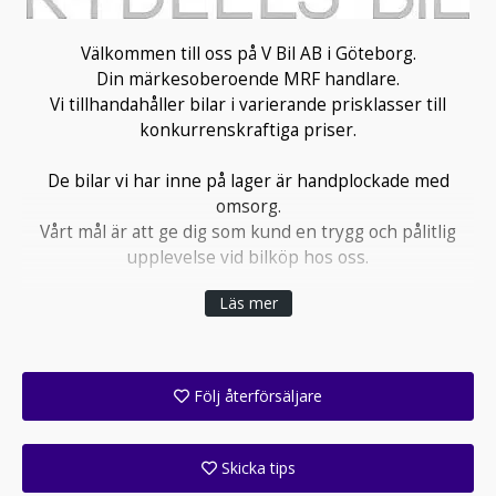
Välkommen till oss på V Bil AB i Göteborg.
Din märkesoberoende MRF handlare.
Vi tillhandahåller bilar i varierande prisklasser till
konkurrenskraftiga priser.
De bilar vi har inne på lager är handplockade med
omsorg.
Vårt mål är att ge dig som kund en trygg och pålitlig
upplevelse vid bilköp hos oss.
Läs mer
Genom vår samarbetspartner kan vi erbjuda
tilläggsgaranti på samtliga bilar.
Bilfinansiering ombesörjs med hjälp av Santander Bank.
Följ återförsäljare
Lån upp till 100.000:- kan vi erbjuda räntefritt.
Få ett e-postmeddelande när denna återförsäljare lagt upp en eller flera nya annonser i sitt lager!
För långväga kunder ordnar vi upphämtning.
Skicka tips
Ange din väns e-postadress för att skicka ett tips om denna återförsäljare.