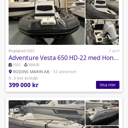
Begagnad 2022
2 april
Adventure Vesta 650 HD-22 med Honda DF 150 Vtec-22
2022
Ribbåt
RODINS MARIN AB
•
53 annonser
fr. 3 041 kr/mån
399 000 kr
Visa mer