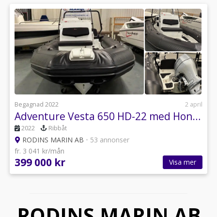
Begagnad 2022
2 april
Adventure Vesta 650 HD-22 med Honda DF 150 Vtec-22
2022
Ribbåt
RODINS MARIN AB
•
53 annonser
fr. 3 041 kr/mån
399 000 kr
Visa mer
RODINS MARIN AB