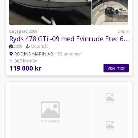
Begagnad 2009
2 april
Ryds 478 GTi -09 med Evinrude Etec 60 DSL -10
2009
Motorbåt
RODINS MARIN AB
•
53 annonser
fr. 907 kr/mån
119 000 kr
Visa mer