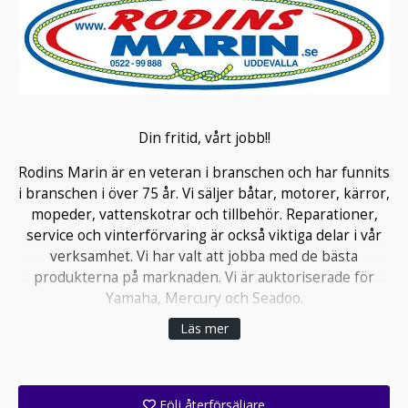
Din fritid, vårt jobb!!
Rodins Marin är en veteran i branschen och har funnits
i branschen i över 75 år. Vi säljer båtar, motorer, kärror,
mopeder, vattenskotrar och tillbehör. Reparationer,
service och vinterförvaring är också viktiga delar i vår
verksamhet. Vi har valt att jobba med de bästa
produkterna på marknaden. Vi är auktoriserade för
Yamaha, Mercury och Seadoo.
Läs mer
Vår personal går kontinuerligt på kurser för att följa
med i utvecklingen och ligga steget före våra kunders
behov. Lokalerna är väl anpassade till verksamheten,
här finns både utställningslokal, tillbehörsbutik och
Följ återförsäljare