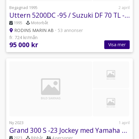
Begagnad 1995
2 april
Uttern 5200DC -95 / Suzuki DF 70 TL -08
1995
Motorbåt
RODINS MARIN AB
•
53 annonser
fr. 724 kr/mån
95 000 kr
Visa mer
Ny 2023
1 april
Grand 300 S -23 Jockey med Yamaha F9.9JES -25
2023
Ribbåt
4 personer