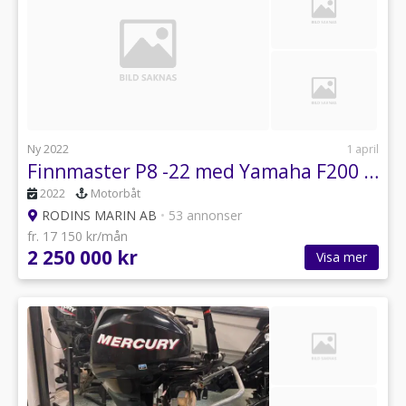
Ny 2022
1 april
Finnmaster P8 -22 med Yamaha F200 XCA x2 -25
2022
Motorbåt
RODINS MARIN AB
•
53 annonser
fr. 17 150 kr/mån
2 250 000 kr
Visa mer