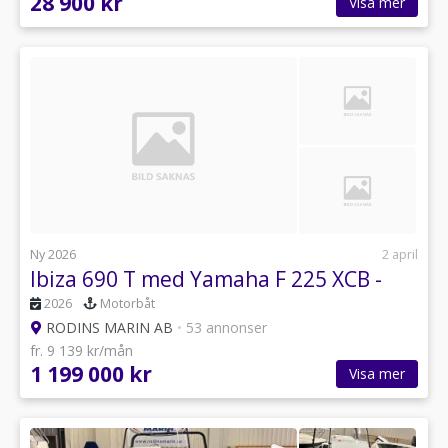
28 900 kr
Visa mer
Ny 2026
2 april
Ibiza 690 T med Yamaha F 225 XCB -
2026
Motorbåt
RODINS MARIN AB
•
53 annonser
fr. 9 139 kr/mån
1 199 000 kr
Visa mer