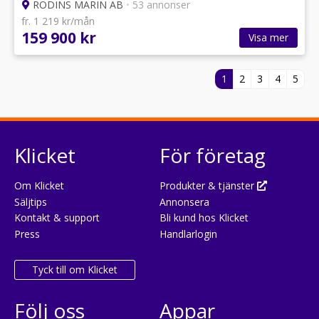
RODINS MARIN AB
•
53 annonser
fr. 1 219 kr/mån
159 900 kr
Visa mer
1
2
3
4
5
Klicket
För företag
Om Klicket
Produkter & tjänster
Säljtips
Annonsera
Kontakt & support
Bli kund hos Klicket
Press
Handlarlogin
Tyck till om Klicket
Följ oss
Appar