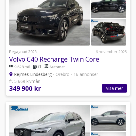
Begagnad 2023
6 november 2025
Volvo C40 Recharge Twin Core
9 628 mil
El
Automat
Rejmes Lindesberg
•
Örebro
•
16 annonser
fr. 5 669 kr/mån
349 900 kr
Visa mer