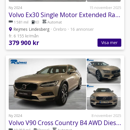
Ny 2024
15 november 2025
Volvo Ex30 Single Motor Extended Range Ultra
1 581 mil
El
Automat
Rejmes Lindesberg
•
Örebro
•
16 annonser
fr. 6 155 kr/mån
379 900 kr
Visa mer
Ny 2024
8 november 2025
Volvo V90 Cross Country B4 AWD Diesel Core