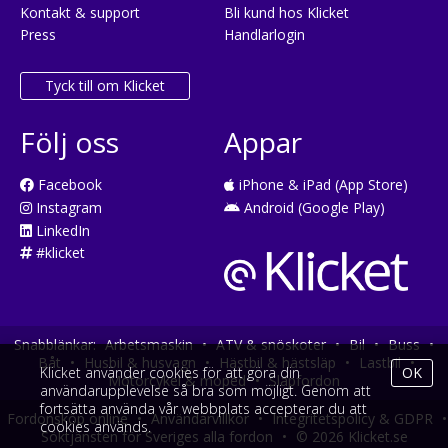
Kontakt & support
Bli kund hos Klicket
Press
Handlarlogin
Tyck till om Klicket
Följ oss
Appar
Facebook
iPhone & iPad (App Store)
Instagram
Android (Google Play)
LinkedIn
#klicket
Snabblänkar:
Arbetsmaskin
•
ATV & snöskoter
•
Bil
•
Buss
•
Båt
•
Husbil & husvagn
•
Hästbil & hästsläp
•
Lastbil
•
Klicket använder cookies för att göra din
OK
Motorcykel & moped
•
Släpfordon
användarupplevelse så bra som möjligt. Genom att
fortsätta använda vår webbplats accepterar du att
Fordonsköp online
•
Användarvillkor
•
Integritetspolicy & GDPR
•
cookies används.
Söktjänsten för Sveriges alla fordon
•
© 2026 Klicket.se