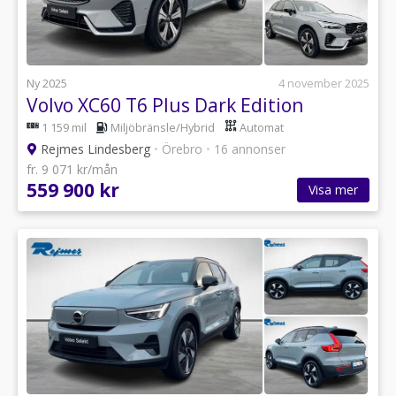
Ny 2025
4 november 2025
Volvo XC60 T6 Plus Dark Edition
1 159 mil
Miljöbränsle/Hybrid
Automat
Rejmes Lindesberg
•
Örebro
•
16 annonser
fr. 9 071 kr/mån
559 900 kr
Visa mer