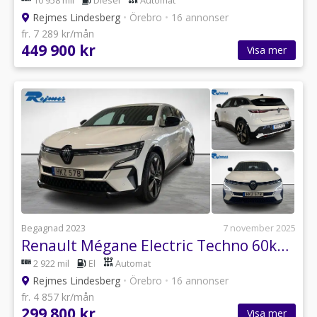
10 958 mil
Diesel
Automat
Rejmes Lindesberg
•
Örebro
•
16 annonser
fr. 7 289 kr/mån
449 900 kr
Visa mer
Begagnad 2023
7 november 2025
Renault Mégane Electric Techno 60kWh/220hk
2 922 mil
El
Automat
Rejmes Lindesberg
•
Örebro
•
16 annonser
fr. 4 857 kr/mån
299 800 kr
Visa mer