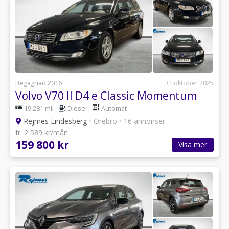
Begagnad 2016
31 oktober 2025
Volvo V70 II D4 e Classic Momentum
19 281 mil
Diesel
Automat
Rejmes Lindesberg
•
Örebro
•
16 annonser
fr. 2 589 kr/mån
159 800 kr
Visa mer