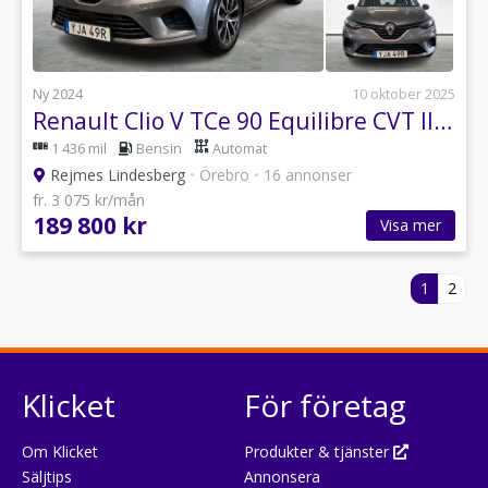
Ny 2024
10 oktober 2025
Renault Clio V TCe 90 Equilibre CVT II 5-d
1 436 mil
Bensin
Automat
Rejmes Lindesberg
•
Örebro
•
16 annonser
fr. 3 075 kr/mån
189 800 kr
Visa mer
1
2
Klicket
För företag
Om Klicket
Produkter & tjänster
Säljtips
Annonsera