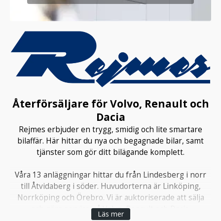
Återförsäljare för Volvo, Renault och
Dacia
Rejmes erbjuder en trygg, smidig och lite smartare
bilaffär. Här hittar du nya och begagnade bilar, samt
tjänster som gör ditt bilägande komplett.
Våra 13 anläggningar hittar du från Lindesberg i norr
till Åtvidaberg i söder. Huvudorterna är Linköping,
Norrköping och Örebro. Vi är auktoriserade att sälja
och göra service på Volvo, Renault och Dacia.
Läs mer
Verkstäderna är även auktoriserade att göra service på