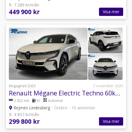
fr. 7 289 kr/mån
449 900 kr
Visa mer
Begagnad 2023
7 november 2025
Renault Mégane Electric Techno 60kWh/220hk
2 922 mil
El
Automat
Rejmes Lindesberg
•
Örebro
•
16 annonser
fr. 4 857 kr/mån
299 800 kr
Visa mer