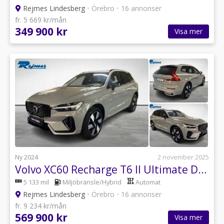
Rejmes Lindesberg
•
Örebro
•
16 annonser
fr. 5 669 kr/mån
349 900 kr
Visa mer
Ny 2024
2 november 2025
Volvo XC60 Recharge T6 II Ultimate Dark
5 133 mil
Miljöbränsle/Hybrid
Automat
Rejmes Lindesberg
•
Örebro
•
16 annonser
fr. 9 234 kr/mån
569 900 kr
Visa mer