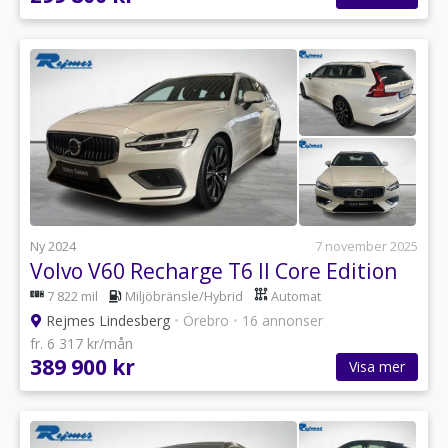
Ny 2024
7 november 2025
Volvo V60 Recharge T6 II Core Edition
7 822 mil
Miljöbränsle/Hybrid
Automat
Rejmes Lindesberg
•
Örebro
•
16 annonser
fr. 6 317 kr/mån
389 900 kr
Visa mer