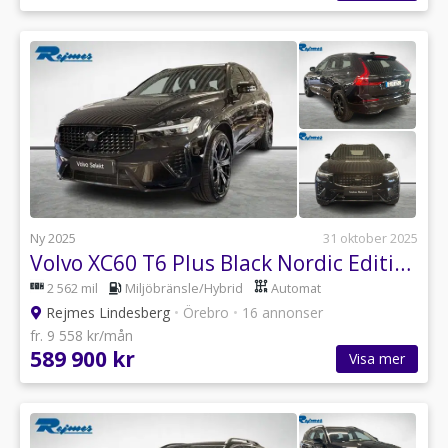
Ny 2025
31 oktober 2025
Volvo XC60 T6 Plus Black Nordic Edition
2 562 mil
Miljöbränsle/Hybrid
Automat
Rejmes Lindesberg
•
Örebro
•
16 annonser
fr. 9 558 kr/mån
589 900 kr
Visa mer