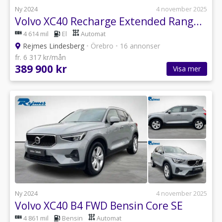
Ny 2024
4 november 2025
Volvo XC40 Recharge Extended Range Core SE
4 614 mil
El
Automat
Rejmes Lindesberg
•
Örebro
•
16 annonser
fr. 6 317 kr/mån
389 900 kr
Visa mer
Ny 2024
4 november 2025
Volvo XC40 B4 FWD Bensin Core SE
4 861 mil
Bensin
Automat