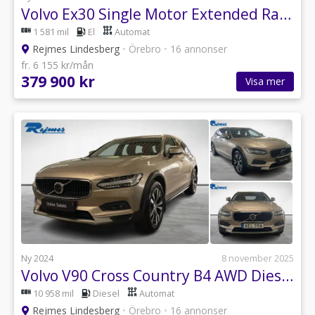
Volvo Ex30 Single Motor Extended Range Ultra
1 581 mil
El
Automat
Rejmes Lindesberg
•
Örebro
•
16 annonser
fr. 6 155 kr/mån
379 900 kr
Visa mer
Ny 2024
8 november 2025
Volvo V90 Cross Country B4 AWD Diesel Core
10 958 mil
Diesel
Automat
Rejmes Lindesberg
•
Örebro
•
16 annonser