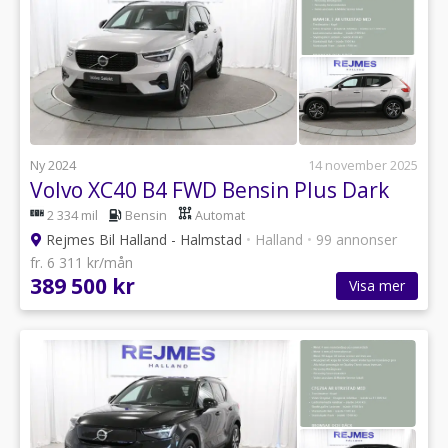
Ny 2024
14 november 2025
Volvo XC40 B4 FWD Bensin Plus Dark
2 334 mil
Bensin
Automat
Rejmes Bil Halland - Halmstad
•
Halland
•
99 annonser
fr. 6 311 kr/mån
389 500 kr
Visa mer