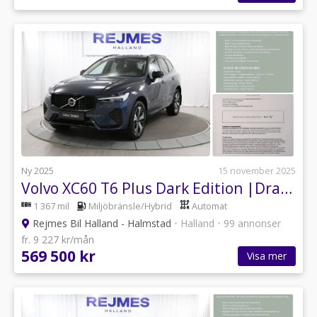
Ny 2025
15 november 2025
Volvo XC60 T6 Plus Dark Edition |Drag |360° |Läder |Elstol |
1 367 mil
Miljöbränsle/Hybrid
Automat
Rejmes Bil Halland - Halmstad
•
Halland
•
99 annonser
fr. 9 227 kr/mån
569 500 kr
Visa mer