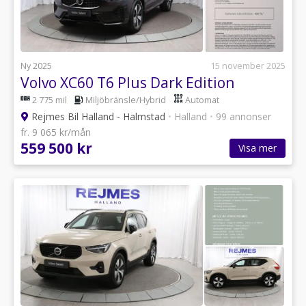
Ny 2025
15 november 2025
Volvo XC60 T6 Plus Dark Edition
2 775 mil
Miljöbränsle/Hybrid
Automat
Rejmes Bil Halland - Halmstad
•
Halland
•
99 annonser
fr. 9 065 kr/mån
559 500 kr
Visa mer