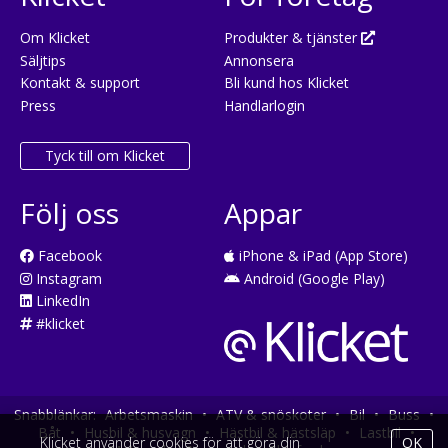
Om Klicket
Produkter & tjänster
Säljtips
Annonsera
Kontakt & support
Bli kund hos Klicket
Press
Handlarlogin
Tyck till om Klicket
Följ oss
Appar
Facebook
iPhone & iPad (App Store)
Instagram
Android (Google Play)
LinkedIn
#klicket
Snabblänkar:
Arbetsmaskin
•
ATV & snöskoter
•
Bil
•
Buss
•
Båt
•
Husbil & husvagn
•
Hästbil & hästsläp
•
Lastbil
•
Klicket använder cookies för att göra din
OK