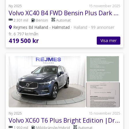
Ny 2025
15 november 2025
Volvo XC40 B4 FWD Bensin Plus Dark |Drag |Kamera |Elstol
2 301 mil
Bensin
Automat
Rejmes Bil Halland - Halmstad
•
Halland
•
99 annonser
fr. 6 797 kr/mån
419 500 kr
Visa mer
Ny 2025
15 november 2025
Volvo XC60 T6 Plus Bright Edition |Drag |360° |Läder |Elstol
1 950 mil
Miljöbränsle/Hybrid
Automat