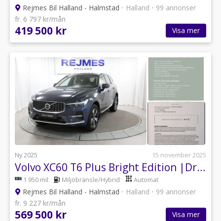
Rejmes Bil Halland - Halmstad
•
Halland
•
99 annonser
fr. 6 797 kr/mån
419 500 kr
Visa mer
Ny 2025
15 november 2025
Volvo XC60 T6 Plus Bright Edition |Drag |360° |Läder |Elstol
1 950 mil
Miljöbränsle/Hybrid
Automat
Rejmes Bil Halland - Halmstad
•
Halland
•
99 annonser
fr. 9 227 kr/mån
569 500 kr
Visa mer