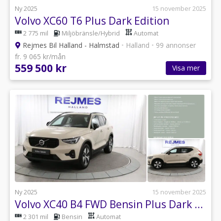
Ny 2025
15 november 2025
Volvo XC60 T6 Plus Dark Edition
2 775 mil
Miljöbränsle/Hybrid
Automat
Rejmes Bil Halland - Halmstad
•
Halland
•
99 annonser
fr. 9 065 kr/mån
559 500 kr
Visa mer
Ny 2025
15 november 2025
Volvo XC40 B4 FWD Bensin Plus Dark |Drag |Kamera |Elstol
2 301 mil
Bensin
Automat