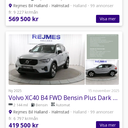
Rejmes Bil Halland - Halmstad
•
Halland
•
99 annonser
fr. 9 227 kr/mån
569 500 kr
Visa mer
Ny 2025
15 november 2025
Volvo XC40 B4 FWD Bensin Plus Dark |Drag |Kamera |Elstol
2 144 mil
Bensin
Automat
Rejmes Bil Halland - Halmstad
•
Halland
•
99 annonser
fr. 6 797 kr/mån
419 500 kr
Visa mer