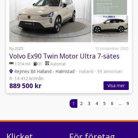
Ny 2025
12 november 2025
Volvo Ex90 Twin Motor Ultra 7-sätes
1 014 mil
El
Automat
Rejmes Bil Halland - Halmstad
•
Halland
•
99 annonser
fr. 14 412 kr/mån
889 500 kr
Visa mer
1
2
3
4
5
6
...
9
Klicket
För företag