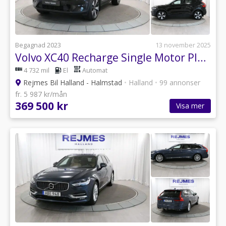
Begagnad 2023
13 november 2025
Volvo XC40 Recharge Single Motor Plus Edition
4 732 mil
El
Automat
Rejmes Bil Halland - Halmstad
•
Halland
•
99 annonser
fr. 5 987 kr/mån
369 500 kr
Visa mer