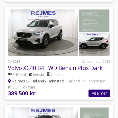
Ny 2024
12 november 2025
Volvo XC40 B4 FWD Bensin Plus Dark
2 452 mil
Bensin
Automat
Rejmes Bil Halland - Halmstad
•
Halland
•
99 annonser
fr. 6 311 kr/mån
389 500 kr
Visa mer