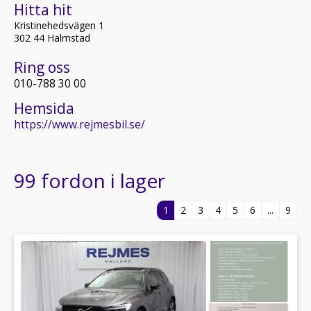
Hitta hit
Kristinehedsvägen 1
302 44 Halmstad
Ring oss
010-788 30 00
Hemsida
https://www.rejmesbil.se/
99 fordon i lager
1
2
3
4
5
6
...
9