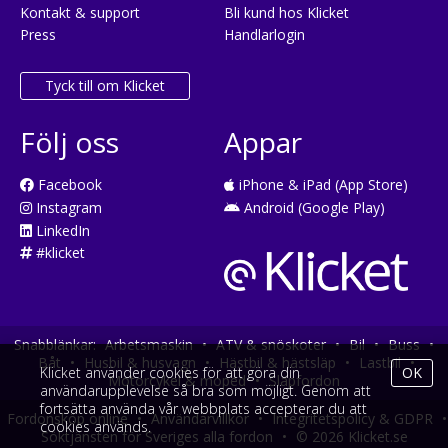
Kontakt & support
Bli kund hos Klicket
Press
Handlarlogin
Tyck till om Klicket
Följ oss
Appar
Facebook
iPhone & iPad (App Store)
Instagram
Android (Google Play)
LinkedIn
#klicket
Snabblänkar:
Arbetsmaskin
•
ATV & snöskoter
•
Bil
•
Buss
•
Båt
•
Husbil & husvagn
•
Hästbil & hästsläp
•
Lastbil
•
Klicket använder cookies för att göra din
OK
Motorcykel & moped
•
Släpfordon
användarupplevelse så bra som möjligt. Genom att
fortsätta använda vår webbplats accepterar du att
Fordonsköp online
•
Användarvillkor
•
Integritetspolicy & GDPR
•
cookies används.
Söktjänsten för Sveriges alla fordon
•
© 2026 Klicket.se