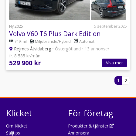
Ny 2025
5 september 2025
Volvo V60 T6 Plus Dark Edition
749 mil
Miljöbränsle/Hybrid
Automat
Rejmes Åtvidaberg
•
Östergötland
•
13 annonser
fr. 8 585 kr/mån
529 900 kr
Visa mer
1
2
Klicket
För företag
Om Klicket
Produkter & tjänster
Säljtips
Annonsera