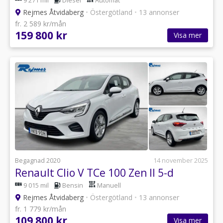
9 271 mil
Diesel
Automat
Rejmes Åtvidaberg
•
Östergötland
•
13 annonser
fr. 2 589 kr/mån
159 800 kr
Visa mer
Begagnad 2020
14 november 2025
Renault Clio V TCe 100 Zen II 5-d
9 015 mil
Bensin
Manuell
Rejmes Åtvidaberg
•
Östergötland
•
13 annonser
fr. 1 779 kr/mån
109 800 kr
Visa mer