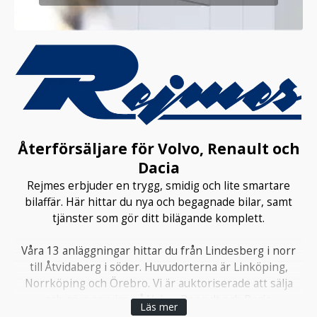
Återförsäljare för Volvo, Renault och
Dacia
Rejmes erbjuder en trygg, smidig och lite smartare
bilaffär. Här hittar du nya och begagnade bilar, samt
tjänster som gör ditt bilägande komplett.
Våra 13 anläggningar hittar du från Lindesberg i norr
till Åtvidaberg i söder. Huvudorterna är Linköping,
Norrköping och Örebro. Vi är auktoriserade att sälja
och göra service på Volvo, Renault och Dacia.
Läs mer
Verkstäderna är även auktoriserade att göra service på