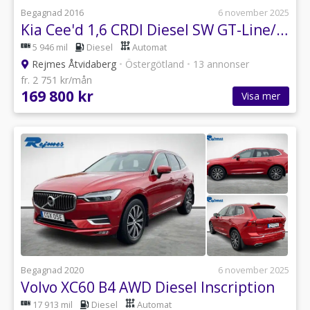
Begagnad 2016
6 november 2025
Kia Cee'd 1,6 CRDI Diesel SW GT-Line/S&Vhjul
5 946 mil
Diesel
Automat
Rejmes Åtvidaberg
•
Östergötland
•
13 annonser
fr. 2 751 kr/mån
169 800 kr
Visa mer
Begagnad 2020
6 november 2025
Volvo XC60 B4 AWD Diesel Inscription
17 913 mil
Diesel
Automat