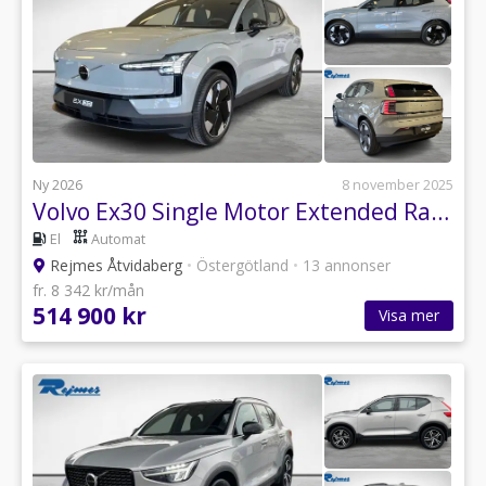
Ny 2026
8 november 2025
Volvo Ex30 Single Motor Extended Range Plus
El
Automat
Rejmes Åtvidaberg
•
Östergötland
•
13 annonser
fr. 8 342 kr/mån
514 900 kr
Visa mer