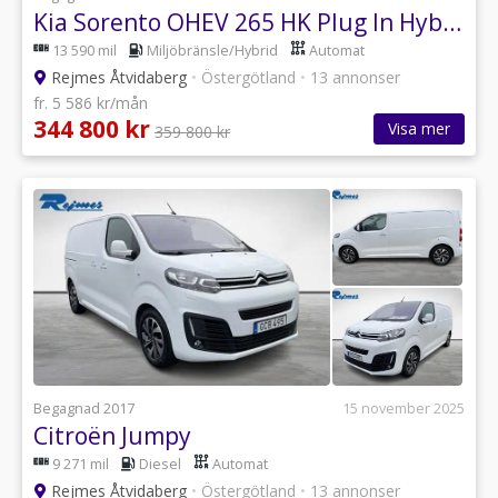
Kia Sorento OHEV 265 HK Plug In Hybrid S&V hjul
13 590 mil
Miljöbränsle/Hybrid
Automat
Rejmes Åtvidaberg
•
Östergötland
•
13 annonser
fr. 5 586 kr/mån
344 800 kr
Visa mer
359 800 kr
Begagnad 2017
15 november 2025
Citroën Jumpy
9 271 mil
Diesel
Automat
Rejmes Åtvidaberg
•
Östergötland
•
13 annonser