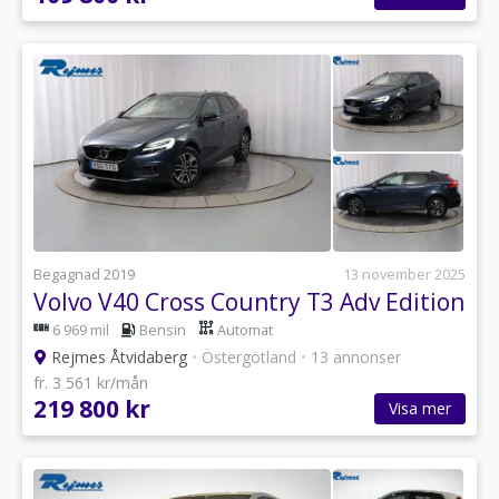
Begagnad 2019
13 november 2025
Volvo V40 Cross Country T3 Adv Edition
6 969 mil
Bensin
Automat
Rejmes Åtvidaberg
•
Östergötland
•
13 annonser
fr. 3 561 kr/mån
219 800 kr
Visa mer