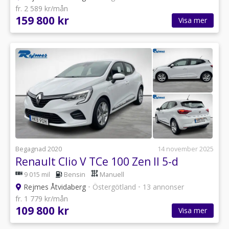
fr. 2 589 kr/mån
159 800 kr
Visa mer
Begagnad 2020
14 november 2025
Renault Clio V TCe 100 Zen II 5-d
9 015 mil
Bensin
Manuell
Rejmes Åtvidaberg
•
Östergötland
•
13 annonser
fr. 1 779 kr/mån
109 800 kr
Visa mer