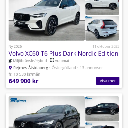
Ny 2026
11 oktober 2025
Volvo XC60 T6 Plus Dark Nordic Edition
Miljöbränsle/Hybrid
Automat
Rejmes Åtvidaberg
•
Östergötland
•
13 annonser
fr. 10 530 kr/mån
649 900 kr
Visa mer