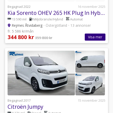
Begagnad 2022
16 november 2025
Kia Sorento OHEV 265 HK Plug In Hybrid S&V hjul
13 590 mil
Miljöbränsle/Hybrid
Automat
Rejmes Åtvidaberg
•
Östergötland
•
13 annonser
fr. 5 586 kr/mån
344 800 kr
Visa mer
359 800 kr
Begagnad 2017
15 november 2025
Citroën Jumpy