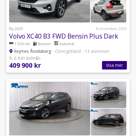
Ny 2025
8 november 2025
Volvo XC40 B3 FWD Bensin Plus Dark
1 529 mil
Bensin
Automat
Rejmes Åtvidaberg
•
Östergötland
•
13 annonser
fr. 6 641 kr/mån
409 900 kr
Visa mer