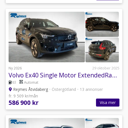
Ny 2026
29 oktober 2025
Volvo Ex40 Single Motor ExtendedRange Plus SE
El
Automat
Rejmes Åtvidaberg
•
Östergötland
•
13 annonser
fr. 9 509 kr/mån
586 900 kr
Visa mer