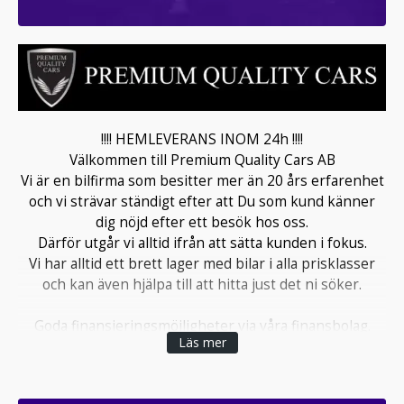
!!!! HEMLEVERANS INOM 24h !!!!
Välkommen till Premium Quality Cars AB
Vi är en bilfirma som besitter mer än 20 års erfarenhet
och vi strävar ständigt efter att Du som kund känner
dig nöjd efter ett besök hos oss.
Därför utgår vi alltid ifrån att sätta kunden i fokus.
Vi har alltid ett brett lager med bilar i alla prisklasser
och kan även hjälpa till att hitta just det ni söker.
Goda finansieringsmöjligheter via våra finansbolag.
Läs mer
Avbetalning med 0kr kontant kan ordnas.
Möjlighet till inbyte av såväl din bil som din motorcykel.
Vi erbjuder garantier på samtliga bilar, upp till 24-