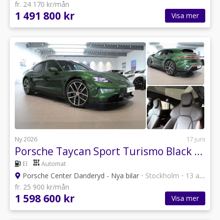
fr. 24 170 kr/mån
1 491 800 kr
Visa mer
Ny 2026
17 juni
Porsche Taycan Sport Turismo Black Edition
El
Automat
Porsche Center Danderyd - Nya bilar
•
Stockholm
•
13 annonser
fr. 25 900 kr/mån
1 598 600 kr
Visa mer