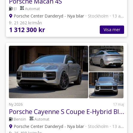
Porsche Macan 4S
El
Automat
Porsche Center Danderyd - Nya bilar
•
Stockholm
•
13 annonser
fr. 21 262 kr/mån
1 312 300 kr
Visa mer
Ny 2026
17 maj
Porsche Cayenne S Coupe E-Hybrid Black Edition
Bensin
Automat
Porsche Center Danderyd - Nya bilar
•
Stockholm
•
13 annonser