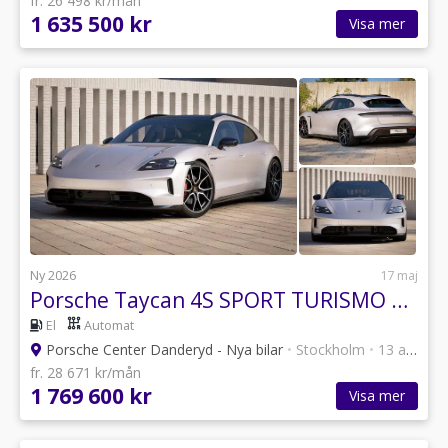
fr. 26 498 kr/mån
1 635 500 kr
Visa mer
Ny 2026
17 maj
Porsche Taycan 4S SPORT TURISMO BLACK EDITI
El
Automat
Porsche Center Danderyd - Nya bilar
•
Stockholm
•
13 annonser
fr. 28 671 kr/mån
1 769 600 kr
Visa mer