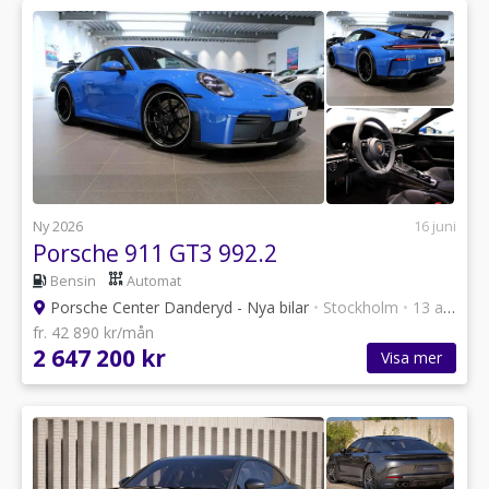
Ny 2026
16 juni
Porsche 911 GT3 992.2
Bensin
Automat
Porsche Center Danderyd - Nya bilar
•
Stockholm
•
13 annonser
fr. 42 890 kr/mån
2 647 200 kr
Visa mer