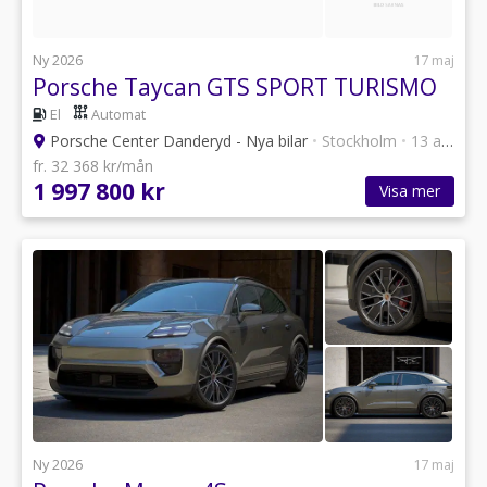
Ny 2026
17 maj
Porsche Taycan GTS SPORT TURISMO
El
Automat
Porsche Center Danderyd - Nya bilar
•
Stockholm
•
13 annonser
fr. 32 368 kr/mån
1 997 800 kr
Visa mer
Ny 2026
17 maj