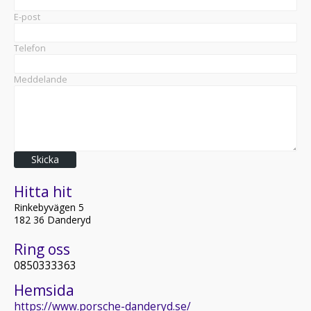
E-post
Telefon
Meddelande
Skicka
Hitta hit
Rinkebyvägen 5
182 36 Danderyd
Ring oss
0850333363
Hemsida
https://www.porsche-danderyd.se/