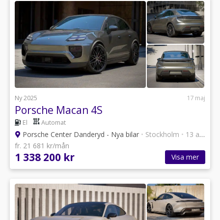
Ny 2025
17 maj
Porsche Macan 4S
El
Automat
Porsche Center Danderyd - Nya bilar
•
Stockholm
•
13 annonser
fr. 21 681 kr/mån
1 338 200 kr
Visa mer