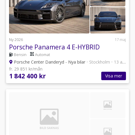
Ny 2026
17 maj
Porsche Panamera 4 E-HYBRID
Bensin
Automat
Porsche Center Danderyd - Nya bilar
•
Stockholm
•
13 annonser
fr. 29 851 kr/mån
1 842 400 kr
Visa mer