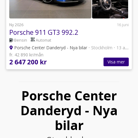
Ny 2026
16 juni
Porsche 911 GT3 992.2
Bensin
Automat
Porsche Center Danderyd - Nya bilar
•
Stockholm
•
13 annonser
fr. 42 890 kr/mån
2 647 200 kr
Visa mer
Porsche Center
Danderyd - Nya
bilar