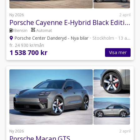
Ny 2026
2 april
Porsche Cayenne E-Hybrid Black Edition
Bensin
Automat
Porsche Center Danderyd - Nya bilar
•
Stockholm
•
13 annonser
fr. 24 930 kr/mån
1 538 700 kr
Visa mer
Ny 2026
2 april
Porsche Macan GTS