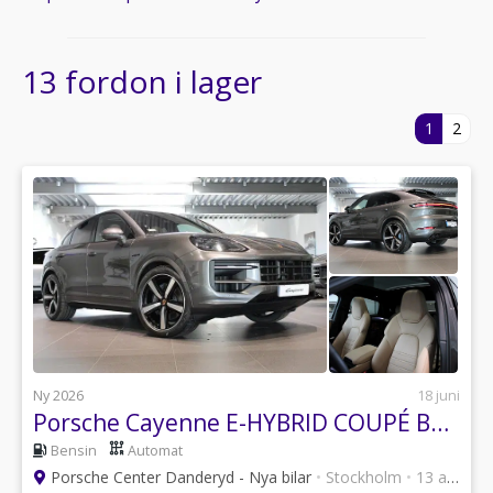
13 fordon i lager
1
2
Ny 2026
18 juni
Porsche Cayenne E-HYBRID COUPÉ BLACK EDITI
Bensin
Automat
Porsche Center Danderyd - Nya bilar
•
Stockholm
•
13 annonser