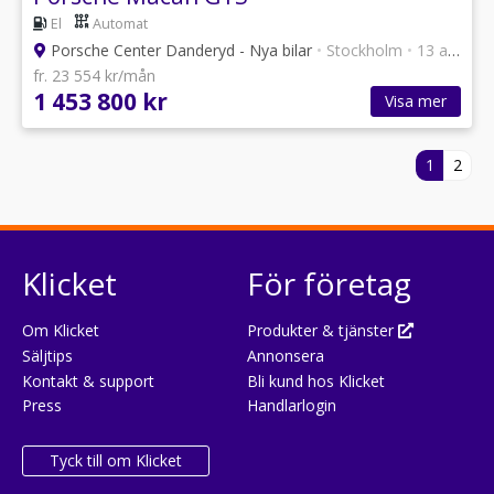
El
Automat
Porsche Center Danderyd - Nya bilar
•
Stockholm
•
13 annonser
fr. 23 554 kr/mån
1 453 800 kr
Visa mer
1
2
Klicket
För företag
Om Klicket
Produkter & tjänster
Säljtips
Annonsera
Kontakt & support
Bli kund hos Klicket
Press
Handlarlogin
Tyck till om Klicket