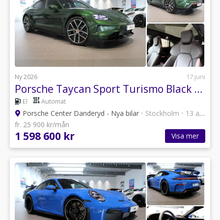
Ny 2026
17 juni
Porsche Taycan Sport Turismo Black Edition
El
Automat
Porsche Center Danderyd - Nya bilar
•
Stockholm
•
13 annonser
fr. 25 900 kr/mån
1 598 600 kr
Visa mer