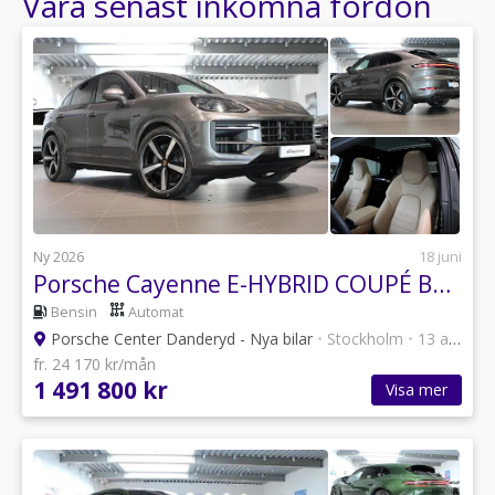
Våra senast inkomna fordon
Ny 2026
18 juni
Porsche Cayenne E-HYBRID COUPÉ BLACK EDITI
Bensin
Automat
Porsche Center Danderyd - Nya bilar
•
Stockholm
•
13 annonser
fr. 24 170 kr/mån
1 491 800 kr
Visa mer