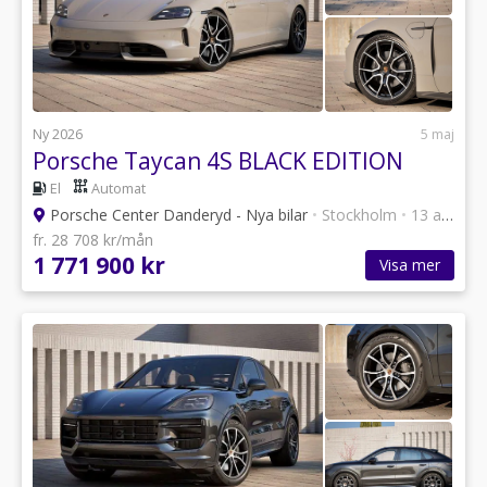
Ny 2026
5 maj
Porsche Taycan 4S BLACK EDITION
El
Automat
Porsche Center Danderyd - Nya bilar
•
Stockholm
•
13 annonser
fr. 28 708 kr/mån
1 771 900 kr
Visa mer