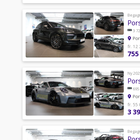
Begag
Por
3 72
Por
fr. 12
755
Ny 202
Por
695
Por
fr. 55
3 3
Begag
Por