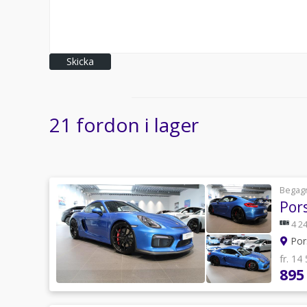
Skicka
21 fordon i lager
Begag
Por
4 24
Por
fr. 14
895