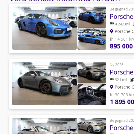
Begagnad 20
Porsche
4 242 mil
Porsche C
fr. 14 501 k
895 000
Ny 2025
Porsche
921 mil
Porsche C
fr. 30 703 k
1 895 00
Begagnad 20
Porsche