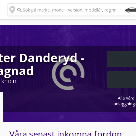
Sök på märke, modell, version, modellår, reg.nr
ter Danderyd -
agnad
ckholm
Alla våra
anläggning
Våra senast inkomna fordon