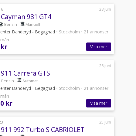
16
28 juni
 Cayman 981 GT4
Bensin
Manuell
enter Danderyd - Begagnad
•
Stockholm
•
21 annonser
r/mån
 kr
Visa mer
26 juni
 911 Carrera GTS
Bensin
Automat
enter Danderyd - Begagnad
•
Stockholm
•
21 annonser
r/mån
0 kr
Visa mer
23
25 juni
 911 992 Turbo S CABRIOLET