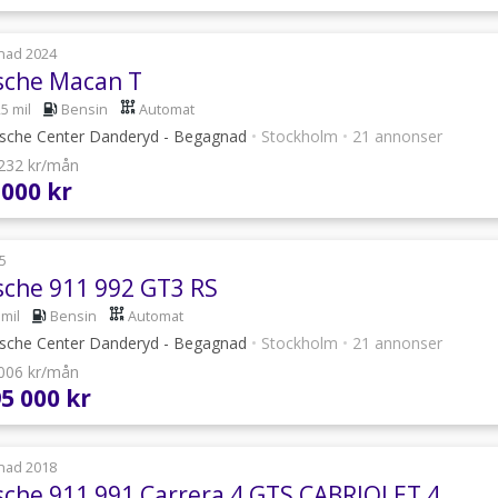
nad 2024
sche Macan T
5 mil
Bensin
Automat
sche Center Danderyd - Begagnad
•
Stockholm
•
21 annonser
 232 kr/mån
 000 kr
5
sche 911 992 GT3 RS
 mil
Bensin
Automat
sche Center Danderyd - Begagnad
•
Stockholm
•
21 annonser
 006 kr/mån
95 000 kr
nad 2018
sche 911 991 Carrera 4 GTS CABRIOLET 4