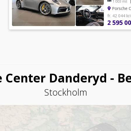
1 003 mil
Porsche C
fr. 42 044 k
2 595 00
e Center Danderyd - B
Stockholm