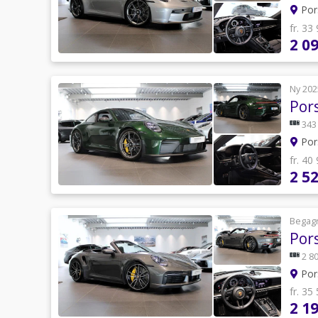
Por
fr. 33
2 0
Ny 202
Por
343
Por
fr. 40
2 5
Begag
Por
2 80
Por
fr. 35
2 1