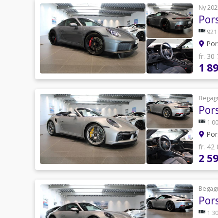
Ny 202
Por
921
Por
fr. 30
1 8
Begag
Por
1 00
Por
fr. 42
2 5
Begag
Por
1 30