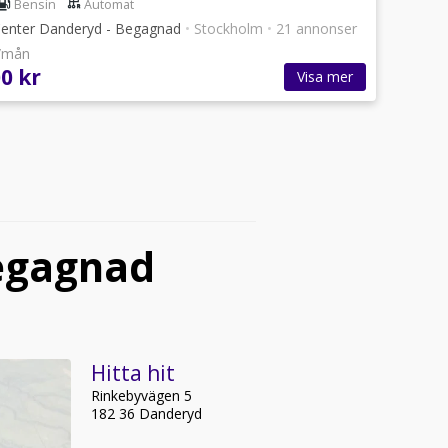
Bensin
Automat
enter Danderyd - Begagnad
•
Stockholm
•
21 annonser
r/mån
0 kr
Visa mer
egagnad
Hitta hit
Rinkebyvägen 5
182 36 Danderyd