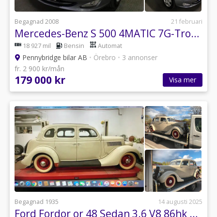
Begagnad 2008
21 februari
Mercedes-Benz S 500 4MATIC 7G-Tronic En ägare Bränslevärmare och El värmare
18 927 mil
Bensin
Automat
Pennybridge bilar AB
•
Örebro
•
3 annonser
fr. 2 900 kr/mån
179 000 kr
Visa mer
Begagnad 1935
14 augusti 2025
Ford Fordor or 48 Sedan 3.6 V8 86hk 4 dörrar i kanon skick