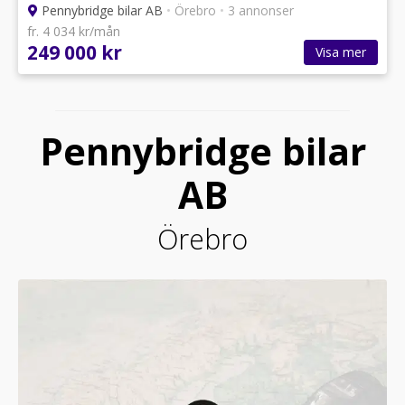
Pennybridge bilar AB
•
Örebro
•
3 annonser
fr. 4 034 kr/mån
249 000 kr
Visa mer
Pennybridge bilar
AB
Örebro