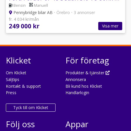
Bensin
Manuell
Pennybridge bilar AB
•
Örebro
•
3 annonser
fr. 4 034 kr/mån
249 000 kr
Visa mer
Klicket
För företag
Om Klicket
Produkter & tjänster
Säljtips
Annonsera
Kontakt & support
Bli kund hos Klicket
Press
Handlarlogin
Tyck till om Klicket
Följ oss
Appar