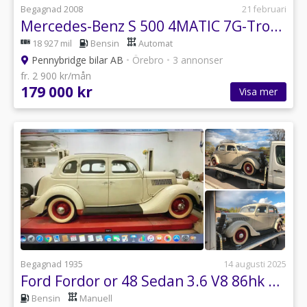
Begagnad 2008
21 februari
Mercedes-Benz S 500 4MATIC 7G-Tronic En ägare Bränslevärmare och El värmare
18 927 mil
Bensin
Automat
Pennybridge bilar AB
•
Örebro
•
3 annonser
fr. 2 900 kr/mån
179 000 kr
Visa mer
Begagnad 1935
14 augusti 2025
Ford Fordor or 48 Sedan 3.6 V8 86hk 4 dörrar i kanon skick
Bensin
Manuell