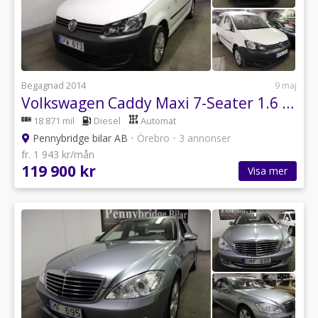
Begagnad 2014
9 maj
Volkswagen Caddy Maxi 7-Seater 1.6 TDI DPF Drag Värmare Automat
18 871 mil
Diesel
Automat
Pennybridge bilar AB
•
Örebro
•
3 annonser
fr. 1 943 kr/mån
119 900 kr
Visa mer