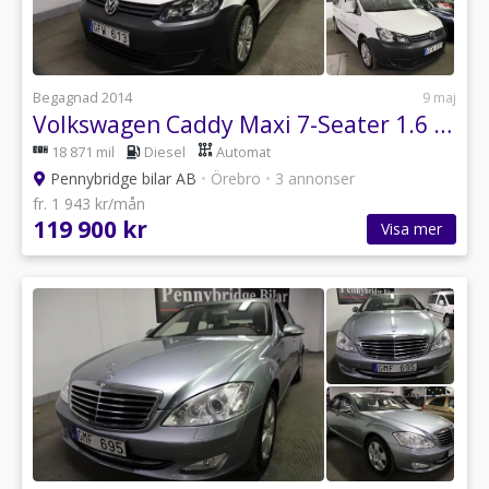
Begagnad 2014
9 maj
Volkswagen Caddy Maxi 7-Seater 1.6 TDI DPF Drag Värmare Automat
18 871 mil
Diesel
Automat
Pennybridge bilar AB
•
Örebro
•
3 annonser
fr. 1 943 kr/mån
119 900 kr
Visa mer