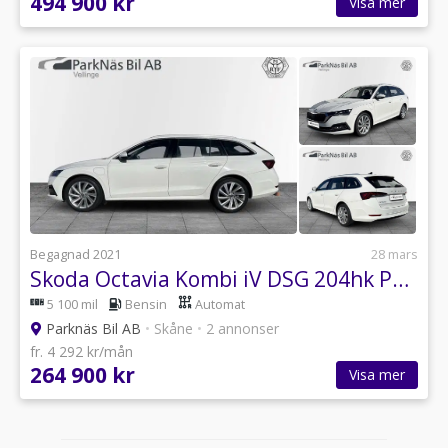
494 900 kr
Visa mer
Begagnad 2021
28 mars
Skoda Octavia Kombi iV DSG 204hk PLUG IN HYBRID
5 100 mil
Bensin
Automat
Parknäs Bil AB
•
Skåne
•
2 annonser
fr. 4 292 kr/mån
264 900 kr
Visa mer