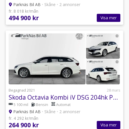
Parknäs Bil AB
•
Skåne
•
2 annonser
fr. 8 018 kr/mån
494 900 kr
Visa mer
Begagnad 2021
28 mars
Skoda Octavia Kombi iV DSG 204hk PLUG IN HYBRID
5 100 mil
Bensin
Automat
Parknäs Bil AB
•
Skåne
•
2 annonser
fr. 4 292 kr/mån
264 900 kr
Visa mer