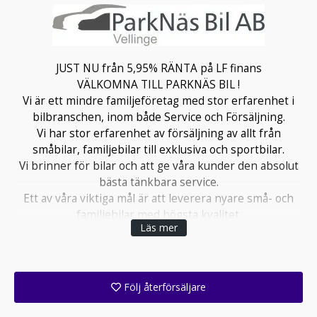
JUST NU från 5,95% RÄNTA på LF finans
VÄLKOMNA TILL PARKNÄS BIL !
Vi är ett mindre familjeföretag med stor erfarenhet i
bilbranschen, inom både Service och Försäljning.
Vi har stor erfarenhet av försäljning av allt från
småbilar, familjebilar till exklusiva och sportbilar.
Vi brinner för bilar och att ge våra kunder den absolut
bästa tänkbara service.
Ett av våra viktiga mål är att leverera nyare små- och
familjebilar med högsta kvalitet.
Läs mer
Våren 2013 sålde vi vårt större bilföretag med
auktorisation på Mercedes, BMW, Nissan samt Fiat
group med varumärkena, Chrysler, Jeep, Alfa Romeo o
Fiat.
Följ återförsäljare
Nu satsar vi på ett mindre mer personligt företag i vår
Få ett e-postmeddelande när denna återförsäljare lagt upp en eller flera nya annonser i sitt lager!
hemmakommun Vellinge. Vi erbjuder finansiering i