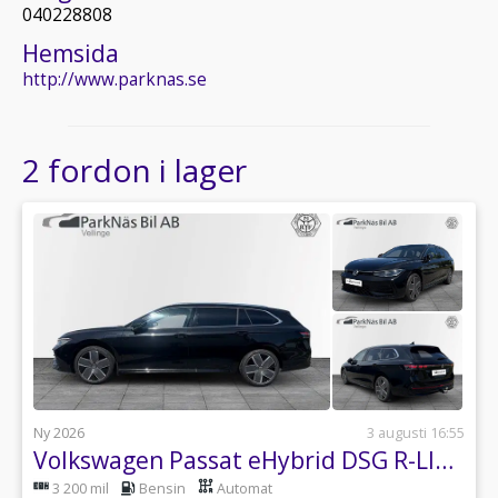
040228808
Hemsida
http://www.parknas.se
2 fordon i lager
Ny 2026
3 augusti 16:55
Volkswagen Passat eHybrid DSG R-LINE PANO DRAG
3 200 mil
Bensin
Automat