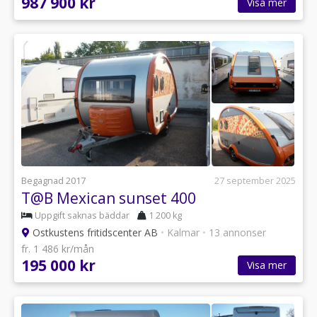
987 900 kr
Visa mer
Begagnad 2017
27 september 2025
T@B Mexican sunset 400
Uppgift saknas bäddar
1 200 kg
Ostkustens fritidscenter AB
•
Kalmar
•
13 annonser
fr. 1 486 kr/mån
195 000 kr
Visa mer