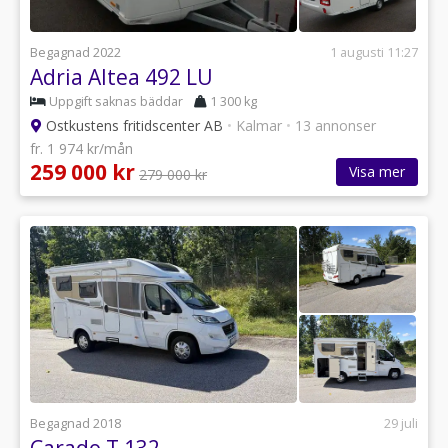
Begagnad 2022
1 augusti 11:27
Adria Altea 492 LU
Uppgift saknas bäddar
1 300 kg
Ostkustens fritidscenter AB
•
Kalmar
•
13 annonser
fr. 1 974 kr/mån
259 000 kr
Visa mer
279 000 kr
Begagnad 2018
29 juli
Carado T 132