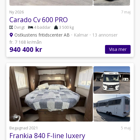
Ny 2026
7 maj
Carado Cv 600 PRO
Övrigt
4 bäddar
3 500 kg
Ostkustens fritidscenter AB
•
Kalmar
•
13 annonser
fr. 7 168 kr/mån
940 400 kr
Visa mer
Begagnad 2021
5 maj
Frankia 840 F-line luxery