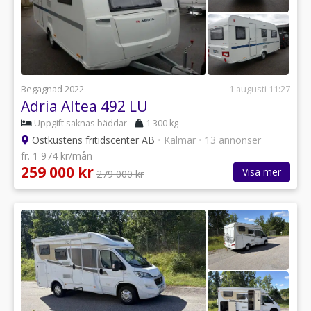
Begagnad 2022
1 augusti 11:27
Adria Altea 492 LU
Uppgift saknas bäddar
1 300 kg
Ostkustens fritidscenter AB
•
Kalmar
•
13 annonser
fr. 1 974 kr/mån
259 000 kr
Visa mer
279 000 kr