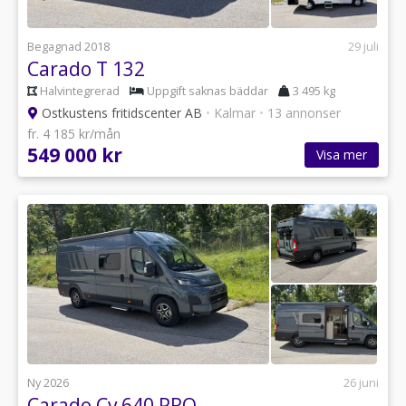
Begagnad 2018
29 juli
Carado T 132
Halvintegrerad
Uppgift saknas bäddar
3 495 kg
Ostkustens fritidscenter AB
•
Kalmar
•
13 annonser
fr. 4 185 kr/mån
549 000 kr
Visa mer
Ny 2026
26 juni
Carado Cv 640 PRO