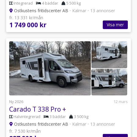
Integrerad
4 bäddar
5 500 kg
Ostkustens fritidscenter AB
•
Kalmar
•
13 annonser
fr. 13 331 kr/mån
1 749 000 kr
Visa mer
Ny 2026
12 mars
Carado T 338 Pro +
Halvintegrerad
3 bäddar
3 500 kg
Ostkustens fritidscenter AB
•
Kalmar
•
13 annonser
fr. 7 530 kr/mån