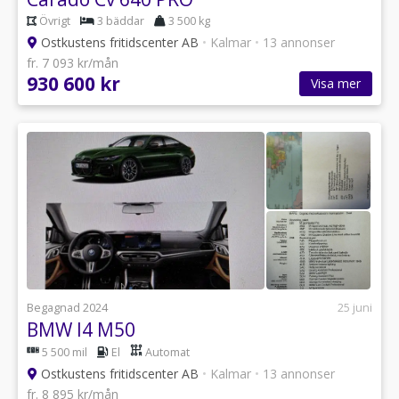
Övrigt
3 bäddar
3 500 kg
Ostkustens fritidscenter AB
•
Kalmar
•
13 annonser
fr. 7 093 kr/mån
930 600 kr
Visa mer
Begagnad 2024
25 juni
BMW I4 M50
5 500 mil
El
Automat
Ostkustens fritidscenter AB
•
Kalmar
•
13 annonser
fr. 8 895 kr/mån