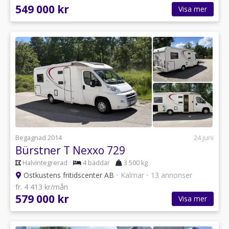
549 000 kr
Visa mer
Begagnad 2014
24 juni
Bürstner T Nexxo 729
Halvintegrerad
4 bäddar
3 500 kg
Ostkustens fritidscenter AB
•
Kalmar
•
13 annonser
fr. 4 413 kr/mån
579 000 kr
Visa mer