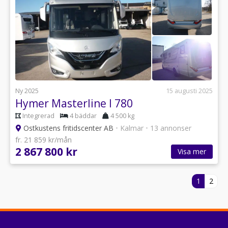
Ny 2025
15 augusti 2025
Hymer Masterline I 780
Integrerad
4 bäddar
4 500 kg
Ostkustens fritidscenter AB
•
Kalmar
•
13 annonser
fr. 21 859 kr/mån
2 867 800 kr
Visa mer
1
2