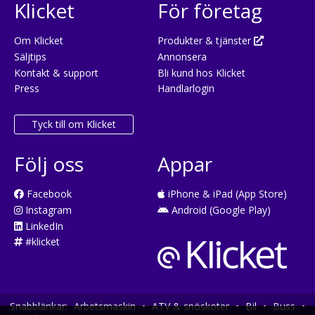
Klicket
För företag
Om Klicket
Produkter & tjänster
Säljtips
Annonsera
Kontakt & support
Bli kund hos Klicket
Press
Handlarlogin
Tyck till om Klicket
Följ oss
Appar
Facebook
iPhone & iPad (App Store)
Instagram
Android (Google Play)
LinkedIn
#klicket
Snabblänkar:
Arbetsmaskin
•
ATV & snöskoter
•
Bil
•
Buss
•