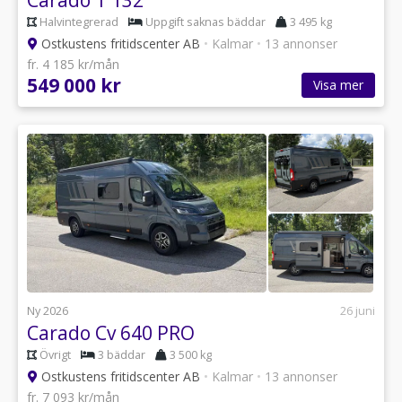
Halvintegrerad
Uppgift saknas bäddar
3 495 kg
Ostkustens fritidscenter AB
•
Kalmar
•
13 annonser
fr. 4 185 kr/mån
549 000 kr
Visa mer
Ny 2026
26 juni
Carado Cv 640 PRO
Övrigt
3 bäddar
3 500 kg
Ostkustens fritidscenter AB
•
Kalmar
•
13 annonser
fr. 7 093 kr/mån