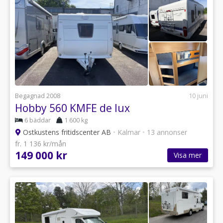
Begagnad 2008
10 juni
Hobby 560 KMFE de lux
6 bäddar
1 600 kg
Ostkustens fritidscenter AB
•
Kalmar
•
13 annonser
fr. 1 136 kr/mån
149 000 kr
Visa mer