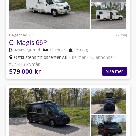
Begagnad 2015
22 maj
CI Magis 66P
Halvintegrerad
3 bäddar
3 500 kg
Ostkustens fritidscenter AB
•
Kalmar
•
13 annonser
fr. 4 413 kr/mån
579 000 kr
Visa mer