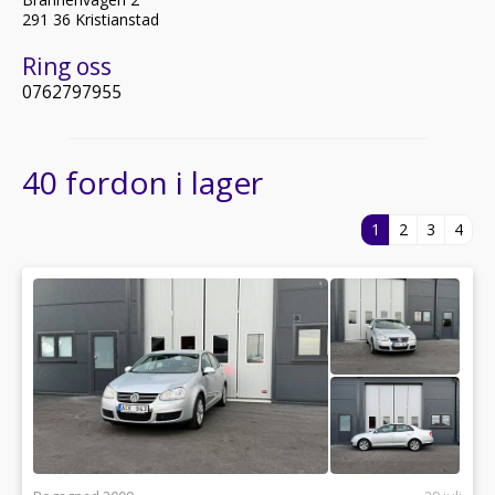
291 36 Kristianstad
Ring oss
0762797955
40 fordon i lager
1
2
3
4