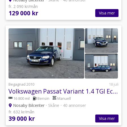
fr. 2 090 kr/mån
129 000 kr
Visa mer
Begagnad 2010
18 juli
Volkswagen Passat Variant 1.4 TGI EcoFuel Sportline, Dragkrok
16 800 mil
Bensin
Manuell
Nosaby Bilcenter
•
Skåne
•
40 annonser
fr. 632 kr/mån
39 000 kr
Visa mer