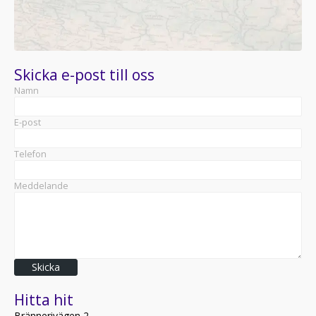
Skicka e-post till oss
Namn
E-post
Telefon
Meddelande
Skicka
Hitta hit
Brännerivägen 2