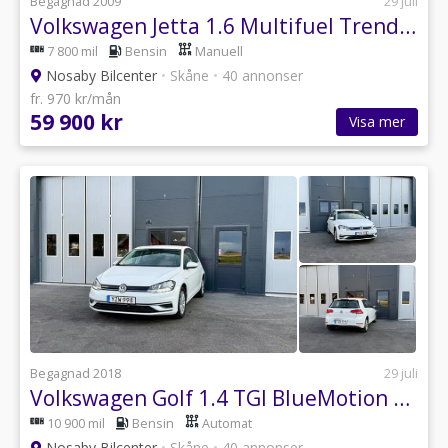
Begagnad 2009
29 juli
Volkswagen Jetta 1.6 Multifuel Trendline. Obs endast 7800 mil
7 800 mil
Bensin
Manuell
Nosaby Bilcenter
•
Skåne
•
40 annonser
fr. 970 kr/mån
59 900 kr
Visa mer
Begagnad 2018
29 juli
Volkswagen Golf 1.4 TGI BlueMotion Euro 6, 1 Ägare, moms
10 900 mil
Bensin
Automat
Nosaby Bilcenter
•
Skåne
•
40 annonser