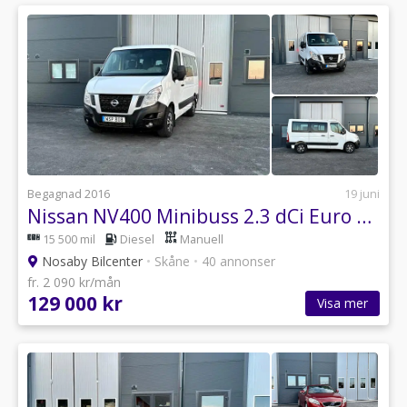
Begagnad 2016
19 juni
Nissan NV400 Minibuss 2.3 dCi Euro 6, 9-sits, Dragkrok, Moms
15 500 mil
Diesel
Manuell
Nosaby Bilcenter
•
Skåne
•
40 annonser
fr. 2 090 kr/mån
129 000 kr
Visa mer