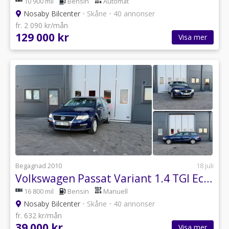
10 900 mil
Bensin
Automat
Nosaby Bilcenter
•
Skåne
•
40 annonser
fr. 2 090 kr/mån
129 000 kr
Visa mer
Begagnad 2010
18 juli
Volkswagen Passat Variant 1.4 TGI EcoFuel Sportline, Dragkrok
16 800 mil
Bensin
Manuell
Nosaby Bilcenter
•
Skåne
•
40 annonser
fr. 632 kr/mån
39 000 kr
Visa mer