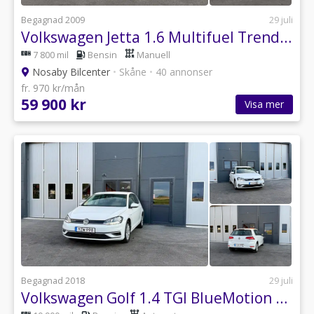
Begagnad 2009
29 juli
Volkswagen Jetta 1.6 Multifuel Trendline. Obs endast 7800 mil
7 800 mil
Bensin
Manuell
Nosaby Bilcenter
•
Skåne
•
40 annonser
fr. 970 kr/mån
59 900 kr
Visa mer
Begagnad 2018
29 juli
Volkswagen Golf 1.4 TGI BlueMotion Euro 6, 1 Ägare, moms