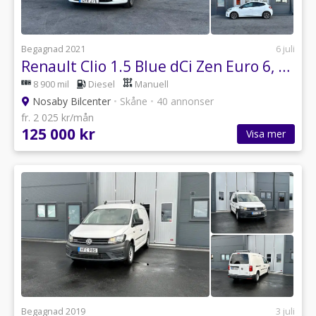
Begagnad 2021
6 juli
Renault Clio 1.5 Blue dCi Zen Euro 6, 1 Ägare, Moms
8 900 mil
Diesel
Manuell
Nosaby Bilcenter
•
Skåne
•
40 annonser
fr. 2 025 kr/mån
125 000 kr
Visa mer
Begagnad 2019
3 juli