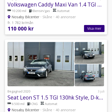
Volkswagen Caddy Maxi Van 1.4 TGI BlueMotion, B-kamera, 230V-uttag, 1 Ägare
10 200 mil
Bensin/gas
Automat
Nosaby Bilcenter
•
Skåne
•
40 annonser
fr. 1 782 kr/mån
110 000 kr
Visa mer
Begagnad 2020
3 juli
Seat Leon ST 1.5 TGI 130hk Style, D-krok, B-kamera, PDC, 1 Ägare
6 500 mil
CNG
Automat
Nosaby Bilcenter
•
Skåne
•
40 annonser