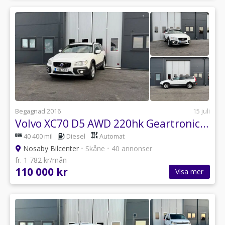
Begagnad 2016
15 juli
Volvo XC70 D5 AWD 220hk Geartronic Kinetic Euro 6, Dragkrok
40 400 mil
Diesel
Automat
Nosaby Bilcenter
•
Skåne
•
40 annonser
fr. 1 782 kr/mån
110 000 kr
Visa mer