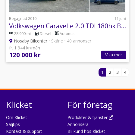
Begagnad 2010
11 juni
Volkswagen Caravelle 2.0 TDI 180hk BMT Comfortline,Lång, 8-sits,PDC, 1 ägare
28 900 mil
Diesel
Automat
Nosaby Bilcenter
•
Skåne
•
40 annonser
fr. 1 944 kr/mån
120 000 kr
Visa mer
1
2
3
4
Klicket
För företag
Om Klicket
Produkter & tjänster
Säljtips
Annonsera
Kontakt & support
Bli kund hos Klicket