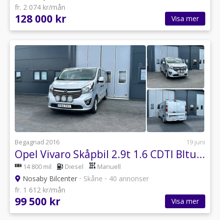
fr. 2 074 kr/mån
128 000 kr
Visa mer
Begagnad 2016
19 juni
Opel Vivaro Skåpbil 2.9t 1.6 CDTI BIturbo, Navi, 1 Ägare, Dragkrok
14 800 mil
Diesel
Manuell
Nosaby Bilcenter
•
Skåne
•
40 annonser
fr. 1 612 kr/mån
99 500 kr
Visa mer