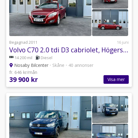
Begagnad 2011
16 juni
Volvo C70 2.0 tdi D3 cabriolet, Högerstyrd, Elstolar, GPS
14 200 mil
Diesel
Nosaby Bilcenter
•
Skåne
•
40 annonser
fr. 646 kr/mån
39 900 kr
Visa mer