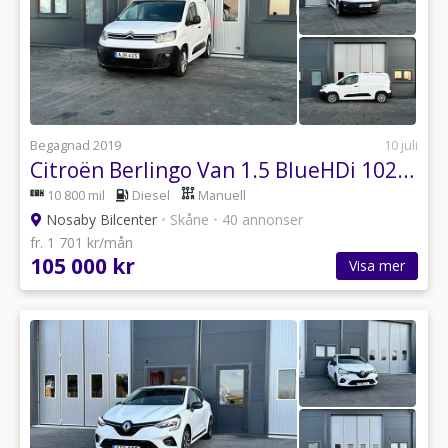
Begagnad 2019
10 juli
Citroën Berlingo Van 1.5 BlueHDi 102hk, Dragkrok, 1 Ägare, Moms
10 800 mil
Diesel
Manuell
Nosaby Bilcenter
•
Skåne
•
40 annonser
fr. 1 701 kr/mån
105 000 kr
Visa mer