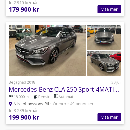
fr. 2 915 kr/mån
179 900 kr
Visa mer
Begagnad 2018
30 juli
Mercedes-Benz CLA 250 Sport 4MATIC Shooting Brake 7G-DCT AMG Line Euro 6
18 000 mil
Bensin
Automat
Nils Johanssons Bil
•
Örebro
•
49 annonser
fr. 3 239 kr/mån
199 900 kr
Visa mer