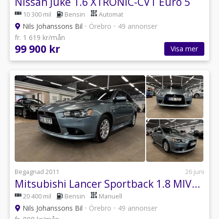
Nissan Juke 1.6 XTRONIC-CVT Euro 5
10 300 mil
Bensin
Automat
Nils Johanssons Bil
•
Örebro
•
49 annonser
fr. 1 619 kr/mån
99 900 kr
Visa mer
Begagnad 2011
26 juni
Mitsubishi Lancer Sportback 1.8 MIVEC Inform Euro 5
20 400 mil
Bensin
Manuell
Nils Johanssons Bil
•
Örebro
•
49 annonser