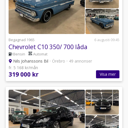
Begagnad 1965
6 augusti 09:45
Chevrolet C10 350/ 700 låda
Bensin
Automat
Nils Johanssons Bil
•
Örebro
•
49 annonser
fr. 5 168 kr/mån
319 000 kr
Visa mer