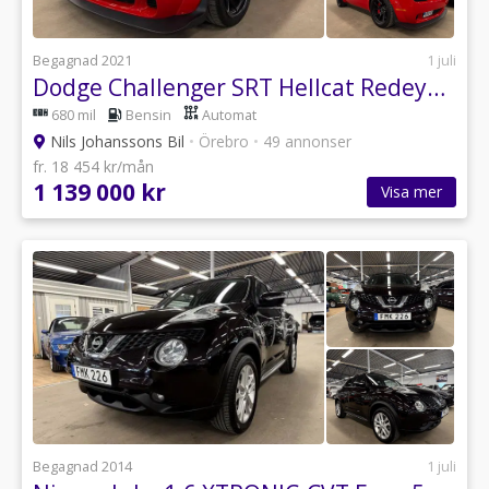
Begagnad 2021
1 juli
Dodge Challenger SRT Hellcat Redeye TorqueFlite Euro 6
680 mil
Bensin
Automat
Nils Johanssons Bil
•
Örebro
•
49 annonser
fr. 18 454 kr/mån
1 139 000 kr
Visa mer
Begagnad 2014
1 juli