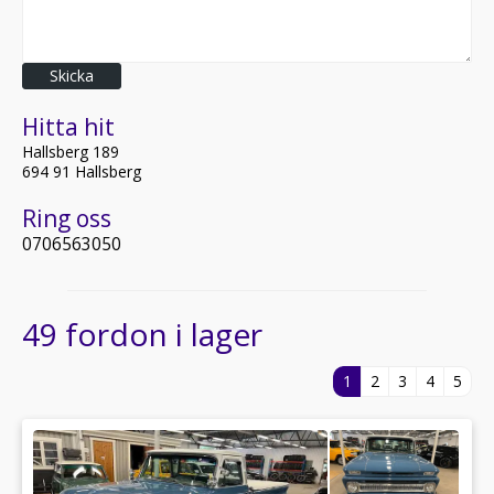
Skicka
Hitta hit
Hallsberg 189
694 91 Hallsberg
Ring oss
0706563050
49 fordon i lager
1
2
3
4
5