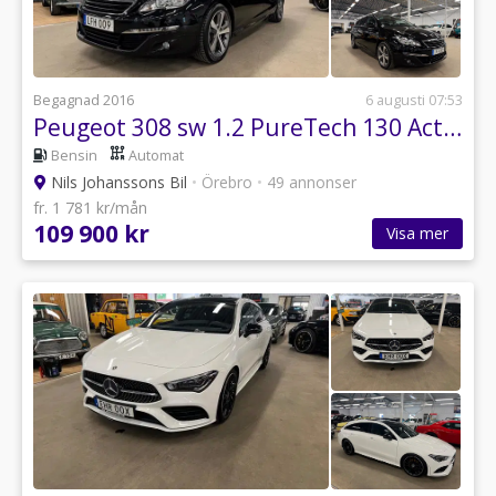
Begagnad 2016
6 augusti 07:53
Peugeot 308 sw 1.2 PureTech 130 Active Euro 6
Bensin
Automat
Nils Johanssons Bil
•
Örebro
•
49 annonser
fr. 1 781 kr/mån
109 900 kr
Visa mer