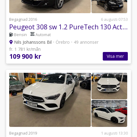
Begagnad 2016
6 augusti 07:53
Peugeot 308 sw 1.2 PureTech 130 Active Euro 6
Bensin
Automat
Nils Johanssons Bil
•
Örebro
•
49 annonser
fr. 1 781 kr/mån
109 900 kr
Visa mer
Begagnad 2019
1 augusti 13:30