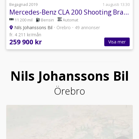
Begagnad 2019
1 augusti 13:30
Mercedes-Benz CLA 200 Shooting Brake 7G-DCT AMG Line Euro 6
11 200 mil
Bensin
Automat
Nils Johanssons Bil
•
Örebro
•
49 annonser
fr. 4 211 kr/mån
259 900 kr
Visa mer
Nils Johanssons Bil
Örebro