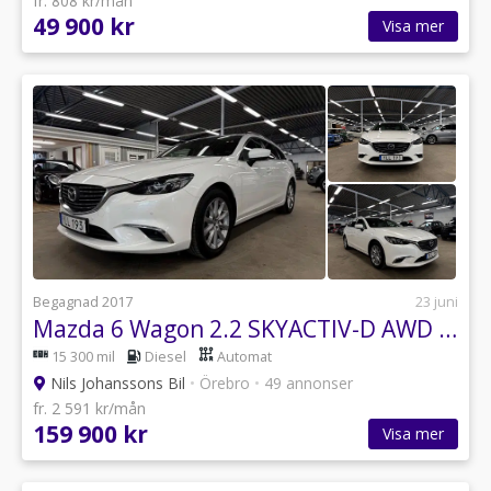
fr. 808 kr/mån
49 900 kr
Visa mer
Begagnad 2017
23 juni
Mazda 6 Wagon 2.2 SKYACTIV-D AWD Euro 6
15 300 mil
Diesel
Automat
Nils Johanssons Bil
•
Örebro
•
49 annonser
fr. 2 591 kr/mån
159 900 kr
Visa mer