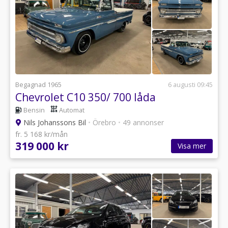
Begagnad 1965
6 augusti 09:45
Chevrolet C10 350/ 700 låda
Bensin
Automat
Nils Johanssons Bil
•
Örebro
•
49 annonser
fr. 5 168 kr/mån
319 000 kr
Visa mer