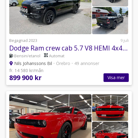
Begagnad 2023
9 juli
Dodge Ram crew cab 5.7 V8 HEMI 4x4 Limited 395HK
Bensin/etanol
Automat
Nils Johanssons Bil
•
Örebro
•
49 annonser
fr. 14 580 kr/mån
899 900 kr
Visa mer