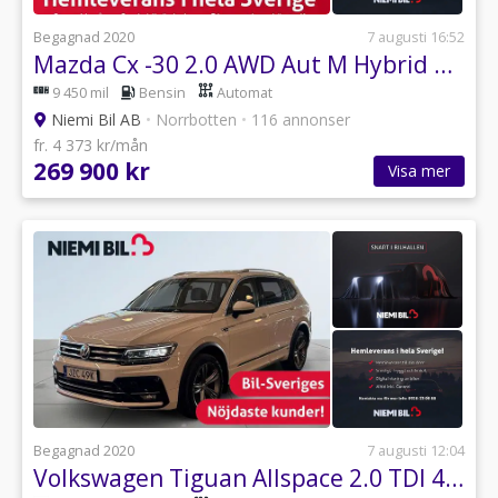
Begagnad 2020
7 augusti 16:52
Mazda Cx -30 2.0 AWD Aut M Hybrid Cosmo 360/Drag/Skinn/MoK
9 450 mil
Bensin
Automat
Niemi Bil AB
•
Norrbotten
•
116 annonser
fr. 4 373 kr/mån
269 900 kr
Visa mer
Begagnad 2020
7 augusti 12:04
Volkswagen Tiguan Allspace 2.0 TDI 4M GT Aut Drag/Dvärm/Kamera/Ad.Fhål