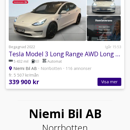
Begagnad 2022
Igår 15:53
Tesla Model 3 Long Range AWD Long Range Skinn/SoV/Autopilot/Pano
5 432 mil
El
Automat
Niemi Bil AB
•
Norrbotten
•
116 annonser
fr. 5 507 kr/mån
339 900 kr
Visa mer
Niemi Bil AB
Norrbotten