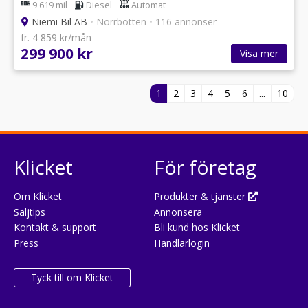
9 619 mil
Diesel
Automat
Niemi Bil AB
•
Norrbotten
•
116 annonser
fr. 4 859 kr/mån
299 900 kr
Visa mer
1
2
3
4
5
6
...
10
Klicket
För företag
Om Klicket
Produkter & tjänster
Säljtips
Annonsera
Kontakt & support
Bli kund hos Klicket
Press
Handlarlogin
Tyck till om Klicket