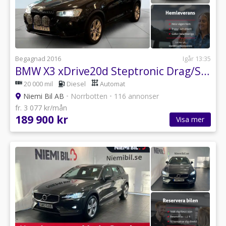
Begagnad 2016
Igår 13:35
BMW X3 xDrive20d Steptronic Drag/SoV-däck/P-sens
20 000 mil
Diesel
Automat
Niemi Bil AB
•
Norrbotten
•
116 annonser
fr. 3 077 kr/mån
189 900 kr
Visa mer