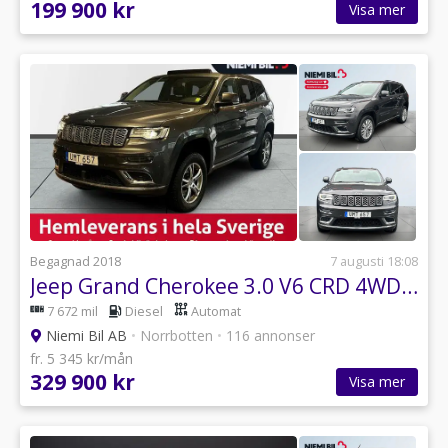
199 900 kr
Visa mer
Begagnad 2018
7 augusti 18:08
Jeep Grand Cherokee 3.0 V6 CRD 4WD Aut Panorama/Skinn/H&K/Navi/Rattvärme
7 672 mil
Diesel
Automat
Niemi Bil AB
•
Norrbotten
•
116 annonser
fr. 5 345 kr/mån
329 900 kr
Visa mer