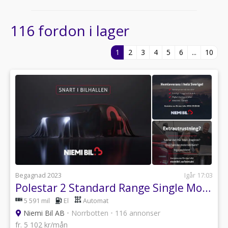
116 fordon i lager
1
2
3
4
5
6
...
10
Begagnad 2023
Igår 17:03
Polestar 2 Standard Range Single Motor Drag/SoV/Kamera/Carplay
5 591 mil
El
Automat
Niemi Bil AB
•
Norrbotten
•
116 annonser
fr. 5 102 kr/mån