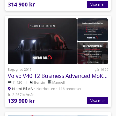
314 900 kr
Visa mer
Begagnad 2017
Igår 16:59
Volvo V40 T2 Business Advanced MoK/Pvärm/Sov/Psens/BLIS
11 120 mil
Bensin
Manuell
Niemi Bil AB
•
Norrbotten
•
116 annonser
fr. 2 267 kr/mån
139 900 kr
Visa mer