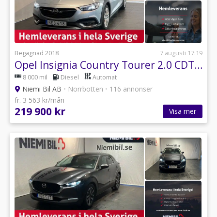
Begagnad 2018
7 augusti 17:19
Opel Insignia Country Tourer 2.0 CDTI 4x4 Business Dvärm/360/Skinn
8 000 mil
Diesel
Automat
Niemi Bil AB
•
Norrbotten
•
116 annonser
fr. 3 563 kr/mån
219 900 kr
Visa mer