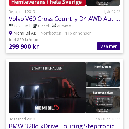
Begagnad 2019
Igår 07:02
Volvo V60 Cross Country D4 AWD Aut Momentum Pro Dvärm/Kamera/Dragkrok
12 233 mil
Diesel
Automat
Niemi Bil AB
•
Norrbotten
•
116 annonser
fr. 4 859 kr/mån
299 900 kr
Visa mer
Begagnad 2018
7 augusti 18:22
BMW 320d xDrive Touring Steptronic M Sport S&V-Hjul/Drag/MoK/H/K