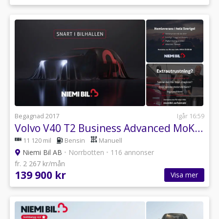
Begagnad 2017
Igår 16:59
Volvo V40 T2 Business Advanced MoK/Pvärm/Sov/Psens/BLIS
11 120 mil
Bensin
Manuell
Niemi Bil AB
•
Norrbotten
•
116 annonser
fr. 2 267 kr/mån
139 900 kr
Visa mer