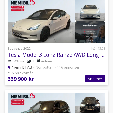
Begagnad 2022
Igår 15:53
Tesla Model 3 Long Range AWD Long Range Skinn/SoV/Autopilot/Pano
5 432 mil
El
Automat
Niemi Bil AB
•
Norrbotten
•
116 annonser
fr. 5 507 kr/mån
339 900 kr
Visa mer