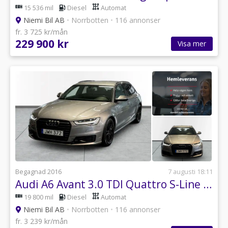
15 536 mil
Diesel
Automat
Niemi Bil AB
•
Norrbotten
•
116 annonser
fr. 3 725 kr/mån
229 900 kr
Visa mer
Begagnad 2016
7 augusti 18:11
Audi A6 Avant 3.0 TDI Quattro S-Line S-Tronic Motorvärmare
19 800 mil
Diesel
Automat
Niemi Bil AB
•
Norrbotten
•
116 annonser
fr. 3 239 kr/mån