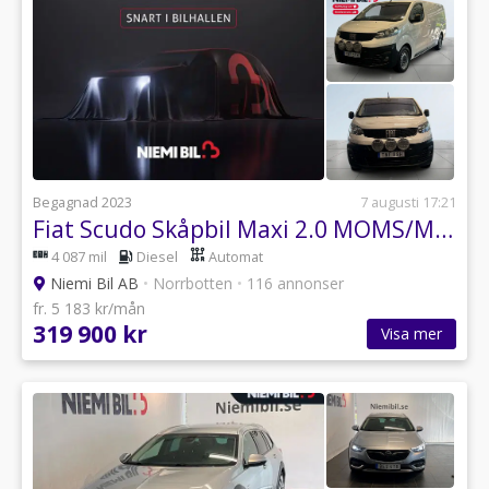
Begagnad 2023
7 augusti 17:21
Fiat Scudo Skåpbil Maxi 2.0 MOMS/MoK/Extraljus/Kamera
4 087 mil
Diesel
Automat
Niemi Bil AB
•
Norrbotten
•
116 annonser
fr. 5 183 kr/mån
319 900 kr
Visa mer