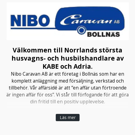
Välkommen till Norrlands största
husvagns- och husbilshandlare av
KABE och Adria.
Nibo Caravan AB är ett företag i Bollnäs som har en
komplett anläggning med försäljning, verkstad och
tillbehör. Vår affärsidé är att ”en affär utan förtroende
är ingen affär för oss”. Vi står till förfogande för att göra
din fritid till en positiv upplevelse.
Om oss.
Läs mer
Nytt och begagnat
Vi har en riktigt stor gård fylld med husbilar och