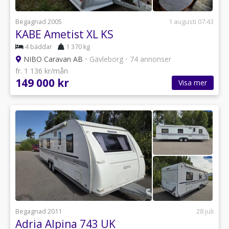
Begagnad 2005
1 augusti 07:43
KABE Ametist XL KS
4 bäddar
1 370 kg
NIBO Caravan AB
•
Gävleborg
•
74 annonser
fr. 1 136 kr/mån
149 000 kr
Visa mer
Begagnad 2011
28 juli
Adria Alpina 743 UK