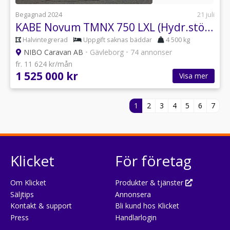
Begagnad 2024
21 juli
KABE Novum TMNX 750 LXL (Hydr.stödben)
Halvintegrerad
Uppgift saknas bäddar
4 500 kg
NIBO Caravan AB
•
Gävleborg
•
74 annonser
fr. 11 624 kr/mån
1 525 000 kr
Visa mer
1
2
3
4
5
6
7
Klicket
För företag
Om Klicket
Produkter & tjänster
Säljtips
Annonsera
Kontakt & support
Bli kund hos Klicket
Press
Handlarlogin