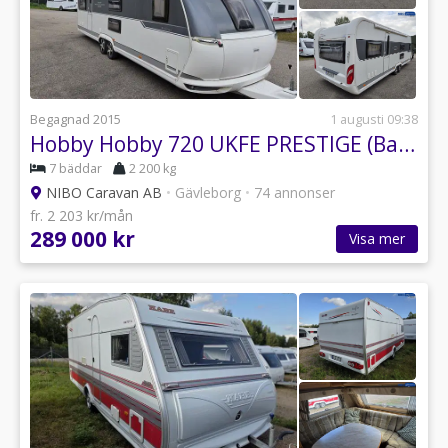
Begagnad 2015
1 augusti 09:38
Hobby Hobby 720 UKFE PRESTIGE (Barnkammare)
7 bäddar
2 200 kg
NIBO Caravan AB
•
Gävleborg
•
74 annonser
fr. 2 203 kr/mån
289 000 kr
Visa mer