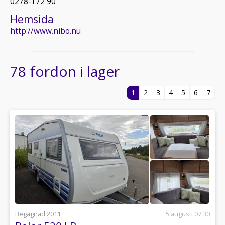
0278-172 90
Hemsida
http://www.nibo.nu
78 fordon i lager
1
2
3
4
5
6
7
Begagnad 2011
5 augusti 07:30