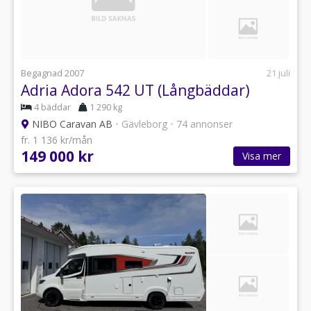
Begagnad 2007
21 juli
Adria Adora 542 UT (Långbäddar)
4 bäddar
1 290 kg
NIBO Caravan AB
•
Gävleborg
•
74 annonser
fr. 1 136 kr/mån
149 000 kr
Visa mer