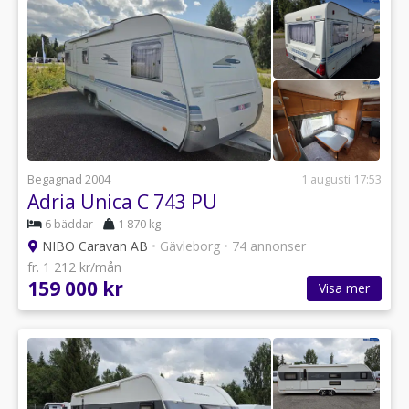
Begagnad 2004
1 augusti 17:53
Adria Unica C 743 PU
6 bäddar
1 870 kg
NIBO Caravan AB
•
Gävleborg
•
74 annonser
fr. 1 212 kr/mån
159 000 kr
Visa mer