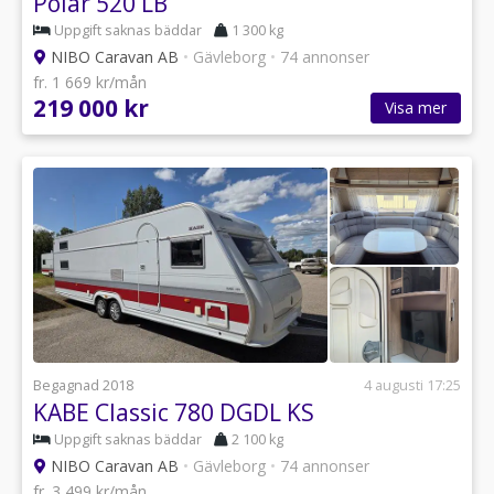
Polar 520 LB
Uppgift saknas bäddar
1 300 kg
NIBO Caravan AB
•
Gävleborg
•
74 annonser
fr. 1 669 kr/mån
219 000 kr
Visa mer
Begagnad 2018
4 augusti 17:25
KABE Classic 780 DGDL KS
Uppgift saknas bäddar
2 100 kg
NIBO Caravan AB
•
Gävleborg
•
74 annonser
fr. 3 499 kr/mån