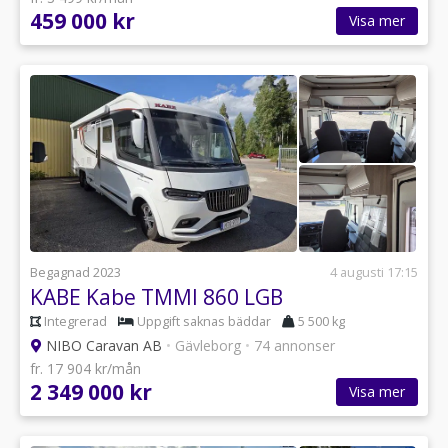
459 000 kr
Visa mer
Begagnad 2023
4 augusti 17:15
KABE Kabe TMMI 860 LGB
Integrerad
Uppgift saknas bäddar
5 500 kg
NIBO Caravan AB
•
Gävleborg
•
74 annonser
fr. 17 904 kr/mån
2 349 000 kr
Visa mer