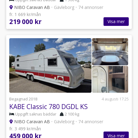
NIBO Caravan AB
•
Gävleborg
•
74 annonser
fr. 1 669 kr/mån
219 000 kr
Visa mer
Begagnad 2018
4 augusti 17:25
KABE Classic 780 DGDL KS
Uppgift saknas bäddar
2 100 kg
NIBO Caravan AB
•
Gävleborg
•
74 annonser
fr. 3 499 kr/mån
459 000 kr
Visa mer