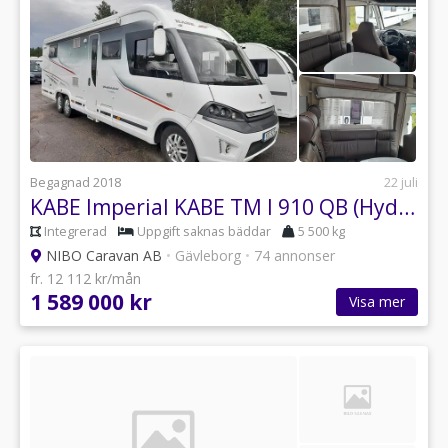
Begagnad 2018
22 juli
KABE Imperial KABE TM I 910 QB (Hydr.stödben)
Integrerad
Uppgift saknas bäddar
5 500 kg
NIBO Caravan AB
•
Gävleborg
•
74 annonser
fr. 12 112 kr/mån
1 589 000 kr
Visa mer