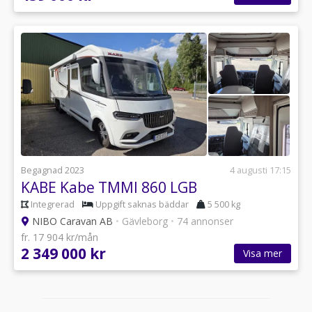
Begagnad 2023
4 augusti 17:15
KABE Kabe TMMI 860 LGB
Integrerad
Uppgift saknas bäddar
5 500 kg
NIBO Caravan AB
•
Gävleborg
•
74 annonser
fr. 17 904 kr/mån
2 349 000 kr
Visa mer