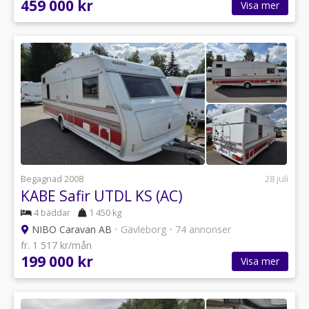
459 000 kr
Visa mer
Begagnad 2008
28 juli
KABE Safir UTDL KS (AC)
4 bäddar
1 450 kg
NIBO Caravan AB
•
Gävleborg
•
74 annonser
fr. 1 517 kr/mån
199 000 kr
Visa mer