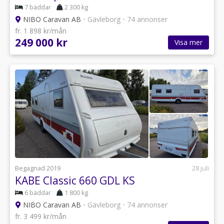
7 bäddar
2 300 kg
NIBO Caravan AB
•
Gävleborg
•
74 annonser
fr. 1 898 kr/mån
249 000 kr
Visa mer
Begagnad 2019
28 juli
KABE Classic 660 GDL KS
6 bäddar
1 800 kg
NIBO Caravan AB
•
Gävleborg
•
74 annonser
fr. 3 499 kr/mån