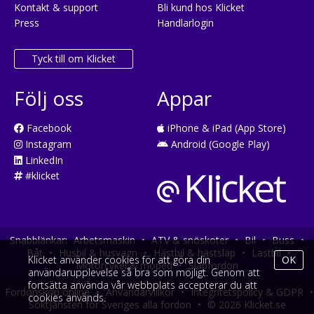
Kontakt & support
Bli kund hos Klicket
Press
Handlarlogin
Tyck till om Klicket
Följ oss
Appar
Facebook
iPhone & iPad (App Store)
Instagram
Android (Google Play)
LinkedIn
#klicket
Snabblänkar:
Arbetsmaskin
•
ATV & snöskoter
•
Bil
•
Buss
•
Båt
•
Husbil & husvagn
•
Hästbil & hästsläp
•
Lastbil
•
Klicket använder cookies för att göra din
OK
Motorcykel & moped
•
Släpfordon
användarupplevelse så bra som möjligt. Genom att
fortsätta använda vår webbplats accepterar du att
Fordonsköp online
•
Användarvillkor
•
Integritetspolicy & GDPR
•
cookies används.
Söktjänsten för Sveriges alla fordon
•
© 2026 Klicket.se