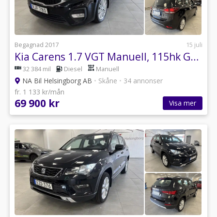
Begagnad 2017
15 juli
Kia Carens 1.7 VGT Manuell, 115hk GLS 7 PERS
32 384 mil
Diesel
Manuell
NA Bil Helsingborg AB
•
Skåne
•
34 annonser
fr. 1 133 kr/mån
69 900 kr
Visa mer