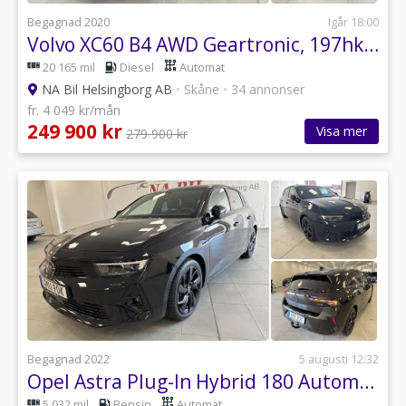
Begagnad 2020
Igår 18:00
Volvo XC60 B4 AWD Geartronic, 197hk Momentum momsbil
20 165 mil
Diesel
Automat
NA Bil Helsingborg AB
•
Skåne
•
34 annonser
fr. 4 049 kr/mån
249 900 kr
Visa mer
279 900 kr
Begagnad 2022
5 augusti 12:32
Opel Astra Plug-In Hybrid 180 Automatisk, 180hk GS
5 032 mil
Bensin
Automat