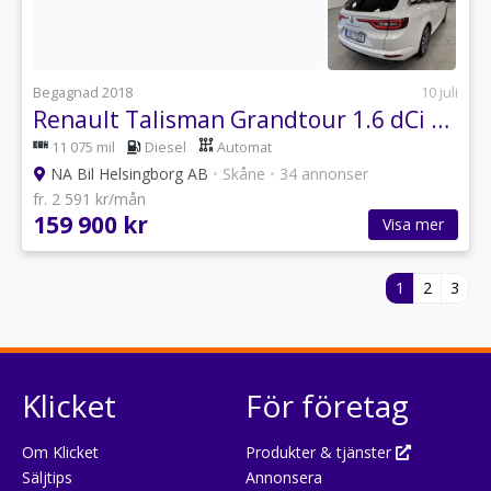
Begagnad 2018
10 juli
Renault Talisman Grandtour 1.6 dCi EDC, 160hk
11 075 mil
Diesel
Automat
NA Bil Helsingborg AB
•
Skåne
•
34 annonser
fr. 2 591 kr/mån
159 900 kr
Visa mer
1
2
3
Klicket
För företag
Om Klicket
Produkter & tjänster
Säljtips
Annonsera