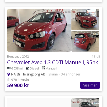
Begagnad 2012
11 juli
Chevrolet Aveo 1.3 CDTi Manuell, 95hk
6 058 mil
Diesel
Manuell
NA Bil Helsingborg AB
•
Skåne
•
34 annonser
fr. 970 kr/mån
59 900 kr
Visa mer