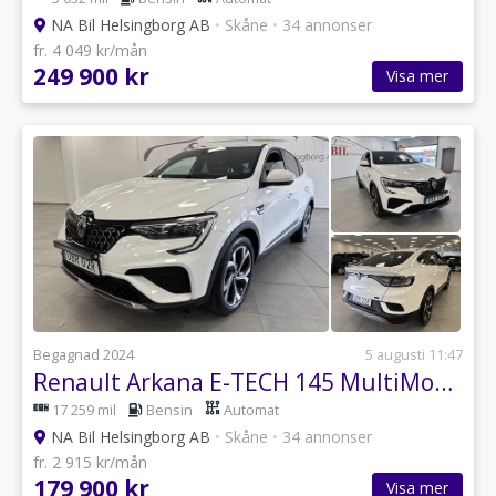
NA Bil Helsingborg AB
•
Skåne
•
34 annonser
fr. 4 049 kr/mån
249 900 kr
Visa mer
Begagnad 2024
5 augusti 11:47
Renault Arkana E-TECH 145 MultiMode, 143hk
17 259 mil
Bensin
Automat
NA Bil Helsingborg AB
•
Skåne
•
34 annonser
fr. 2 915 kr/mån
179 900 kr
Visa mer