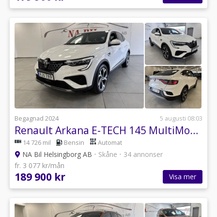
Begagnad 2024
5 augusti 08:03
Renault Arkana E-TECH 145 MultiMode, 143hk
14 726 mil
Bensin
Automat
NA Bil Helsingborg AB
•
Skåne
•
34 annonser
fr. 3 077 kr/mån
189 900 kr
Visa mer