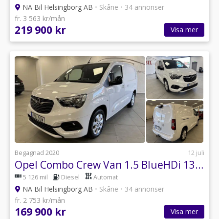
NA Bil Helsingborg AB
•
Skåne
•
34 annonser
fr. 3 563 kr/mån
219 900 kr
Visa mer
Begagnad 2020
12 juli
Opel Combo Crew Van 1.5 BlueHDi 130 EAT, 5 - PERSONERS
5 126 mil
Diesel
Automat
NA Bil Helsingborg AB
•
Skåne
•
34 annonser
fr. 2 753 kr/mån
169 900 kr
Visa mer