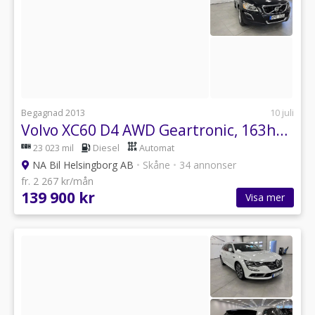
Begagnad 2013
10 juli
Volvo XC60 D4 AWD Geartronic, 163hk R-Design
23 023 mil
Diesel
Automat
NA Bil Helsingborg AB
•
Skåne
•
34 annonser
fr. 2 267 kr/mån
139 900 kr
Visa mer