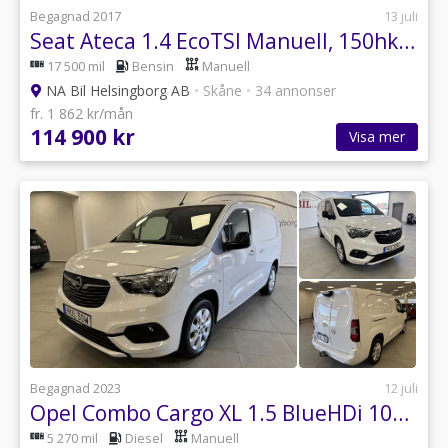
Begagnad 2017
13 juli
Seat Ateca 1.4 EcoTSI Manuell, 150hk Style
17 500 mil
Bensin
Manuell
NA Bil Helsingborg AB
•
Skåne
•
34 annonser
fr. 1 862 kr/mån
114 900 kr
Visa mer
Begagnad 2023
12 juli
Opel Combo Cargo XL 1.5 BlueHDi 100 Manuell, 102hk
5 270 mil
Diesel
Manuell