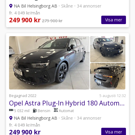
NA Bil Helsingborg AB
•
Skåne
•
34 annonser
fr. 4 049 kr/mån
249 900 kr
Visa mer
279 900 kr
Begagnad 2022
5 augusti 12:32
Opel Astra Plug-In Hybrid 180 Automatisk, 180hk GS
5 032 mil
Bensin
Automat
NA Bil Helsingborg AB
•
Skåne
•
34 annonser
fr. 4 049 kr/mån
249 900 kr
Visa mer