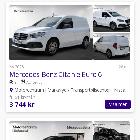
Ny 2026
28 maj
Mercedes-Benz Citan e Euro 6
El
Automat
Motorcentrum i Markaryd - Transportbilscenter - Nissan
•
Kro
fr. 61 kr/mån
3 744 kr
Visa mer