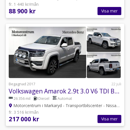
fr. 1 440 kr/mån
88 900 kr
Visa mer
Begagnad 2017
22 juli
Volkswagen Amarok 2.9t 3.0 V6 TDI BMT 4Motion Highline Euro 6 moms
26 356 mil
Diesel
Automat
Motorcentrum i Markaryd - Transportbilscenter - Nissan
•
Kro
fr. 3 516 kr/mån
217 000 kr
Visa mer