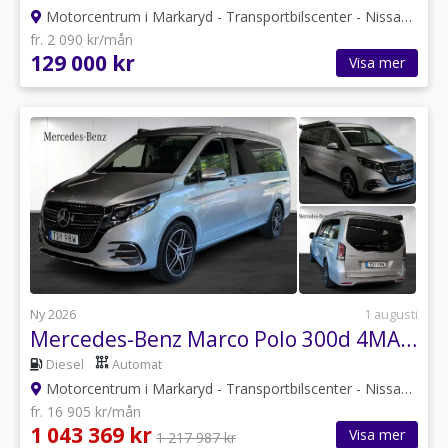
Motorcentrum i Markaryd - Transportbilscenter - Nissan
•
Kro
fr. 2 090 kr/mån
129 000 kr
Visa mer
Ny 2026
1 augusti
Mercedes-Benz Marco Polo 300d 4MATIC 3.2t 9G-Tronic AIRMATIC - Sommarkampanj!
Diesel
Automat
Motorcentrum i Markaryd - Transportbilscenter - Nissan
•
Kro
fr. 16 905 kr/mån
1 043 369 kr
Visa mer
1 217 987 kr