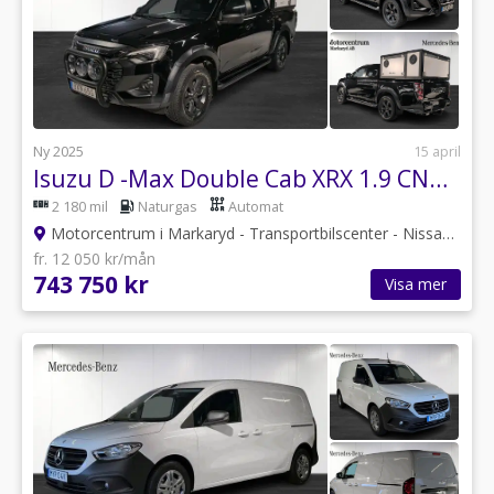
Ny 2025
15 april
Isuzu D -Max Double Cab XRX 1.9 CNG 4WD Euro 6
2 180 mil
Naturgas
Automat
Motorcentrum i Markaryd - Transportbilscenter - Nissan
•
Kro
fr. 12 050 kr/mån
743 750 kr
Visa mer