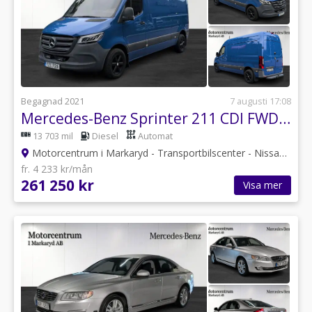
Begagnad 2021
7 augusti 17:08
Mercedes-Benz Sprinter 211 CDI FWD Panel Van 9G-Tronic Euro 6
13 703 mil
Diesel
Automat
Motorcentrum i Markaryd - Transportbilscenter - Nissan
•
Kro
fr. 4 233 kr/mån
261 250 kr
Visa mer