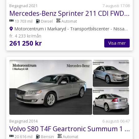
Begagnad 2021
7 augusti 17:08
Mercedes-Benz Sprinter 211 CDI FWD Panel Van 9G-Tronic Euro 6
13 703 mil
Diesel
Automat
Motorcentrum i Markaryd - Transportbilscenter - Nissan
•
Kro
fr. 4 233 kr/mån
261 250 kr
Visa mer
Begagnad 2014
6 augusti 06:47
Volvo S80 T4F Geartronic Summum 1 ägare
20 616 mil
Bensin
Automat