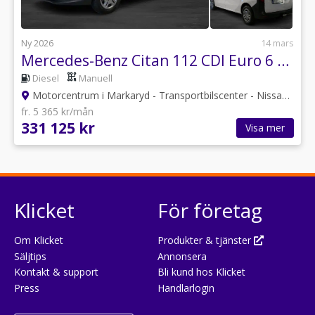
Ny 2026
14 mars
Mercedes-Benz Citan 112 CDI Euro 6 Extra lång/L2
Diesel
Manuell
Motorcentrum i Markaryd - Transportbilscenter - Nissan
•
Kro
fr. 5 365 kr/mån
331 125 kr
Visa mer
Klicket
För företag
Om Klicket
Produkter & tjänster
Säljtips
Annonsera
Kontakt & support
Bli kund hos Klicket
Press
Handlarlogin