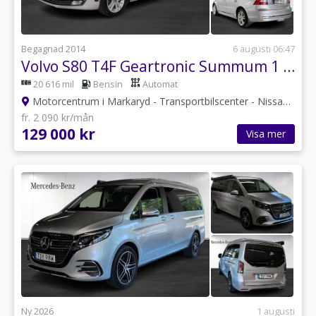
Begagnad 2014
6 augusti 06:47
Volvo S80 T4F Geartronic Summum 1 ägare
20 616 mil
Bensin
Automat
Motorcentrum i Markaryd - Transportbilscenter - Nissan
•
Kro
fr. 2 090 kr/mån
129 000 kr
Visa mer
Ny 2026
1 augusti