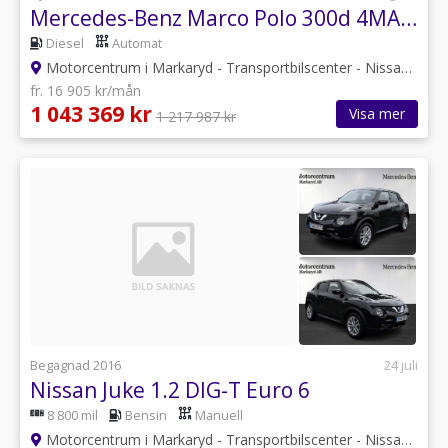
Mercedes-Benz Marco Polo 300d 4MATIC 3.2t 9G-Tronic AIRMATIC - Sommarkampanj!
Diesel
Automat
Motorcentrum i Markaryd - Transportbilscenter - Nissan
•
Kro
fr. 16 905 kr/mån
1 043 369 kr
Visa mer
1 217 987 kr
Begagnad 2016
24 juli
Nissan Juke 1.2 DIG-T Euro 6
8 800 mil
Bensin
Manuell
Motorcentrum i Markaryd - Transportbilscenter - Nissan
•
Kro