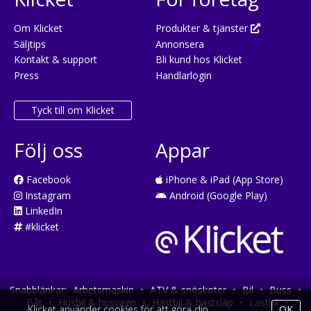
Om Klicket
Produkter & tjänster
Säljtips
Annonsera
Kontakt & support
Bli kund hos Klicket
Press
Handlarlogin
Tyck till om Klicket
Följ oss
Appar
Facebook
iPhone & iPad (App Store)
Instagram
Android (Google Play)
LinkedIn
#klicket
Snabblänkar:
Arbetsmaskin
•
ATV & snöskoter
•
Bil
•
Buss
•
Båt
•
Husbil & husvagn
•
Hästbil & hästsläp
•
Lastbil
•
Klicket använder cookies för att göra din
OK