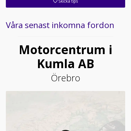
Skicka tips
Ange din väns e-postadress för att skicka ett tips om denna återförsäljare.
Våra senast inkomna fordon
Motorcentrum i
Kumla AB
Örebro