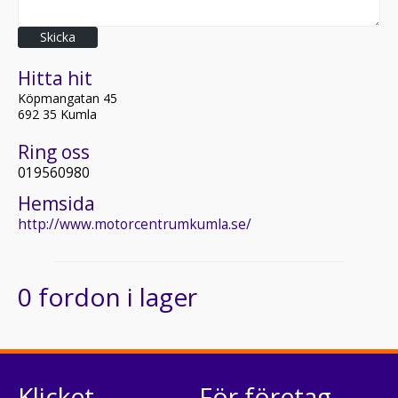
Skicka
Hitta hit
Köpmangatan 45
692 35 Kumla
Ring oss
019560980
Hemsida
http://www.motorcentrumkumla.se/
0 fordon i lager
Klicket
För företag