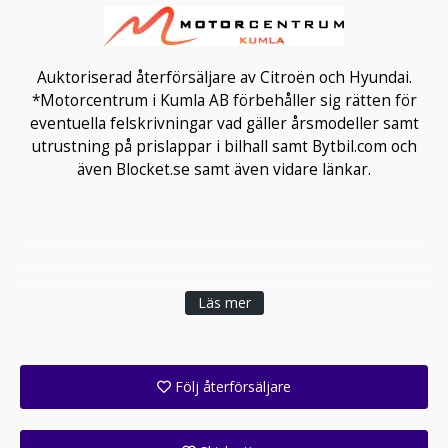
Auktoriserad återförsäljare av Citroën och Hyundai.
*Motorcentrum i Kumla AB förbehåller sig rätten för
eventuella felskrivningar vad gäller årsmodeller samt
utrustning på prislappar i bilhall samt Bytbil.com och
även Blocket.se samt även vidare länkar.
Läs mer
Följ återförsäljare
Få ett e-postmeddelande när denna återförsäljare lagt upp en eller flera nya annonser i sitt lager!